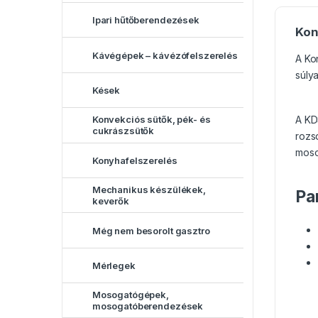
Ipari hűtőberendezések
Kon
Kávégépek – kávézófelszerelés
A Ko
súlya
Kések
A KD
Konvekciós sütők, pék- és
cukrászsütők
rozs
moso
Konyhafelszerelés
Mechanikus készülékek,
Pa
keverők
Még nem besorolt gasztro
Mérlegek
Mosogatógépek,
mosogatóberendezések