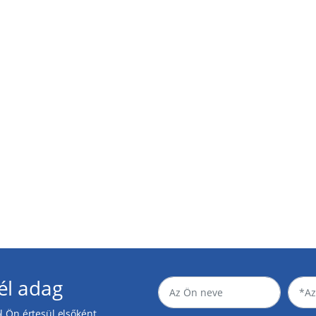
él adag
 Ön értesül elsőként.