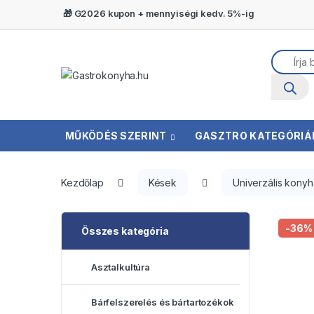
Ugrás a navigációhoz
Ugrás a tartalomra
🎁 G2026 kupon + mennyiségi kedv. 5%-ig
Terméke
MŰKÖDÉS SZERINT
GASZTRO KATEGÓRIÁ
Kezdőlap
Kések
Univerzális kony
-
36%
Összes kategória
Asztalkultúra
Bárfelszerelés és bártartozékok