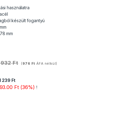
tási használatra
acél
ból készült fogantyú
 mm
 178 mm
 932
Ft
(
976
Ft
ÁFA nélkül)
1 239
Ft
93.00 Ft (36%)
!