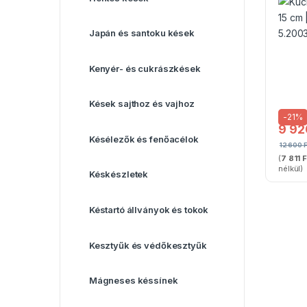
Japán és santoku kések
Kenyér- és cukrászkések
Kések sajthoz és vajhoz
-
21%
9 9
Késélezők és fenőacélok
12 600
F
(
7 811
F
nélkül)
Késkészletek
Késtartó állványok és tokok
Kesztyűk és védőkesztyűk
Mágneses késsínek