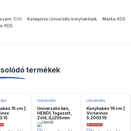
kszám:
1036
Kategória:
Univerzális konyhakések
Márka:
KDS
a:
KDS
solódó termékek
ális
Univerzális
Univerzális
akések
konyhakések
konyhakések
akés 15 cm |
Univerzális kés,
Konyhakés 19 cm |
rinox
HENDI, fogazott,
Victorinox
3.15
Zöld, (L)205mm
5.2003.19