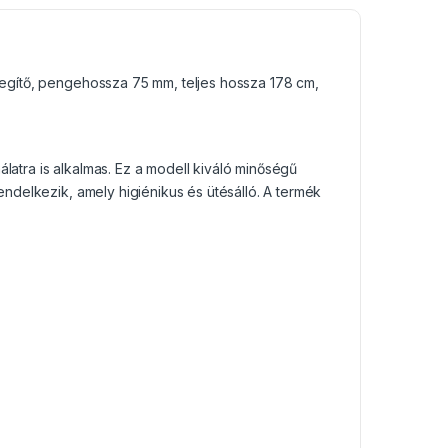
gítő, pengehossza 75 mm, teljes hossza 178 cm,
latra is alkalmas. Ez a modell kiváló minőségű
delkezik, amely higiénikus és ütésálló. A termék