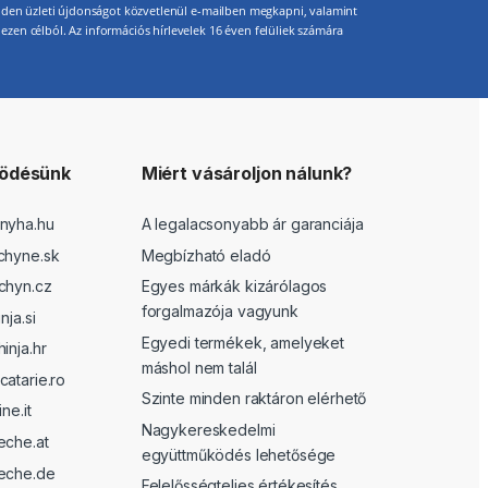
 minden üzleti újdonságot közvetlenül e-mailben megkapni, valamint
ezen célból. Az információs hírlevelek 16 éven felüliek számára
ödésünk
Miért vásároljon nálunk?
nyha.hu
A legalacsonyabb ár garanciája
chyne.sk
Megbízható eladó
chyn.cz
Egyes márkák kizárólagos
forgalmazója vagyunk
nja.si
Egyedi termékek, amelyeket
inja.hr
máshol nem talál
atarie.ro
Szinte minden raktáron elérhető
ne.it
Nagykereskedelmi
eche.at
együttműködés lehetősége
ueche.de
Felelősségteljes értékesítés