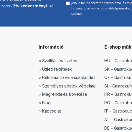
Jelölje be, ha szeretne feliratkozni, és
erezzen
2% kedvezményt
az
hozzájárul az e-mail cím feldolgozásához 
szólnak.
Információ
E-shop műk
○
Szállítás és fizetés
HU – Gastroko
○
Üzleti feltételek
SK – Gastroku
○
Reklamáció és visszaküldés
CZ – Gastroku
○
Személyes adatok védelme
SI – Gastrokuhi
○
Megrendelés követése
HR – Gastrokuh
○
Blog
RO – Gastrobuc
○
Kapcsolat
IT – Gastrocuci
AT – Gastroku
DE – Gastrok