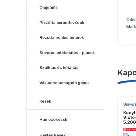
Olajsütők
Cik
Pizzéria berendezések
Márk
Rozsdamentes bútorok
Standos értékesítés – piacok
Szállítás és hőtartás
Kapc
Vákuumcsomagoló gépek
Kések
Univerz
konyh
Konyh
Victo
Hámozókések
5.200
Hentes kések