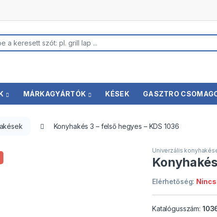
k keresése
K
MÁRKAGYÁRTÓK
KÉSEK
GASZTRO CSOMAG
hakések
Konyhakés 3 – felső hegyes – KDS 1036
Univerzális konyhakés
Konyhakés 
Elérhetőség:
Nincs
Katalógusszám:
103