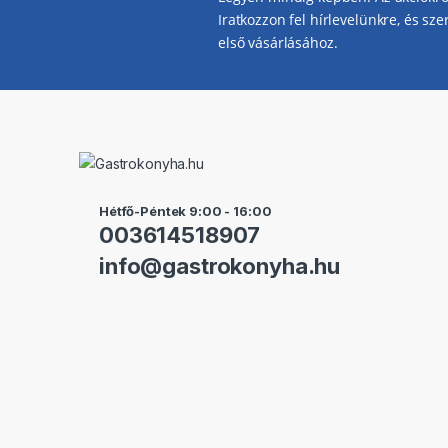
Iratkozzon fel hírlevelünkre, és sz
első vásárlásához.
Hétfő-Péntek 9:00 - 16:00
003614518907
info@gastrokonyha.hu