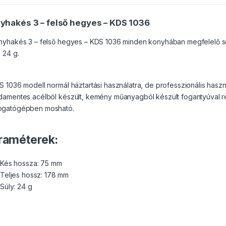
yhakés 3 – felső hegyes – KDS 1036
nyhakés 3 – felső hegyes – KDS 1036 minden konyhában megfelelő se
 24 g.
S 1036 modell normál háztartási használatra, de professzionális haszná
damentes acélból készült, kemény műanyagból készült fogantyúval ren
gatógépben mosható.
raméterek:
Kés hossza: 75 mm
Teljes hossz: 178 mm
Súly: 24 g