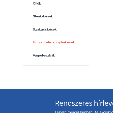
Ollók
Steak-kések
Szakácskések
Univerzális konyhakések
Vágódeszkák
Rendszeres hírlev
Legyen mindig képben. Az akciókról