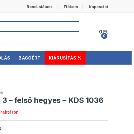
Rend. státusz
Fiókom
Kapcsolat
0
Ft
0
OLÁS
BAGÓÉRT
KIÁRUSÍTÁS %
ek
3 – felső hegyes – KDS 1036
 raktáron
6