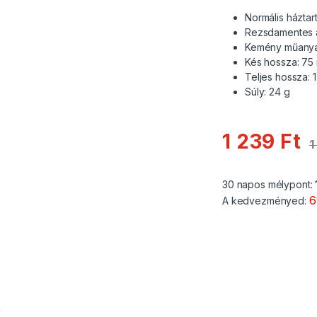
Normális háztar
Rezsdamentes 
Kemény műanyag
Kés hossza: 75
Teljes hossza:
Súly: 24 g
1 239
Ft
1
30 napos mélypont:
6
A kedvezményed: