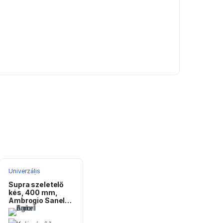
Univerzális
konyhakések
Supra szeletelő
kés, 400 mm,
Ambrogio Sanelli |
S358.040