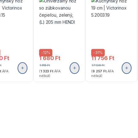
-
12%
-
31%
20
Ft
1 680
Ft
11 756
Ft
t
1 915
Ft
17 136
Ft
t
ÁFA
(
1 323
Ft
ÁFA
(
9 257
Ft
ÁFA
nélkül)
nélkül)