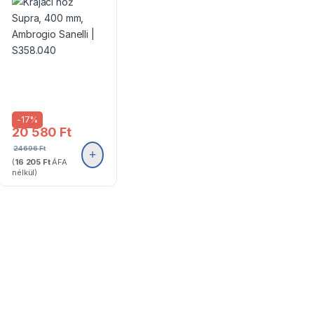
-
17%
20 580
Ft
24 696
Ft
(
16 205
Ft
ÁFA
nélkül)