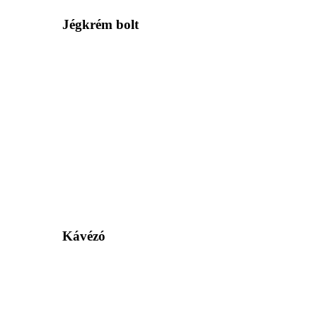
Jégkrém bolt
Kávézó