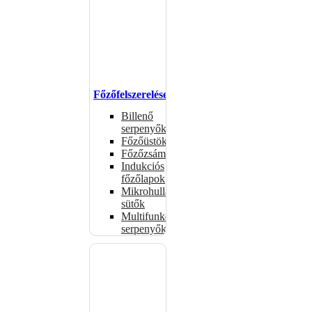
Főzőfelszerelések
Billenő
serpenyők
Főzőüstök
Főzőzsámolyok
Indukciós
főzőlapok
Mikrohullámú
sütők
Multifunkciós
serpenyők