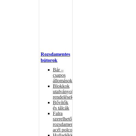
Rozsdamentes
bútorok
Bár –
csapos
állomások
Blokkok
utalványokhoz,
rendelésekhez
Bővítők
és tálcák
Falra
szerelhető
rozsdamentes
acél polcok
Hulladékkosarak