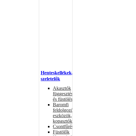
Henteskellékek,
szeletelők
Akasztók
függesztéshez
és füstöléshez
Baromfi
feldolgozó
eszközök,
kopasztók
Csontfűrészek
Füstölők