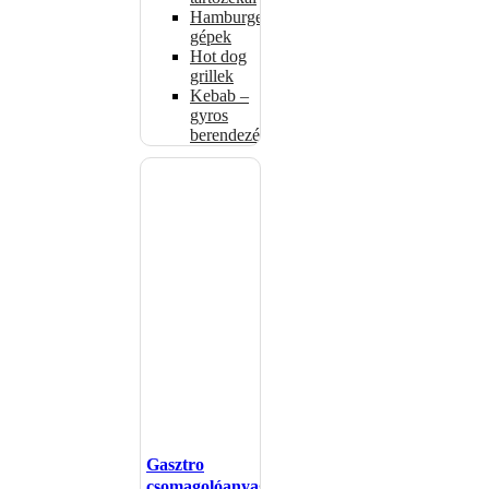
Hamburgerformázó
gépek
Hot dog
grillek
Kebab –
gyros
berendezés
Gasztro
csomagolóanyagok