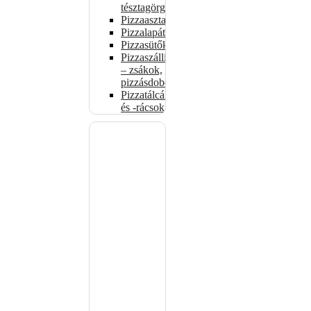
tésztagörgők
Pizzaasztalok
Pizzalapátok
Pizzasütők
Pizzaszállítás
– zsákok,
pizzásdobozok
Pizzatálcák
és -rácsok