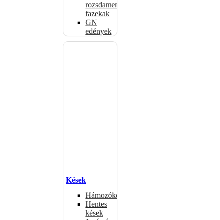
rozsdamentes
fazekak
GN
edények
Kések
Hámozókések
Hentes
kések