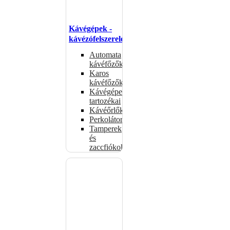
Kávégépek -
kávézófelszerelés
Automata
kávéfőzők
Karos
kávéfőzők
Kávégépek
tartozékai
Kávéőrlők
Perkolátorok
Tamperek
és
zaccfiókok