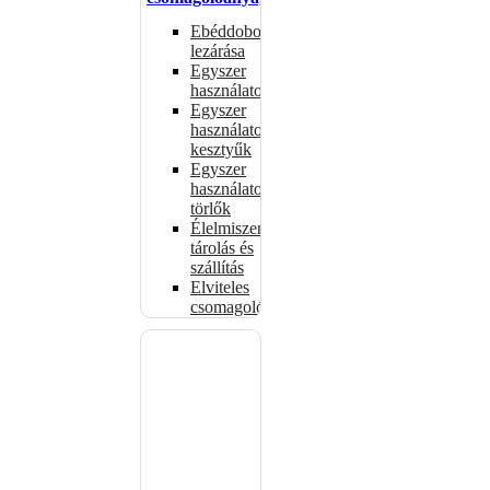
Ebéddobozok
lezárása
Egyszer
használatos
Egyszer
használatos
kesztyűk
Egyszer
használatos
törlők
Élelmiszer-
tárolás és
szállítás
Elviteles
csomagolóanyagok