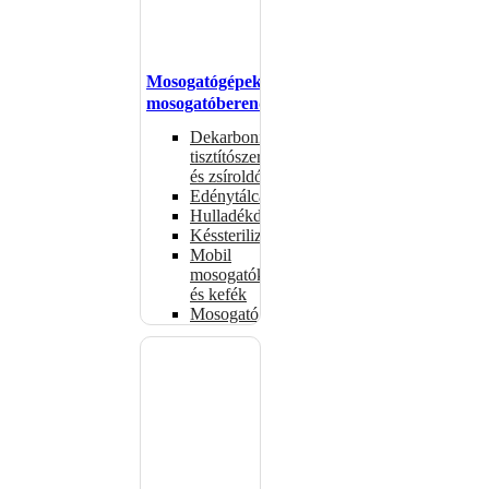
Mosogatógépek,
mosogatóberendezések
Dekarbonizáló
tisztítószerek
és zsíroldók
Edénytálcák
Hulladékdarálók
Késsterilizátorok
Mobil
mosogatók
és kefék
Mosogatógépkosarak