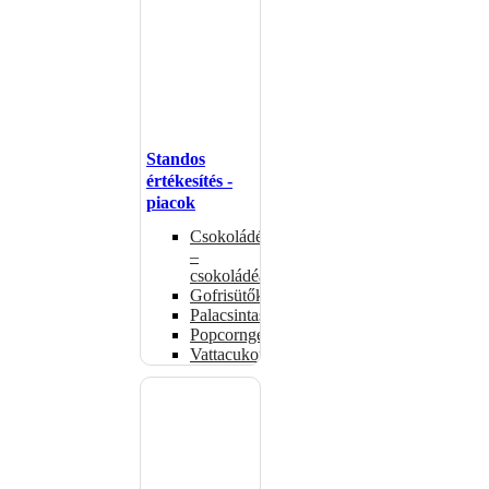
Standos
értékesítés -
piacok
Csokoládémelegítők
–
csokoládéadagolók
Gofrisütők
Palacsintasütők
Popcorngépek
Vattacukorgép