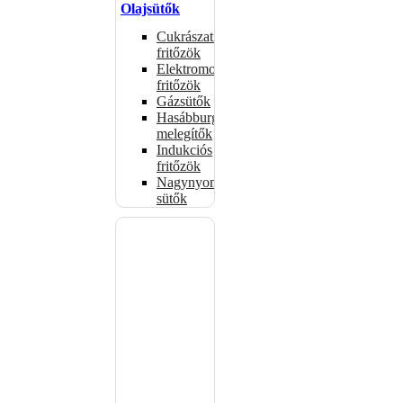
Olajsütők
Cukrászati
fritőzök
Elektromos
fritőzök
Gázsütők
Hasábburgonya
melegítők
Indukciós
fritőzök
Nagynyomású
sütők