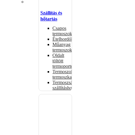
Szállítás és
hőtartás
Csapos
termoszok
Ételhordók
Műanyag
termoszok
Oldalt
töltött
termoportok
Termoszok,
termoszkannák
Termoszsákok
szállításhoz