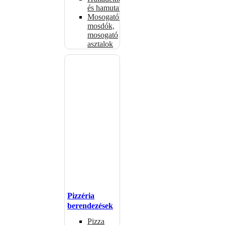
és hamutartók
Mosogatók,
mosdók,
mosogató
asztalok
Pizzéria
berendezések
Pizza