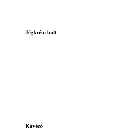
Jégkrém bolt
Kávézó