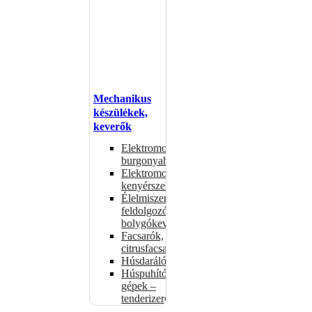
Mechanikus
készülékek,
keverők
Elektromos
burgonyahámozók
Elektromos
kenyérszeletelők
Élelmiszer-
feldolgozók –
bolygókeverők
Facsarók,
citrusfacsarók
Húsdarálók
Húspuhító
gépek –
tenderizerek