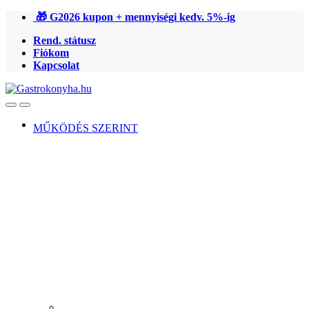
Ugrás
Ugrás
🎁 G2026 kupon + mennyiségi kedv. 5%-ig
a
a
Rend. státusz
navigációhoz
tartalomra
Fiókom
Kapcsolat
Open
Close
MŰKÖDÉS SZERINT