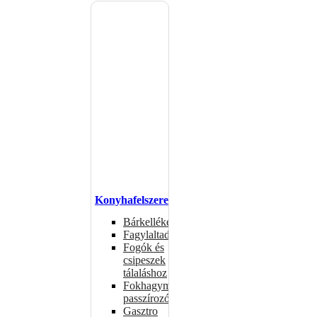
Konyhafelszerelés
Bárkellékek
Fagylaltadagolók
Fogók és
csipeszek
tálaláshoz
Fokhagymaprések,
passzírozók
Gasztro