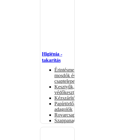
Higiénia -
takarítás
Érintésmentes
mosdók és
csaptelepek
Kesztyűk,
védőkesztyűk
Kézszárítók
Papírtörlő-
adagolók
Rovarcsapdák
Szappanadagolók