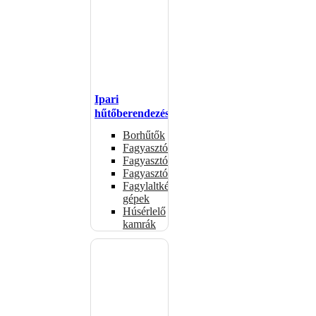
Ipari
hűtőberendezések
Borhűtők
Fagyasztóasztalok
Fagyasztóládák
Fagyasztószekrények
Fagylaltkészítő
gépek
Húsérlelő
kamrák