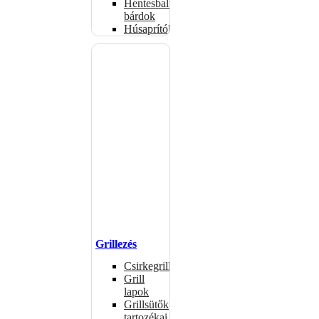
Hentesbalták,
bárdok
Húsaprítók
Grillezés
Csirkegrillek
Grill
lapok
Grillsütők
tartozékai