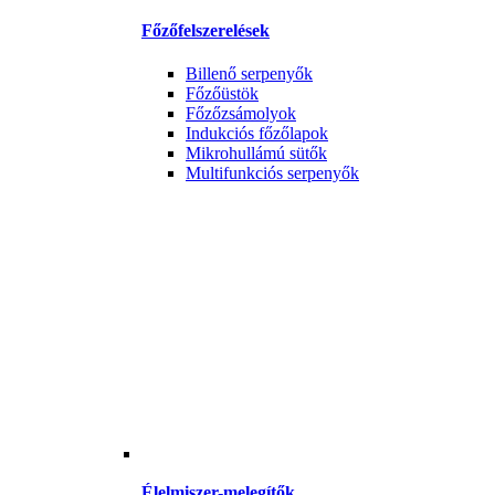
Főzőfelszerelések
Billenő serpenyők
Főzőüstök
Főzőzsámolyok
Indukciós főzőlapok
Mikrohullámú sütők
Multifunkciós serpenyők
Élelmiszer-melegítők