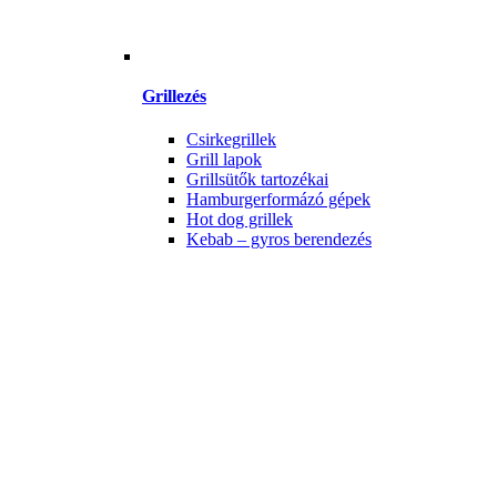
Grillezés
Csirkegrillek
Grill lapok
Grillsütők tartozékai
Hamburgerformázó gépek
Hot dog grillek
Kebab – gyros berendezés