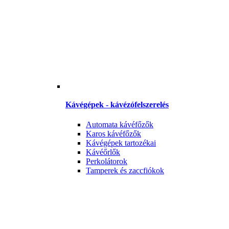
Kávégépek - kávézófelszerelés
Automata kávéfőzők
Karos kávéfőzők
Kávégépek tartozékai
Kávéőrlők
Perkolátorok
Tamperek és zaccfiókok