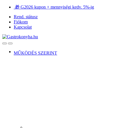
Ugrás
Ugrás
🎁 G2026 kupon + mennyiségi kedv. 5%-ig
a
a
Rend. státusz
navigációhoz
tartalomra
Fiókom
Kapcsolat
Open
Close
MŰKÖDÉS SZERINT