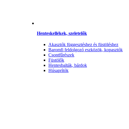
Henteskellékek, szeletelők
Akasztók függesztéshez és füstöléshez
Baromfi feldolgozó eszközök, kopasztók
Csontfűrészek
Füstölők
Hentesbalták, bárdok
Húsaprítók