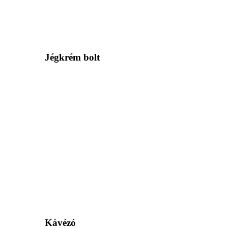
Jégkrém bolt
Kávézó