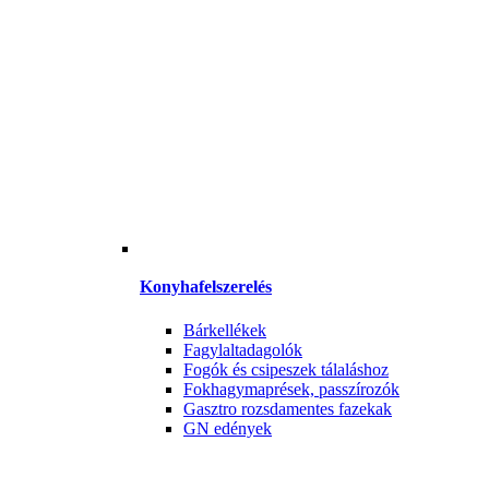
Konyhafelszerelés
Bárkellékek
Fagylaltadagolók
Fogók és csipeszek tálaláshoz
Fokhagymaprések, passzírozók
Gasztro rozsdamentes fazekak
GN edények