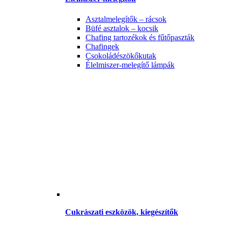
Asztalmelegítők – rácsok
Büfé asztalok – kocsik
Chafing tartozékok és fűtőpaszták
Chafingek
Csokoládészökőkutak
Élelmiszer-melegítő lámpák
Cukrászati eszközök, kiegészítők