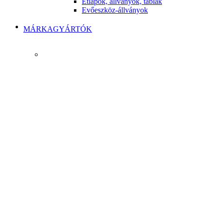
Étlapok, állványok, táblák
Evőeszköz-állványok
MÁRKAGYÁRTÓK