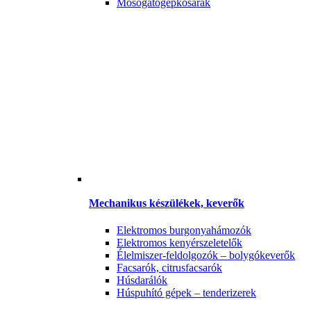
Mosogatógépkosarak
Mechanikus készülékek, keverők
Elektromos burgonyahámozók
Elektromos kenyérszeletelők
Élelmiszer-feldolgozók – bolygókeverők
Facsarók, citrusfacsarók
Húsdarálók
Húspuhító gépek – tenderizerek