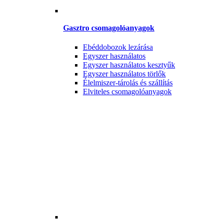
Gasztro csomagolóanyagok
Ebéddobozok lezárása
Egyszer használatos
Egyszer használatos kesztyűk
Egyszer használatos törlők
Élelmiszer-tárolás és szállítás
Elviteles csomagolóanyagok