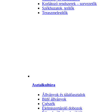
Korlátozó rendszerek – sorvezetők
Székhuzatok, terítők
Teraszmelegítők
Asztalkultúra
Állványok és tálalóasztalok
Büfé állványok
Csészék
Élelmiszertároló dobozok