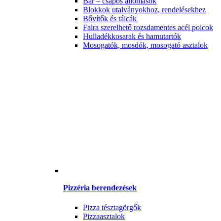
Bár – csapos állomások
Blokkok utalványokhoz, rendelésekhez
Bővítők és tálcák
Falra szerelhető rozsdamentes acél polcok
Hulladékkosarak és hamutartók
Mosogatók, mosdók, mosogató asztalok
Pizzéria berendezések
Pizza tésztagörgők
Pizzaasztalok