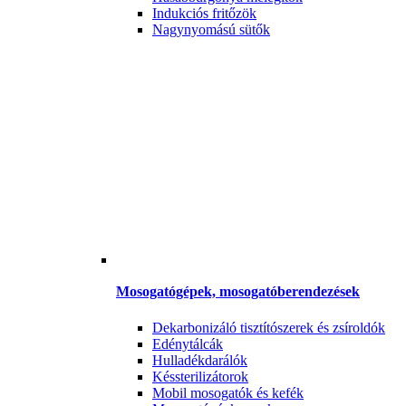
Indukciós fritőzök
Nagynyomású sütők
Mosogatógépek, mosogatóberendezések
Dekarbonizáló tisztítószerek és zsíroldók
Edénytálcák
Hulladékdarálók
Késsterilizátorok
Mobil mosogatók és kefék