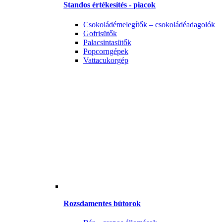
Standos értékesítés - piacok
Csokoládémelegítők – csokoládéadagolók
Gofrisütők
Palacsintasütők
Popcorngépek
Vattacukorgép
Rozsdamentes bútorok