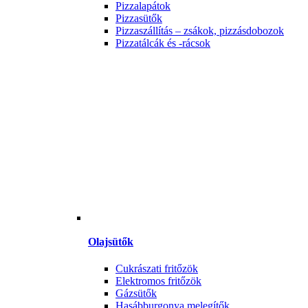
Pizzalapátok
Pizzasütők
Pizzaszállítás – zsákok, pizzásdobozok
Pizzatálcák és -rácsok
Olajsütők
Cukrászati fritőzök
Elektromos fritőzök
Gázsütők
Hasábburgonya melegítők