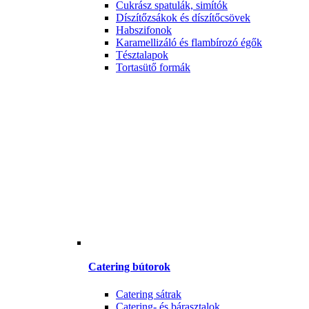
Cukrász spatulák, simítók
Díszítőzsákok és díszítőcsövek
Habszifonok
Karamellizáló és flambírozó égők
Tésztalapok
Tortasütő formák
Catering bútorok
Catering sátrak
Catering- és bárasztalok