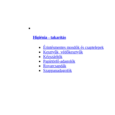
Higiénia - takarítás
Érintésmentes mosdók és csaptelepek
Kesztyűk, védőkesztyűk
Kézszárítók
Papírtörlő-adagolók
Rovarcsapdák
Szappanadagolók