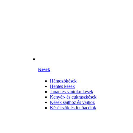
Kések
Hámozókések
Hentes kések
Japán és santoku kések
Kenyér- és cukrászkések
Kések sajthoz és vajhoz
Késélezők és fenőacélok