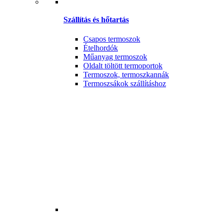
Szállítás és hőtartás
Csapos termoszok
Ételhordók
Műanyag termoszok
Oldalt töltött termoportok
Termoszok, termoszkannák
Termoszsákok szállításhoz