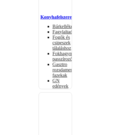
Konyhafelszerelés
Bárkellékek
Fagylaltadagolók
Fogók és
csipeszek
tálaláshoz
Fokhagymaprések,
passzírozók
Gasztro
rozsdamentes
fazekak
GN
edények