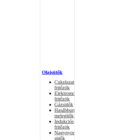
Olajsütők
Cukrászati
fritőzök
Elektromos
fritőzök
Gázsütők
Hasábburgonya
melegítők
Indukciós
fritőzök
Nagynyomású
sütők