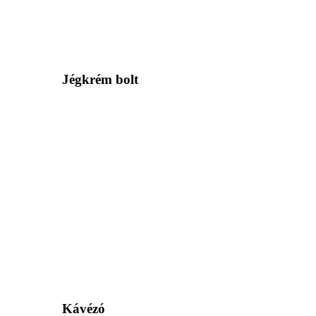
Jégkrém bolt
Kávézó