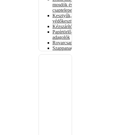
mosdók és
csaptelepek
Kesztyűk,
védőkesztyűk
Kézszárítók
Papírtörlő-
adagolók
Rovarcsapdák
Szappanadagolók