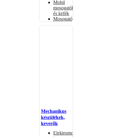
Mobil
mosogatók
és kefék
Mosogatógépkosarak
Mechanikus
készülékek,
keverők
Elektromos