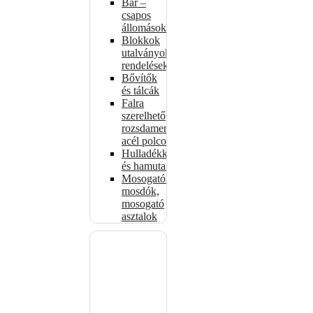
Bár –
csapos
állomások
Blokkok
utalványokhoz,
rendelésekhez
Bővítők
és tálcák
Falra
szerelhető
rozsdamentes
acél polcok
Hulladékkosarak
és hamutartók
Mosogatók,
mosdók,
mosogató
asztalok