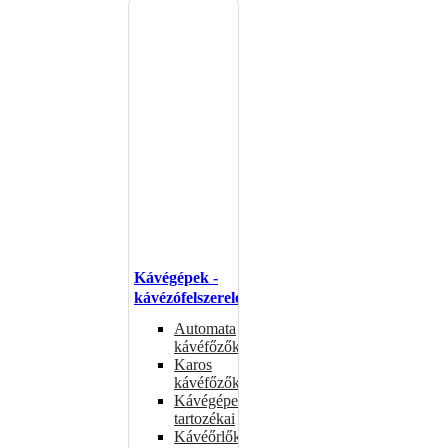
Kávégépek -
kávézófelszerelés
Automata
kávéfőzők
Karos
kávéfőzők
Kávégépek
tartozékai
Kávéőrlők