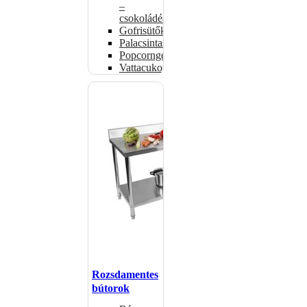
–
csokoládéadagolók
Gofrisütők
Palacsintasütők
Popcorngépek
Vattacukorgép
Rozsdamentes
bútorok