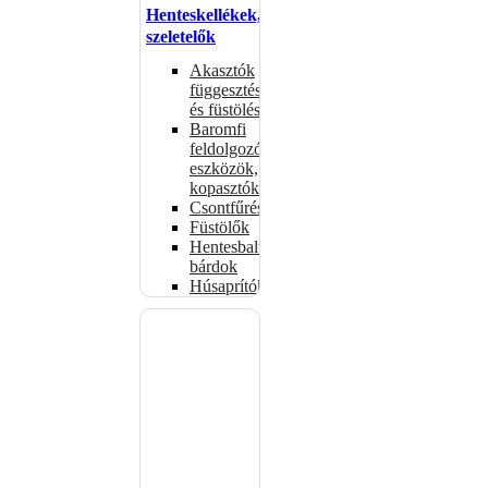
Henteskellékek,
szeletelők
Akasztók
függesztéshez
és füstöléshez
Baromfi
feldolgozó
eszközök,
kopasztók
Csontfűrészek
Füstölők
Hentesbalták,
bárdok
Húsaprítók