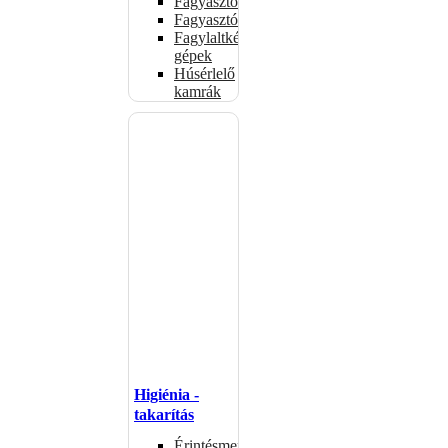
Fagyasztóládák
Fagyasztószekrények
Fagylaltkészítő
gépek
Húsérlelő
kamrák
Higiénia -
takarítás
Érintésmentes