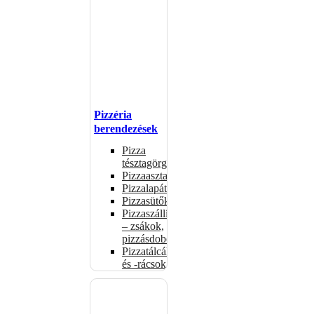
Pizzéria
berendezések
Pizza
tésztagörgők
Pizzaasztalok
Pizzalapátok
Pizzasütők
Pizzaszállítás
– zsákok,
pizzásdobozok
Pizzatálcák
és -rácsok