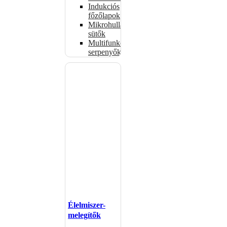
Indukciós
főzőlapok
Mikrohullámú
sütők
Multifunkciós
serpenyők
Élelmiszer-
melegítők