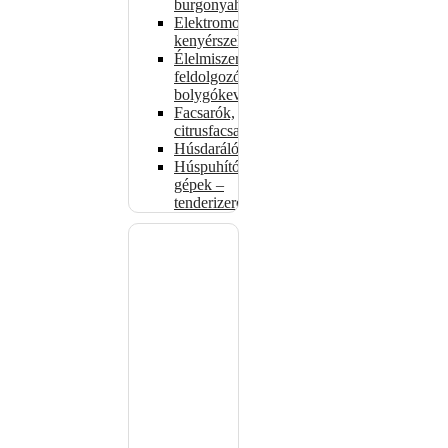
burgonyahámozók
Elektromos
kenyérszeletelők
Élelmiszer-
feldolgozók –
bolygókeverők
Facsarók,
citrusfacsarók
Húsdarálók
Húspuhító
gépek –
tenderizerek