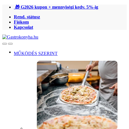
Ugrás
Ugrás
🎁 G2026 kupon + mennyiségi kedv. 5%-ig
a
a
Rend. státusz
navigációhoz
tartalomra
Fiókom
Kapcsolat
Open
Close
MŰKÖDÉS SZERINT