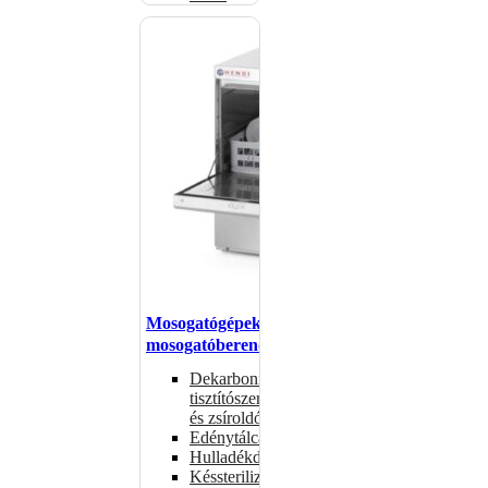
Mosogatógépek,
mosogatóberendezések
Dekarbonizáló
tisztítószerek
és zsíroldók
Edénytálcák
Hulladékdarálók
Késsterilizátorok