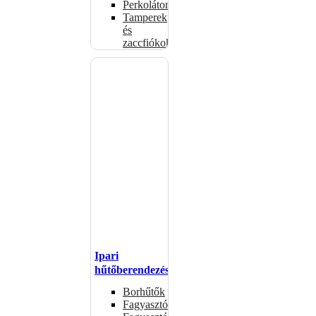
Perkolátorok
Tamperek
és
zaccfiókok
Ipari
hűtőberendezések
Borhűtők
Fagyasztóasztalok