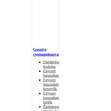
Gasztro
csomagolóanyagok
Ebéddobozok
lezárása
Egyszer
használatos
Egyszer
használatos
kesztyűk
Egyszer
használatos
törlők
Élelmiszer-