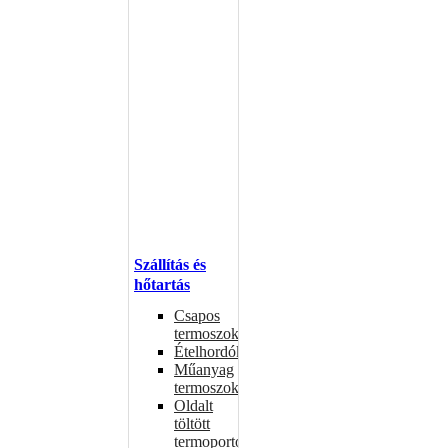
Szállítás és
hőtartás
Csapos
termoszok
Ételhordók
Műanyag
termoszok
Oldalt
töltött
termoportok