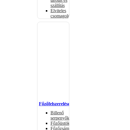
tárolás és
szállítás
Elviteles
csomagolóanyagok
Főzőfelszerelések
Billenő
serpenyők
Főzőüstök
Főzőzsámolyok