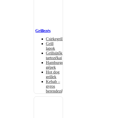
Grillezés
Csirkegrillek
Grill
lapok
Grillsütők
tartozékai
Hamburgerformázó
gépek
Hot dog
grillek
Kebab –
gyros
berendezés