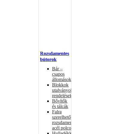
Rozsdamentes
bútorok
Bár –
csapos
állomások
Blokkok
utalványokhoz,
rendelésekhez
Bővítők
és tálcák
Falra
szerelhető
rozsdamentes
acél polcok
Hulladékkosarak