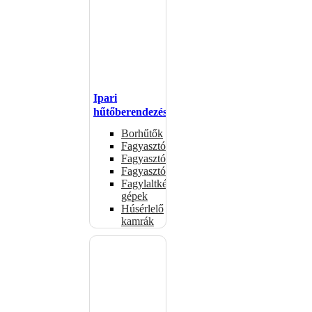
Ipari
hűtőberendezések
Borhűtők
Fagyasztóasztalok
Fagyasztóládák
Fagyasztószekrények
Fagylaltkészítő
gépek
Húsérlelő
kamrák