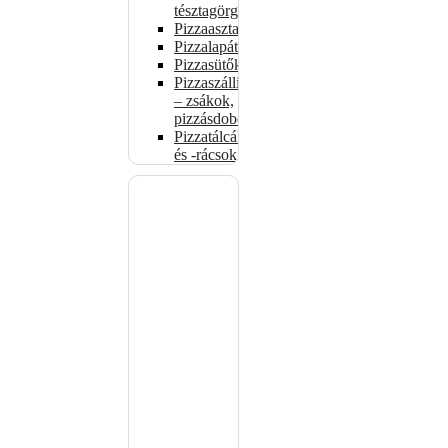
tésztagörgők
Pizzaasztalok
Pizzalapátok
Pizzasütők
Pizzaszállítás
– zsákok,
pizzásdobozok
Pizzatálcák
és -rácsok