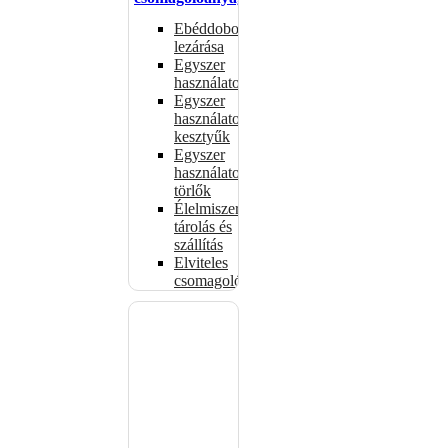
Ebéddobozok
lezárása
Egyszer
használatos
Egyszer
használatos
kesztyűk
Egyszer
használatos
törlők
Élelmiszer-
tárolás és
szállítás
Elviteles
csomagolóanyagok