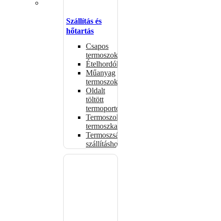
Szállítás és
hőtartás
Csapos
termoszok
Ételhordók
Műanyag
termoszok
Oldalt
töltött
termoportok
Termoszok,
termoszkannák
Termoszsákok
szállításhoz