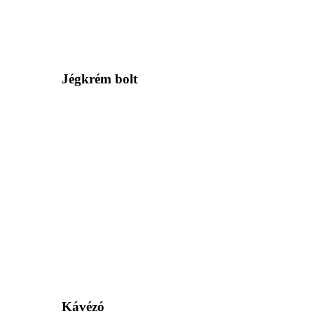
Jégkrém bolt
Kávézó