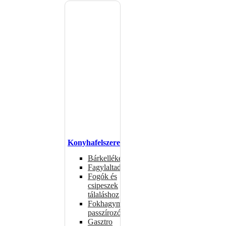
Konyhafelszerelés
Bárkellékek
Fagylaltadagolók
Fogók és
csipeszek
tálaláshoz
Fokhagymaprések,
passzírozók
Gasztro