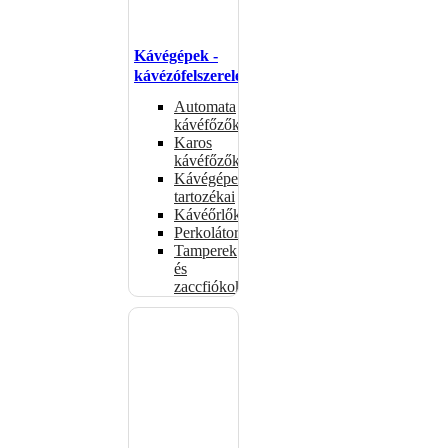
Kávégépek -
kávézófelszerelés
Automata
kávéfőzők
Karos
kávéfőzők
Kávégépek
tartozékai
Kávéőrlők
Perkolátorok
Tamperek
és
zaccfiókok