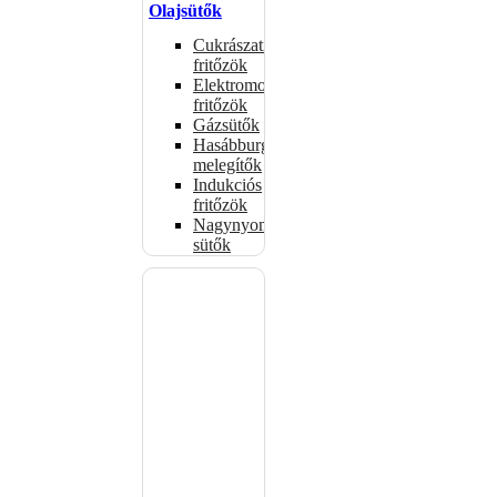
Olajsütők
Cukrászati
fritőzök
Elektromos
fritőzök
Gázsütők
Hasábburgonya
melegítők
Indukciós
fritőzök
Nagynyomású
sütők