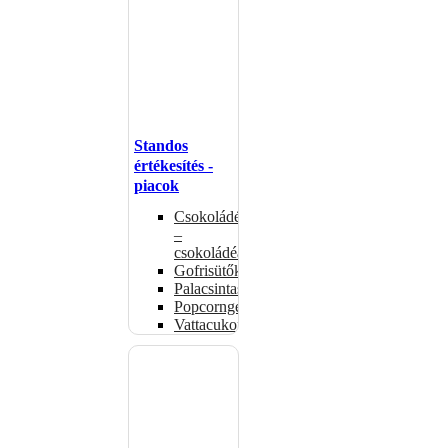
Standos
értékesítés -
piacok
Csokoládémelegítők
–
csokoládéadagolók
Gofrisütők
Palacsintasütők
Popcorngépek
Vattacukorgép