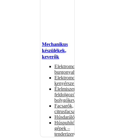
Mechanikus
készülékek,
keverők
Elektromos
burgonyahámozók
Elektromos
kenyérszeletelők
Élelmiszer-
feldolgozók –
bolygókeverők
Facsarók,
citrusfacsarók
Húsdarálók
Húspuhító
gépek –
tenderizerek