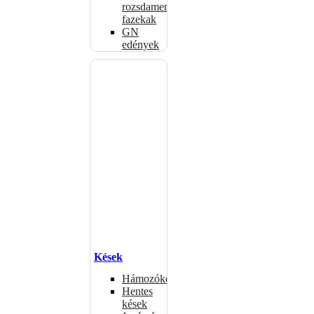
rozsdamentes
fazekak
GN
edények
Kések
Hámozókések
Hentes
kések