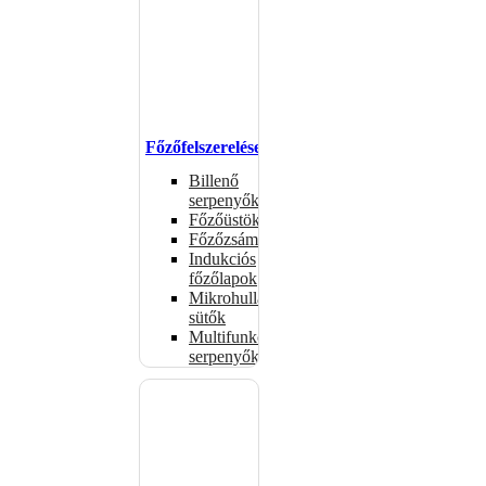
Főzőfelszerelések
Billenő
serpenyők
Főzőüstök
Főzőzsámolyok
Indukciós
főzőlapok
Mikrohullámú
sütők
Multifunkciós
serpenyők