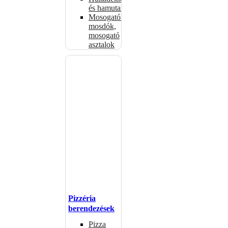
és hamutartók
Mosogatók,
mosdók,
mosogató
asztalok
Pizzéria
berendezések
Pizza