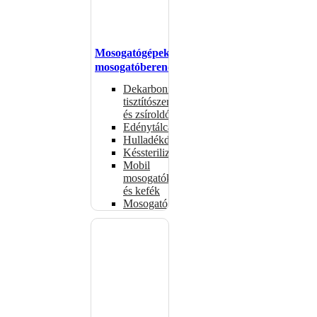
Mosogatógépek,
mosogatóberendezések
Dekarbonizáló
tisztítószerek
és zsíroldók
Edénytálcák
Hulladékdarálók
Késsterilizátorok
Mobil
mosogatók
és kefék
Mosogatógépkosarak