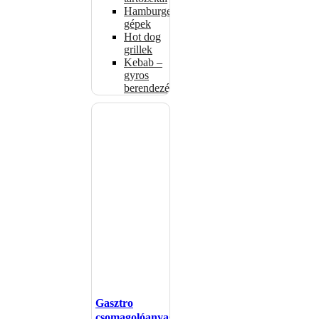
Hamburgerformázó
gépek
Hot dog
grillek
Kebab –
gyros
berendezés
Gasztro
csomagolóanyagok