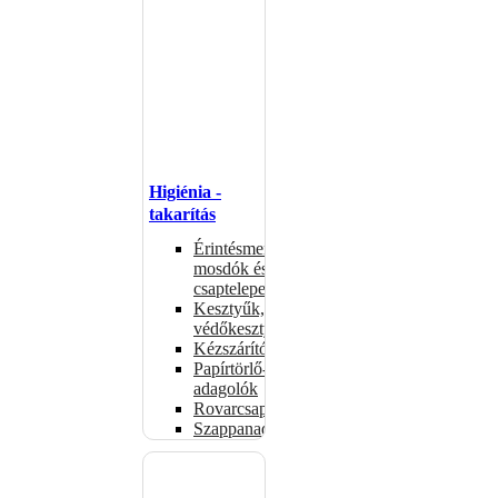
Higiénia -
takarítás
Érintésmentes
mosdók és
csaptelepek
Kesztyűk,
védőkesztyűk
Kézszárítók
Papírtörlő-
adagolók
Rovarcsapdák
Szappanadagolók