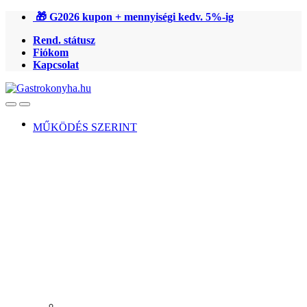
Ugrás
Ugrás
🎁 G2026 kupon + mennyiségi kedv. 5%-ig
a
a
Rend. státusz
navigációhoz
tartalomra
Fiókom
Kapcsolat
Open
Close
MŰKÖDÉS SZERINT