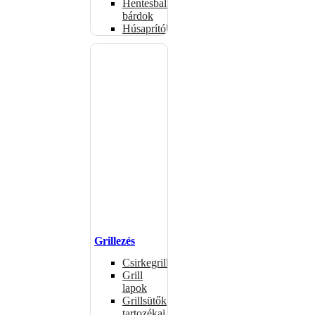
Hentesbalták,
bárdok
Húsaprítók
Grillezés
Csirkegrillek
Grill
lapok
Grillsütők
tartozékai