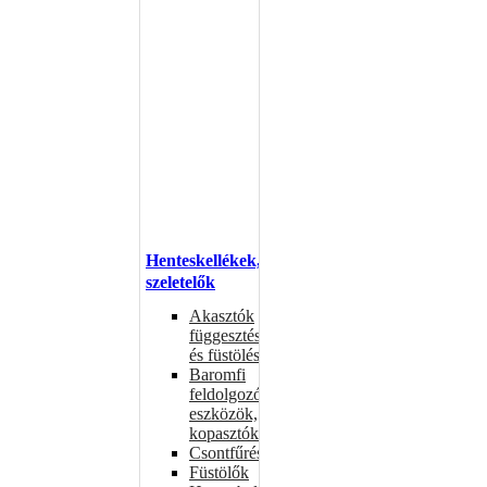
Henteskellékek,
szeletelők
Akasztók
függesztéshez
és füstöléshez
Baromfi
feldolgozó
eszközök,
kopasztók
Csontfűrészek
Füstölők