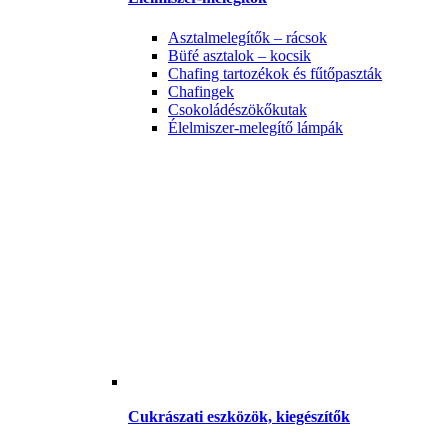
Asztalmelegítők – rácsok
Büfé asztalok – kocsik
Chafing tartozékok és fűtőpaszták
Chafingek
Csokoládészökőkutak
Élelmiszer-melegítő lámpák
Cukrászati eszközök, kiegészítők