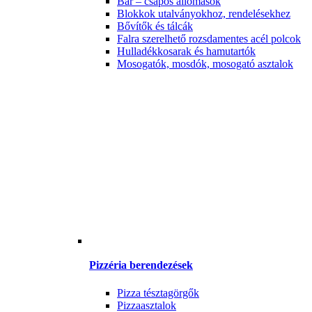
Bár – csapos állomások
Blokkok utalványokhoz, rendelésekhez
Bővítők és tálcák
Falra szerelhető rozsdamentes acél polcok
Hulladékkosarak és hamutartók
Mosogatók, mosdók, mosogató asztalok
Pizzéria berendezések
Pizza tésztagörgők
Pizzaasztalok