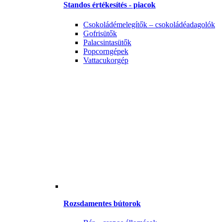
Standos értékesítés - piacok
Csokoládémelegítők – csokoládéadagolók
Gofrisütők
Palacsintasütők
Popcorngépek
Vattacukorgép
Rozsdamentes bútorok