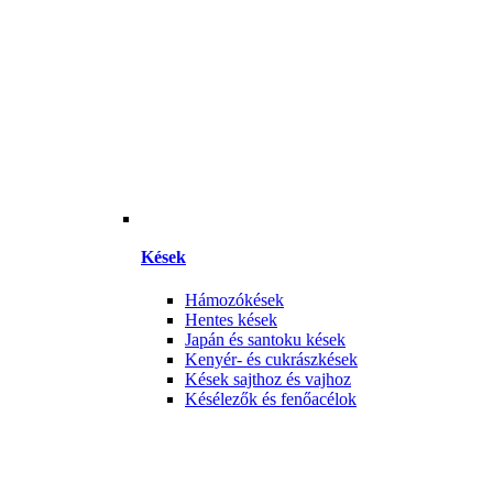
Kések
Hámozókések
Hentes kések
Japán és santoku kések
Kenyér- és cukrászkések
Kések sajthoz és vajhoz
Késélezők és fenőacélok