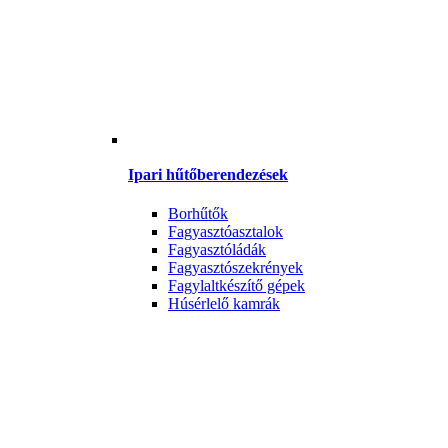
Ipari hűtőberendezések
Borhűtők
Fagyasztóasztalok
Fagyasztóládák
Fagyasztószekrények
Fagylaltkészítő gépek
Húsérlelő kamrák