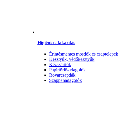
Higiénia - takarítás
Érintésmentes mosdók és csaptelepek
Kesztyűk, védőkesztyűk
Kézszárítók
Papírtörlő-adagolók
Rovarcsapdák
Szappanadagolók