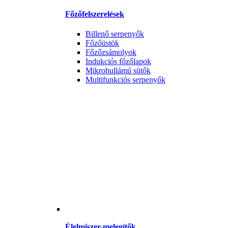
Főzőfelszerelések
Billenő serpenyők
Főzőüstök
Főzőzsámolyok
Indukciós főzőlapok
Mikrohullámú sütők
Multifunkciós serpenyők
Élelmiszer-melegítők