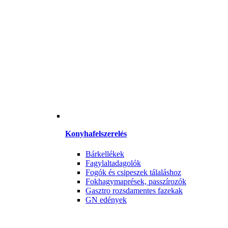
Konyhafelszerelés
Bárkellékek
Fagylaltadagolók
Fogók és csipeszek tálaláshoz
Fokhagymaprések, passzírozók
Gasztro rozsdamentes fazekak
GN edények