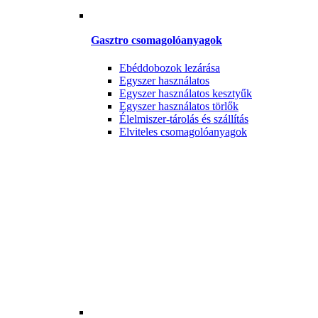
Gasztro csomagolóanyagok
Ebéddobozok lezárása
Egyszer használatos
Egyszer használatos kesztyűk
Egyszer használatos törlők
Élelmiszer-tárolás és szállítás
Elviteles csomagolóanyagok