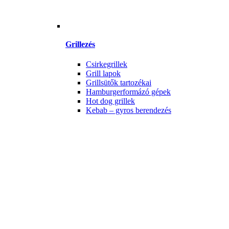
Grillezés
Csirkegrillek
Grill lapok
Grillsütők tartozékai
Hamburgerformázó gépek
Hot dog grillek
Kebab – gyros berendezés