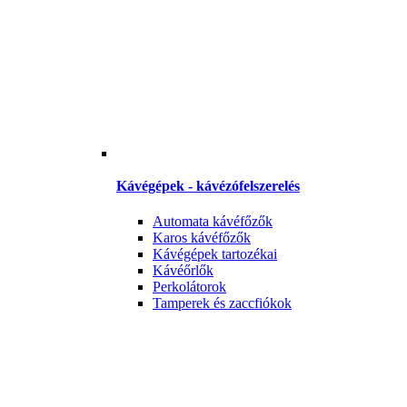
Kávégépek - kávézófelszerelés
Automata kávéfőzők
Karos kávéfőzők
Kávégépek tartozékai
Kávéőrlők
Perkolátorok
Tamperek és zaccfiókok