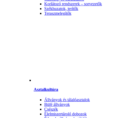
Korlátozó rendszerek – sorvezetők
Székhuzatok, terítők
Teraszmelegítők
Asztalkultúra
Állványok és tálalóasztalok
Büfé állványok
Csészék
Élelmiszertároló dobozok