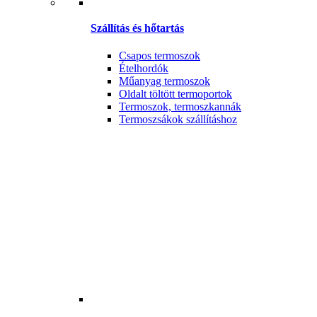
Szállítás és hőtartás
Csapos termoszok
Ételhordók
Műanyag termoszok
Oldalt töltött termoportok
Termoszok, termoszkannák
Termoszsákok szállításhoz