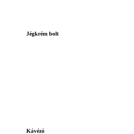
Jégkrém bolt
Kávézó