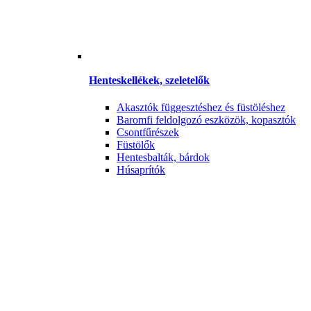
Henteskellékek, szeletelők
Akasztók függesztéshez és füstöléshez
Baromfi feldolgozó eszközök, kopasztók
Csontfűrészek
Füstölők
Hentesbalták, bárdok
Húsaprítók