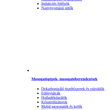
Indukciós fritőzök
Nagynyomású sütők
Mosogatógépek, mosogatóberendezések
Dekarbonizáló tisztítószerek és zsíroldók
Edénytálcák
Hulladékdarálók
Késsterilizátorok
Mobil mosogatók és kefék