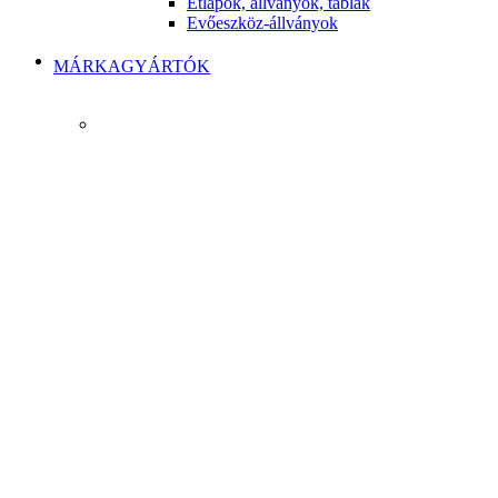
Étlapok, állványok, táblák
Evőeszköz-állványok
MÁRKAGYÁRTÓK