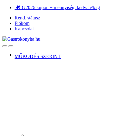
Ugrás
Ugrás
🎁 G2026 kupon + mennyiségi kedv. 5%-ig
a
a
Rend. státusz
navigációhoz
tartalomra
Fiókom
Kapcsolat
Open
Close
MŰKÖDÉS SZERINT