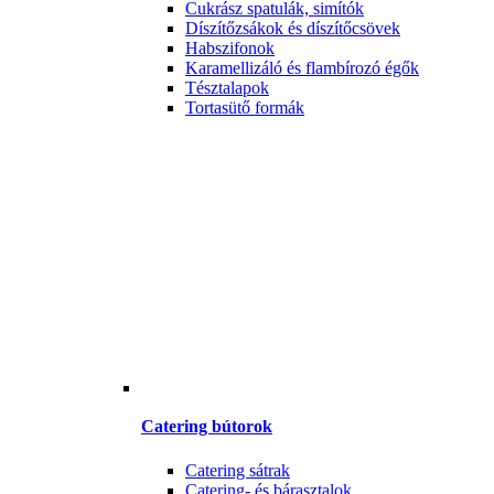
Cukrász spatulák, simítók
Díszítőzsákok és díszítőcsövek
Habszifonok
Karamellizáló és flambírozó égők
Tésztalapok
Tortasütő formák
Catering bútorok
Catering sátrak
Catering- és bárasztalok