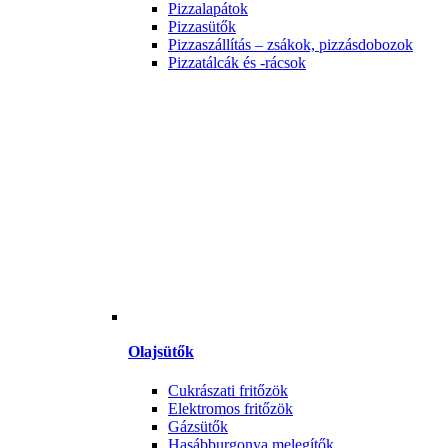
Pizzalapátok
Pizzasütők
Pizzaszállítás – zsákok, pizzásdobozok
Pizzatálcák és -rácsok
Olajsütők
Cukrászati fritőzök
Elektromos fritőzök
Gázsütők
Hasábburgonya melegítők