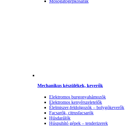
Mosogatógépkosarak
Mechanikus készülékek, keverők
Elektromos burgonyahámozók
Elektromos kenyérszeletelők
Élelmiszer-feldolgozók – bolygókeverők
Facsarók, citrusfacsarók
Húsdarálók
Húspuhító gépek – tenderizerek