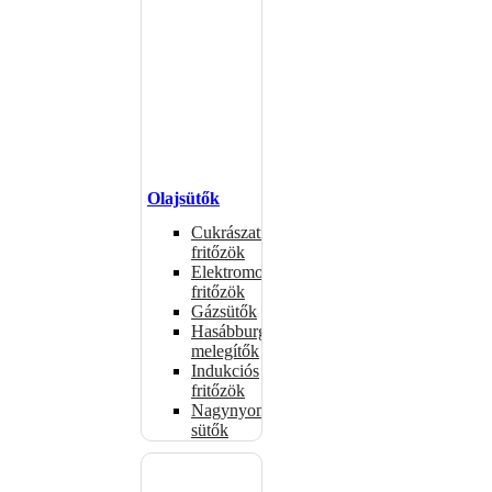
Olajsütők
Cukrászati
fritőzök
Elektromos
fritőzök
Gázsütők
Hasábburgonya
melegítők
Indukciós
fritőzök
Nagynyomású
sütők