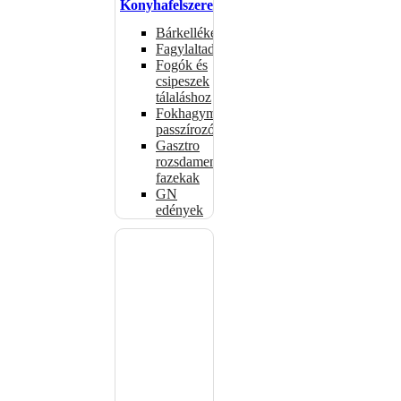
Konyhafelszerelés
Bárkellékek
Fagylaltadagolók
Fogók és
csipeszek
tálaláshoz
Fokhagymaprések,
passzírozók
Gasztro
rozsdamentes
fazekak
GN
edények