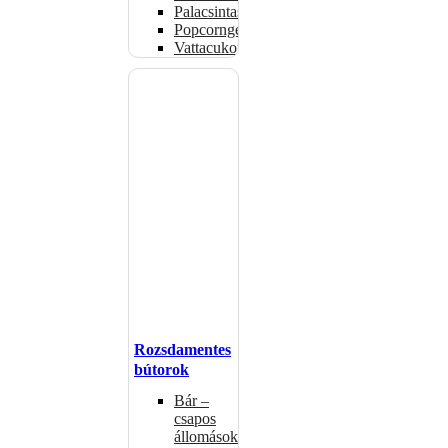
Palacsintasütők
Popcorngépek
Vattacukorgép
Rozsdamentes
bútorok
Bár –
csapos
állomások