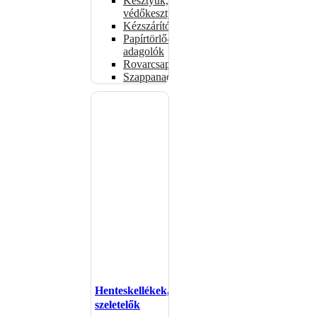
Kesztyűk,
védőkesztyűk
Kézszárítók
Papírtörlő-
adagolók
Rovarcsapdák
Szappanadagolók
Henteskellékek,
szeletelők