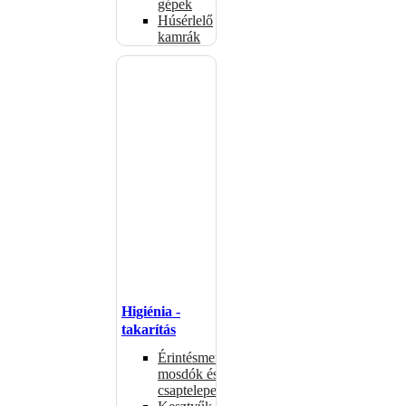
gépek
Húsérlelő
kamrák
Higiénia -
takarítás
Érintésmentes
mosdók és
csaptelepek