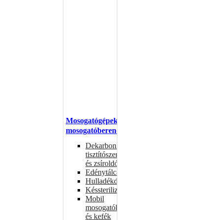
Mosogatógépek,
mosogatóberendezések
Dekarbonizáló
tisztítószerek
és zsíroldók
Edénytálcák
Hulladékdarálók
Késsterilizátorok
Mobil
mosogatók
és kefék