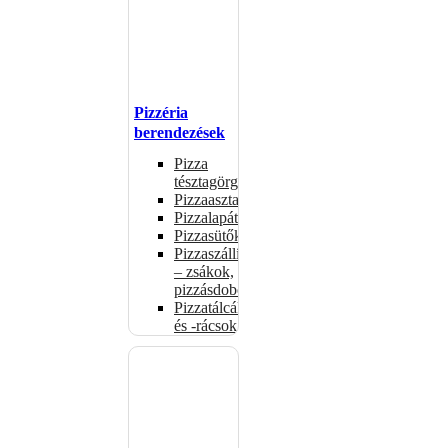
Pizzéria
berendezések
Pizza
tésztagörgők
Pizzaasztalok
Pizzalapátok
Pizzasütők
Pizzaszállítás
– zsákok,
pizzásdobozok
Pizzatálcák
és -rácsok