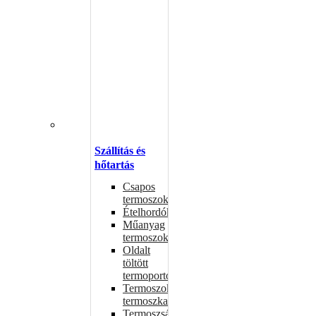
Szállítás és
hőtartás
Csapos
termoszok
Ételhordók
Műanyag
termoszok
Oldalt
töltött
termoportok
Termoszok,
termoszkannák
Termoszsákok