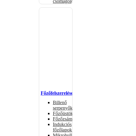
csomagolóanyagok
Főzőfelszerelések
Billenő
serpenyők
Főzőüstök
Főzőzsámolyok
Indukciós
főzőlapok
Mikrohullámú