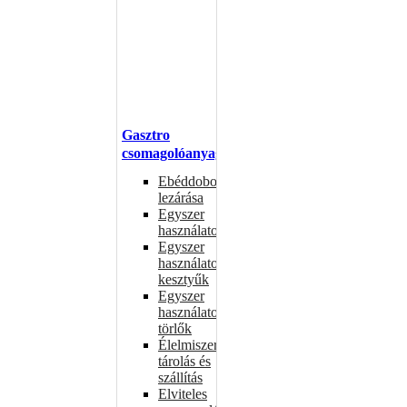
Gasztro
csomagolóanyagok
Ebéddobozok
lezárása
Egyszer
használatos
Egyszer
használatos
kesztyűk
Egyszer
használatos
törlők
Élelmiszer-
tárolás és
szállítás
Elviteles