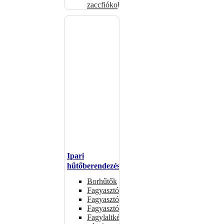
zaccfiókok
Ipari
hűtőberendezések
Borhűtők
Fagyasztóasztalok
Fagyasztóládák
Fagyasztószekrények
Fagylaltkészítő