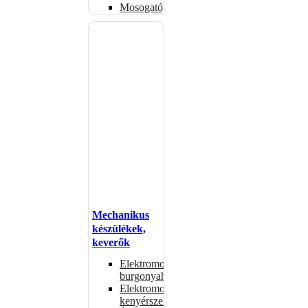
Mosogatógépkosarak
Mechanikus
készülékek,
keverők
Elektromos
burgonyahámozók
Elektromos
kenyérszeletelők