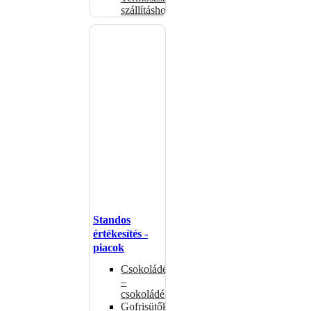
szállításhoz
Standos
értékesítés -
piacok
Csokoládémelegítők
–
csokoládéadagolók
Gofrisütők