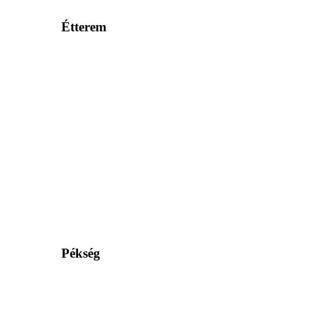
Étterem
Pékség