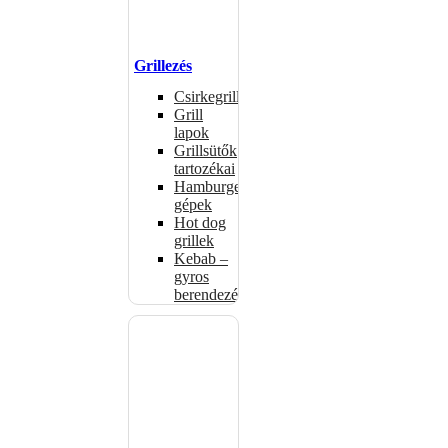
Grillezés
Csirkegrillek
Grill
lapok
Grillsütők
tartozékai
Hamburgerformázó
gépek
Hot dog
grillek
Kebab –
gyros
berendezés