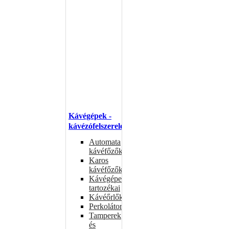
Kávégépek -
kávézófelszerelés
Automata
kávéfőzők
Karos
kávéfőzők
Kávégépek
tartozékai
Kávéőrlők
Perkolátorok
Tamperek
és