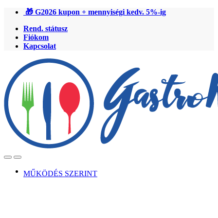
Ugrás
Ugrás
🎁 G2026 kupon + mennyiségi kedv. 5%-ig
a
a
Rend. státusz
navigációhoz
tartalomra
Fiókom
Kapcsolat
Open
Close
MŰKÖDÉS SZERINT