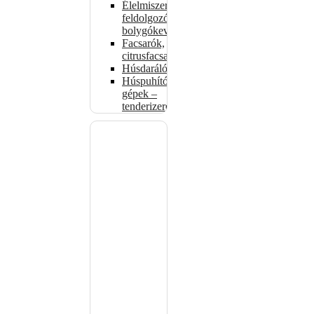
Élelmiszer-
feldolgozók –
bolygókeverők
Facsarók,
citrusfacsarók
Húsdarálók
Húspuhító
gépek –
tenderizerek