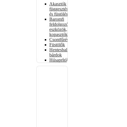
Akasztók
függesztéshez
és füstöléshez
Baromfi
feldolgozó
eszközök,
kopasztók
Csontfűrészek
Füstölők
Hentesbalták,
bárdok
Húsaprítók