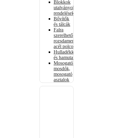
Blokkok
utalványokhoz,
rendelésekhez
Bővítők
és tálcák
Falra
szerelhető
rozsdamentes
acél polcok
Hulladékkosarak
és hamutartók
Mosogatók,
mosdók,
mosogató
asztalok