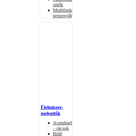
sütők
Multifunkciós
serpenyők
Élelmiszer-
melegítők
Asztalmelegítők
– rácsok
Büfé