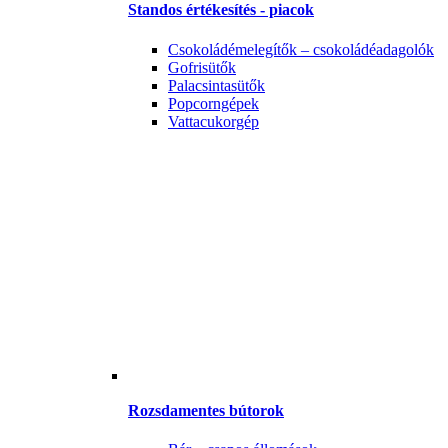
Standos értékesítés - piacok
Csokoládémelegítők – csokoládéadagolók
Gofrisütők
Palacsintasütők
Popcorngépek
Vattacukorgép
Rozsdamentes bútorok