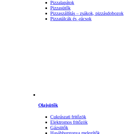
Pizzalapátok
Pizzasütők
Pizzaszállítás – zsákok, pizzásdobozok
Pizzatálcák és -rácsok
Olajsütők
Cukrászati fritőzök
Elektromos fritőzök
Gázsütők
Hasábburgonya melegítők