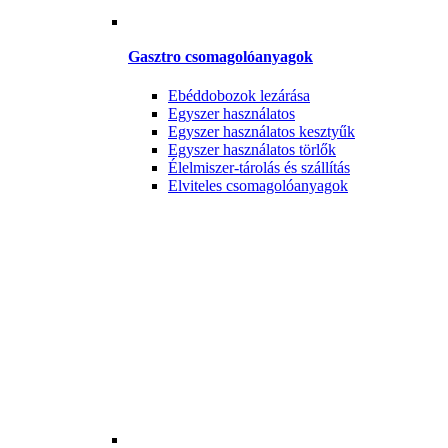
Gasztro csomagolóanyagok
Ebéddobozok lezárása
Egyszer használatos
Egyszer használatos kesztyűk
Egyszer használatos törlők
Élelmiszer-tárolás és szállítás
Elviteles csomagolóanyagok