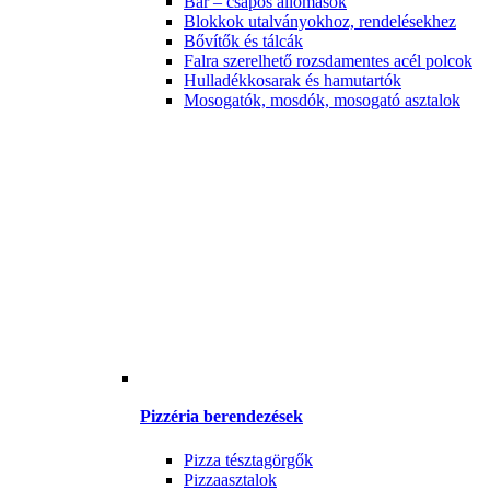
Bár – csapos állomások
Blokkok utalványokhoz, rendelésekhez
Bővítők és tálcák
Falra szerelhető rozsdamentes acél polcok
Hulladékkosarak és hamutartók
Mosogatók, mosdók, mosogató asztalok
Pizzéria berendezések
Pizza tésztagörgők
Pizzaasztalok