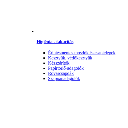
Higiénia - takarítás
Érintésmentes mosdók és csaptelepek
Kesztyűk, védőkesztyűk
Kézszárítók
Papírtörlő-adagolók
Rovarcsapdák
Szappanadagolók