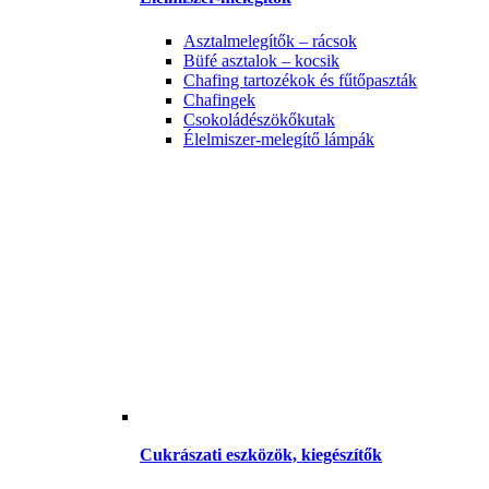
Asztalmelegítők – rácsok
Büfé asztalok – kocsik
Chafing tartozékok és fűtőpaszták
Chafingek
Csokoládészökőkutak
Élelmiszer-melegítő lámpák
Cukrászati eszközök, kiegészítők