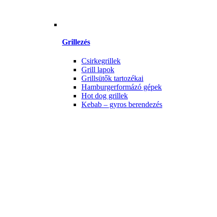
Grillezés
Csirkegrillek
Grill lapok
Grillsütők tartozékai
Hamburgerformázó gépek
Hot dog grillek
Kebab – gyros berendezés