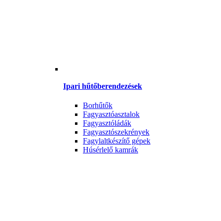
Ipari hűtőberendezések
Borhűtők
Fagyasztóasztalok
Fagyasztóládák
Fagyasztószekrények
Fagylaltkészítő gépek
Húsérlelő kamrák