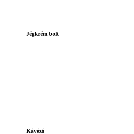
Jégkrém bolt
Kávézó