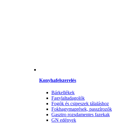
Konyhafelszerelés
Bárkellékek
Fagylaltadagolók
Fogók és csipeszek tálaláshoz
Fokhagymaprések, passzírozók
Gasztro rozsdamentes fazekak
GN edények