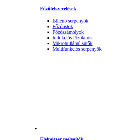
Főzőfelszerelések
Billenő serpenyők
Főzőüstök
Főzőzsámolyok
Indukciós főzőlapok
Mikrohullámú sütők
Multifunkciós serpenyők
Élelmiszer-melegítők