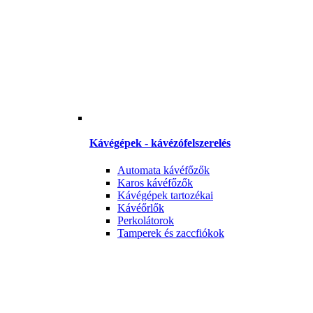
Kávégépek - kávézófelszerelés
Automata kávéfőzők
Karos kávéfőzők
Kávégépek tartozékai
Kávéőrlők
Perkolátorok
Tamperek és zaccfiókok