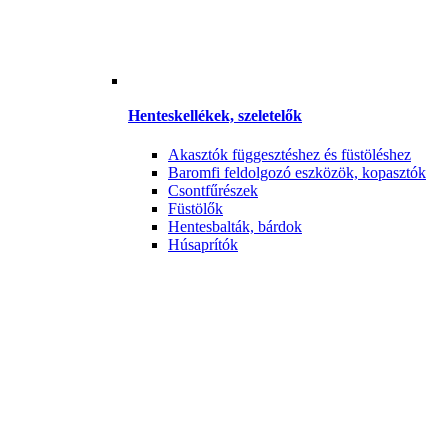
Henteskellékek, szeletelők
Akasztók függesztéshez és füstöléshez
Baromfi feldolgozó eszközök, kopasztók
Csontfűrészek
Füstölők
Hentesbalták, bárdok
Húsaprítók