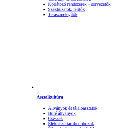
Korlátozó rendszerek – sorvezetők
Székhuzatok, terítők
Teraszmelegítők
Asztalkultúra
Állványok és tálalóasztalok
Büfé állványok
Csészék
Élelmiszertároló dobozok