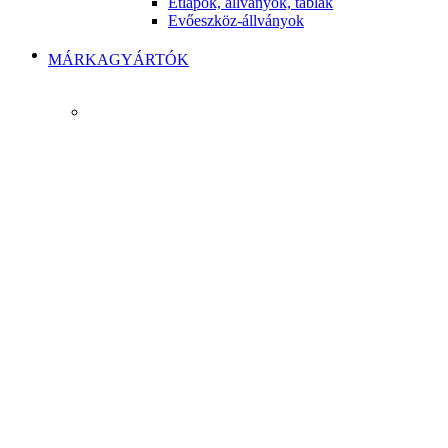
Étlapok, állványok, táblák
Evőeszköz-állványok
MÁRKAGYÁRTÓK