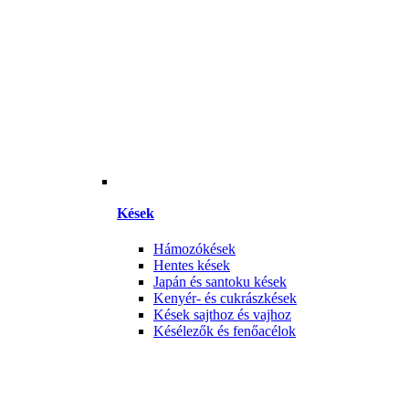
Kések
Hámozókések
Hentes kések
Japán és santoku kések
Kenyér- és cukrászkések
Kések sajthoz és vajhoz
Késélezők és fenőacélok