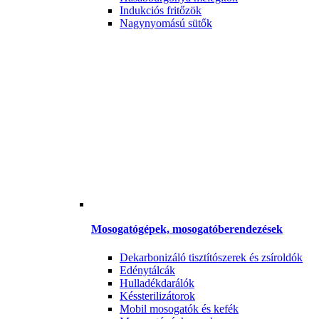
Indukciós fritőzök
Nagynyomású sütők
Mosogatógépek, mosogatóberendezések
Dekarbonizáló tisztítószerek és zsíroldók
Edénytálcák
Hulladékdarálók
Késsterilizátorok
Mobil mosogatók és kefék