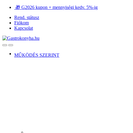
Ugrás
Ugrás
🎁 G2026 kupon + mennyiségi kedv. 5%-ig
a
a
Rend. státusz
navigációhoz
tartalomra
Fiókom
Kapcsolat
Open
Close
MŰKÖDÉS SZERINT