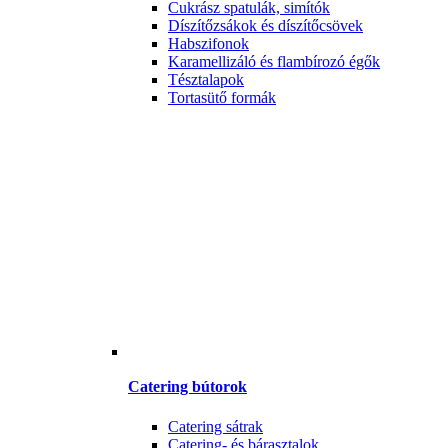
Cukrász spatulák, simítók
Díszítőzsákok és díszítőcsövek
Habszifonok
Karamellizáló és flambírozó égők
Tésztalapok
Tortasütő formák
Catering bútorok
Catering sátrak
Catering- és bárasztalok