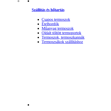
Szállítás és hőtartás
Csapos termoszok
Ételhordók
Műanyag termoszok
Oldalt töltött termoportok
Termoszok, termoszkannák
Termoszsákok szállításhoz