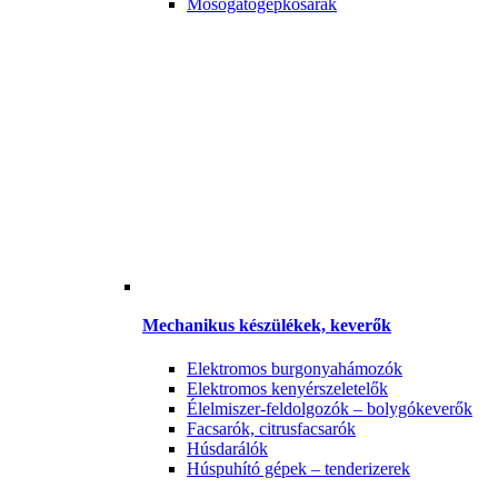
Mosogatógépkosarak
Mechanikus készülékek, keverők
Elektromos burgonyahámozók
Elektromos kenyérszeletelők
Élelmiszer-feldolgozók – bolygókeverők
Facsarók, citrusfacsarók
Húsdarálók
Húspuhító gépek – tenderizerek