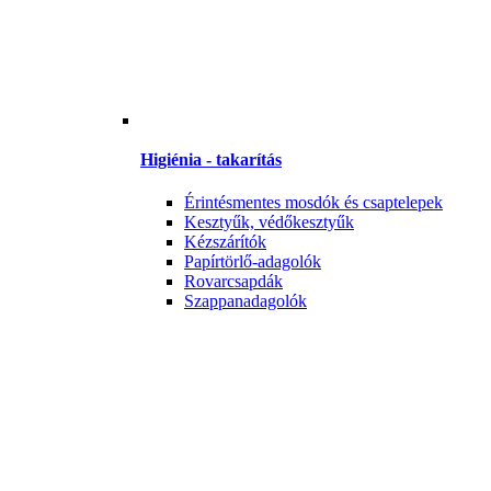
Higiénia - takarítás
Érintésmentes mosdók és csaptelepek
Kesztyűk, védőkesztyűk
Kézszárítók
Papírtörlő-adagolók
Rovarcsapdák
Szappanadagolók