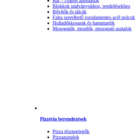
Bár – csapos állomások
Blokkok utalványokhoz, rendelésekhez
Bővítők és tálcák
Falra szerelhető rozsdamentes acél polcok
Hulladékkosarak és hamutartók
Mosogatók, mosdók, mosogató asztalok
Pizzéria berendezések
Pizza tésztagörgők
Pizzaasztalok