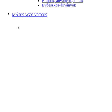
Étlapok, állványok, táblák
Evőeszköz-állványok
MÁRKAGYÁRTÓK