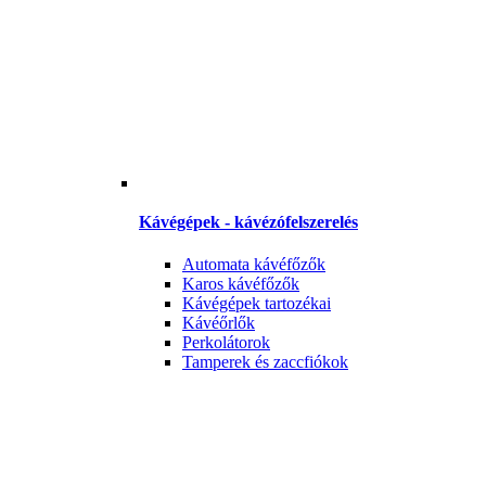
Kávégépek - kávézófelszerelés
Automata kávéfőzők
Karos kávéfőzők
Kávégépek tartozékai
Kávéőrlők
Perkolátorok
Tamperek és zaccfiókok