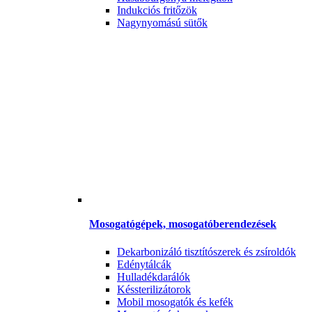
Indukciós fritőzök
Nagynyomású sütők
Mosogatógépek, mosogatóberendezések
Dekarbonizáló tisztítószerek és zsíroldók
Edénytálcák
Hulladékdarálók
Késsterilizátorok
Mobil mosogatók és kefék