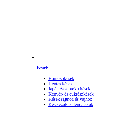
Kések
Hámozókések
Hentes kések
Japán és santoku kések
Kenyér- és cukrászkések
Kések sajthoz és vajhoz
Késélezők és fenőacélok