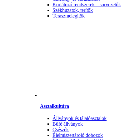
Korlátozó rendszerek – sorvezetők
Székhuzatok, terítők
Teraszmelegítők
Asztalkultúra
Állványok és tálalóasztalok
Büfé állványok
Csészék
Élelmiszertároló dobozok