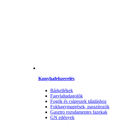
Konyhafelszerelés
Bárkellékek
Fagylaltadagolók
Fogók és csipeszek tálaláshoz
Fokhagymaprések, passzírozók
Gasztro rozsdamentes fazekak
GN edények