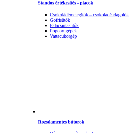
Standos értékesítés - piacok
Csokoládémelegítők – csokoládéadagolók
Gofrisütők
Palacsintasütők
Popcorngépek
Vattacukorgép
Rozsdamentes bútorok