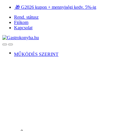
Ugrás
Ugrás
🎁 G2026 kupon + mennyiségi kedv. 5%-ig
a
a
Rend. státusz
navigációhoz
tartalomra
Fiókom
Kapcsolat
Open
Close
MŰKÖDÉS SZERINT