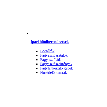
Ipari hűtőberendezések
Borhűtők
Fagyasztóasztalok
Fagyasztóládák
Fagyasztószekrények
Fagylaltkészítő gépek
Húsérlelő kamrák