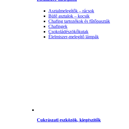
Asztalmelegítők – rácsok
Büfé asztalok – kocsik
Chafing tartozékok és fűtőpaszták
Chafingek
Csokoládészökőkutak
Élelmiszer-melegítő lámpák
Cukrászati eszközök, kiegészítők