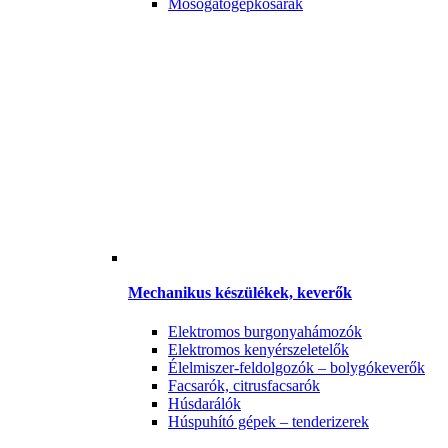
Mosogatógépkosarak
Mechanikus készülékek, keverők
Elektromos burgonyahámozók
Elektromos kenyérszeletelők
Élelmiszer-feldolgozók – bolygókeverők
Facsarók, citrusfacsarók
Húsdarálók
Húspuhító gépek – tenderizerek