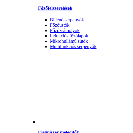
Főzőfelszerelések
Billenő serpenyők
Főzőüstök
Főzőzsámolyok
Indukciós főzőlapok
Mikrohullámú sütők
Multifunkciós serpenyők
Élelmiszer-melegítők