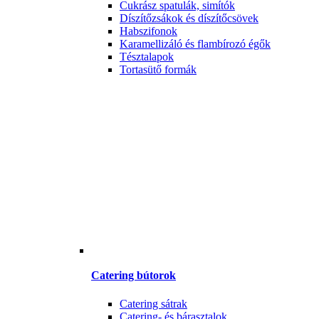
Cukrász spatulák, simítók
Díszítőzsákok és díszítőcsövek
Habszifonok
Karamellizáló és flambírozó égők
Tésztalapok
Tortasütő formák
Catering bútorok
Catering sátrak
Catering- és bárasztalok