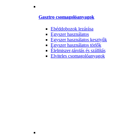
Gasztro csomagolóanyagok
Ebéddobozok lezárása
Egyszer használatos
Egyszer használatos kesztyűk
Egyszer használatos törlők
Élelmiszer-tárolás és szállítás
Elviteles csomagolóanyagok