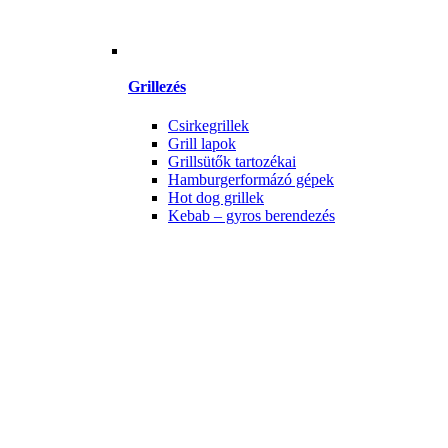
Grillezés
Csirkegrillek
Grill lapok
Grillsütők tartozékai
Hamburgerformázó gépek
Hot dog grillek
Kebab – gyros berendezés