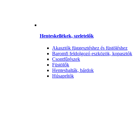
Henteskellékek, szeletelők
Akasztók függesztéshez és füstöléshez
Baromfi feldolgozó eszközök, kopasztók
Csontfűrészek
Füstölők
Hentesbalták, bárdok
Húsaprítók