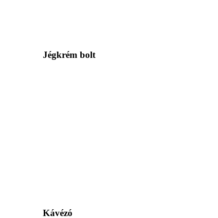
Jégkrém bolt
Kávézó