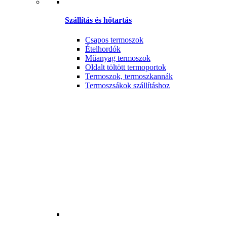
Szállítás és hőtartás
Csapos termoszok
Ételhordók
Műanyag termoszok
Oldalt töltött termoportok
Termoszok, termoszkannák
Termoszsákok szállításhoz