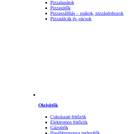
Pizzalapátok
Pizzasütők
Pizzaszállítás – zsákok, pizzásdobozok
Pizzatálcák és -rácsok
Olajsütők
Cukrászati fritőzök
Elektromos fritőzök
Gázsütők
Hasábburgonya melegítők