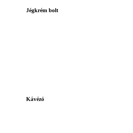
Jégkrém bolt
Kávézó