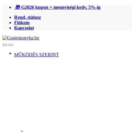
Ugrás
Ugrás
🎁 G2026 kupon + mennyiségi kedv. 5%-ig
a
a
Rend. státusz
navigációhoz
tartalomra
Fiókom
Kapcsolat
Open
Close
MŰKÖDÉS SZERINT