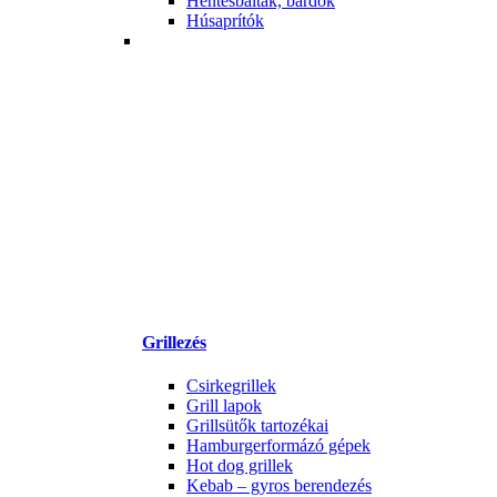
Hentesbalták, bárdok
Húsaprítók
Grillezés
Csirkegrillek
Grill lapok
Grillsütők tartozékai
Hamburgerformázó gépek
Hot dog grillek
Kebab – gyros berendezés