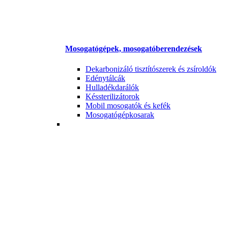
Mosogatógépek, mosogatóberendezések
Dekarbonizáló tisztítószerek és zsíroldók
Edénytálcák
Hulladékdarálók
Késsterilizátorok
Mobil mosogatók és kefék
Mosogatógépkosarak