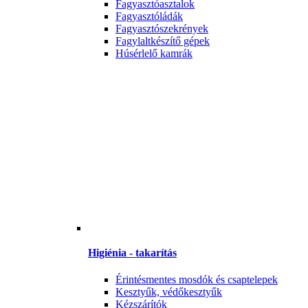
Fagyasztóasztalok
Fagyasztóládák
Fagyasztószekrények
Fagylaltkészítő gépek
Húsérlelő kamrák
Higiénia - takarítás
Érintésmentes mosdók és csaptelepek
Kesztyűk, védőkesztyűk
Kézszárítók