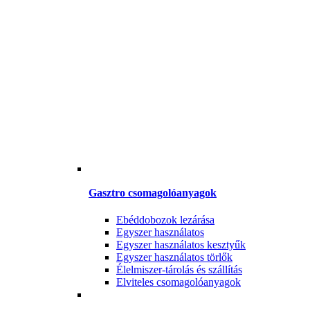
Gasztro csomagolóanyagok
Ebéddobozok lezárása
Egyszer használatos
Egyszer használatos kesztyűk
Egyszer használatos törlők
Élelmiszer-tárolás és szállítás
Elviteles csomagolóanyagok