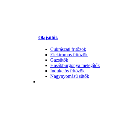
Olajsütők
Cukrászati fritőzök
Elektromos fritőzök
Gázsütők
Hasábburgonya melegítők
Indukciós fritőzök
Nagynyomású sütők