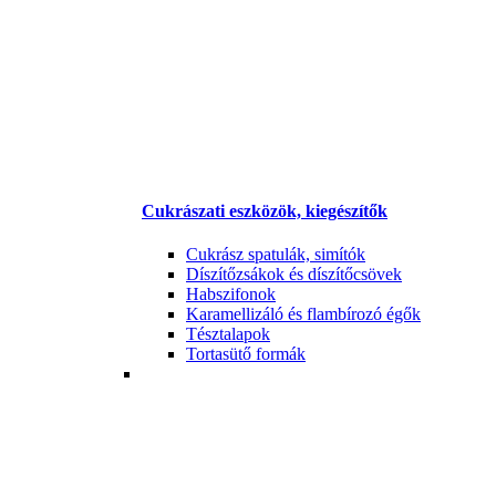
Cukrászati eszközök, kiegészítők
Cukrász spatulák, simítók
Díszítőzsákok és díszítőcsövek
Habszifonok
Karamellizáló és flambírozó égők
Tésztalapok
Tortasütő formák