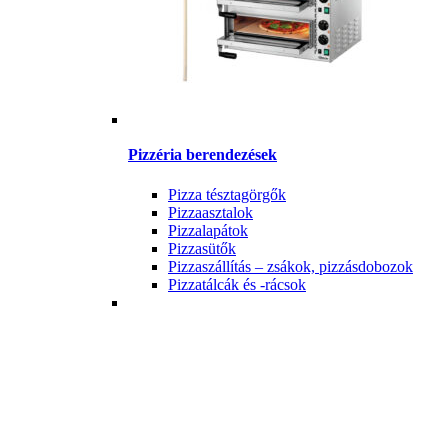
Pizzéria berendezések
Pizza tésztagörgők
Pizzaasztalok
Pizzalapátok
Pizzasütők
Pizzaszállítás – zsákok, pizzásdobozok
Pizzatálcák és -rácsok