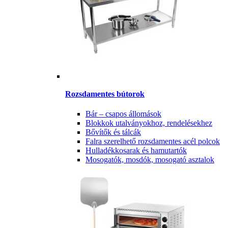
Rozsdamentes bútorok
Bár – csapos állomások
Blokkok utalványokhoz, rendelésekhez
Bővítők és tálcák
Falra szerelhető rozsdamentes acél polcok
Hulladékkosarak és hamutartók
Mosogatók, mosdók, mosogató asztalok