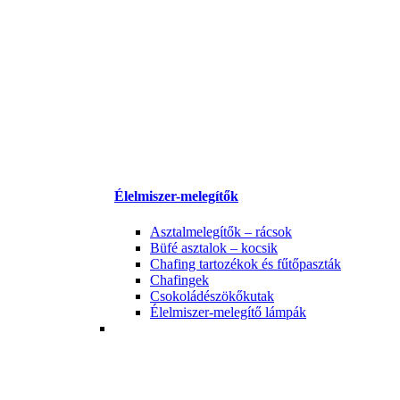
Élelmiszer-melegítők
Asztalmelegítők – rácsok
Büfé asztalok – kocsik
Chafing tartozékok és fűtőpaszták
Chafingek
Csokoládészökőkutak
Élelmiszer-melegítő lámpák