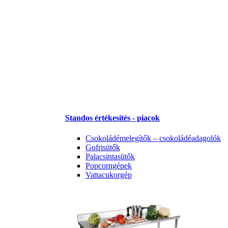
Standos értékesítés - piacok
Csokoládémelegítők – csokoládéadagolók
Gofrisütők
Palacsintasütők
Popcorngépek
Vattacukorgép