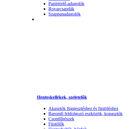
Papírtörlő-adagolók
Rovarcsapdák
Szappanadagolók
Henteskellékek, szeletelők
Akasztók függesztéshez és füstöléshez
Baromfi feldolgozó eszközök, kopasztók
Csontfűrészek
Füstölők