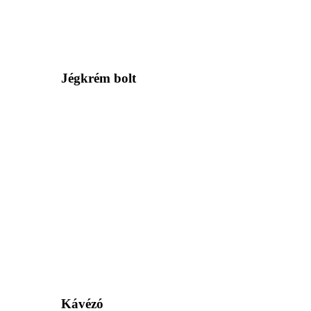
Jégkrém bolt
Kávézó