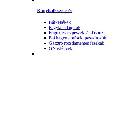
Konyhafelszerelés
Bárkellékek
Fagylaltadagolók
Fogók és csipeszek tálaláshoz
Fokhagymaprések, passzírozók
Gasztro rozsdamentes fazekak
GN edények