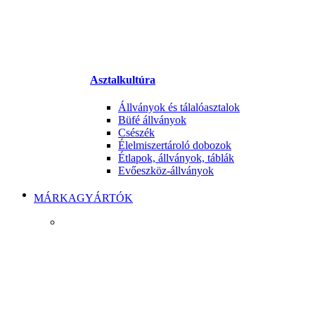
Asztalkultúra
Állványok és tálalóasztalok
Büfé állványok
Csészék
Élelmiszertároló dobozok
Étlapok, állványok, táblák
Evőeszköz-állványok
MÁRKAGYÁRTÓK