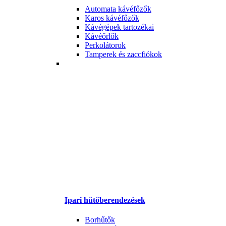
Automata kávéfőzők
Karos kávéfőzők
Kávégépek tartozékai
Kávéőrlők
Perkolátorok
Tamperek és zaccfiókok
Ipari hűtőberendezések
Borhűtők