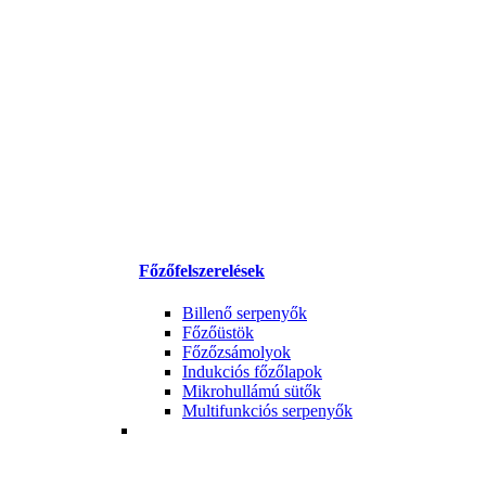
Főzőfelszerelések
Billenő serpenyők
Főzőüstök
Főzőzsámolyok
Indukciós főzőlapok
Mikrohullámú sütők
Multifunkciós serpenyők