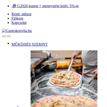
Ugrás
Ugrás
🎁 G2026 kupon + mennyiségi kedv. 5%-ig
a
a
Rend. státusz
navigációhoz
tartalomra
Fiókom
Kapcsolat
Open
Close
MŰKÖDÉS SZERINT