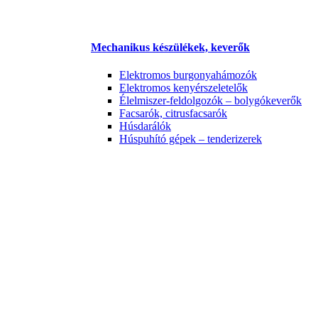
Mechanikus készülékek, keverők
Elektromos burgonyahámozók
Elektromos kenyérszeletelők
Élelmiszer-feldolgozók – bolygókeverők
Facsarók, citrusfacsarók
Húsdarálók
Húspuhító gépek – tenderizerek