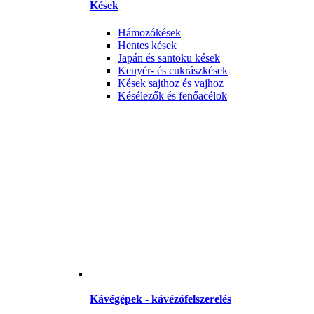
Kések
Hámozókések
Hentes kések
Japán és santoku kések
Kenyér- és cukrászkések
Kések sajthoz és vajhoz
Késélezők és fenőacélok
Kávégépek - kávézófelszerelés