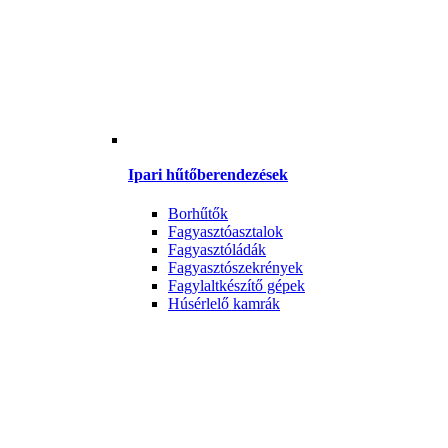
Ipari hűtőberendezések
Borhűtők
Fagyasztóasztalok
Fagyasztóládák
Fagyasztószekrények
Fagylaltkészítő gépek
Húsérlelő kamrák