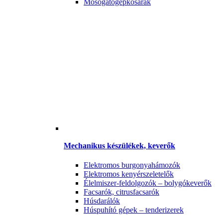
Mosogatógépkosarak
Mechanikus készülékek, keverők
Elektromos burgonyahámozók
Elektromos kenyérszeletelők
Élelmiszer-feldolgozók – bolygókeverők
Facsarók, citrusfacsarók
Húsdarálók
Húspuhító gépek – tenderizerek