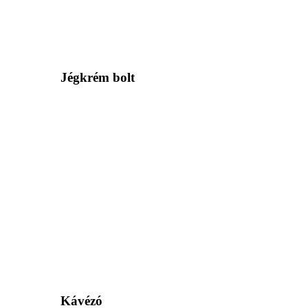
Jégkrém bolt
Kávézó