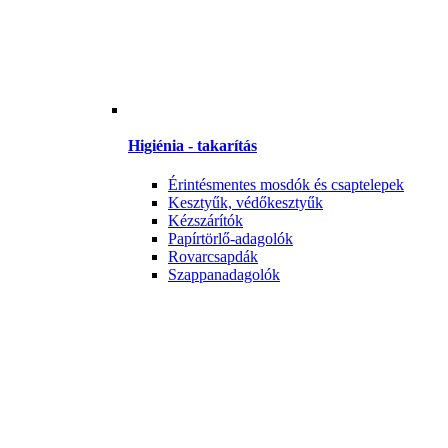
Higiénia - takarítás
Érintésmentes mosdók és csaptelepek
Kesztyűk, védőkesztyűk
Kézszárítók
Papírtörlő-adagolók
Rovarcsapdák
Szappanadagolók