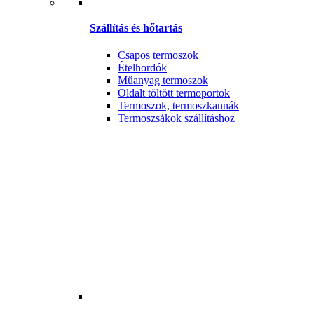
Szállítás és hőtartás
Csapos termoszok
Ételhordók
Műanyag termoszok
Oldalt töltött termoportok
Termoszok, termoszkannák
Termoszsákok szállításhoz