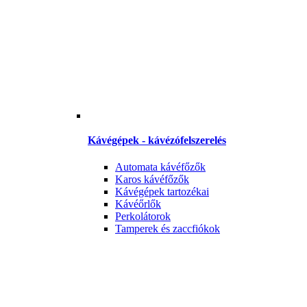
Kávégépek - kávézófelszerelés
Automata kávéfőzők
Karos kávéfőzők
Kávégépek tartozékai
Kávéőrlők
Perkolátorok
Tamperek és zaccfiókok