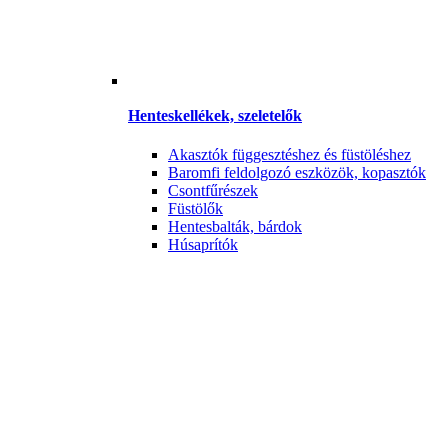
Henteskellékek, szeletelők
Akasztók függesztéshez és füstöléshez
Baromfi feldolgozó eszközök, kopasztók
Csontfűrészek
Füstölők
Hentesbalták, bárdok
Húsaprítók