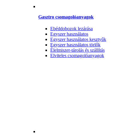
Gasztro csomagolóanyagok
Ebéddobozok lezárása
Egyszer használatos
Egyszer használatos kesztyűk
Egyszer használatos törlők
Élelmiszer-tárolás és szállítás
Elviteles csomagolóanyagok