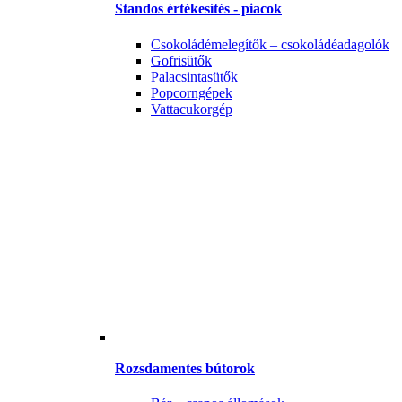
Standos értékesítés - piacok
Csokoládémelegítők – csokoládéadagolók
Gofrisütők
Palacsintasütők
Popcorngépek
Vattacukorgép
Rozsdamentes bútorok