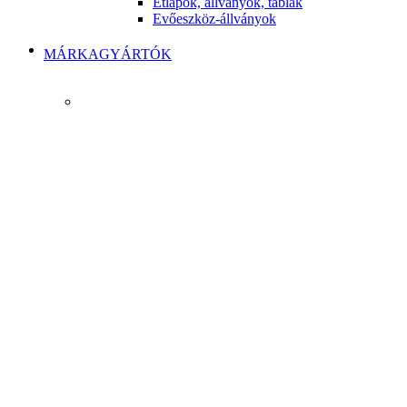
Étlapok, állványok, táblák
Evőeszköz-állványok
MÁRKAGYÁRTÓK