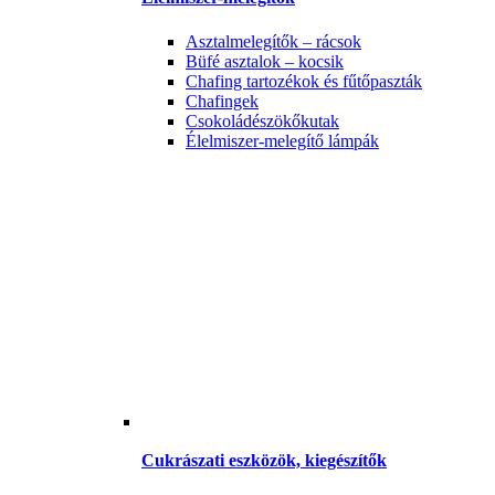
Asztalmelegítők – rácsok
Büfé asztalok – kocsik
Chafing tartozékok és fűtőpaszták
Chafingek
Csokoládészökőkutak
Élelmiszer-melegítő lámpák
Cukrászati eszközök, kiegészítők