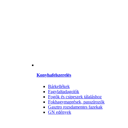
Konyhafelszerelés
Bárkellékek
Fagylaltadagolók
Fogók és csipeszek tálaláshoz
Fokhagymaprések, passzírozók
Gasztro rozsdamentes fazekak
GN edények