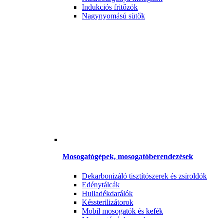
Indukciós fritőzök
Nagynyomású sütők
Mosogatógépek, mosogatóberendezések
Dekarbonizáló tisztítószerek és zsíroldók
Edénytálcák
Hulladékdarálók
Késsterilizátorok
Mobil mosogatók és kefék