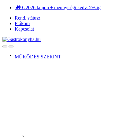
Ugrás
Ugrás
🎁 G2026 kupon + mennyiségi kedv. 5%-ig
a
a
Rend. státusz
navigációhoz
tartalomra
Fiókom
Kapcsolat
Open
Close
MŰKÖDÉS SZERINT