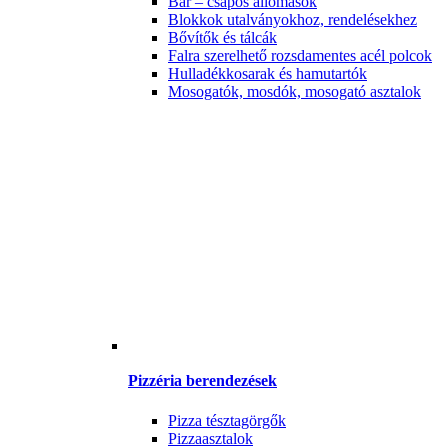
Bár – csapos állomások
Blokkok utalványokhoz, rendelésekhez
Bővítők és tálcák
Falra szerelhető rozsdamentes acél polcok
Hulladékkosarak és hamutartók
Mosogatók, mosdók, mosogató asztalok
Pizzéria berendezések
Pizza tésztagörgők
Pizzaasztalok