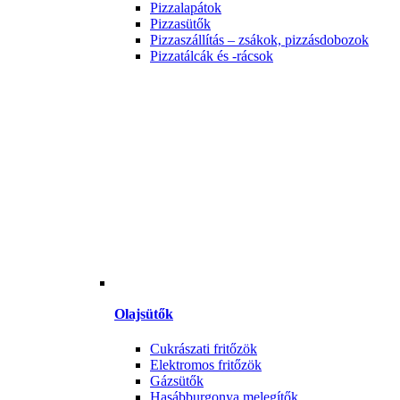
Pizzalapátok
Pizzasütők
Pizzaszállítás – zsákok, pizzásdobozok
Pizzatálcák és -rácsok
Olajsütők
Cukrászati fritőzök
Elektromos fritőzök
Gázsütők
Hasábburgonya melegítők