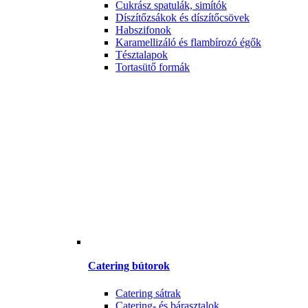
Cukrász spatulák, simítók
Díszítőzsákok és díszítőcsövek
Habszifonok
Karamellizáló és flambírozó égők
Tésztalapok
Tortasütő formák
Catering bútorok
Catering sátrak
Catering- és bárasztalok