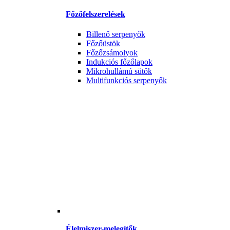
Főzőfelszerelések
Billenő serpenyők
Főzőüstök
Főzőzsámolyok
Indukciós főzőlapok
Mikrohullámú sütők
Multifunkciós serpenyők
Élelmiszer-melegítők