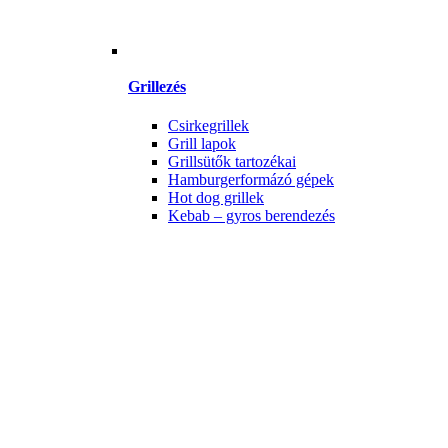
Grillezés
Csirkegrillek
Grill lapok
Grillsütők tartozékai
Hamburgerformázó gépek
Hot dog grillek
Kebab – gyros berendezés