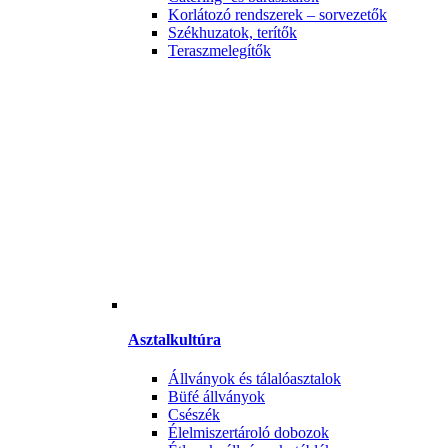
Korlátozó rendszerek – sorvezetők
Székhuzatok, terítők
Teraszmelegítők
Asztalkultúra
Állványok és tálalóasztalok
Büfé állványok
Csészék
Élelmiszertároló dobozok