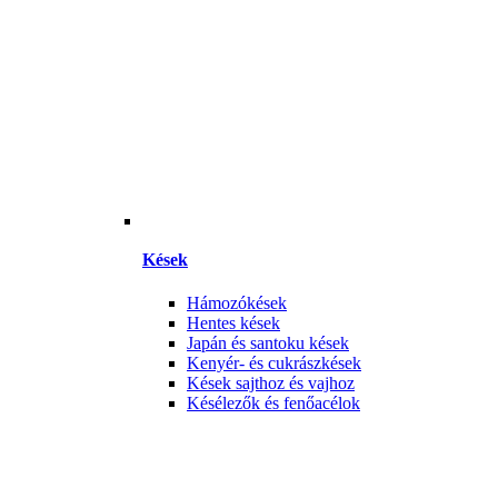
Kések
Hámozókések
Hentes kések
Japán és santoku kések
Kenyér- és cukrászkések
Kések sajthoz és vajhoz
Késélezők és fenőacélok