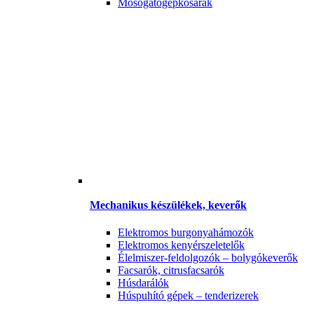
Mosogatógépkosarak
Mechanikus készülékek, keverők
Elektromos burgonyahámozók
Elektromos kenyérszeletelők
Élelmiszer-feldolgozók – bolygókeverők
Facsarók, citrusfacsarók
Húsdarálók
Húspuhító gépek – tenderizerek