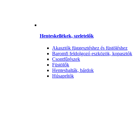
Henteskellékek, szeletelők
Akasztók függesztéshez és füstöléshez
Baromfi feldolgozó eszközök, kopasztók
Csontfűrészek
Füstölők
Hentesbalták, bárdok
Húsaprítók