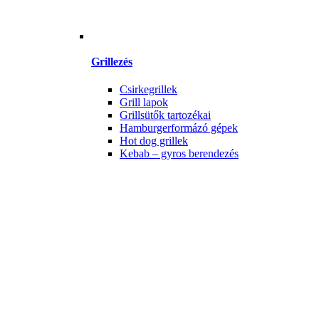
Grillezés
Csirkegrillek
Grill lapok
Grillsütők tartozékai
Hamburgerformázó gépek
Hot dog grillek
Kebab – gyros berendezés