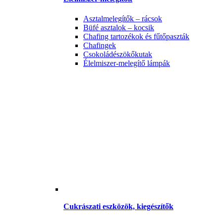
Asztalmelegítők – rácsok
Büfé asztalok – kocsik
Chafing tartozékok és fűtőpaszták
Chafingek
Csokoládészökőkutak
Élelmiszer-melegítő lámpák
Cukrászati eszközök, kiegészítők