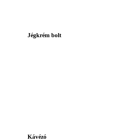
Jégkrém bolt
Kávézó