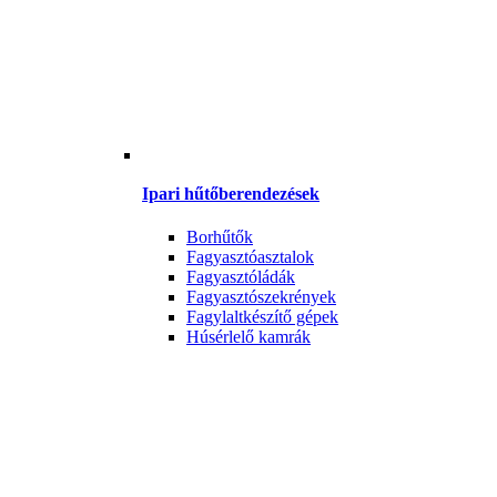
Ipari hűtőberendezések
Borhűtők
Fagyasztóasztalok
Fagyasztóládák
Fagyasztószekrények
Fagylaltkészítő gépek
Húsérlelő kamrák