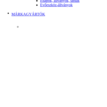
Étlapok, állványok, táblák
Evőeszköz-állványok
MÁRKAGYÁRTÓK