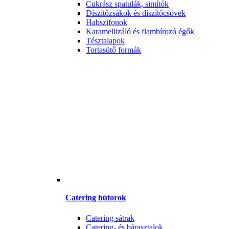
Cukrász spatulák, simítók
Díszítőzsákok és díszítőcsövek
Habszifonok
Karamellizáló és flambírozó égők
Tésztalapok
Tortasütő formák
Catering bútorok
Catering sátrak
Catering- és bárasztalok