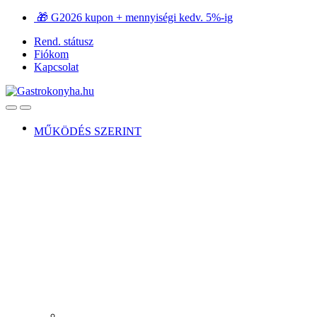
Ugrás
Ugrás
🎁 G2026 kupon + mennyiségi kedv. 5%-ig
a
a
Rend. státusz
navigációhoz
tartalomra
Fiókom
Kapcsolat
Open
Close
MŰKÖDÉS SZERINT