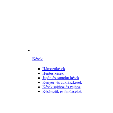
Kések
Hámozókések
Hentes kések
Japán és santoku kések
Kenyér- és cukrászkések
Kések sajthoz és vajhoz
Késélezők és fenőacélok