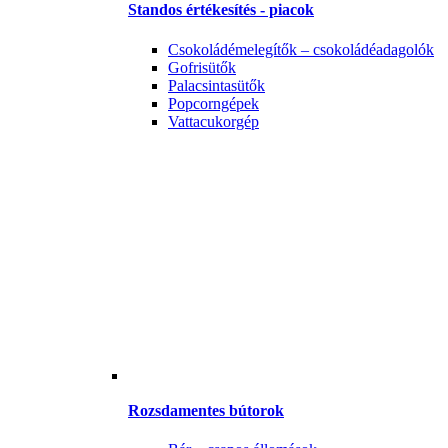
Standos értékesítés - piacok
Csokoládémelegítők – csokoládéadagolók
Gofrisütők
Palacsintasütők
Popcorngépek
Vattacukorgép
Rozsdamentes bútorok