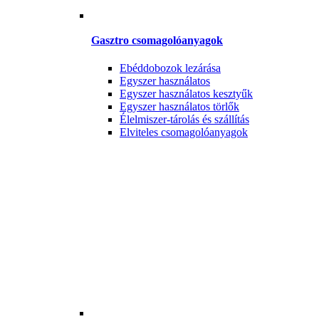
Gasztro csomagolóanyagok
Ebéddobozok lezárása
Egyszer használatos
Egyszer használatos kesztyűk
Egyszer használatos törlők
Élelmiszer-tárolás és szállítás
Elviteles csomagolóanyagok