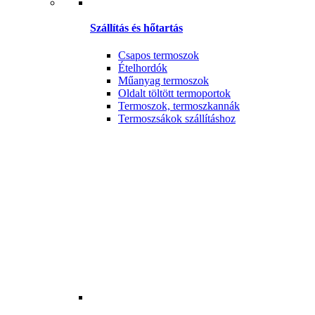
Szállítás és hőtartás
Csapos termoszok
Ételhordók
Műanyag termoszok
Oldalt töltött termoportok
Termoszok, termoszkannák
Termoszsákok szállításhoz