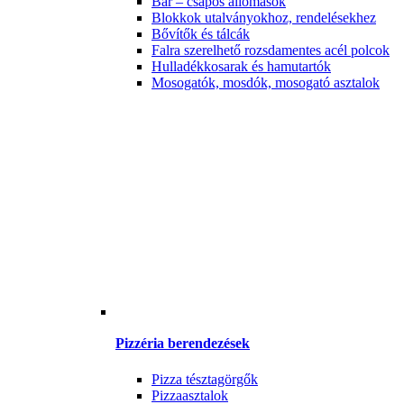
Bár – csapos állomások
Blokkok utalványokhoz, rendelésekhez
Bővítők és tálcák
Falra szerelhető rozsdamentes acél polcok
Hulladékkosarak és hamutartók
Mosogatók, mosdók, mosogató asztalok
Pizzéria berendezések
Pizza tésztagörgők
Pizzaasztalok