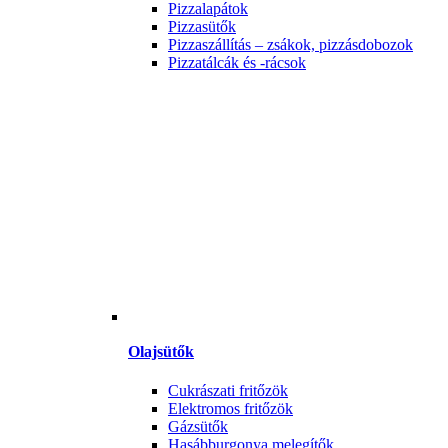
Pizzalapátok
Pizzasütők
Pizzaszállítás – zsákok, pizzásdobozok
Pizzatálcák és -rácsok
Olajsütők
Cukrászati fritőzök
Elektromos fritőzök
Gázsütők
Hasábburgonya melegítők