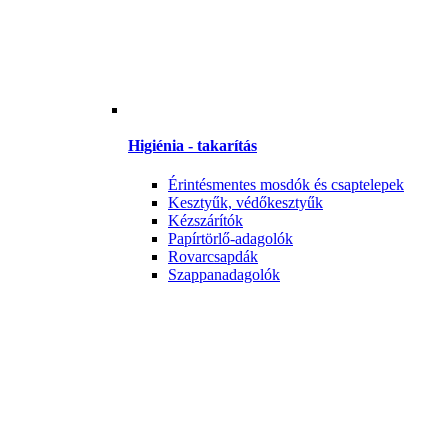
Higiénia - takarítás
Érintésmentes mosdók és csaptelepek
Kesztyűk, védőkesztyűk
Kézszárítók
Papírtörlő-adagolók
Rovarcsapdák
Szappanadagolók