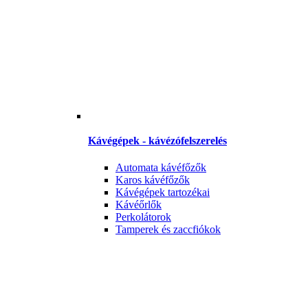
Kávégépek - kávézófelszerelés
Automata kávéfőzők
Karos kávéfőzők
Kávégépek tartozékai
Kávéőrlők
Perkolátorok
Tamperek és zaccfiókok