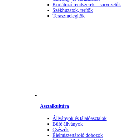
Korlátozó rendszerek – sorvezetők
Székhuzatok, terítők
Teraszmelegítők
Asztalkultúra
Állványok és tálalóasztalok
Büfé állványok
Csészék
Élelmiszertároló dobozok