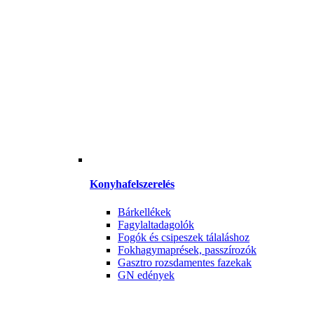
Konyhafelszerelés
Bárkellékek
Fagylaltadagolók
Fogók és csipeszek tálaláshoz
Fokhagymaprések, passzírozók
Gasztro rozsdamentes fazekak
GN edények