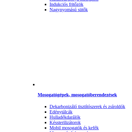
Indukciós fritőzök
Nagynyomású sütők
Mosogatógépek, mosogatóberendezések
Dekarbonizáló tisztítószerek és zsíroldók
Edénytálcák
Hulladékdarálók
Késsterilizátorok
Mobil mosogatók és kefék