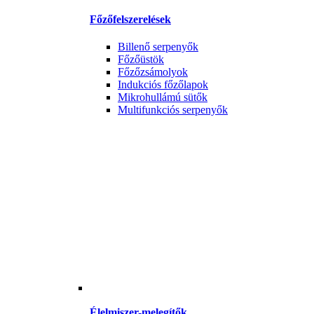
Főzőfelszerelések
Billenő serpenyők
Főzőüstök
Főzőzsámolyok
Indukciós főzőlapok
Mikrohullámú sütők
Multifunkciós serpenyők
Élelmiszer-melegítők