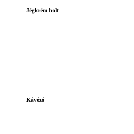
Jégkrém bolt
Kávézó