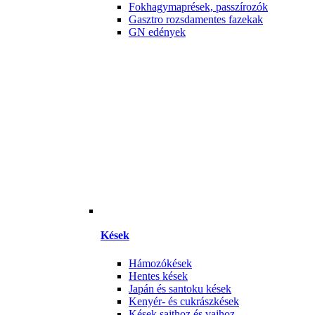
Fokhagymaprések, passzírozók
Gasztro rozsdamentes fazekak
GN edények
Kések
Hámozókések
Hentes kések
Japán és santoku kések
Kenyér- és cukrászkések
Kések sajthoz és vajhoz