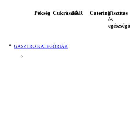
Pékség
Cukrászda
BÁR
Catering
Tisztítás
és
egészség
GASZTRO KATEGÓRIÁK