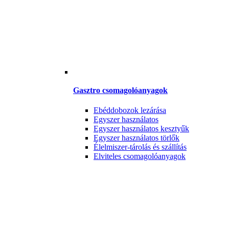
Gasztro csomagolóanyagok
Ebéddobozok lezárása
Egyszer használatos
Egyszer használatos kesztyűk
Egyszer használatos törlők
Élelmiszer-tárolás és szállítás
Elviteles csomagolóanyagok