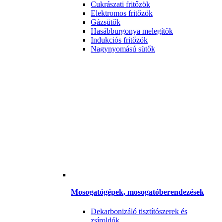
Cukrászati fritőzök
Elektromos fritőzök
Gázsütők
Hasábburgonya melegítők
Indukciós fritőzök
Nagynyomású sütők
Mosogatógépek, mosogatóberendezések
Dekarbonizáló tisztítószerek és
zsíroldók