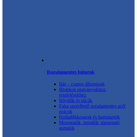
Rozsdamentes bútorok
Bár – csapos állomások
Blokkok utalványokhoz,
rendelésekhez
Bővítők és tálcák
Falra szerelhető rozsdamentes acél
polcok
Hulladékkosarak és hamutartók
Mosogatók, mosdók, mosogató
asztalok