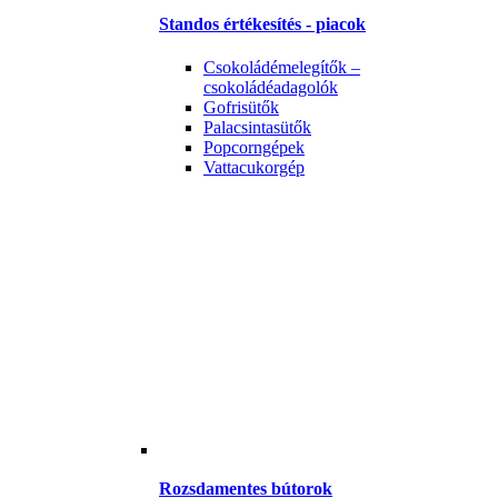
Standos értékesítés - piacok
Csokoládémelegítők –
csokoládéadagolók
Gofrisütők
Palacsintasütők
Popcorngépek
Vattacukorgép
Rozsdamentes bútorok