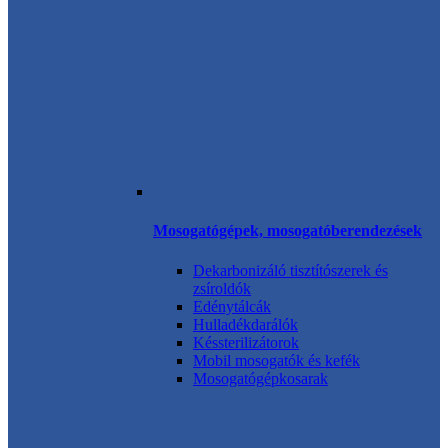
Mosogatógépek, mosogatóberendezések
Dekarbonizáló tisztítószerek és
zsíroldók
Edénytálcák
Hulladékdarálók
Késsterilizátorok
Mobil mosogatók és kefék
Mosogatógépkosarak