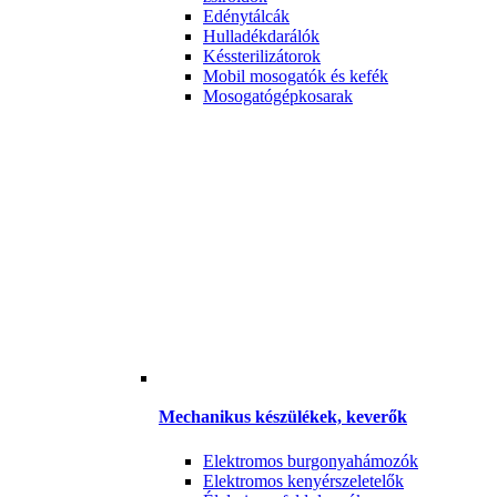
Edénytálcák
Hulladékdarálók
Késsterilizátorok
Mobil mosogatók és kefék
Mosogatógépkosarak
Mechanikus készülékek, keverők
Elektromos burgonyahámozók
Elektromos kenyérszeletelők