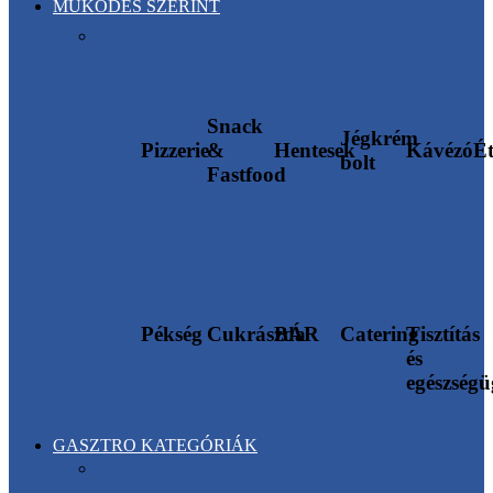
MŰKÖDÉS SZERINT
Snack
Jégkrém
Pizzerie
&
Hentesek
Kávézó
É
bolt
Fastfood
Pékség
Cukrászda
BÁR
Catering
Tisztítás
és
egészség
GASZTRO KATEGÓRIÁK