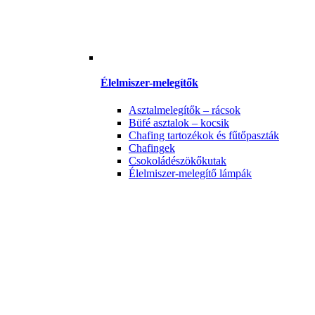
Élelmiszer-melegítők
Asztalmelegítők – rácsok
Büfé asztalok – kocsik
Chafing tartozékok és fűtőpaszták
Chafingek
Csokoládészökőkutak
Élelmiszer-melegítő lámpák