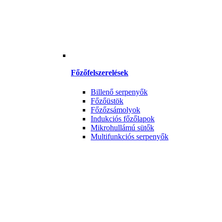
Főzőfelszerelések
Billenő serpenyők
Főzőüstök
Főzőzsámolyok
Indukciós főzőlapok
Mikrohullámú sütők
Multifunkciós serpenyők