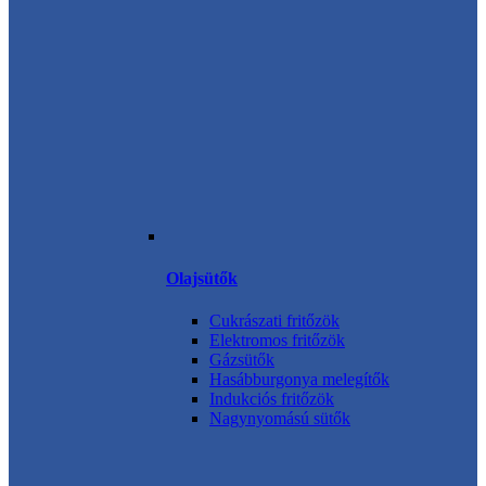
Olajsütők
Cukrászati fritőzök
Elektromos fritőzök
Gázsütők
Hasábburgonya melegítők
Indukciós fritőzök
Nagynyomású sütők