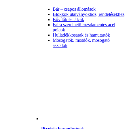
Bár – csapos állomások
Blokkok utalványokhoz, rendelésekhez
Bővítők és tálcák
Falra szerelhető rozsdamentes acél
polcok
Hulladékkosarak és hamutartók
Mosogatók, mosdók, mosogató
asztalok
Pizzéria berendezések