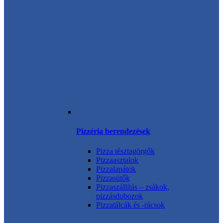
Pizzéria berendezések
Pizza tésztagörgők
Pizzaasztalok
Pizzalapátok
Pizzasütők
Pizzaszállítás – zsákok,
pizzásdobozok
Pizzatálcák és -rácsok