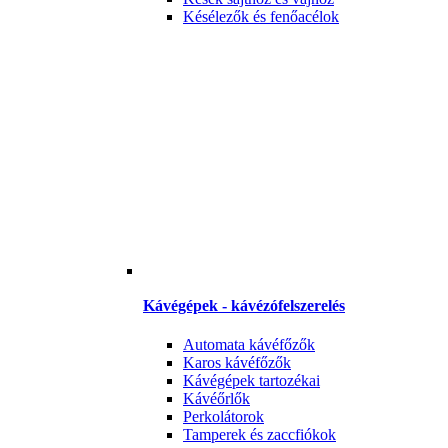
Késélezők és fenőacélok
Kávégépek - kávézófelszerelés
Automata kávéfőzők
Karos kávéfőzők
Kávégépek tartozékai
Kávéőrlők
Perkolátorok
Tamperek és zaccfiókok