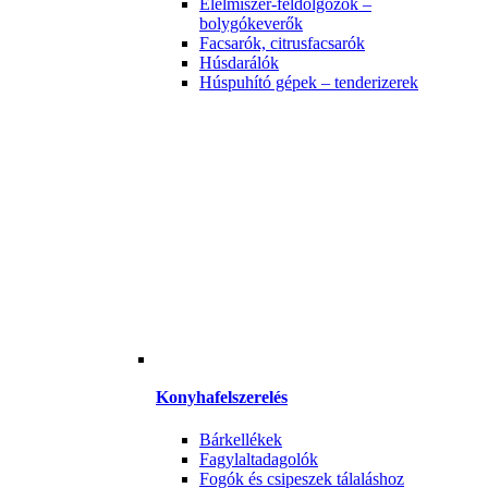
Élelmiszer-feldolgozók –
bolygókeverők
Facsarók, citrusfacsarók
Húsdarálók
Húspuhító gépek – tenderizerek
Konyhafelszerelés
Bárkellékek
Fagylaltadagolók
Fogók és csipeszek tálaláshoz