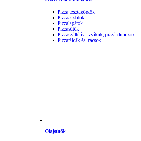
Pizza tésztagörgők
Pizzaasztalok
Pizzalapátok
Pizzasütők
Pizzaszállítás – zsákok, pizzásdobozok
Pizzatálcák és -rácsok
Olajsütők