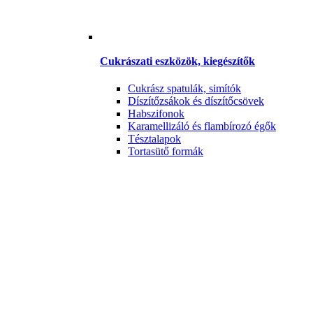
Cukrászati eszközök, kiegészítők
Cukrász spatulák, simítók
Díszítőzsákok és díszítőcsövek
Habszifonok
Karamellizáló és flambírozó égők
Tésztalapok
Tortasütő formák