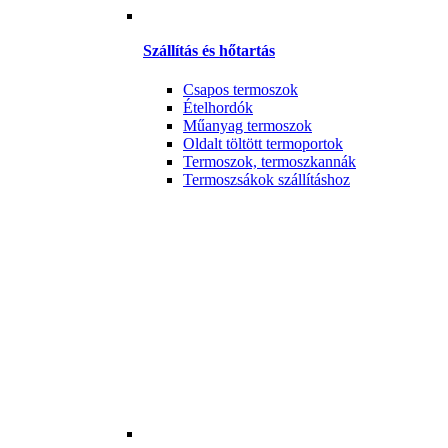
Szállítás és hőtartás
Csapos termoszok
Ételhordók
Műanyag termoszok
Oldalt töltött termoportok
Termoszok, termoszkannák
Termoszsákok szállításhoz