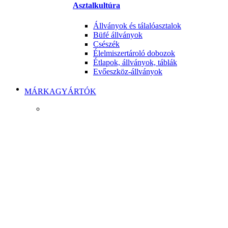
Asztalkultúra
Állványok és tálalóasztalok
Büfé állványok
Csészék
Élelmiszertároló dobozok
Étlapok, állványok, táblák
Evőeszköz-állványok
MÁRKAGYÁRTÓK