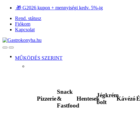
Ugrás
Ugrás
🎁 G2026 kupon + mennyiségi kedv. 5%-ig
a
a
Rend. státusz
navigációhoz
tartalomra
Fiókom
Kapcsolat
Open
Close
MŰKÖDÉS SZERINT
Snack
Jégkrém
Pizzerie
&
Hentesek
Kávézó
É
bolt
Fastfood