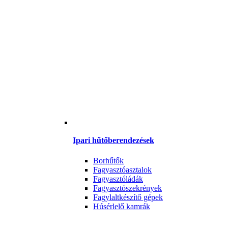
Ipari hűtőberendezések
Borhűtők
Fagyasztóasztalok
Fagyasztóládák
Fagyasztószekrények
Fagylaltkészítő gépek
Húsérlelő kamrák