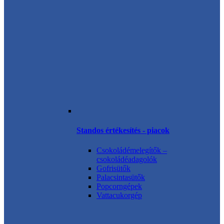
Standos értékesítés - piacok
Csokoládémelegítők –
csokoládéadagolók
Gofrisütők
Palacsintasütők
Popcorngépek
Vattacukorgép