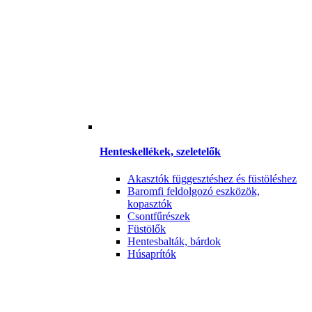
Henteskellékek, szeletelők
Akasztók függesztéshez és füstöléshez
Baromfi feldolgozó eszközök,
kopasztók
Csontfűrészek
Füstölők
Hentesbalták, bárdok
Húsaprítók