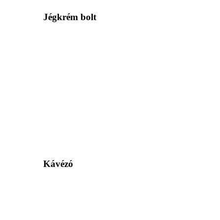
Jégkrém bolt
Kávézó