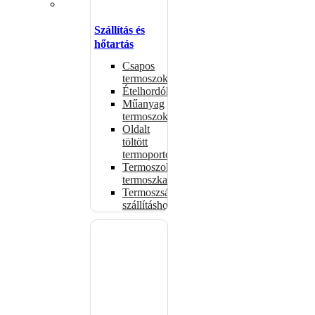
Szállítás és
hőtartás
Csapos
termoszok
Ételhordók
Műanyag
termoszok
Oldalt
töltött
termoportok
Termoszok,
termoszkannák
Termoszsákok
szállításhoz