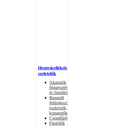
Henteskellékek,
szeletelők
Akasztók
függesztéshez
és füstöléshez
Baromfi
feldolgozó
eszközök,
kopasztók
Csontfűrészek
Füstölők