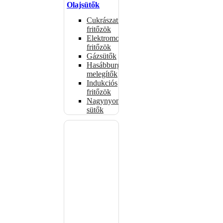
Olajsütők
Cukrászati
fritőzök
Elektromos
fritőzök
Gázsütők
Hasábburgonya
melegítők
Indukciós
fritőzök
Nagynyomású
sütők