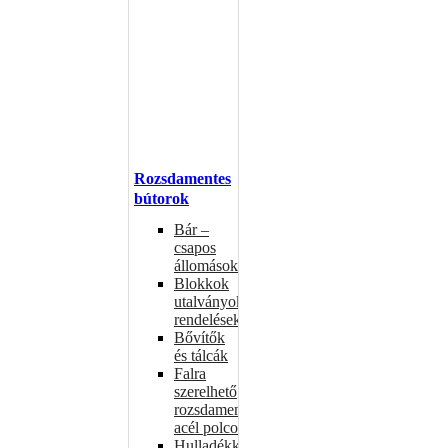
Rozsdamentes
bútorok
Bár –
csapos
állomások
Blokkok
utalványokhoz,
rendelésekhez
Bővítők
és tálcák
Falra
szerelhető
rozsdamentes
acél polcok
Hulladékkosarak