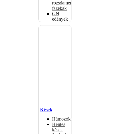
rozsdamentes
fazekak
GN
edények
Kések
Hámozókések
Hentes
kések