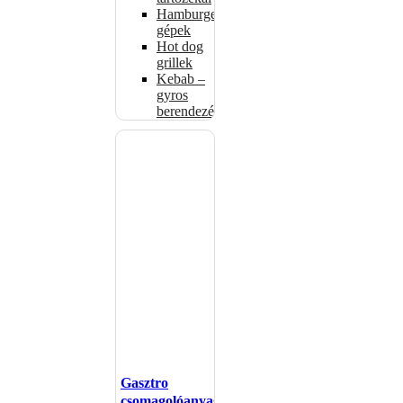
Hamburgerformázó
gépek
Hot dog
grillek
Kebab –
gyros
berendezés
Gasztro
csomagolóanyagok