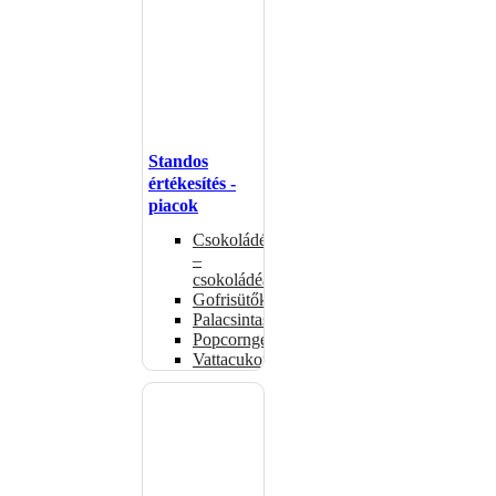
Standos
értékesítés -
piacok
Csokoládémelegítők
–
csokoládéadagolók
Gofrisütők
Palacsintasütők
Popcorngépek
Vattacukorgép