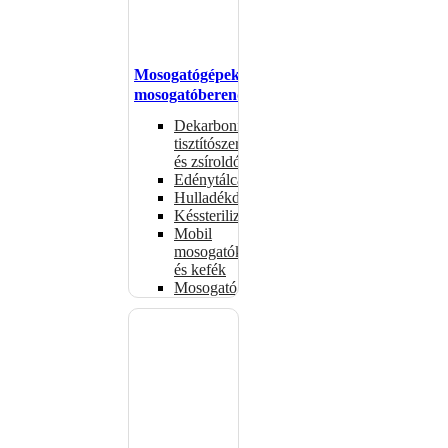
Mosogatógépek,
mosogatóberendezések
Dekarbonizáló
tisztítószerek
és zsíroldók
Edénytálcák
Hulladékdarálók
Késsterilizátorok
Mobil
mosogatók
és kefék
Mosogatógépkosarak