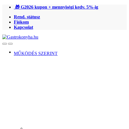
Ugrás
Ugrás
🎁 G2026 kupon + mennyiségi kedv. 5%-ig
a
a
Rend. státusz
navigációhoz
tartalomra
Fiókom
Kapcsolat
Open
Close
MŰKÖDÉS SZERINT