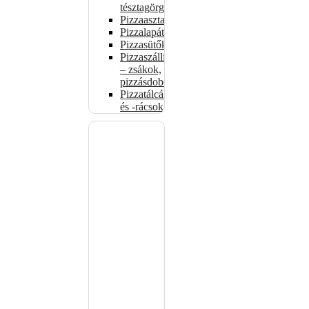
tésztagörgők
Pizzaasztalok
Pizzalapátok
Pizzasütők
Pizzaszállítás
– zsákok,
pizzásdobozok
Pizzatálcák
és -rácsok