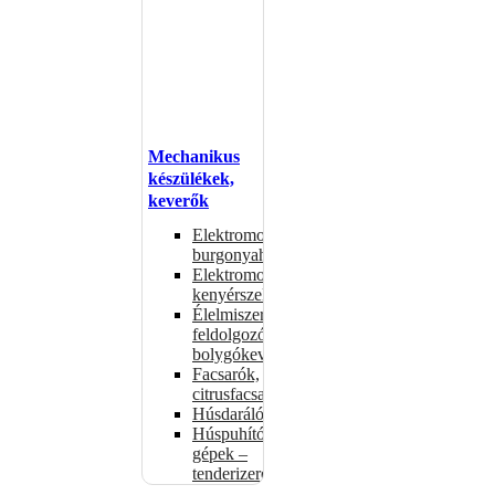
Mechanikus
készülékek,
keverők
Elektromos
burgonyahámozók
Elektromos
kenyérszeletelők
Élelmiszer-
feldolgozók –
bolygókeverők
Facsarók,
citrusfacsarók
Húsdarálók
Húspuhító
gépek –
tenderizerek