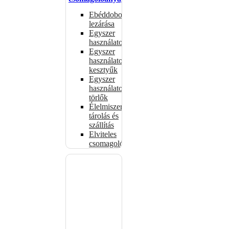
Ebéddobozok
lezárása
Egyszer
használatos
Egyszer
használatos
kesztyűk
Egyszer
használatos
törlők
Élelmiszer-
tárolás és
szállítás
Elviteles
csomagolóanyagok