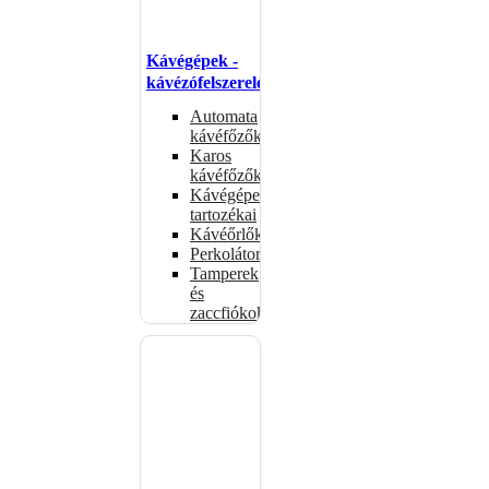
Kávégépek -
kávézófelszerelés
Automata
kávéfőzők
Karos
kávéfőzők
Kávégépek
tartozékai
Kávéőrlők
Perkolátorok
Tamperek
és
zaccfiókok