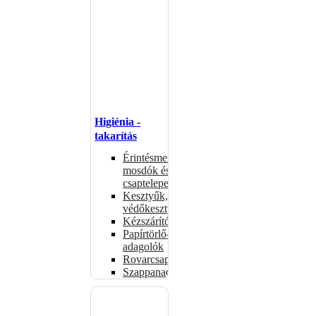
Higiénia -
takarítás
Érintésmentes
mosdók és
csaptelepek
Kesztyűk,
védőkesztyűk
Kézszárítók
Papírtörlő-
adagolók
Rovarcsapdák
Szappanadagolók