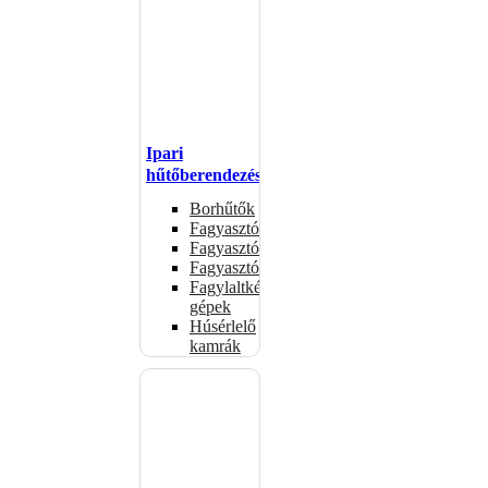
Ipari
hűtőberendezések
Borhűtők
Fagyasztóasztalok
Fagyasztóládák
Fagyasztószekrények
Fagylaltkészítő
gépek
Húsérlelő
kamrák