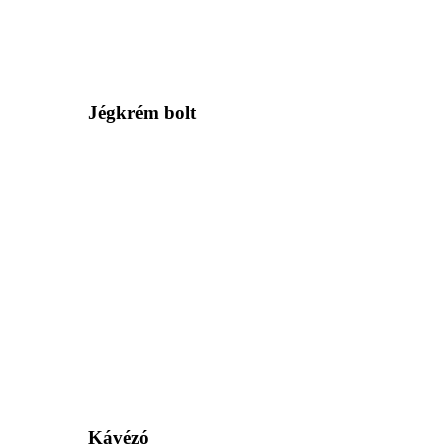
Jégkrém bolt
Kávézó