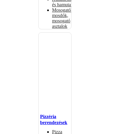
és hamutartók
Mosogatók,
mosdók,
mosogató
asztalok
Pizzéria
berendezések
Pizza