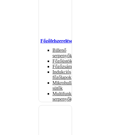
Főzőfelszerelések
Billenő
serpenyők
Főzőüstök
Főzőzsámolyok
Indukciós
főzőlapok
Mikrohullámú
sütők
Multifunkciós
serpenyők