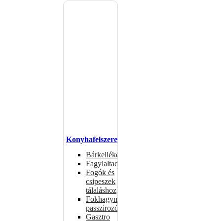
Konyhafelszerelés
Bárkellékek
Fagylaltadagolók
Fogók és
csipeszek
tálaláshoz
Fokhagymaprések,
passzírozók
Gasztro