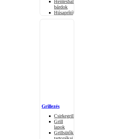
Hentesbalták,
bárdok
Húsaprítók
Grillezés
Csirkegrillek
Grill
lapok
Grillsütők
tartozékai