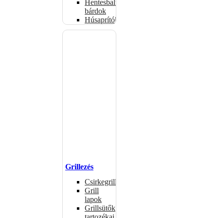
Hentesbalták,
bárdok
Húsaprítók
Grillezés
Csirkegrillek
Grill
lapok
Grillsütők
tartozékai