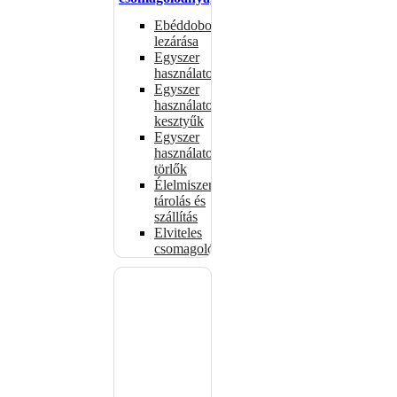
Ebéddobozok
lezárása
Egyszer
használatos
Egyszer
használatos
kesztyűk
Egyszer
használatos
törlők
Élelmiszer-
tárolás és
szállítás
Elviteles
csomagolóanyagok