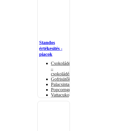
Standos
értékesítés -
piacok
Csokoládémelegítők
–
csokoládéadagolók
Gofrisütők
Palacsintasütők
Popcorngépek
Vattacukorgép