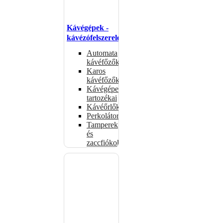
Kávégépek -
kávézófelszerelés
Automata
kávéfőzők
Karos
kávéfőzők
Kávégépek
tartozékai
Kávéőrlők
Perkolátorok
Tamperek
és
zaccfiókok