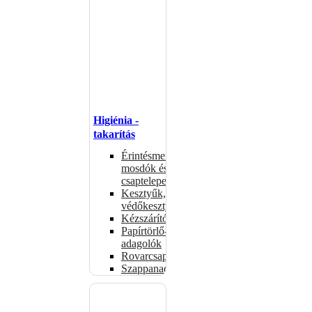
Higiénia -
takarítás
Érintésmentes
mosdók és
csaptelepek
Kesztyűk,
védőkesztyűk
Kézszárítók
Papírtörlő-
adagolók
Rovarcsapdák
Szappanadagolók