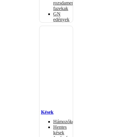
rozsdamentes
fazekak
GN
edények
Kések
Hámozókések
Hentes
kések