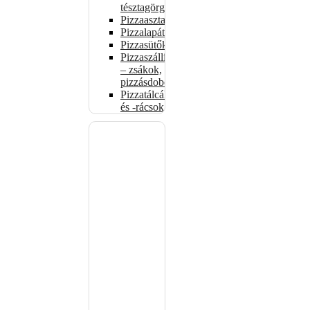
tésztagörgők
Pizzaasztalok
Pizzalapátok
Pizzasütők
Pizzaszállítás
– zsákok,
pizzásdobozok
Pizzatálcák
és -rácsok