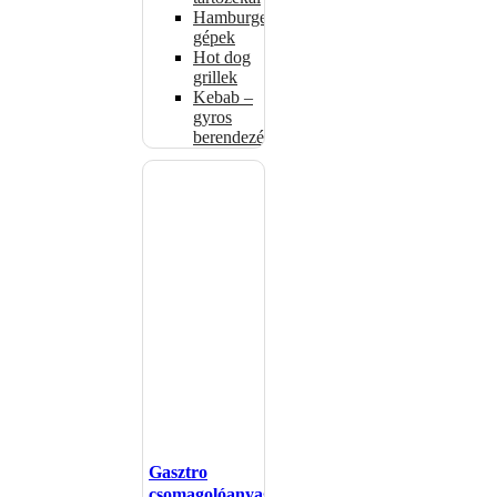
Hamburgerformázó
gépek
Hot dog
grillek
Kebab –
gyros
berendezés
Gasztro
csomagolóanyagok