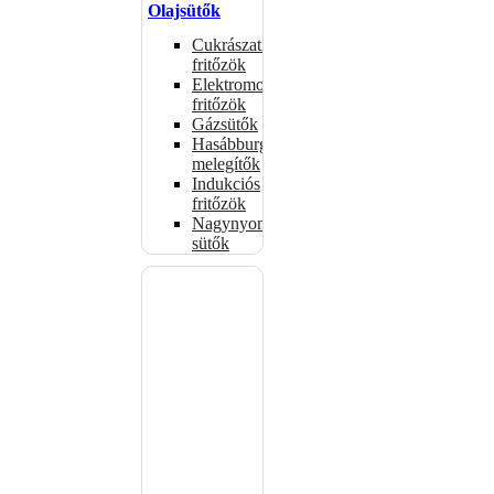
Olajsütők
Cukrászati
fritőzök
Elektromos
fritőzök
Gázsütők
Hasábburgonya
melegítők
Indukciós
fritőzök
Nagynyomású
sütők