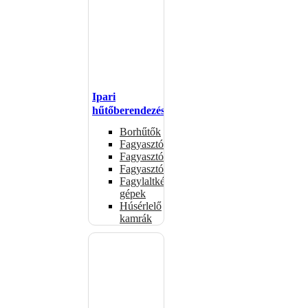
Ipari
hűtőberendezések
Borhűtők
Fagyasztóasztalok
Fagyasztóládák
Fagyasztószekrények
Fagylaltkészítő
gépek
Húsérlelő
kamrák