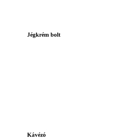
Jégkrém bolt
Kávézó