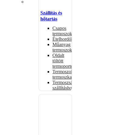
Szállítás és
hőtartás
Csapos
termoszok
Ételhordók
Műanyag
termoszok
Oldalt
töltött
termoportok
Termoszok,
termoszkannák
Termoszsákok
szállításhoz