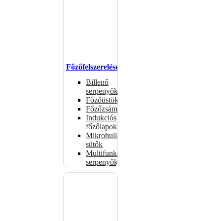
Főzőfelszerelések
Billenő
serpenyők
Főzőüstök
Főzőzsámolyok
Indukciós
főzőlapok
Mikrohullámú
sütők
Multifunkciós
serpenyők