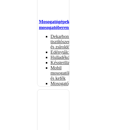
Mosogatógépek,
mosogatóberendezések
Dekarbonizáló
tisztítószerek
és zsíroldók
Edénytálcák
Hulladékdarálók
Késsterilizátorok
Mobil
mosogatók
és kefék
Mosogatógépkosarak