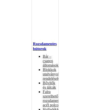
Rozsdamentes
bútorok
Bár –
csapos
állomások
Blokkok
utalványokhoz,
rendelésekhez
Bővítők
és tálcák
Falra
szerelhető
rozsdamentes
acél polcok
Hulladékkosarak