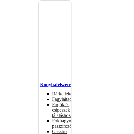
Konyhafelszerelés
Bárkellékek
Fagylaltadagolók
Fogók és
csipeszek
tálaláshoz
Fokhagymaprések,
passzírozók
Gasztro