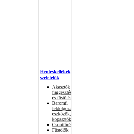
Henteskellékek,
szeletelők
Akasztók
függesztéshez
és füstöléshez
Baromfi
feldolgozó
eszközök,
kopasztók
Csontfűrészek
Füstölők