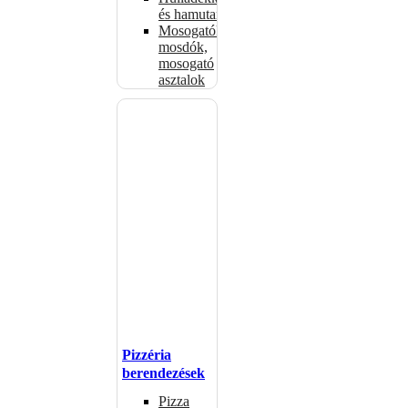
és hamutartók
Mosogatók,
mosdók,
mosogató
asztalok
Pizzéria
berendezések
Pizza