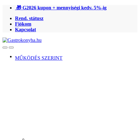
Ugrás
Ugrás
🎁 G2026 kupon + mennyiségi kedv. 5%-ig
a
a
Rend. státusz
navigációhoz
tartalomra
Fiókom
Kapcsolat
Open
Close
MŰKÖDÉS SZERINT