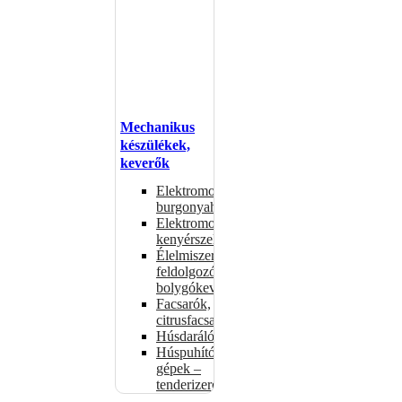
Mechanikus
készülékek,
keverők
Elektromos
burgonyahámozók
Elektromos
kenyérszeletelők
Élelmiszer-
feldolgozók –
bolygókeverők
Facsarók,
citrusfacsarók
Húsdarálók
Húspuhító
gépek –
tenderizerek