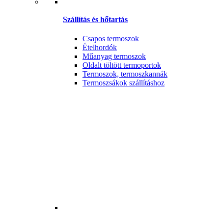
Szállítás és hőtartás
Csapos termoszok
Ételhordók
Műanyag termoszok
Oldalt töltött termoportok
Termoszok, termoszkannák
Termoszsákok szállításhoz