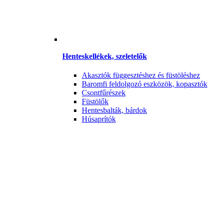
Henteskellékek, szeletelők
Akasztók függesztéshez és füstöléshez
Baromfi feldolgozó eszközök, kopasztók
Csontfűrészek
Füstölők
Hentesbalták, bárdok
Húsaprítók