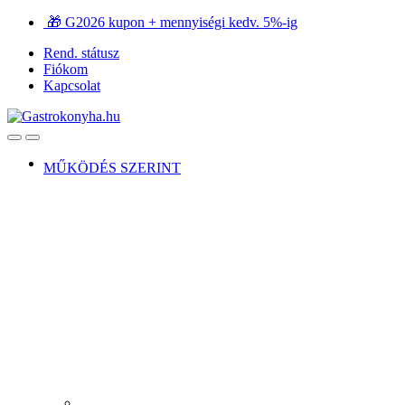
Ugrás
Ugrás
🎁 G2026 kupon + mennyiségi kedv. 5%-ig
a
a
Rend. státusz
navigációhoz
tartalomra
Fiókom
Kapcsolat
Open
Close
MŰKÖDÉS SZERINT