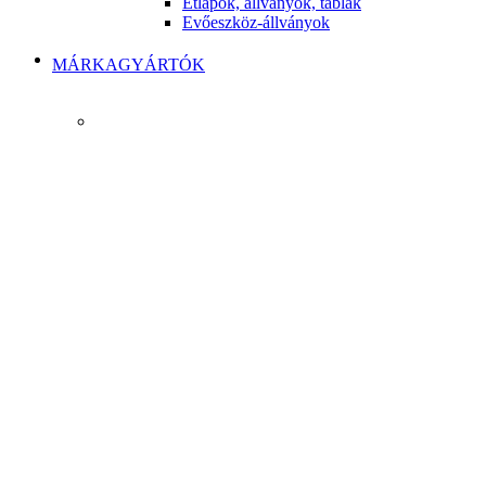
Étlapok, állványok, táblák
Evőeszköz-állványok
MÁRKAGYÁRTÓK