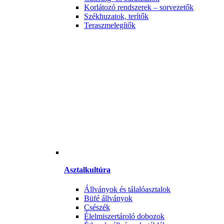
Korlátozó rendszerek – sorvezetők
Székhuzatok, terítők
Teraszmelegítők
Asztalkultúra
Állványok és tálalóasztalok
Büfé állványok
Csészék
Élelmiszertároló dobozok