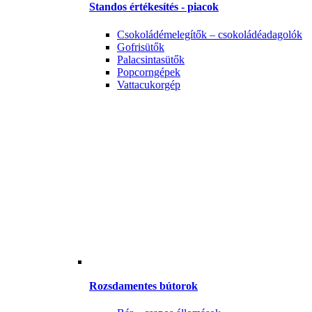
Standos értékesítés - piacok
Csokoládémelegítők – csokoládéadagolók
Gofrisütők
Palacsintasütők
Popcorngépek
Vattacukorgép
Rozsdamentes bútorok