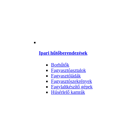
Ipari hűtőberendezések
Borhűtők
Fagyasztóasztalok
Fagyasztóládák
Fagyasztószekrények
Fagylaltkészítő gépek
Húsérlelő kamrák