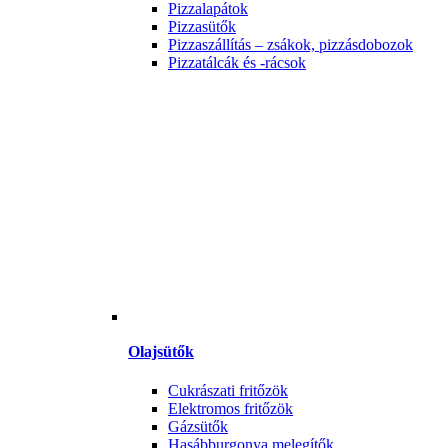
Pizzalapátok
Pizzasütők
Pizzaszállítás – zsákok, pizzásdobozok
Pizzatálcák és -rácsok
Olajsütők
Cukrászati fritőzök
Elektromos fritőzök
Gázsütők
Hasábburgonya melegítők