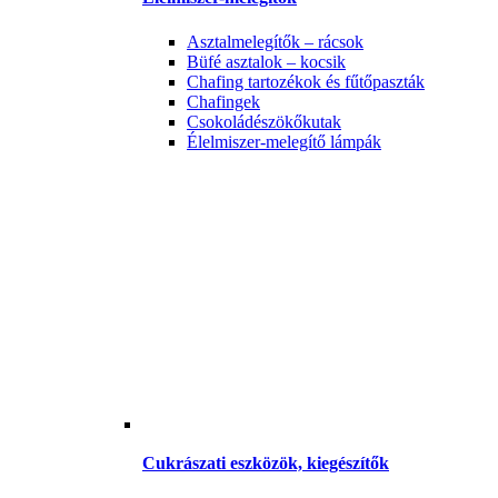
Asztalmelegítők – rácsok
Büfé asztalok – kocsik
Chafing tartozékok és fűtőpaszták
Chafingek
Csokoládészökőkutak
Élelmiszer-melegítő lámpák
Cukrászati eszközök, kiegészítők