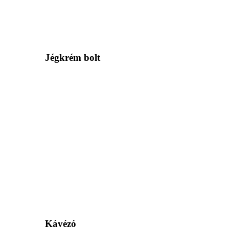
Jégkrém bolt
Kávézó