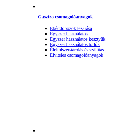
Gasztro csomagolóanyagok
Ebéddobozok lezárása
Egyszer használatos
Egyszer használatos kesztyűk
Egyszer használatos törlők
Élelmiszer-tárolás és szállítás
Elviteles csomagolóanyagok