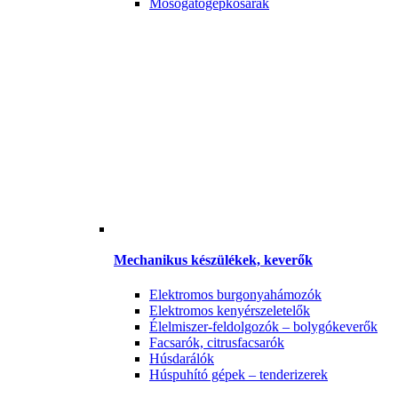
Mosogatógépkosarak
Mechanikus készülékek, keverők
Elektromos burgonyahámozók
Elektromos kenyérszeletelők
Élelmiszer-feldolgozók – bolygókeverők
Facsarók, citrusfacsarók
Húsdarálók
Húspuhító gépek – tenderizerek