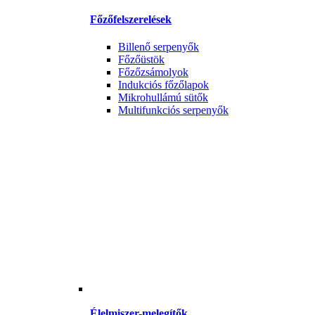
Főzőfelszerelések
Billenő serpenyők
Főzőüstök
Főzőzsámolyok
Indukciós főzőlapok
Mikrohullámú sütők
Multifunkciós serpenyők
Élelmiszer-melegítők