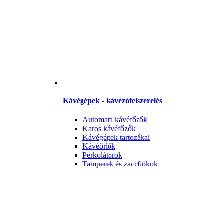
Kávégépek - kávézófelszerelés
Automata kávéfőzők
Karos kávéfőzők
Kávégépek tartozékai
Kávéőrlők
Perkolátorok
Tamperek és zaccfiókok