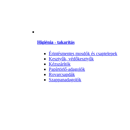
Higiénia - takarítás
Érintésmentes mosdók és csaptelepek
Kesztyűk, védőkesztyűk
Kézszárítók
Papírtörlő-adagolók
Rovarcsapdák
Szappanadagolók