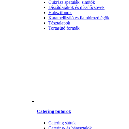
Cukrász spatulák, simítók
Díszítőzsákok és díszítőcsövek
Habszifonok
Karamellizáló és flambírozó égők
Tésztalapok
Tortasütő formák
Catering bútorok
Catering sátrak
Catering- és bárasztalok