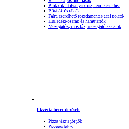
Bár – csapos állomások
Blokkok utalványokhoz, rendelésekhez
Bővítők és tálcák
Falra szerelhető rozsdamentes acél polcok
Hulladékkosarak és hamutartók
Mosogatók, mosdók, mosogató asztalok
Pizzéria berendezések
Pizza tésztagörgők
Pizzaasztalok