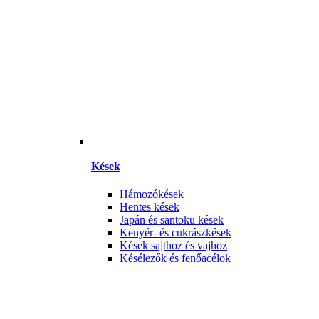
Kések
Hámozókések
Hentes kések
Japán és santoku kések
Kenyér- és cukrászkések
Kések sajthoz és vajhoz
Késélezők és fenőacélok