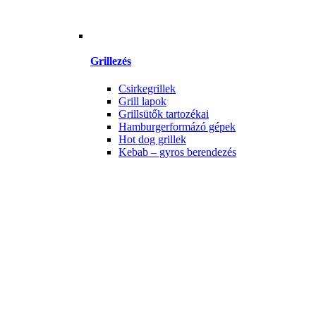
Grillezés
Csirkegrillek
Grill lapok
Grillsütők tartozékai
Hamburgerformázó gépek
Hot dog grillek
Kebab – gyros berendezés