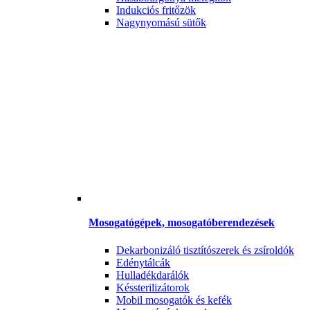
Indukciós fritőzök
Nagynyomású sütők
Mosogatógépek, mosogatóberendezések
Dekarbonizáló tisztítószerek és zsíroldók
Edénytálcák
Hulladékdarálók
Késsterilizátorok
Mobil mosogatók és kefék