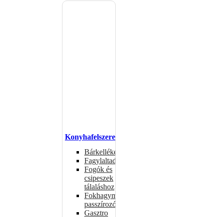
Konyhafelszerelés
Bárkellékek
Fagylaltadagolók
Fogók és
csipeszek
tálaláshoz
Fokhagymaprések,
passzírozók
Gasztro