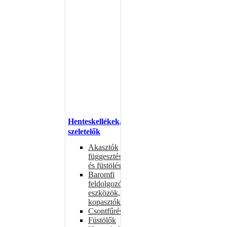
Henteskellékek,
szeletelők
Akasztók
függesztéshez
és füstöléshez
Baromfi
feldolgozó
eszközök,
kopasztók
Csontfűrészek
Füstölők