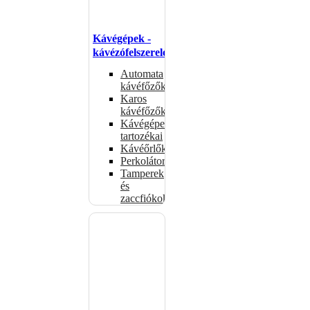
Kávégépek -
kávézófelszerelés
Automata
kávéfőzők
Karos
kávéfőzők
Kávégépek
tartozékai
Kávéőrlők
Perkolátorok
Tamperek
és
zaccfiókok