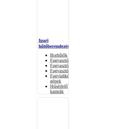
Ipari
hűtőberendezések
Borhűtők
Fagyasztóasztalok
Fagyasztóládák
Fagyasztószekrények
Fagylaltkészítő
gépek
Húsérlelő
kamrák