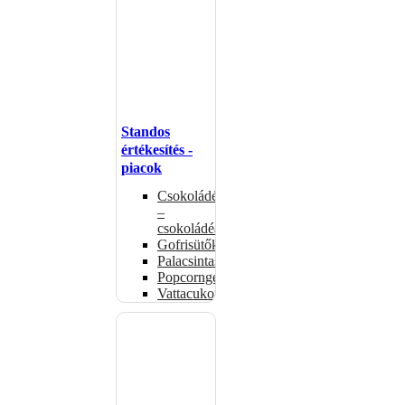
Standos
értékesítés -
piacok
Csokoládémelegítők
–
csokoládéadagolók
Gofrisütők
Palacsintasütők
Popcorngépek
Vattacukorgép