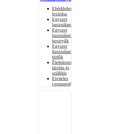
Ebéddobozok
lezárása
Egyszer
használatos
Egyszer
használatos
kesztyűk
Egyszer
használatos
törlők
Élelmiszer-
tárolás és
szállítás
Elviteles
csomagolóanyagok