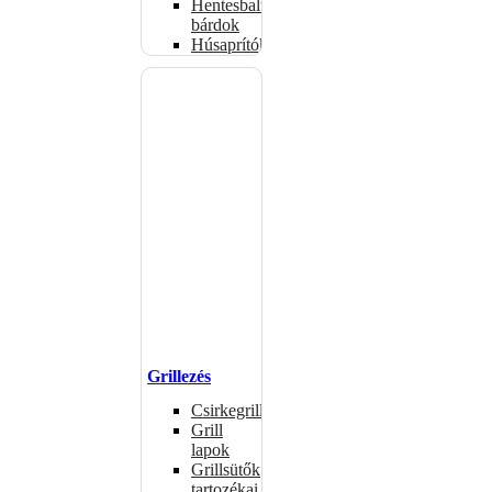
Hentesbalták,
bárdok
Húsaprítók
Grillezés
Csirkegrillek
Grill
lapok
Grillsütők
tartozékai