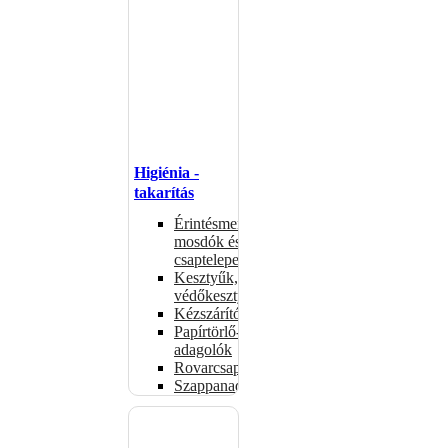
Higiénia -
takarítás
Érintésmentes
mosdók és
csaptelepek
Kesztyűk,
védőkesztyűk
Kézszárítók
Papírtörlő-
adagolók
Rovarcsapdák
Szappanadagolók