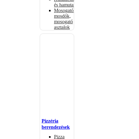
és hamutartók
Mosogatók,
mosdók,
mosogató
asztalok
Pizzéria
berendezések
Pizza