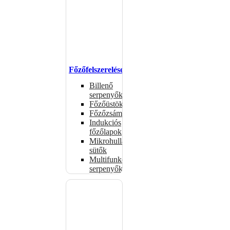
Főzőfelszerelések
Billenő
serpenyők
Főzőüstök
Főzőzsámolyok
Indukciós
főzőlapok
Mikrohullámú
sütők
Multifunkciós
serpenyők