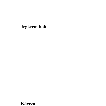
Jégkrém bolt
Kávézó