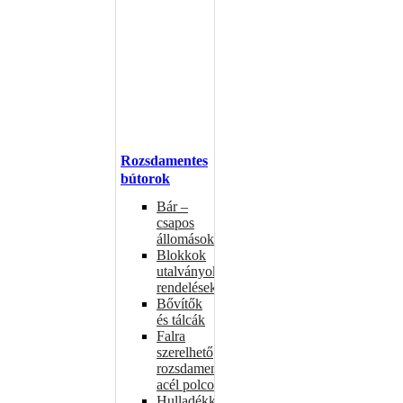
Rozsdamentes
bútorok
Bár –
csapos
állomások
Blokkok
utalványokhoz,
rendelésekhez
Bővítők
és tálcák
Falra
szerelhető
rozsdamentes
acél polcok
Hulladékkosarak