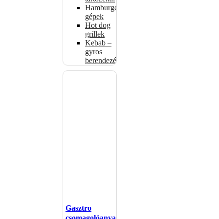
Hamburgerformázó
gépek
Hot dog
grillek
Kebab –
gyros
berendezés
Gasztro
csomagolóanyagok