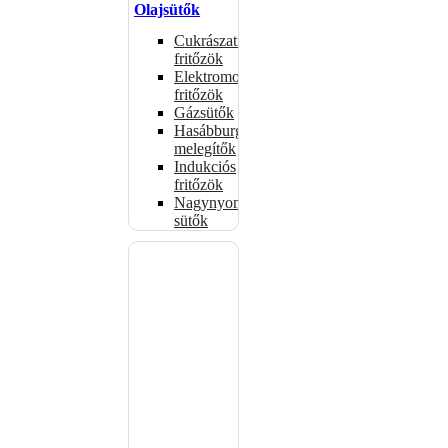
Olajsütők
Cukrászati
fritőzök
Elektromos
fritőzök
Gázsütők
Hasábburgonya
melegítők
Indukciós
fritőzök
Nagynyomású
sütők