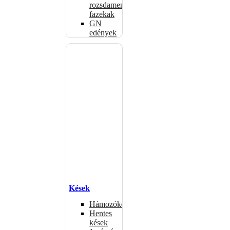
rozsdamentes
fazekak
GN
edények
Kések
Hámozókések
Hentes
kések