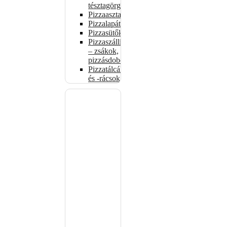
tésztagörgők
Pizzaasztalok
Pizzalapátok
Pizzasütők
Pizzaszállítás
– zsákok,
pizzásdobozok
Pizzatálcák
és -rácsok