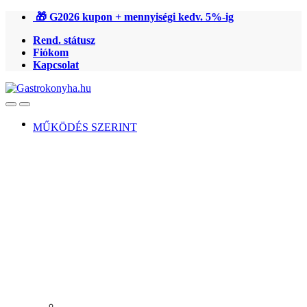
Ugrás
Ugrás
🎁 G2026 kupon + mennyiségi kedv. 5%-ig
a
a
Rend. státusz
navigációhoz
tartalomra
Fiókom
Kapcsolat
Open
Close
MŰKÖDÉS SZERINT