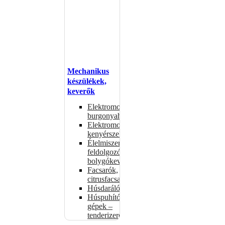
Mechanikus
készülékek,
keverők
Elektromos
burgonyahámozók
Elektromos
kenyérszeletelők
Élelmiszer-
feldolgozók –
bolygókeverők
Facsarók,
citrusfacsarók
Húsdarálók
Húspuhító
gépek –
tenderizerek