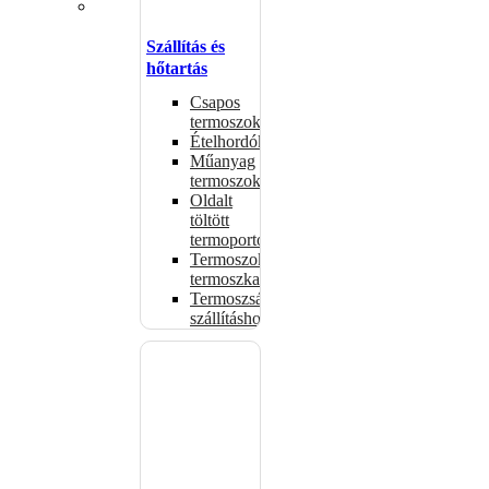
Szállítás és
hőtartás
Csapos
termoszok
Ételhordók
Műanyag
termoszok
Oldalt
töltött
termoportok
Termoszok,
termoszkannák
Termoszsákok
szállításhoz