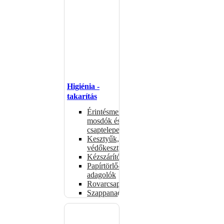
Higiénia -
takarítás
Érintésmentes
mosdók és
csaptelepek
Kesztyűk,
védőkesztyűk
Kézszárítók
Papírtörlő-
adagolók
Rovarcsapdák
Szappanadagolók