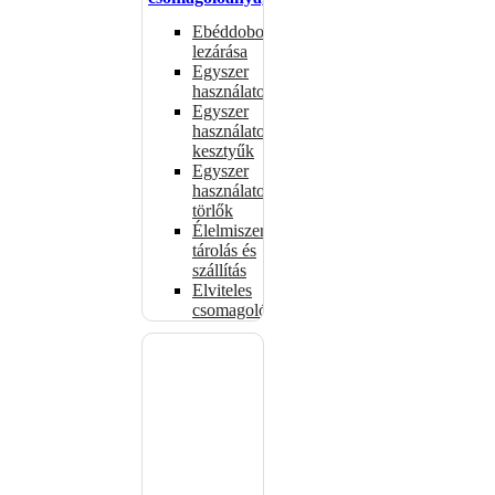
Ebéddobozok
lezárása
Egyszer
használatos
Egyszer
használatos
kesztyűk
Egyszer
használatos
törlők
Élelmiszer-
tárolás és
szállítás
Elviteles
csomagolóanyagok