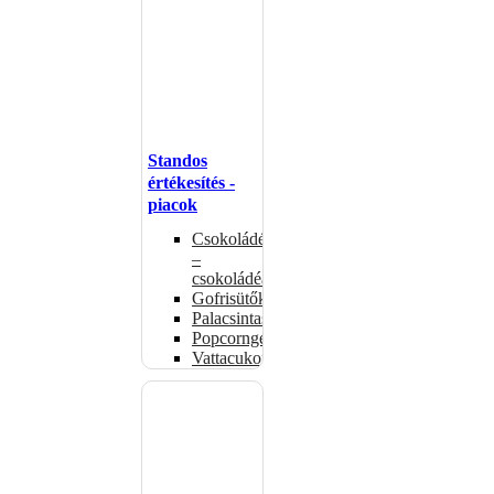
Standos
értékesítés -
piacok
Csokoládémelegítők
–
csokoládéadagolók
Gofrisütők
Palacsintasütők
Popcorngépek
Vattacukorgép