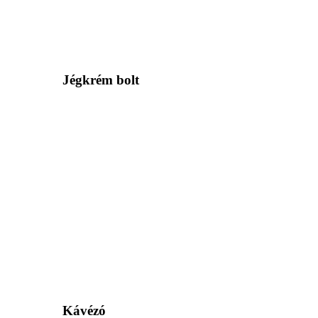
Jégkrém bolt
Kávézó