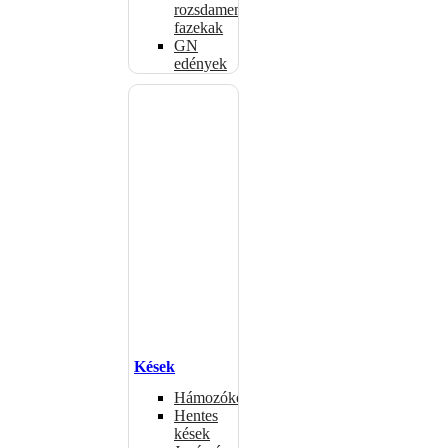
rozsdamentes
fazekak
GN
edények
Kések
Hámozókések
Hentes
kések