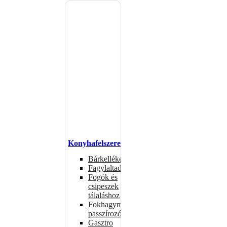
Konyhafelszerelés
Bárkellékek
Fagylaltadagolók
Fogók és
csipeszek
tálaláshoz
Fokhagymaprések,
passzírozók
Gasztro