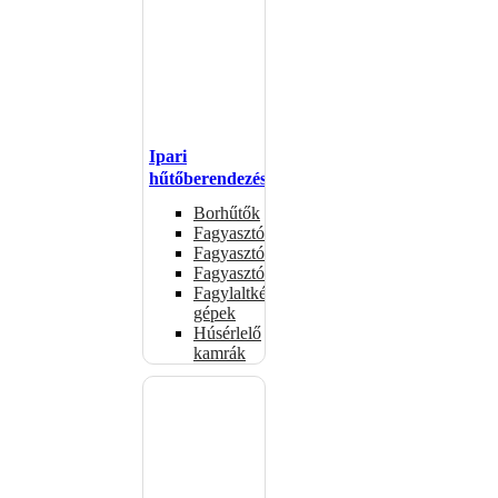
Ipari
hűtőberendezések
Borhűtők
Fagyasztóasztalok
Fagyasztóládák
Fagyasztószekrények
Fagylaltkészítő
gépek
Húsérlelő
kamrák