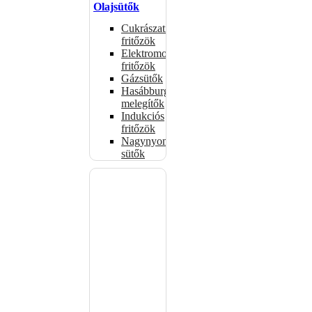
Olajsütők
Cukrászati
fritőzök
Elektromos
fritőzök
Gázsütők
Hasábburgonya
melegítők
Indukciós
fritőzök
Nagynyomású
sütők