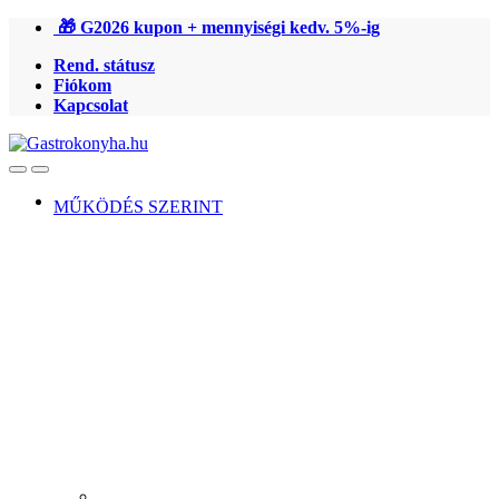
Ugrás
Ugrás
🎁 G2026 kupon + mennyiségi kedv. 5%-ig
a
a
Rend. státusz
navigációhoz
tartalomra
Fiókom
Kapcsolat
Open
Close
MŰKÖDÉS SZERINT