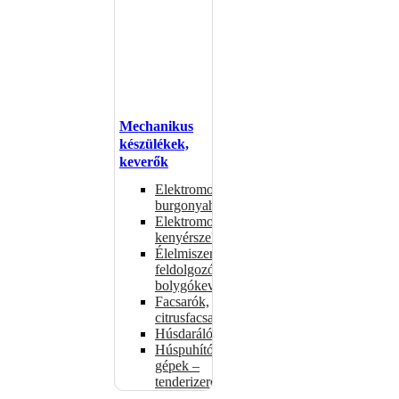
Mechanikus
készülékek,
keverők
Elektromos
burgonyahámozók
Elektromos
kenyérszeletelők
Élelmiszer-
feldolgozók –
bolygókeverők
Facsarók,
citrusfacsarók
Húsdarálók
Húspuhító
gépek –
tenderizerek