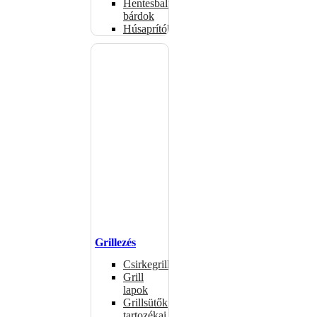
Hentesbalták,
bárdok
Húsaprítók
Grillezés
Csirkegrillek
Grill
lapok
Grillsütők
tartozékai