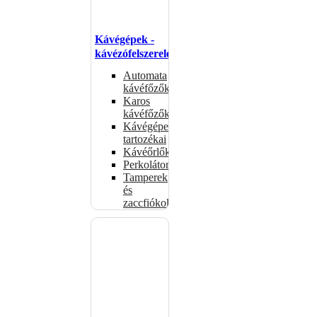
Kávégépek -
kávézófelszerelés
Automata
kávéfőzők
Karos
kávéfőzők
Kávégépek
tartozékai
Kávéőrlők
Perkolátorok
Tamperek
és
zaccfiókok