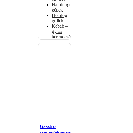
Hamburgerformázó
gépek
Hot dog
grillek
Kebab –
gyros
berendezés
Gasztro
csomagolóanyagok