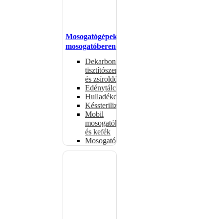
Mosogatógépek,
mosogatóberendezések
Dekarbonizáló
tisztítószerek
és zsíroldók
Edénytálcák
Hulladékdarálók
Késsterilizátorok
Mobil
mosogatók
és kefék
Mosogatógépkosarak