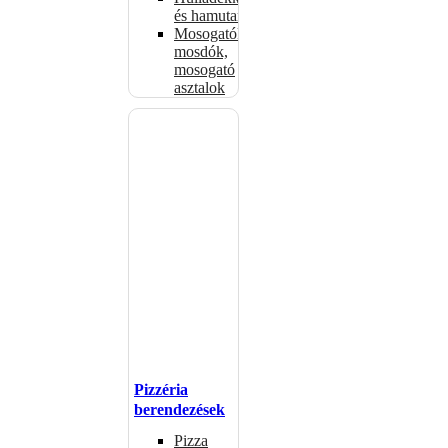
és hamutartók
Mosogatók,
mosdók,
mosogató
asztalok
Pizzéria
berendezések
Pizza