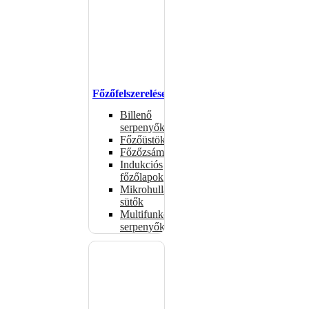
Főzőfelszerelések
Billenő
serpenyők
Főzőüstök
Főzőzsámolyok
Indukciós
főzőlapok
Mikrohullámú
sütők
Multifunkciós
serpenyők