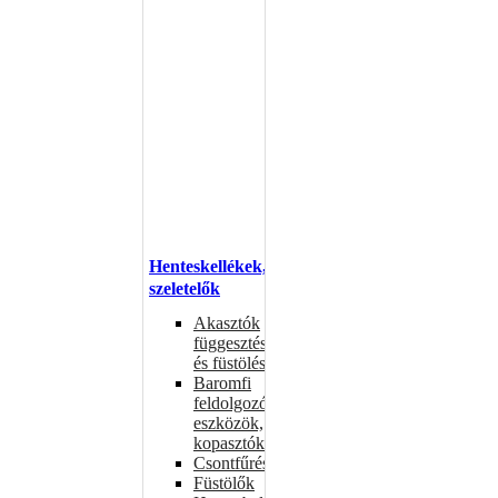
Henteskellékek,
szeletelők
Akasztók
függesztéshez
és füstöléshez
Baromfi
feldolgozó
eszközök,
kopasztók
Csontfűrészek
Füstölők