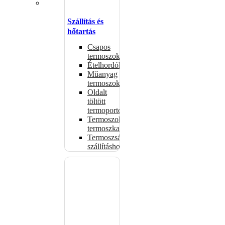
Szállítás és
hőtartás
Csapos
termoszok
Ételhordók
Műanyag
termoszok
Oldalt
töltött
termoportok
Termoszok,
termoszkannák
Termoszsákok
szállításhoz