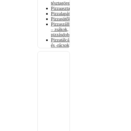
tésztagörgők
Pizzaasztalok
Pizzalapátok
Pizzasütők
Pizzaszállítás
– zsákok,
pizzásdobozok
Pizzatálcák
és -rácsok