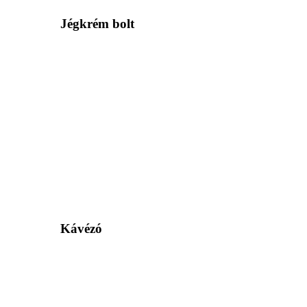
Jégkrém bolt
Kávézó