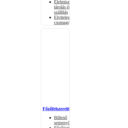
Élelmiszer-
tárolás és
szállítás
Elviteles
csomagolóanyagok
Főzőfelszerelések
Billenő
serpenyők
Főzőüstök