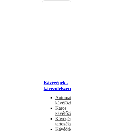
Kávégépek -
kávézófelszerelés
Automata
kávéfőzők
Karos
kávéfőzők
Kávégépek
tartozékai
Kávéőrlők