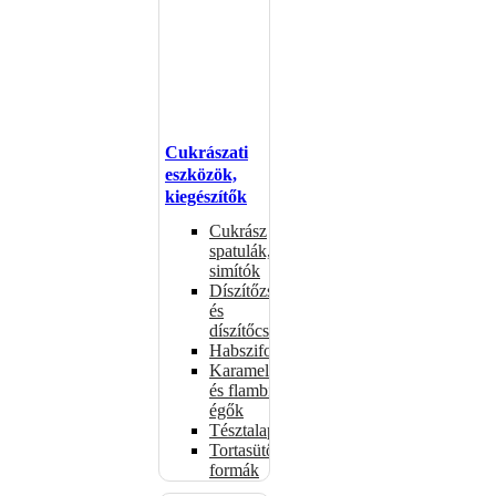
Cukrászati
eszközök,
kiegészítők
Cukrász
spatulák,
simítók
Díszítőzsákok
és
díszítőcsövek
Habszifonok
Karamellizáló
és flambírozó
égők
Tésztalapok
Tortasütő
formák