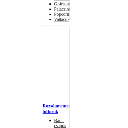
Gofrisütők
Palacsintasütők
Popcorngépek
Vattacukorgép
Rozsdamentes
bútorok
Bár –
csapos