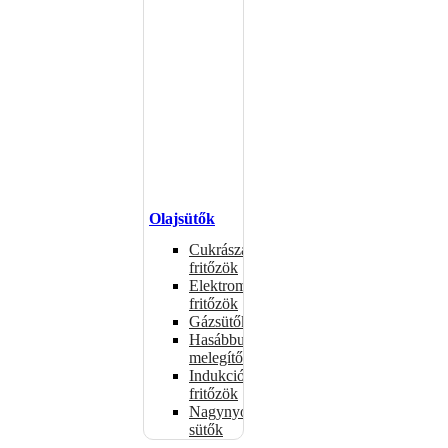
Olajsütők
Cukrászati
fritőzök
Elektromos
fritőzök
Gázsütők
Hasábburgonya
melegítők
Indukciós
fritőzök
Nagynyomású
sütők