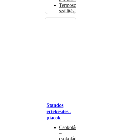
Termoszsákok
szállításhoz
Standos
értékesítés -
piacok
Csokoládémelegítők
–
csokoládéadagolók