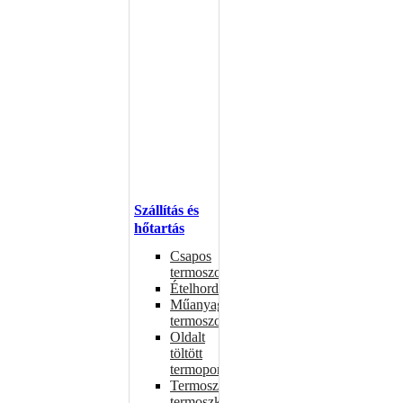
Szállítás és
hőtartás
Csapos
termoszok
Ételhordók
Műanyag
termoszok
Oldalt
töltött
termoportok
Termoszok,
termoszkannák