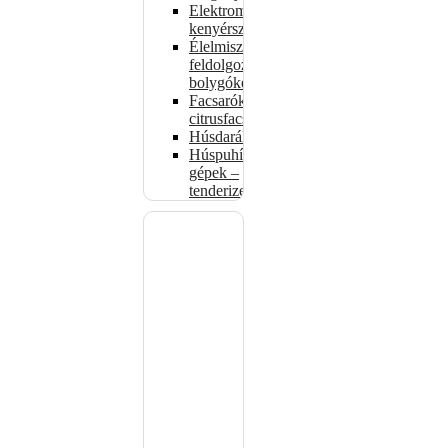
Elektromos
kenyérszeletelők
Élelmiszer-
feldolgozók –
bolygókeverők
Facsarók,
citrusfacsarók
Húsdarálók
Húspuhító
gépek –
tenderizerek