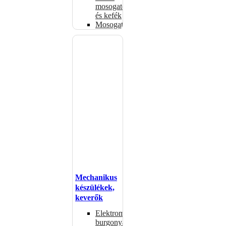
mosogatók
és kefék
Mosogatógépkosarak
Mechanikus
készülékek,
keverők
Elektromos
burgonyahámozók