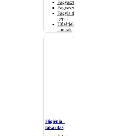
Fagyasztóládák
Fagyasztószekrények
Fagylaltkészítő
gépek
Húsérlelő
kamrák
Higiénia -
takarítás