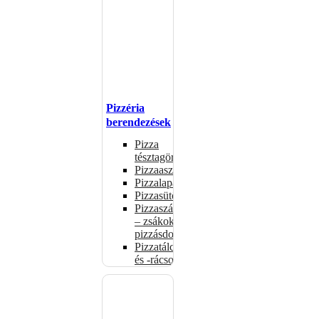
Pizzéria
berendezések
Pizza
tésztagörgők
Pizzaasztalok
Pizzalapátok
Pizzasütők
Pizzaszállítás
– zsákok,
pizzásdobozok
Pizzatálcák
és -rácsok