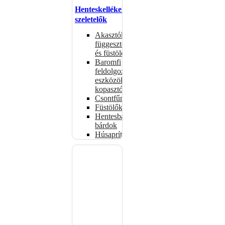
Henteskellékek,
szeletelők
Akasztók
függesztéshez
és füstöléshez
Baromfi
feldolgozó
eszközök,
kopasztók
Csontfűrészek
Füstölők
Hentesbalták,
bárdok
Húsaprítók