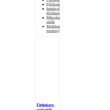
Főzőzsámolyok
Indukciós
főzőlapok
Mikrohullámú
sütők
Multifunkciós
serpenyők
Élelmiszer-
melegítők