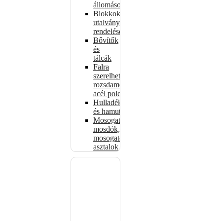
állomások
Blokkok
utalványokhoz,
rendelésekhez
Bővítők
és
tálcák
Falra
szerelhető
rozsdamentes
acél polcok
Hulladékkosarak
és hamutartók
Mosogatók,
mosdók,
mosogató
asztalok