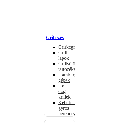
Grillezés
Csirkegrillek
Grill
lapok
Grillsütők
tartozékai
Hamburgerformázó
gépek
Hot
dog
grillek
Kebab –
gyros
berendezés