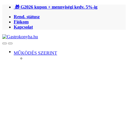
Ugrás
Ugrás
🎁 G2026 kupon + mennyiségi kedv. 5%-ig
a
a
Rend. státusz
navigációhoz
tartalomra
Fiókom
Kapcsolat
Open
Close
MŰKÖDÉS SZERINT