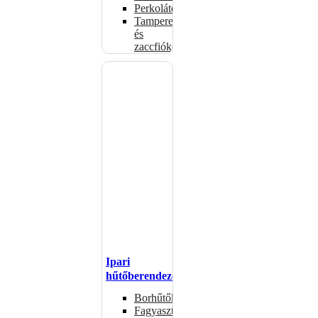
Perkolátorok
Tamperek
és
zaccfiókok
Ipari
hűtőberendezések
Borhűtők
Fagyasztóasztalok