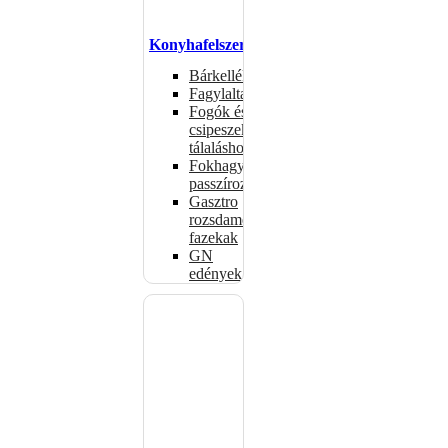
Konyhafelszerelés
Bárkellékek
Fagylaltadagolók
Fogók és
csipeszek
tálaláshoz
Fokhagymaprések,
passzírozók
Gasztro
rozsdamentes
fazekak
GN
edények