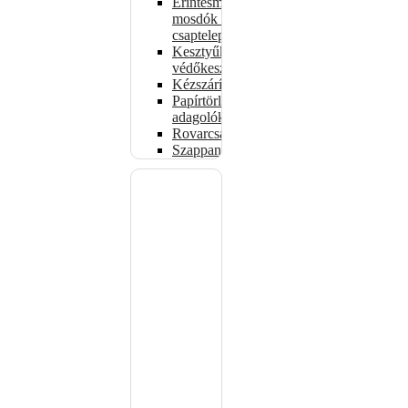
Érintésmentes
mosdók és
csaptelepek
Kesztyűk,
védőkesztyűk
Kézszárítók
Papírtörlő-
adagolók
Rovarcsapdák
Szappanadagolók