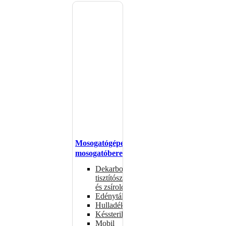
Mosogatógépek,
mosogatóberendezések
Dekarbonizáló
tisztítószerek
és zsíroldók
Edénytálcák
Hulladékdarálók
Késsterilizátorok
Mobil