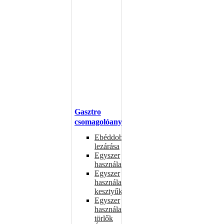
Gasztro
csomagolóanyagok
Ebéddobozok
lezárása
Egyszer
használatos
Egyszer
használatos
kesztyűk
Egyszer
használatos
törlők