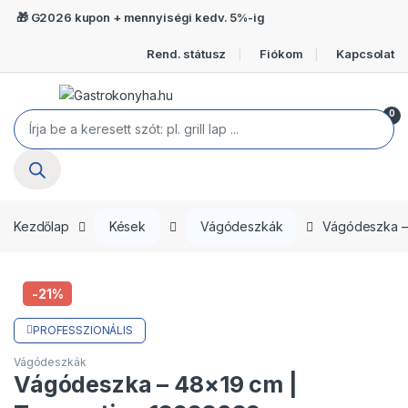
Ugrás a navigációhoz
Ugrás a tartalomra
🎁 G2026 kupon + mennyiségi kedv. 5%-ig
Rend. státusz
Fiókom
Kapcsolat
Open
0
Termékek keresése
Kezdőlap
Kések
Vágódeszkák
Vágódeszka –
-
21%
PROFESSZIONÁLIS
Vágódeszkák
Vágódeszka – 48×19 cm |