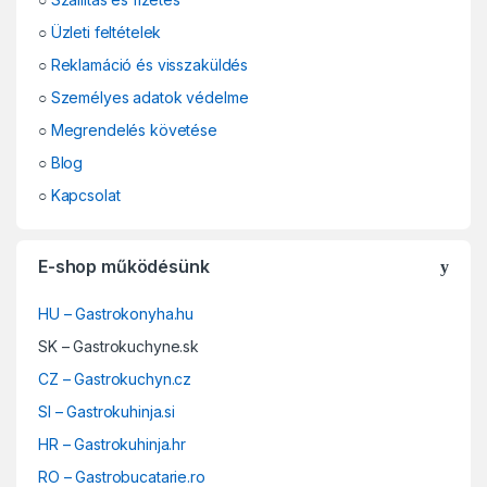
○
Üzleti feltételek
○
Reklamáció és visszaküldés
○
Személyes adatok védelme
○
Megrendelés követése
○
Blog
○
Kapcsolat
E-shop működésünk
HU – Gastrokonyha.hu
SK – Gastrokuchyne.sk
CZ – Gastrokuchyn.cz
SI – Gastrokuhinja.si
HR – Gastrokuhinja.hr
RO – Gastrobucatarie.ro