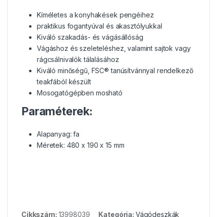
Kíméletes a konyhakések pengéihez
praktikus fogantyúval és akasztólyukkal
Kiváló szakadás- és vágásállóság
Vágáshoz és szeleteléshez, valamint sajtok vagy
rágcsálnivalók tálalásához
Kiváló minőségű, FSC® tanúsítvánnyal rendelkező
teakfából készült
Mosogatógépben mosható
Paraméterek:
Alapanyag: fa
Méretek: 480 x 190 x 15 mm
Cikkszám:
13998039
Kategória:
Vágódeszkák