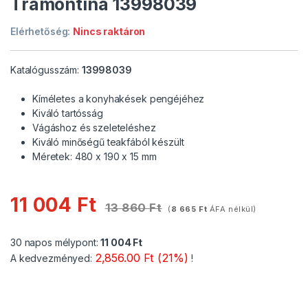
Tramontina 13998039
Elérhetőség:
Nincs raktáron
Katalógusszám:
13998039
Kíméletes a konyhakések pengéjéhez
Kiváló tartósság
Vágáshoz és szeleteléshez
Kiváló minőségű teakfából készült
Méretek: 480 x 190 x 15 mm
11 004
Ft
13 860
Ft
(
8 665
Ft
ÁFA nélkül)
30 napos mélypont:
11 004
Ft
2,856.00 Ft (21%)
A kedvezményed:
!