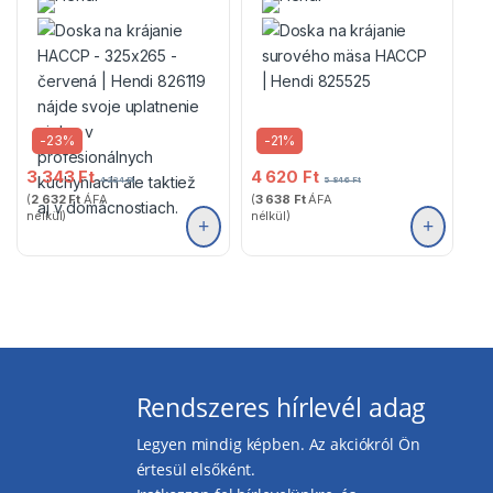
-
23%
-
21%
3 343
Ft
4 620
Ft
4 334
Ft
5 846
Ft
(
2 632
Ft
ÁFA
(
3 638
Ft
ÁFA
nélkül)
nélkül)
Rendszeres hírlevél adag
Legyen mindig képben. Az akciókról Ön
értesül elsőként.