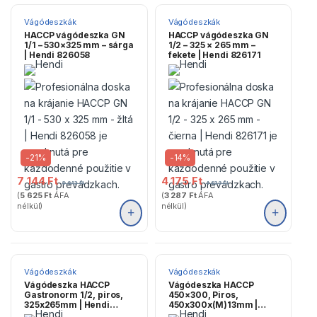
Vágódeszkák
Vágódeszkák
HACCP vágódeszka GN
HACCP vágódeszka GN
1/1 – 530×325 mm – sárga
1/2 – 325 × 265 mm –
| Hendi 826058
fekete | Hendi 826171
-
21%
-
14%
7 144
Ft
4 175
Ft
9 043
Ft
4 830
Ft
(
5 625
Ft
ÁFA
(
3 287
Ft
ÁFA
nélkül)
nélkül)
Vágódeszkák
Vágódeszkák
Vágódeszka HACCP
Vágódeszka HACCP
Gastronorm 1/2, piros,
450×300, Piros,
325x265mm | Hendi
450x300x(M)13mm |
826119
Hendi 825525