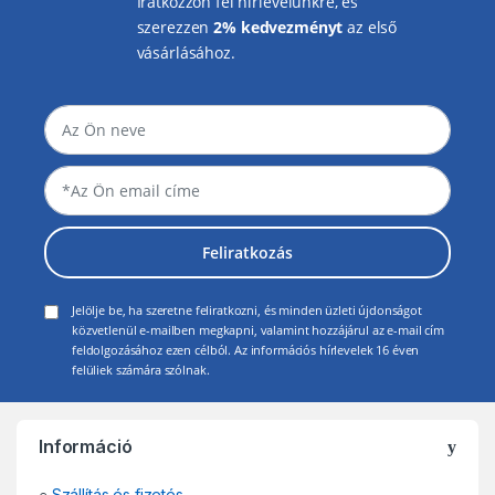
Iratkozzon fel hírlevelünkre, és
szerezzen
2% kedvezményt
az első
vásárlásához.
Feliratkozás
Jelölje be, ha szeretne feliratkozni, és minden üzleti újdonságot
közvetlenül e-mailben megkapni, valamint hozzájárul az e-mail cím
feldolgozásához ezen célból. Az információs hírlevelek 16 éven
felüliek számára szólnak.
Információ
○
Szállítás és fizetés