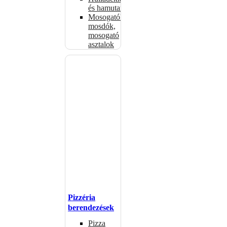
és hamutartók
Mosogatók,
mosdók,
mosogató
asztalok
Pizzéria
berendezések
Pizza