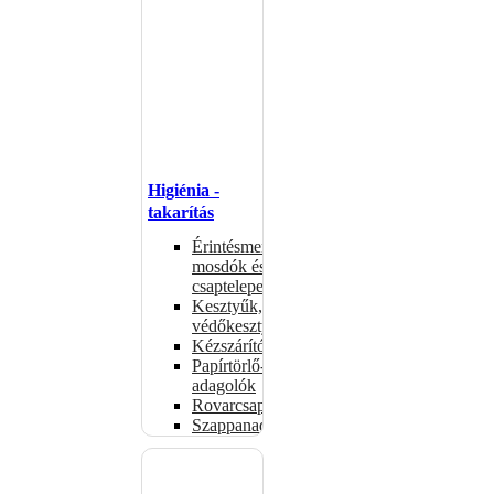
Higiénia -
takarítás
Érintésmentes
mosdók és
csaptelepek
Kesztyűk,
védőkesztyűk
Kézszárítók
Papírtörlő-
adagolók
Rovarcsapdák
Szappanadagolók