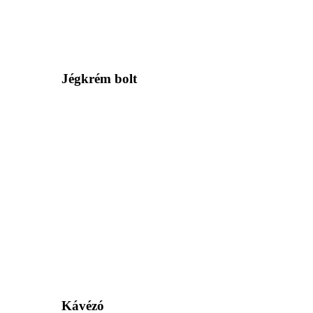
Jégkrém bolt
Kávézó