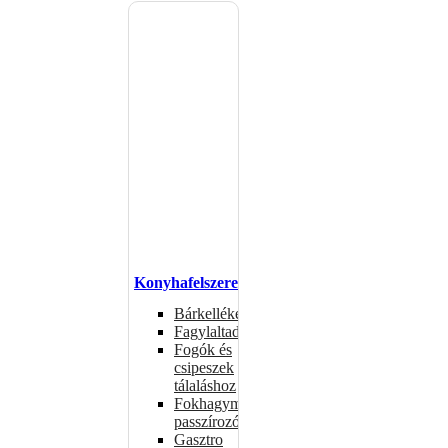
Konyhafelszerelés
Bárkellékek
Fagylaltadagolók
Fogók és
csipeszek
tálaláshoz
Fokhagymaprések,
passzírozók
Gasztro