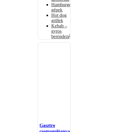
Hamburgerformázó
gépek
Hot dog
grillek
Kebab –
gyros
berendezés
Gasztro
csomagolóanyagok