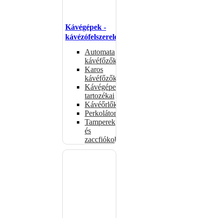
Kávégépek -
kávézófelszerelés
Automata
kávéfőzők
Karos
kávéfőzők
Kávégépek
tartozékai
Kávéőrlők
Perkolátorok
Tamperek
és
zaccfiókok