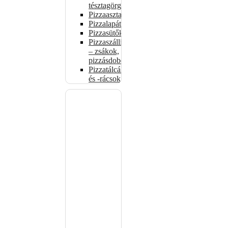
tésztagörgők
Pizzaasztalok
Pizzalapátok
Pizzasütők
Pizzaszállítás
– zsákok,
pizzásdobozok
Pizzatálcák
és -rácsok