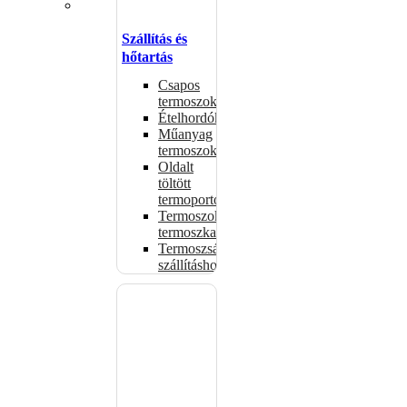
Szállítás és
hőtartás
Csapos
termoszok
Ételhordók
Műanyag
termoszok
Oldalt
töltött
termoportok
Termoszok,
termoszkannák
Termoszsákok
szállításhoz