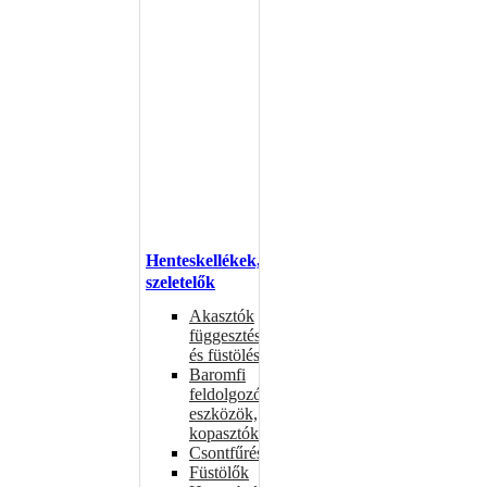
Henteskellékek,
szeletelők
Akasztók
függesztéshez
és füstöléshez
Baromfi
feldolgozó
eszközök,
kopasztók
Csontfűrészek
Füstölők