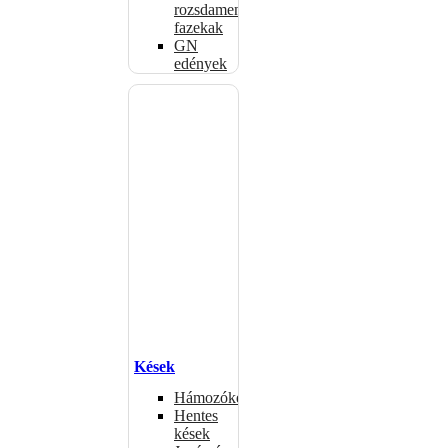
rozsdamentes
fazekak
GN
edények
Kések
Hámozókések
Hentes
kések