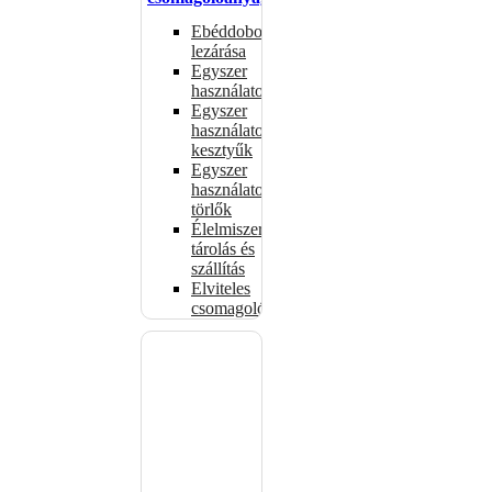
Ebéddobozok
lezárása
Egyszer
használatos
Egyszer
használatos
kesztyűk
Egyszer
használatos
törlők
Élelmiszer-
tárolás és
szállítás
Elviteles
csomagolóanyagok