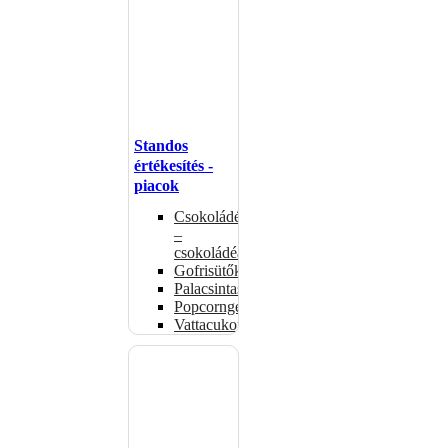
Standos
értékesítés -
piacok
Csokoládémelegítők
–
csokoládéadagolók
Gofrisütők
Palacsintasütők
Popcorngépek
Vattacukorgép