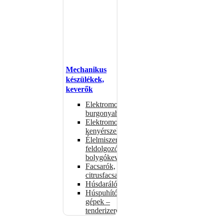
Mechanikus
készülékek,
keverők
Elektromos
burgonyahámozók
Elektromos
kenyérszeletelők
Élelmiszer-
feldolgozók –
bolygókeverők
Facsarók,
citrusfacsarók
Húsdarálók
Húspuhító
gépek –
tenderizerek