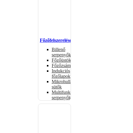
Főzőfelszerelések
Billenő
serpenyők
Főzőüstök
Főzőzsámolyok
Indukciós
főzőlapok
Mikrohullámú
sütők
Multifunkciós
serpenyők