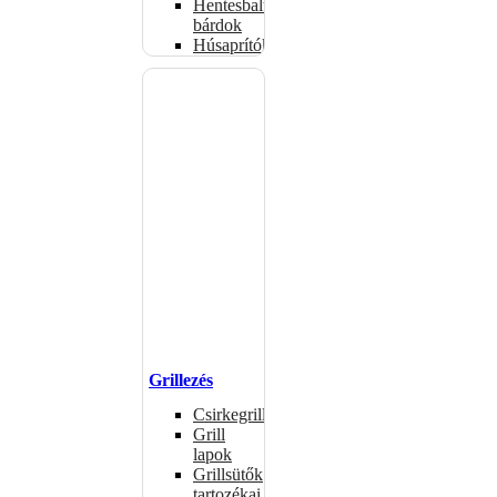
Hentesbalták,
bárdok
Húsaprítók
Grillezés
Csirkegrillek
Grill
lapok
Grillsütők
tartozékai