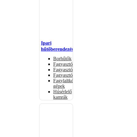
Ipari
hűtőberendezések
Borhűtők
Fagyasztóasztalok
Fagyasztóládák
Fagyasztószekrények
Fagylaltkészítő
gépek
Húsérlelő
kamrák