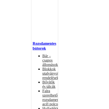
Rozsdamentes
bútorok
Bár –
csapos
állomások
Blokkok
utalványokhoz,
rendelésekhez
Bővítők
és tálcák
Falra
szerelhető
rozsdamentes
acél polcok
Hulladékkosarak