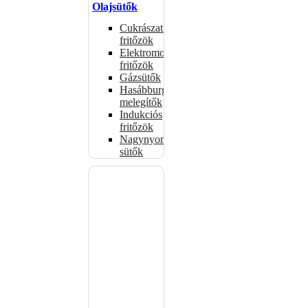
Olajsütők
Cukrászati
fritőzök
Elektromos
fritőzök
Gázsütők
Hasábburgonya
melegítők
Indukciós
fritőzök
Nagynyomású
sütők