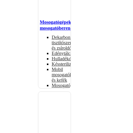
Mosogatógépek,
mosogatóberendezések
Dekarbonizáló
tisztítószerek
és zsíroldók
Edénytálcák
Hulladékdarálók
Késsterilizátorok
Mobil
mosogatók
és kefék
Mosogatógépkosarak