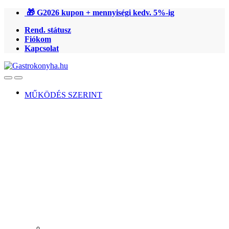
Ugrás
Ugrás
🎁 G2026 kupon + mennyiségi kedv. 5%-ig
a
a
Rend. státusz
navigációhoz
tartalomra
Fiókom
Kapcsolat
Open
Close
MŰKÖDÉS SZERINT