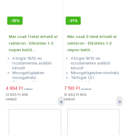
-
35%
-
31%
Már csak 1 tétel érhető el
Már csak 3 tétel érhető el
raktáron - Elküldés 1-2
raktáron - Elküldés 1-2
napon belül. .
napon belül. .
A bögre 18/10-es
A bögre 18/10-es
rozsdamentes acélból
rozsdamentes acélból
készült
készült
Mosogatógépben
Mosogatógépben mosható
mosogatható.
Térfogat: 1,5 l
Térfogata: 0,9 l
átmérő: 112 mm
átmérő: 102 mm
Magasság: 161 mm
4 864
Ft
7 190
Ft
7 459
Ft
10 433
Ft
Magasság: 125 mm
(
3 830
Ft
ÁFA
(
5 662
Ft
ÁFA
nélkül)
nélkül)