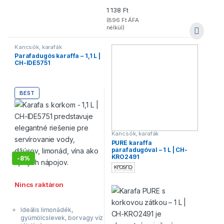
1 138
Ft
(
896
Ft
ÁFA
nélkül)
Kancsók, karafák
Parafadugós karaffa – 1,1 L |
CH-IDE5751
BEST
Kancsók, karafák
PURE karaffa
parafadugóval – 1 L | CH-
KRO2491
-
8%
Nincs raktáron
Ideális limonádék,
gyümölcslevek, bor vagy víz