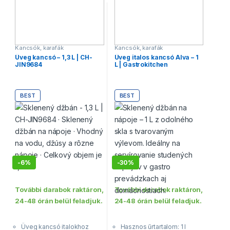
Kancsók, karafák
Kancsók, karafák
Üveg kancsó – 1,3 L | CH-
Üveg italos kancsó Alva – 1
JIN9684
L | Gastrokitchen
BEST
BEST
-
6%
-
30%
További darabok raktáron,
További darabok raktáron,
24-48 órán belül feladjuk.
24-48 órán belül feladjuk.
Üveg kancsó italokhoz
Hasznos űrtartalom: 1 l