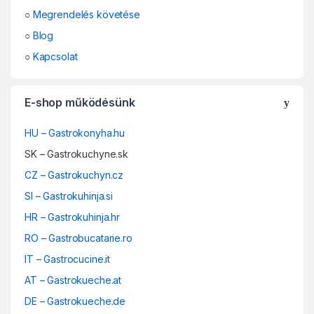
○
Megrendelés követése
○
Blog
○
Kapcsolat
E-shop működésünk
HU – Gastrokonyha.hu
SK – Gastrokuchyne.sk
CZ – Gastrokuchyn.cz
SI – Gastrokuhinja.si
HR – Gastrokuhinja.hr
RO – Gastrobucatarie.ro
IT – Gastrocucine.it
AT – Gastrokueche.at
DE – Gastrokueche.de