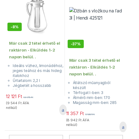
-
8%
Már csak 2 tétel érhető el
-
37%
raktáron - Elküldés 1-2
napon belül. .
Már csak 3 tétel érhető el
Ideális vízhez, limonádéhoz,
raktáron - Elküldés 1-2
jeges teához és más hideg
napon belül. .
italokhoz
Űrtartalom: 2,2 l
Átlátszó műanyagból
Jégbetét a hosszabb
készült
hűtésért
Térfogat l-ben: 3
Praktikus fedél
12 121
Ft
Átmérő mm-ben: 170
13 175
Ft
Magasság mm-ben: 285
(
9 544
Ft
ÁFA
nélkül)
11 357
Ft
17 997
Ft
(
8 942
Ft
ÁFA
nélkül)