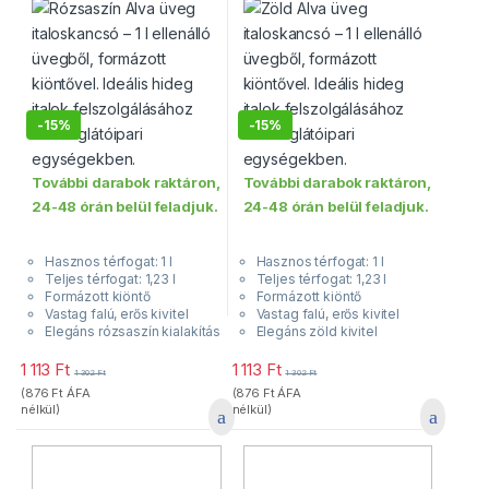
-
15%
-
15%
További darabok raktáron,
További darabok raktáron,
24-48 órán belül feladjuk.
24-48 órán belül feladjuk.
Hasznos térfogat: 1 l
Hasznos térfogat: 1 l
Teljes térfogat: 1,23 l
Teljes térfogat: 1,23 l
Formázott kiöntő
Formázott kiöntő
Vastag falú, erős kivitel
Vastag falú, erős kivitel
Elegáns rózsaszín kialakítás
Elegáns zöld kivitel
1 113
Ft
1 113
Ft
1 302
Ft
1 302
Ft
(
876
Ft
ÁFA
(
876
Ft
ÁFA
nélkül)
nélkül)