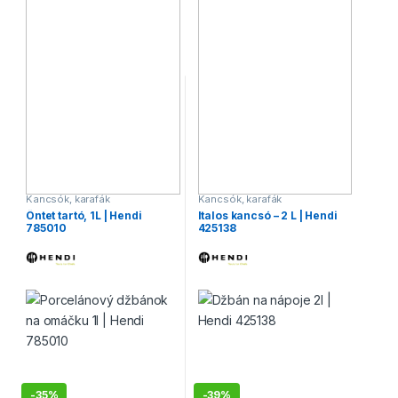
Kancsók, karafák
Kancsók, karafák
Öntet tartó, 1L | Hendi
Italos kancsó – 2 L | Hendi
785010
425138
-
35%
-
39%