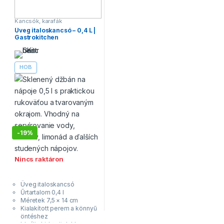
Kancsók, karafák
Üveg italoskancsó – 0,4 L |
Gastrokitchen
HOB
-
19%
Nincs raktáron
Üveg italoskancsó
Űrtartalom 0,4 l
Méretek 7,5 × 14 cm
Kialakított perem a könnyű
öntéshez