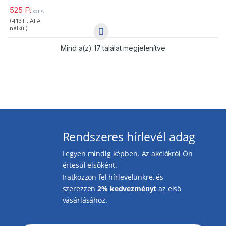
Ideális hideg italokhoz
525
Ft
651
Ft
(
413
Ft
ÁFA
nélkül)
Mind a(z) 17 találat megjelenítve
Rendszeres hírlevél adag
Legyen mindig képben. Az akciókról Ön
értesül elsőként.
Iratkozzon fel hírlevelünkre, és
szerezzen
2% kedvezményt
az első
vásárlásához.