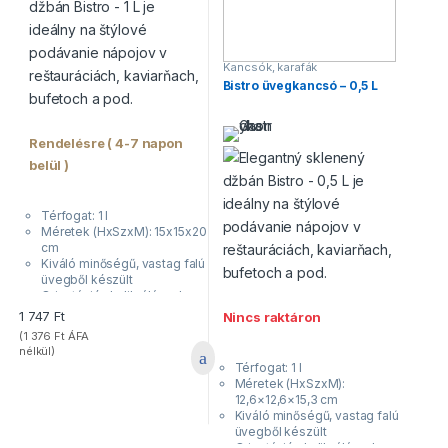
Kancsók, karafák
Bistro üvegkancsó – 0,5 L
Rendelésre ( 4-7 napon
belül )
Térfogat: 1 l
Méretek (HxSzxM): 15x15x20
cm
Kiváló minőségű, vastag falú
üvegből készült
Orientációs kalibrálással
Nincs raktáron
1 747
Ft
(
1 376
Ft
ÁFA
nélkül)
Térfogat: 1 l
Méretek (HxSzxM):
12,6×12,6×15,3 cm
Kiváló minőségű, vastag falú
üvegből készült
Orientációs kalibrálással