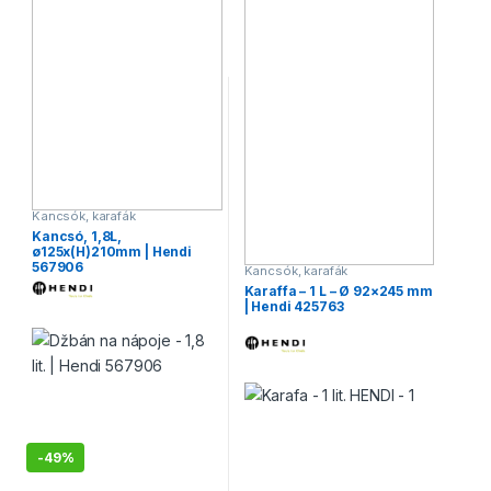
Kancsók, karafák
Kancsó, 1,8L,
ø125x(H)210mm | Hendi
567906
Kancsók, karafák
Karaffa – 1 L – Ø 92×245 mm
| Hendi 425763
-
49%