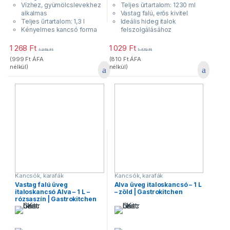
Vízhez, gyümölcslevekhez
Teljes űrtartalom: 1230 ml
alkalmas
Vastag falú, erős kivitel
Teljes űrtartalom: 1,3 l
Ideális hideg italok
Kényelmes kancsó forma
felszolgálásához
1 268
Ft
1 029
Ft
1 348
Ft
1 470
Ft
(
999
Ft
ÁFA
(
810
Ft
ÁFA
nélkül)
nélkül)
Kancsók, karafák
Kancsók, karafák
Vastag falú üveg
Alva üveg italoskancsó – 1 L
italoskancsó Alva – 1 L –
– zöld | Gastrokitchen
rózsaszín | Gastrokitchen