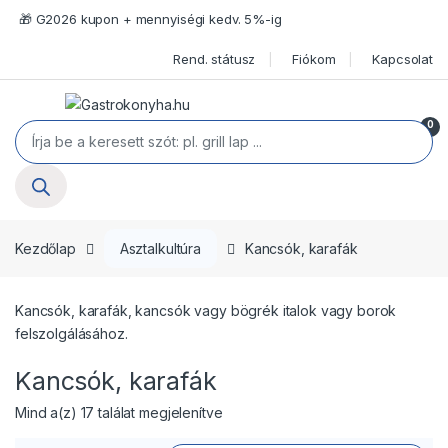
Ugrás a navigációhoz
Ugrás a tartalomra
🎁 G2026 kupon + mennyiségi kedv. 5%-ig
Rend. státusz
Fiókom
Kapcsolat
Open
0
Termékek keresése
Kezdőlap
Asztalkultúra
Kancsók, karafák
Kancsók, karafák, kancsók vagy bögrék italok vagy borok
felszolgálásához.
Kancsók, karafák
Mind a(z) 17 találat megjelenítve