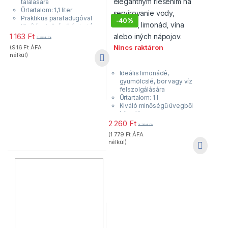
tálalására
Űrtartalom: 1,1 liter
Praktikus parafadugóval
-
40%
Kiváló minőségű és tartós
üvegből készült
1 163
Ft
1 264
Ft
Nincs raktáron
(
916
Ft
ÁFA
nélkül)
Ideális limonádé,
gyümölcslé, bor vagy víz
felszolgálására
Űrtartalom: 1 l
Kiváló minőségű üvegből
készült
Praktikus parafadugóval
2 260
Ft
3 784
Ft
(
1 779
Ft
ÁFA
nélkül)