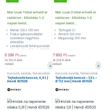
Már csak 1 tétel érhető el
Már csak 3 tétel érhető el
raktáron - Elküldés 1-2
raktáron - Elküldés 1-2
napon belül. .
napon belül. .
Méret: 120 x 135 mm
Térfogat: 2 l
Fizikai igénybevétellel
Átmérő: 120 mm
szembeni nagyfokú
Magasság: 250 mm
ellenállás
Leszkírozott fehér porcelán
Hőmérsékletállóság 600°C-
ig
5 296
Ft
7 892
Ft
8 190
Ft
12 886
Ft
(
4 170
Ft
ÁFA
(
6 214
Ft
ÁFA
nélkül)
nélkül)
Kancsók, karafák
,
Tejhabosítók
Kancsók, karafák
,
Tejhabosítók
és tejeskannák
és tejeskannák
Tejhabosító kancsó, 0,9 L |
Tejhabosító kancsó – 1,5 L –
Hendi 451526
Ø 112 mm | Hendi 451533