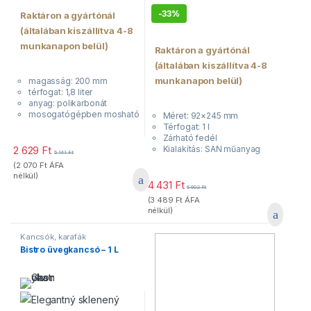
-
33%
Raktáron a gyártónál
(általában kiszállítva 4-8
munkanapon belül)
Raktáron a gyártónál
(általában kiszállítva 4-8
munkanapon belül)
magasság: 200 mm
térfogat: 1,8 liter
anyag: polikarbonát
mosogatógépben mosható
Méret: 92×245 mm
Térfogat: 1 l
Zárható fedél
2 629
Ft
Kialakítás: SAN műanyag
5 141
Ft
(
2 070
Ft
ÁFA
nélkül)
4 431
Ft
6 602
Ft
(
3 489
Ft
ÁFA
nélkül)
Kancsók, karafák
Bistro üvegkancsó – 1 L