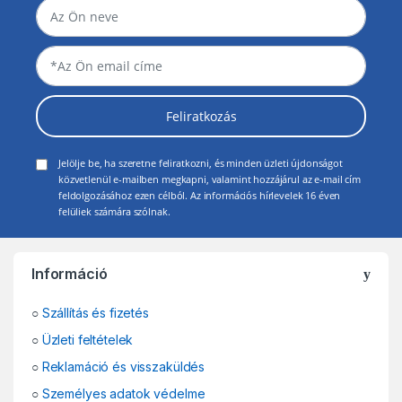
Feliratkozás
Jelölje be, ha szeretne feliratkozni, és minden üzleti újdonságot
közvetlenül e-mailben megkapni, valamint hozzájárul az e-mail cím
feldolgozásához ezen célból. Az információs hírlevelek 16 éven
felüliek számára szólnak.
Információ
○
Szállítás és fizetés
○
Üzleti feltételek
○
Reklamáció és visszaküldés
○
Személyes adatok védelme