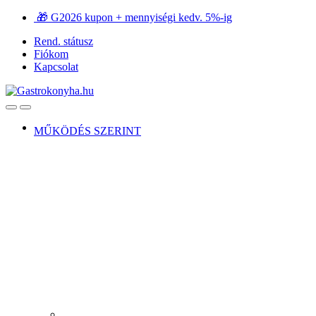
Ugrás
Ugrás
🎁 G2026 kupon + mennyiségi kedv. 5%-ig
a
a
Rend. státusz
navigációhoz
tartalomra
Fiókom
Kapcsolat
Open
Close
MŰKÖDÉS SZERINT