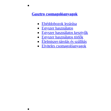
Gasztro csomagolóanyagok
Ebéddobozok lezárása
Egyszer használatos
Egyszer használatos kesztyűk
Egyszer használatos törlők
Élelmiszer-tárolás és szállítás
Elviteles csomagolóanyagok