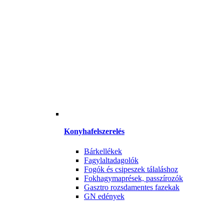
Konyhafelszerelés
Bárkellékek
Fagylaltadagolók
Fogók és csipeszek tálaláshoz
Fokhagymaprések, passzírozók
Gasztro rozsdamentes fazekak
GN edények