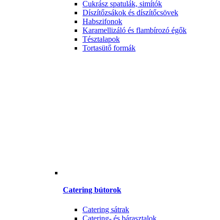
Cukrász spatulák, simítók
Díszítőzsákok és díszítőcsövek
Habszifonok
Karamellizáló és flambírozó égők
Tésztalapok
Tortasütő formák
Catering bútorok
Catering sátrak
Catering- és bárasztalok