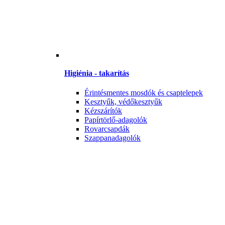
Higiénia - takarítás
Érintésmentes mosdók és csaptelepek
Kesztyűk, védőkesztyűk
Kézszárítók
Papírtörlő-adagolók
Rovarcsapdák
Szappanadagolók