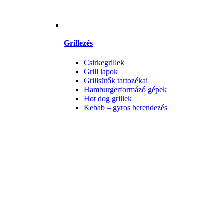
Grillezés
Csirkegrillek
Grill lapok
Grillsütők tartozékai
Hamburgerformázó gépek
Hot dog grillek
Kebab – gyros berendezés