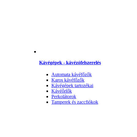
Kávégépek - kávézófelszerelés
Automata kávéfőzők
Karos kávéfőzők
Kávégépek tartozékai
Kávéőrlők
Perkolátorok
Tamperek és zaccfiókok