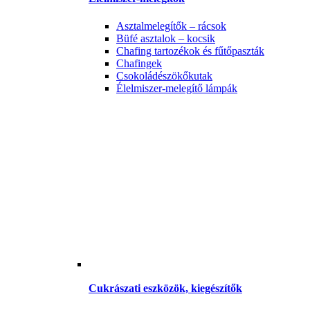
Asztalmelegítők – rácsok
Büfé asztalok – kocsik
Chafing tartozékok és fűtőpaszták
Chafingek
Csokoládészökőkutak
Élelmiszer-melegítő lámpák
Cukrászati eszközök, kiegészítők