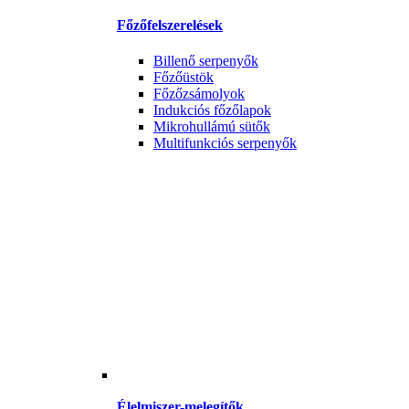
Főzőfelszerelések
Billenő serpenyők
Főzőüstök
Főzőzsámolyok
Indukciós főzőlapok
Mikrohullámú sütők
Multifunkciós serpenyők
Élelmiszer-melegítők