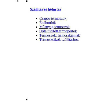
Szállítás és hőtartás
Csapos termoszok
Ételhordók
Műanyag termoszok
Oldalt töltött termoportok
Termoszok, termoszkannák
Termoszsákok szállításhoz