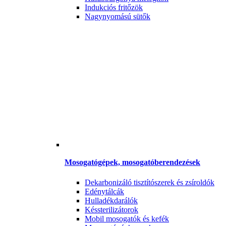
Indukciós fritőzök
Nagynyomású sütők
Mosogatógépek, mosogatóberendezések
Dekarbonizáló tisztítószerek és zsíroldók
Edénytálcák
Hulladékdarálók
Késsterilizátorok
Mobil mosogatók és kefék