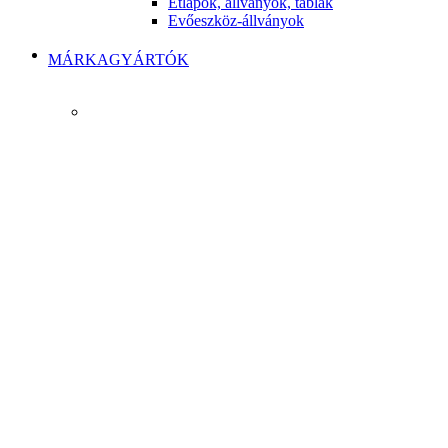
Étlapok, állványok, táblák
Evőeszköz-állványok
MÁRKAGYÁRTÓK