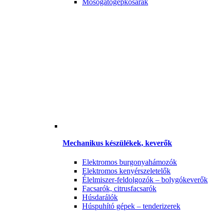
Mosogatógépkosarak
Mechanikus készülékek, keverők
Elektromos burgonyahámozók
Elektromos kenyérszeletelők
Élelmiszer-feldolgozók – bolygókeverők
Facsarók, citrusfacsarók
Húsdarálók
Húspuhító gépek – tenderizerek