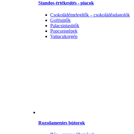
Standos értékesítés - piacok
Csokoládémelegítők – csokoládéadagolók
Gofrisütők
Palacsintasütők
Popcorngépek
Vattacukorgép
Rozsdamentes bútorok