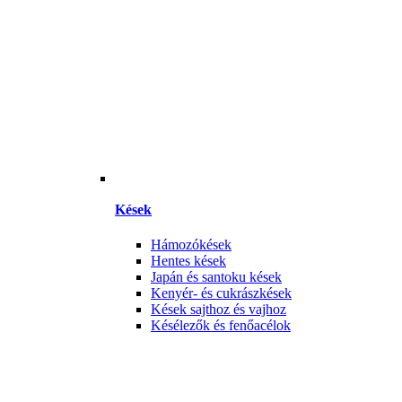
Kések
Hámozókések
Hentes kések
Japán és santoku kések
Kenyér- és cukrászkések
Kések sajthoz és vajhoz
Késélezők és fenőacélok