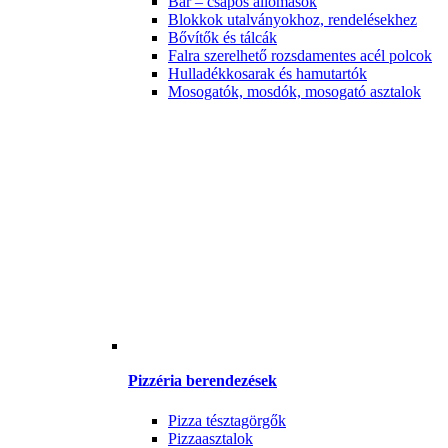
Bár – csapos állomások
Blokkok utalványokhoz, rendelésekhez
Bővítők és tálcák
Falra szerelhető rozsdamentes acél polcok
Hulladékkosarak és hamutartók
Mosogatók, mosdók, mosogató asztalok
Pizzéria berendezések
Pizza tésztagörgők
Pizzaasztalok