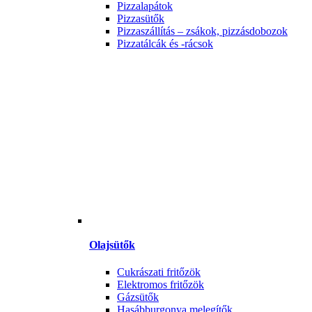
Pizzalapátok
Pizzasütők
Pizzaszállítás – zsákok, pizzásdobozok
Pizzatálcák és -rácsok
Olajsütők
Cukrászati fritőzök
Elektromos fritőzök
Gázsütők
Hasábburgonya melegítők