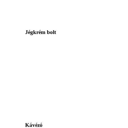
Jégkrém bolt
Kávézó