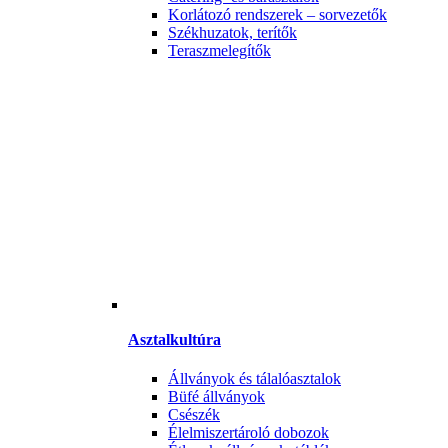
Korlátozó rendszerek – sorvezetők
Székhuzatok, terítők
Teraszmelegítők
Asztalkultúra
Állványok és tálalóasztalok
Büfé állványok
Csészék
Élelmiszertároló dobozok