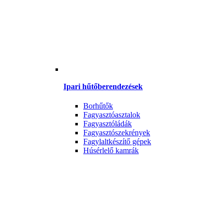
Ipari hűtőberendezések
Borhűtők
Fagyasztóasztalok
Fagyasztóládák
Fagyasztószekrények
Fagylaltkészítő gépek
Húsérlelő kamrák