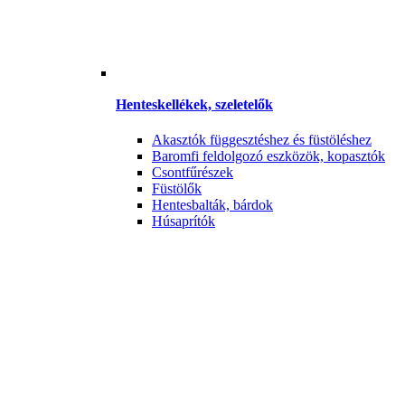
Henteskellékek, szeletelők
Akasztók függesztéshez és füstöléshez
Baromfi feldolgozó eszközök, kopasztók
Csontfűrészek
Füstölők
Hentesbalták, bárdok
Húsaprítók