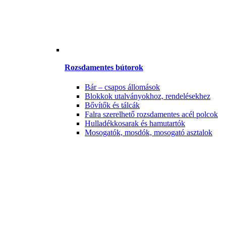
Rozsdamentes bútorok
Bár – csapos állomások
Blokkok utalványokhoz, rendelésekhez
Bővítők és tálcák
Falra szerelhető rozsdamentes acél polcok
Hulladékkosarak és hamutartók
Mosogatók, mosdók, mosogató asztalok