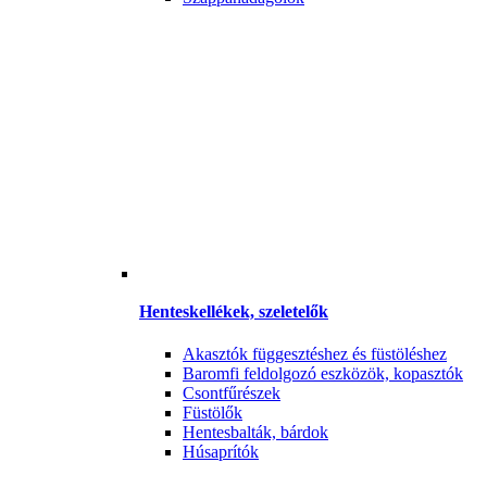
Henteskellékek, szeletelők
Akasztók függesztéshez és füstöléshez
Baromfi feldolgozó eszközök, kopasztók
Csontfűrészek
Füstölők
Hentesbalták, bárdok
Húsaprítók