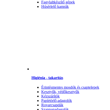
Fagylaltkészítő gépek
Húsérlelő kamrák
Higiénia - takarítás
Érintésmentes mosdók és csaptelepek
Kesztyűk, védőkesztyűk
Kézszárítók
Papírtörlő-adagolók
Rovarcsapdák
Szappanadagolók