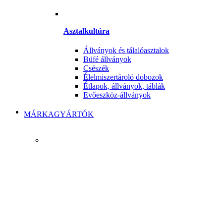
Asztalkultúra
Állványok és tálalóasztalok
Büfé állványok
Csészék
Élelmiszertároló dobozok
Étlapok, állványok, táblák
Evőeszköz-állványok
MÁRKAGYÁRTÓK