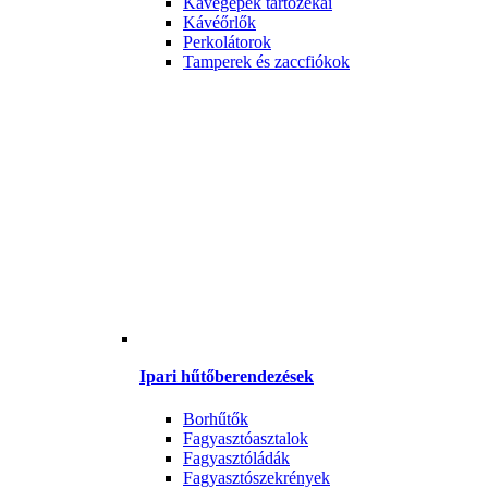
Kávégépek tartozékai
Kávéőrlők
Perkolátorok
Tamperek és zaccfiókok
Ipari hűtőberendezések
Borhűtők
Fagyasztóasztalok
Fagyasztóládák
Fagyasztószekrények