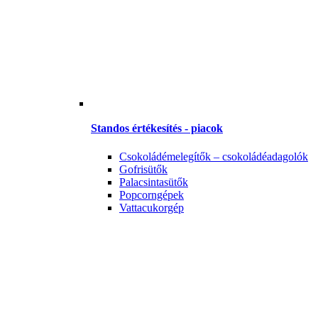
Standos értékesítés - piacok
Csokoládémelegítők – csokoládéadagolók
Gofrisütők
Palacsintasütők
Popcorngépek
Vattacukorgép