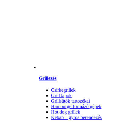
Grillezés
Csirkegrillek
Grill lapok
Grillsütők tartozékai
Hamburgerformázó gépek
Hot dog grillek
Kebab – gyros berendezés