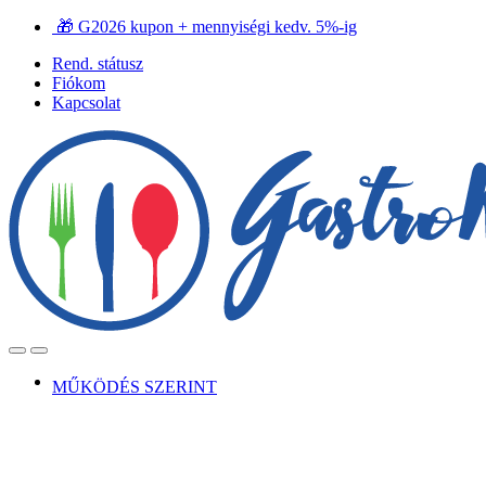
Ugrás
Ugrás
🎁 G2026 kupon + mennyiségi kedv. 5%-ig
a
a
Rend. státusz
navigációhoz
tartalomra
Fiókom
Kapcsolat
Open
Close
MŰKÖDÉS SZERINT