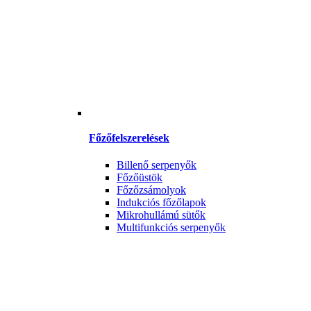
Főzőfelszerelések
Billenő serpenyők
Főzőüstök
Főzőzsámolyok
Indukciós főzőlapok
Mikrohullámú sütők
Multifunkciós serpenyők