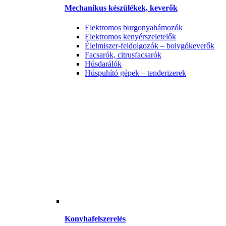
Mechanikus készülékek, keverők
Elektromos burgonyahámozók
Elektromos kenyérszeletelők
Élelmiszer-feldolgozók – bolygókeverők
Facsarók, citrusfacsarók
Húsdarálók
Húspuhító gépek – tenderizerek
Konyhafelszerelés