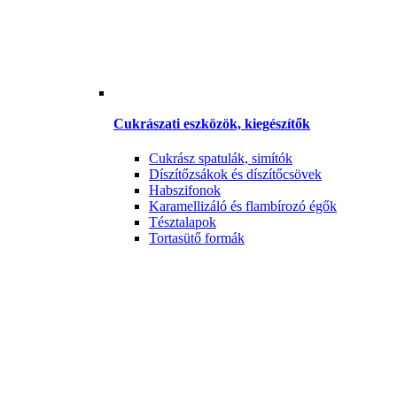
Cukrászati eszközök, kiegészítők
Cukrász spatulák, simítók
Díszítőzsákok és díszítőcsövek
Habszifonok
Karamellizáló és flambírozó égők
Tésztalapok
Tortasütő formák