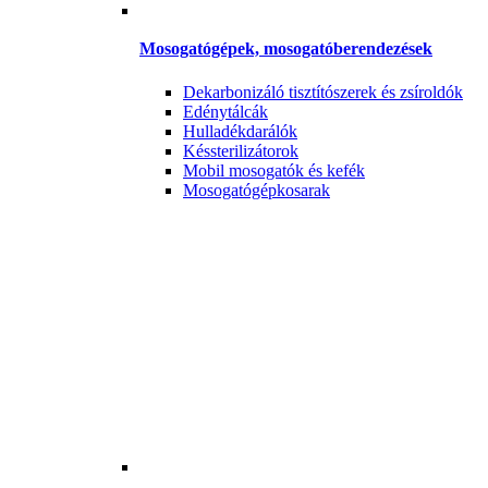
Mosogatógépek, mosogatóberendezések
Dekarbonizáló tisztítószerek és zsíroldók
Edénytálcák
Hulladékdarálók
Késsterilizátorok
Mobil mosogatók és kefék
Mosogatógépkosarak