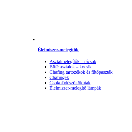
Élelmiszer-melegítők
Asztalmelegítők – rácsok
Büfé asztalok – kocsik
Chafing tartozékok és fűtőpaszták
Chafingek
Csokoládészökőkutak
Élelmiszer-melegítő lámpák