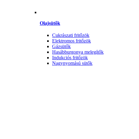
Olajsütők
Cukrászati fritőzök
Elektromos fritőzök
Gázsütők
Hasábburgonya melegítők
Indukciós fritőzök
Nagynyomású sütők