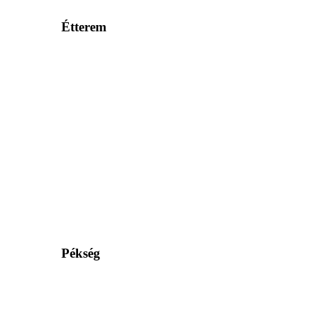
Étterem
Pékség