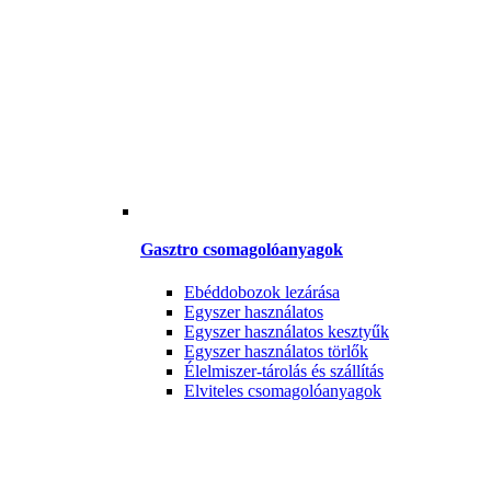
Gasztro csomagolóanyagok
Ebéddobozok lezárása
Egyszer használatos
Egyszer használatos kesztyűk
Egyszer használatos törlők
Élelmiszer-tárolás és szállítás
Elviteles csomagolóanyagok