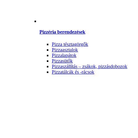
Pizzéria berendezések
Pizza tésztagörgők
Pizzaasztalok
Pizzalapátok
Pizzasütők
Pizzaszállítás – zsákok, pizzásdobozok
Pizzatálcák és -rácsok