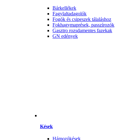
Bárkellékek
Fagylaltadagolók
Fogók és csipeszek tálaláshoz
Fokhagymaprések, passzírozók
Gasztro rozsdamentes fazekak
GN edények
Kések
Hámozókések