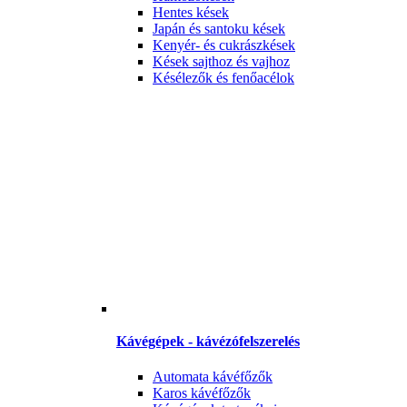
Hentes kések
Japán és santoku kések
Kenyér- és cukrászkések
Kések sajthoz és vajhoz
Késélezők és fenőacélok
Kávégépek - kávézófelszerelés
Automata kávéfőzők
Karos kávéfőzők