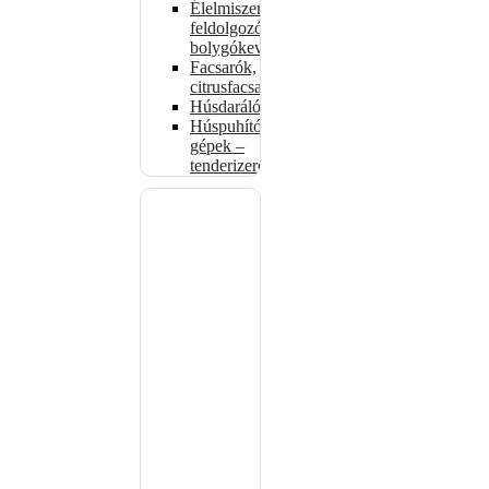
Élelmiszer-
feldolgozók –
bolygókeverők
Facsarók,
citrusfacsarók
Húsdarálók
Húspuhító
gépek –
tenderizerek