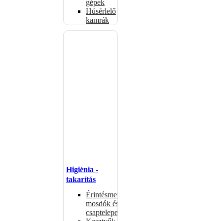
gépek
Húsérlelő
kamrák
Higiénia -
takarítás
Érintésmentes
mosdók és
csaptelepek