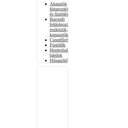
Akasztók
függesztéshez
és füstöléshez
Baromfi
feldolgozó
eszközök,
kopasztók
Csontfűrészek
Füstölők
Hentesbalták,
bárdok
Húsaprítók