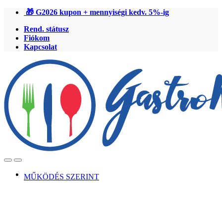
Ugrás
Ugrás
🎁 G2026 kupon + mennyiségi kedv. 5%-ig
a
a
Rend. státusz
navigációhoz
tartalomra
Fiókom
Kapcsolat
Open
Close
MŰKÖDÉS SZERINT