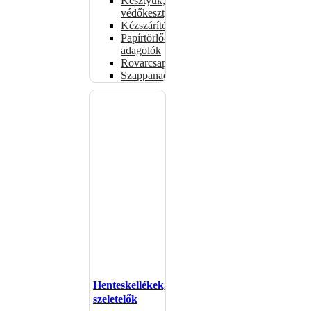
Kesztyűk,
védőkesztyűk
Kézszárítók
Papírtörlő-
adagolók
Rovarcsapdák
Szappanadagolók
Henteskellékek,
szeletelők