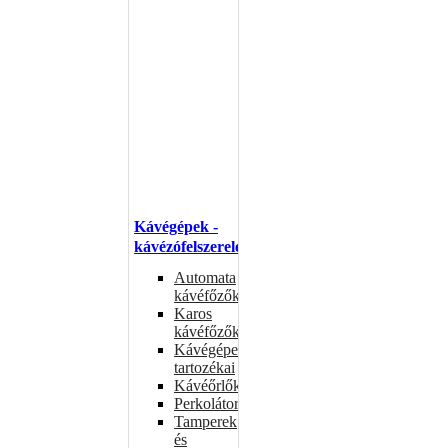
Kávégépek -
kávézófelszerelés
Automata
kávéfőzők
Karos
kávéfőzők
Kávégépek
tartozékai
Kávéőrlők
Perkolátorok
Tamperek
és