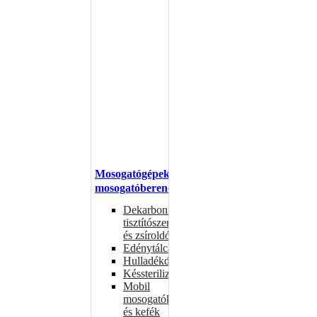
Mosogatógépek,
mosogatóberendezések
Dekarbonizáló
tisztítószerek
és zsíroldók
Edénytálcák
Hulladékdarálók
Késsterilizátorok
Mobil
mosogatók
és kefék