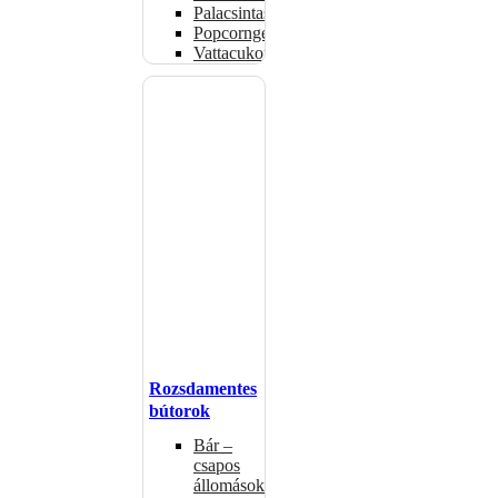
Palacsintasütők
Popcorngépek
Vattacukorgép
Rozsdamentes
bútorok
Bár –
csapos
állomások