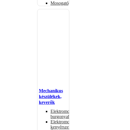
Mosogatógépkosarak
Mechanikus
készülékek,
keverők
Elektromos
burgonyahámozók
Elektromos
kenyérszeletelők