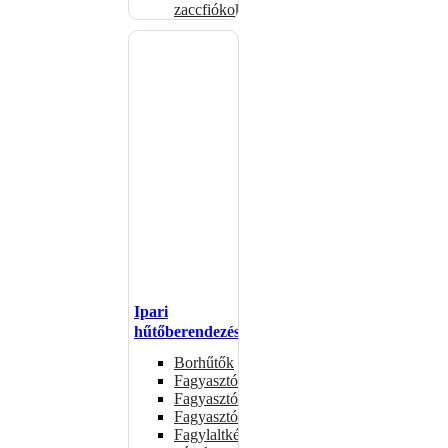
zaccfiókok
Ipari
hűtőberendezések
Borhűtők
Fagyasztóasztalok
Fagyasztóládák
Fagyasztószekrények
Fagylaltkészítő