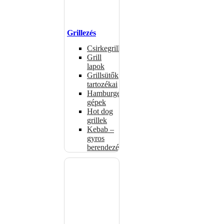
Grillezés
Csirkegrillek
Grill
lapok
Grillsütők
tartozékai
Hamburgerformázó
gépek
Hot dog
grillek
Kebab –
gyros
berendezés