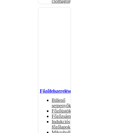
csomagolóanyagok
Főzőfelszerelések
Billenő
serpenyők
Főzőüstök
Főzőzsámolyok
Indukciós
főzőlapok
Mikrohullámú