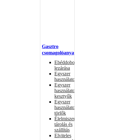
Gasztro
csomagolóanyagok
Ebéddobozok
lezárása
Egyszer
használatos
Egyszer
használatos
kesztyűk
Egyszer
használatos
törlők
Élelmiszer-
tárolás és
szállítás
Elviteles