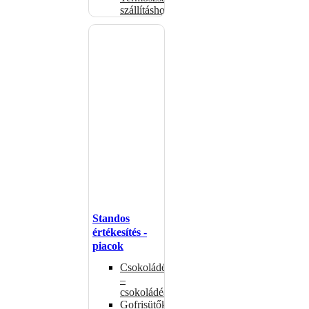
szállításhoz
Standos
értékesítés -
piacok
Csokoládémelegítők
–
csokoládéadagolók
Gofrisütők