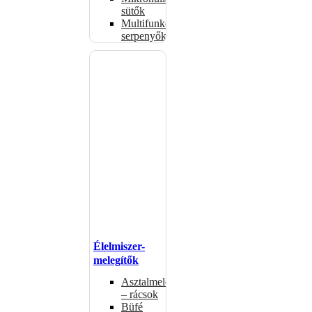
sütők
Multifunkciós
serpenyők
Élelmiszer-
melegítők
Asztalmelegítők
– rácsok
Büfé