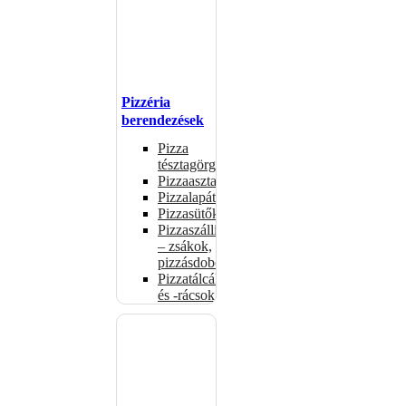
Pizzéria
berendezések
Pizza
tésztagörgők
Pizzaasztalok
Pizzalapátok
Pizzasütők
Pizzaszállítás
– zsákok,
pizzásdobozok
Pizzatálcák
és -rácsok