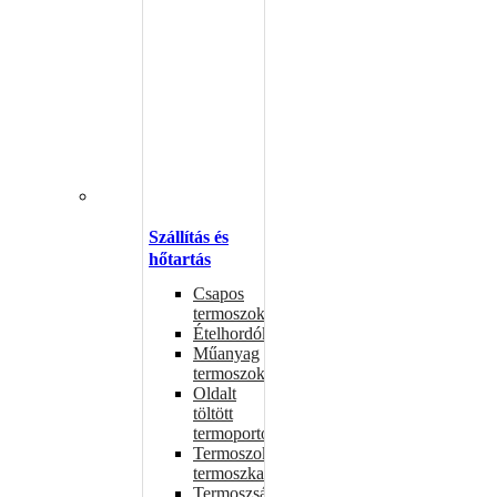
Szállítás és
hőtartás
Csapos
termoszok
Ételhordók
Műanyag
termoszok
Oldalt
töltött
termoportok
Termoszok,
termoszkannák
Termoszsákok