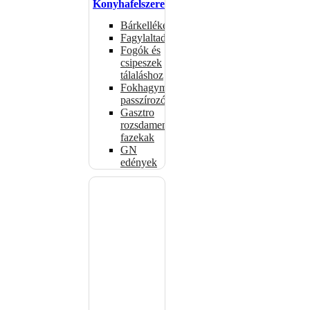
Konyhafelszerelés
Bárkellékek
Fagylaltadagolók
Fogók és
csipeszek
tálaláshoz
Fokhagymaprések,
passzírozók
Gasztro
rozsdamentes
fazekak
GN
edények