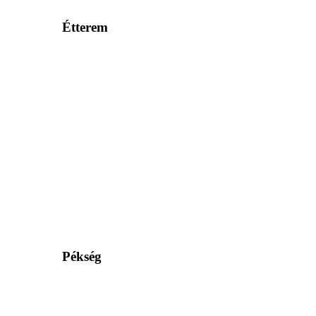
Étterem
Pékség