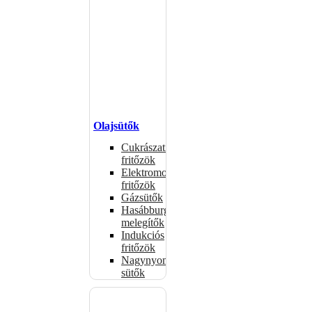
Olajsütők
Cukrászati
fritőzök
Elektromos
fritőzök
Gázsütők
Hasábburgonya
melegítők
Indukciós
fritőzök
Nagynyomású
sütők