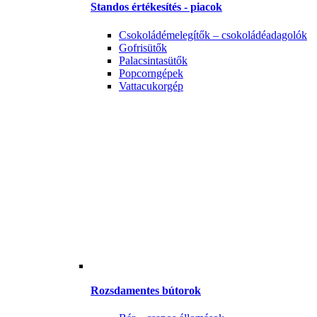
Standos értékesítés - piacok
Csokoládémelegítők – csokoládéadagolók
Gofrisütők
Palacsintasütők
Popcorngépek
Vattacukorgép
Rozsdamentes bútorok