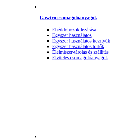
Gasztro csomagolóanyagok
Ebéddobozok lezárása
Egyszer használatos
Egyszer használatos kesztyűk
Egyszer használatos törlők
Élelmiszer-tárolás és szállítás
Elviteles csomagolóanyagok