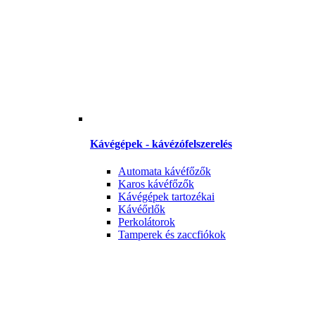
Kávégépek - kávézófelszerelés
Automata kávéfőzők
Karos kávéfőzők
Kávégépek tartozékai
Kávéőrlők
Perkolátorok
Tamperek és zaccfiókok