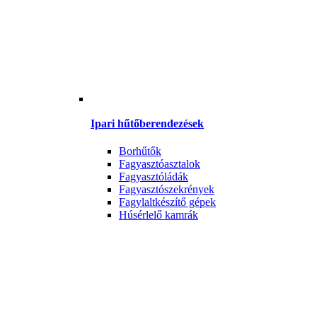
Ipari hűtőberendezések
Borhűtők
Fagyasztóasztalok
Fagyasztóládák
Fagyasztószekrények
Fagylaltkészítő gépek
Húsérlelő kamrák