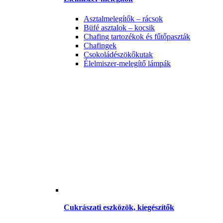
Asztalmelegítők – rácsok
Büfé asztalok – kocsik
Chafing tartozékok és fűtőpaszták
Chafingek
Csokoládészökőkutak
Élelmiszer-melegítő lámpák
Cukrászati eszközök, kiegészítők