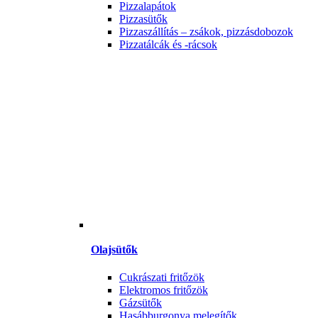
Pizzalapátok
Pizzasütők
Pizzaszállítás – zsákok, pizzásdobozok
Pizzatálcák és -rácsok
Olajsütők
Cukrászati fritőzök
Elektromos fritőzök
Gázsütők
Hasábburgonya melegítők