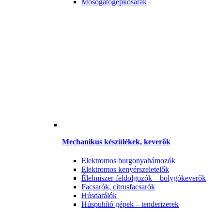
Mosogatógépkosarak
Mechanikus készülékek, keverők
Elektromos burgonyahámozók
Elektromos kenyérszeletelők
Élelmiszer-feldolgozók – bolygókeverők
Facsarók, citrusfacsarók
Húsdarálók
Húspuhító gépek – tenderizerek