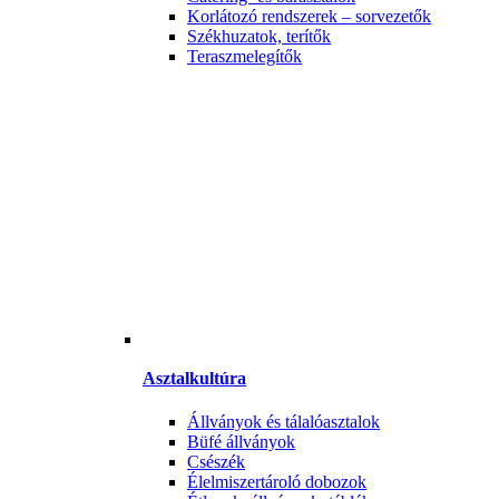
Korlátozó rendszerek – sorvezetők
Székhuzatok, terítők
Teraszmelegítők
Asztalkultúra
Állványok és tálalóasztalok
Büfé állványok
Csészék
Élelmiszertároló dobozok