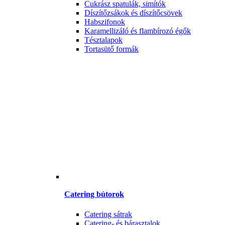
Cukrász spatulák, simítók
Díszítőzsákok és díszítőcsövek
Habszifonok
Karamellizáló és flambírozó égők
Tésztalapok
Tortasütő formák
Catering bútorok
Catering sátrak
Catering- és bárasztalok