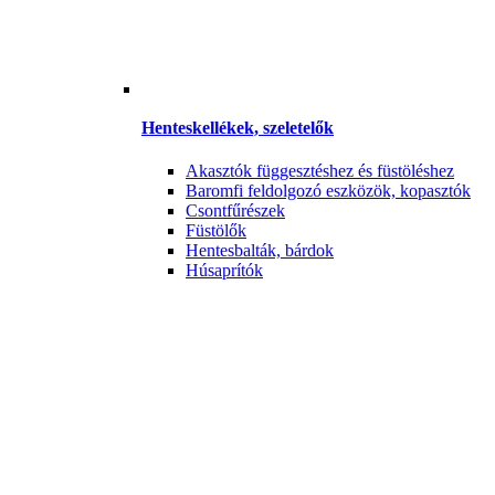
Henteskellékek, szeletelők
Akasztók függesztéshez és füstöléshez
Baromfi feldolgozó eszközök, kopasztók
Csontfűrészek
Füstölők
Hentesbalták, bárdok
Húsaprítók