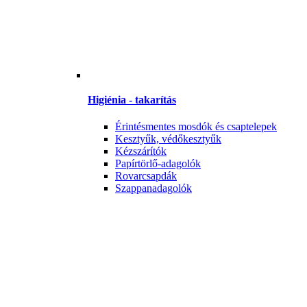
Higiénia - takarítás
Érintésmentes mosdók és csaptelepek
Kesztyűk, védőkesztyűk
Kézszárítók
Papírtörlő-adagolók
Rovarcsapdák
Szappanadagolók