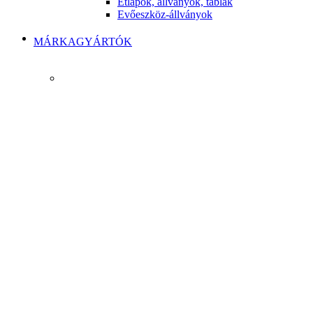
Étlapok, állványok, táblák
Evőeszköz-állványok
MÁRKAGYÁRTÓK