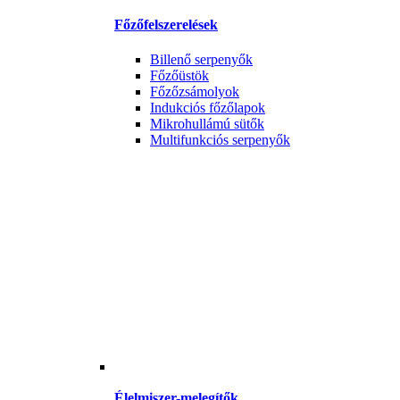
Főzőfelszerelések
Billenő serpenyők
Főzőüstök
Főzőzsámolyok
Indukciós főzőlapok
Mikrohullámú sütők
Multifunkciós serpenyők
Élelmiszer-melegítők