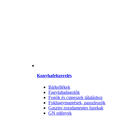
Konyhafelszerelés
Bárkellékek
Fagylaltadagolók
Fogók és csipeszek tálaláshoz
Fokhagymaprések, passzírozók
Gasztro rozsdamentes fazekak
GN edények