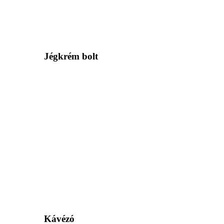
Jégkrém bolt
Kávézó