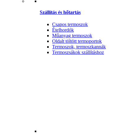
Szállítás és hőtartás
Csapos termoszok
Ételhordók
Műanyag termoszok
Oldalt töltött termoportok
Termoszok, termoszkannák
Termoszsákok szállításhoz