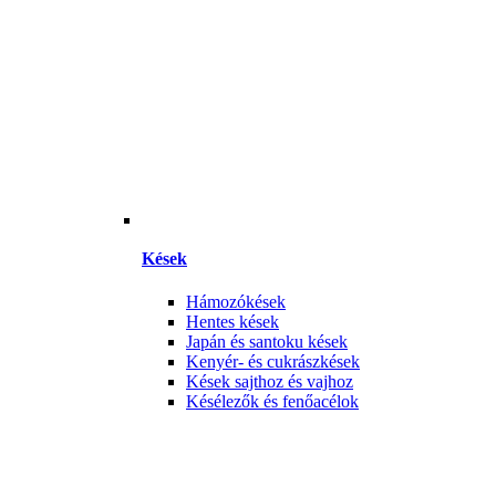
Kések
Hámozókések
Hentes kések
Japán és santoku kések
Kenyér- és cukrászkések
Kések sajthoz és vajhoz
Késélezők és fenőacélok