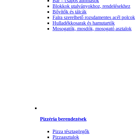
Bár – csapos állomások
Blokkok utalványokhoz, rendelésekhez
Bővítők és tálcák
Falra szerelhető rozsdamentes acél polcok
Hulladékkosarak és hamutartók
Mosogatók, mosdók, mosogató asztalok
Pizzéria berendezések
Pizza tésztagörgők
Pizzaasztalok