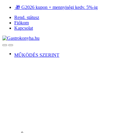
Ugrás
Ugrás
🎁 G2026 kupon + mennyiségi kedv. 5%-ig
a
a
Rend. státusz
navigációhoz
tartalomra
Fiókom
Kapcsolat
Open
Close
MŰKÖDÉS SZERINT