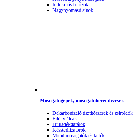
Indukciós fritőzök
Nagynyomású sütők
Mosogatógépek, mosogatóberendezések
Dekarbonizáló tisztítószerek és zsíroldók
Edénytálcák
Hulladékdarálók
Késsterilizátorok
Mobil mosogatók és kefék