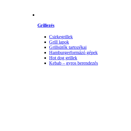
Grillezés
Csirkegrillek
Grill lapok
Grillsütők tartozékai
Hamburgerformázó gépek
Hot dog grillek
Kebab – gyros berendezés