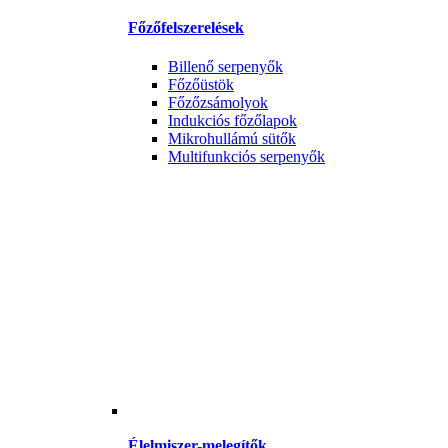
Főzőfelszerelések
Billenő serpenyők
Főzőüstök
Főzőzsámolyok
Indukciós főzőlapok
Mikrohullámú sütők
Multifunkciós serpenyők
Élelmiszer-melegítők