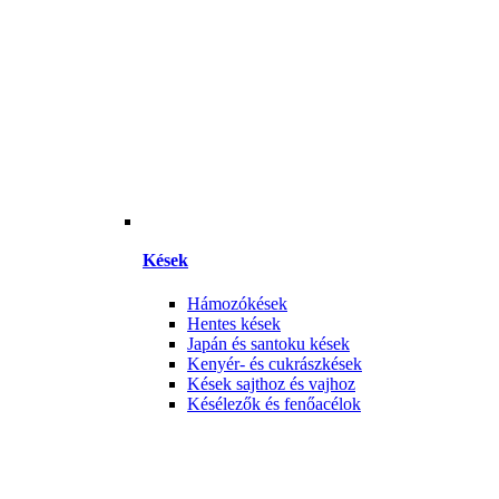
Kések
Hámozókések
Hentes kések
Japán és santoku kések
Kenyér- és cukrászkések
Kések sajthoz és vajhoz
Késélezők és fenőacélok