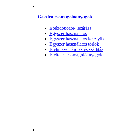
Gasztro csomagolóanyagok
Ebéddobozok lezárása
Egyszer használatos
Egyszer használatos kesztyűk
Egyszer használatos törlők
Élelmiszer-tárolás és szállítás
Elviteles csomagolóanyagok