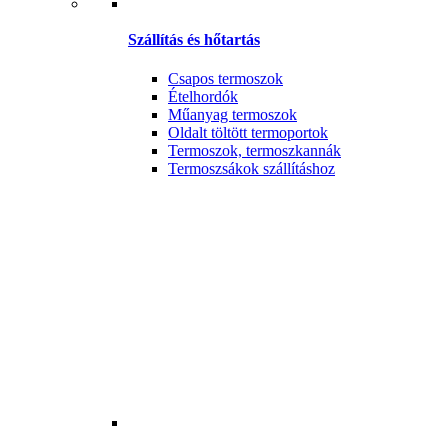
Szállítás és hőtartás
Csapos termoszok
Ételhordók
Műanyag termoszok
Oldalt töltött termoportok
Termoszok, termoszkannák
Termoszsákok szállításhoz