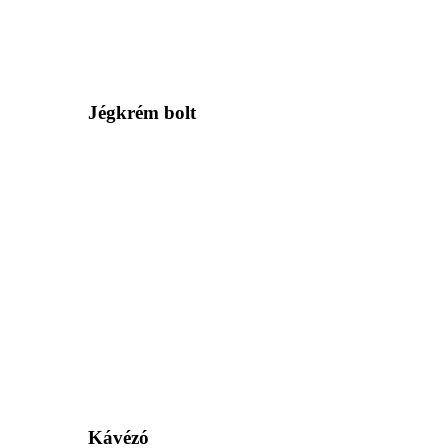
Jégkrém bolt
Kávézó