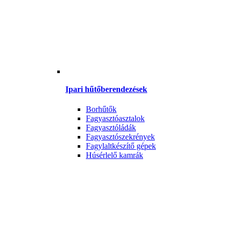
Ipari hűtőberendezések
Borhűtők
Fagyasztóasztalok
Fagyasztóládák
Fagyasztószekrények
Fagylaltkészítő gépek
Húsérlelő kamrák