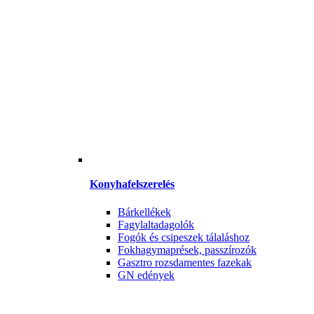
Konyhafelszerelés
Bárkellékek
Fagylaltadagolók
Fogók és csipeszek tálaláshoz
Fokhagymaprések, passzírozók
Gasztro rozsdamentes fazekak
GN edények