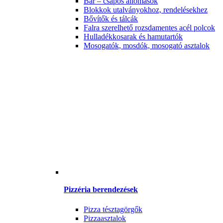
Bár – csapos állomások
Blokkok utalványokhoz, rendelésekhez
Bővítők és tálcák
Falra szerelhető rozsdamentes acél polcok
Hulladékkosarak és hamutartók
Mosogatók, mosdók, mosogató asztalok
Pizzéria berendezések
Pizza tésztagörgők
Pizzaasztalok