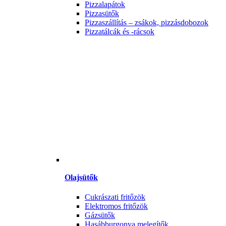
Pizzalapátok
Pizzasütők
Pizzaszállítás – zsákok, pizzásdobozok
Pizzatálcák és -rácsok
Olajsütők
Cukrászati fritőzök
Elektromos fritőzök
Gázsütők
Hasábburgonya melegítők