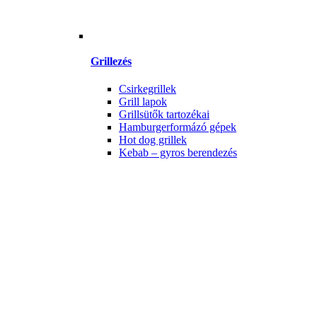
Grillezés
Csirkegrillek
Grill lapok
Grillsütők tartozékai
Hamburgerformázó gépek
Hot dog grillek
Kebab – gyros berendezés