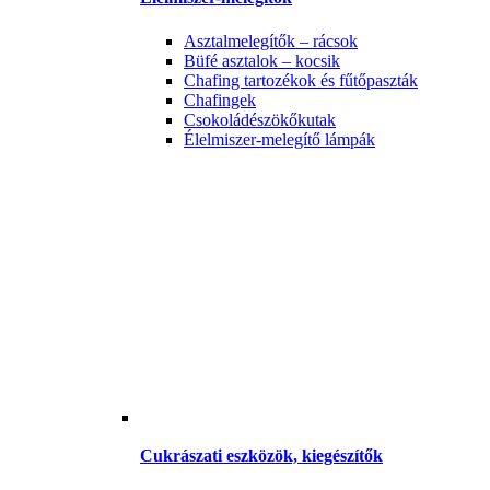
Asztalmelegítők – rácsok
Büfé asztalok – kocsik
Chafing tartozékok és fűtőpaszták
Chafingek
Csokoládészökőkutak
Élelmiszer-melegítő lámpák
Cukrászati eszközök, kiegészítők