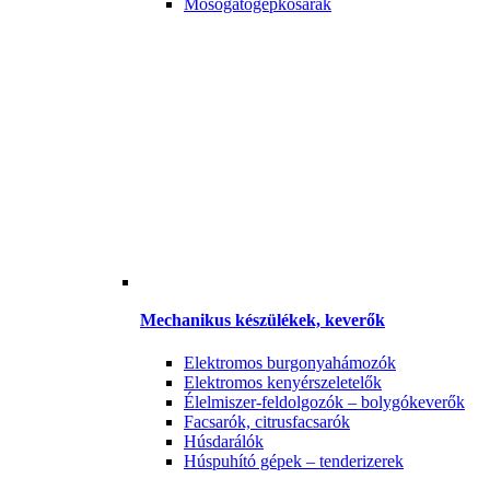
Mosogatógépkosarak
Mechanikus készülékek, keverők
Elektromos burgonyahámozók
Elektromos kenyérszeletelők
Élelmiszer-feldolgozók – bolygókeverők
Facsarók, citrusfacsarók
Húsdarálók
Húspuhító gépek – tenderizerek