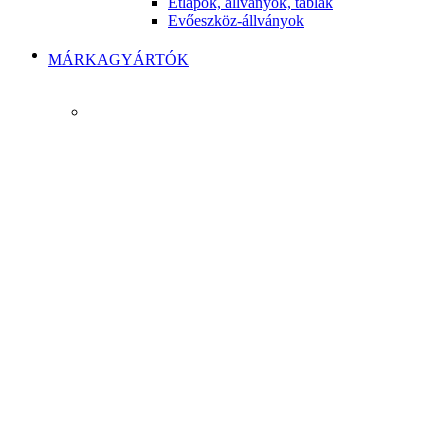
Étlapok, állványok, táblák
Evőeszköz-állványok
MÁRKAGYÁRTÓK