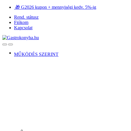
Ugrás
Ugrás
🎁 G2026 kupon + mennyiségi kedv. 5%-ig
a
a
Rend. státusz
navigációhoz
tartalomra
Fiókom
Kapcsolat
Open
Close
MŰKÖDÉS SZERINT