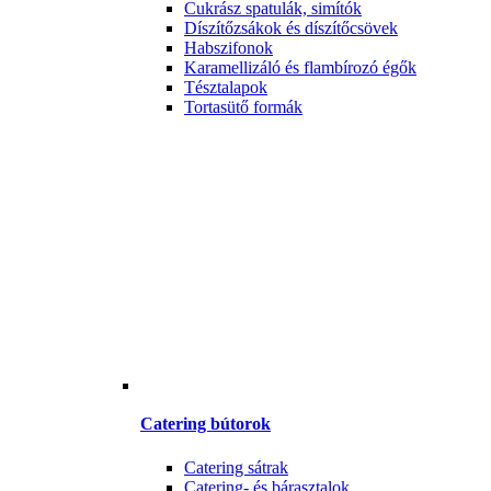
Cukrász spatulák, simítók
Díszítőzsákok és díszítőcsövek
Habszifonok
Karamellizáló és flambírozó égők
Tésztalapok
Tortasütő formák
Catering bútorok
Catering sátrak
Catering- és bárasztalok