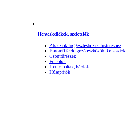
Henteskellékek, szeletelők
Akasztók függesztéshez és füstöléshez
Baromfi feldolgozó eszközök, kopasztók
Csontfűrészek
Füstölők
Hentesbalták, bárdok
Húsaprítók