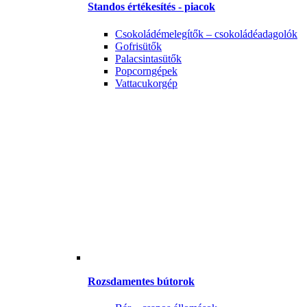
Standos értékesítés - piacok
Csokoládémelegítők – csokoládéadagolók
Gofrisütők
Palacsintasütők
Popcorngépek
Vattacukorgép
Rozsdamentes bútorok