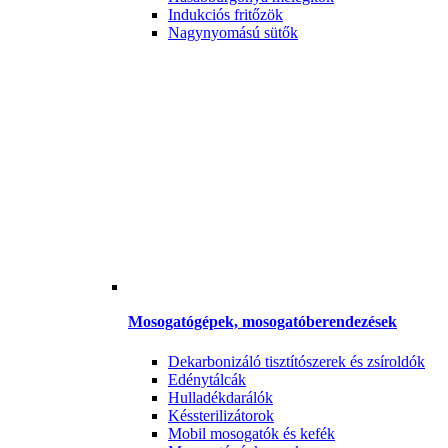
Indukciós fritőzök
Nagynyomású sütők
Mosogatógépek, mosogatóberendezések
Dekarbonizáló tisztítószerek és zsíroldók
Edénytálcák
Hulladékdarálók
Késsterilizátorok
Mobil mosogatók és kefék