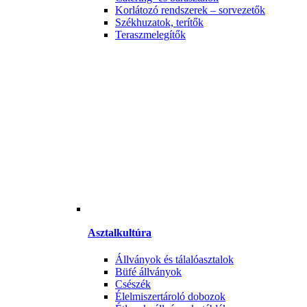
Korlátozó rendszerek – sorvezetők
Székhuzatok, terítők
Teraszmelegítők
Asztalkultúra
Állványok és tálalóasztalok
Büfé állványok
Csészék
Élelmiszertároló dobozok