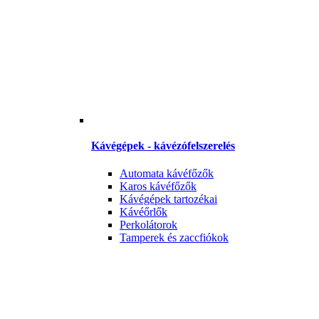
Kávégépek - kávézófelszerelés
Automata kávéfőzők
Karos kávéfőzők
Kávégépek tartozékai
Kávéőrlők
Perkolátorok
Tamperek és zaccfiókok