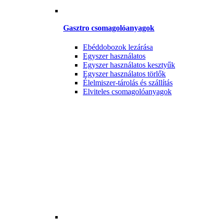
Gasztro csomagolóanyagok
Ebéddobozok lezárása
Egyszer használatos
Egyszer használatos kesztyűk
Egyszer használatos törlők
Élelmiszer-tárolás és szállítás
Elviteles csomagolóanyagok