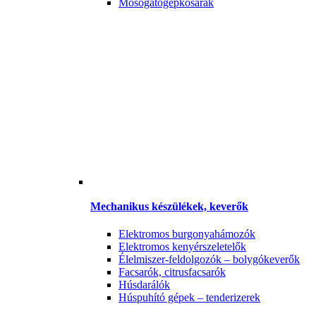
Mosogatógépkosarak
Mechanikus készülékek, keverők
Elektromos burgonyahámozók
Elektromos kenyérszeletelők
Élelmiszer-feldolgozók – bolygókeverők
Facsarók, citrusfacsarók
Húsdarálók
Húspuhító gépek – tenderizerek