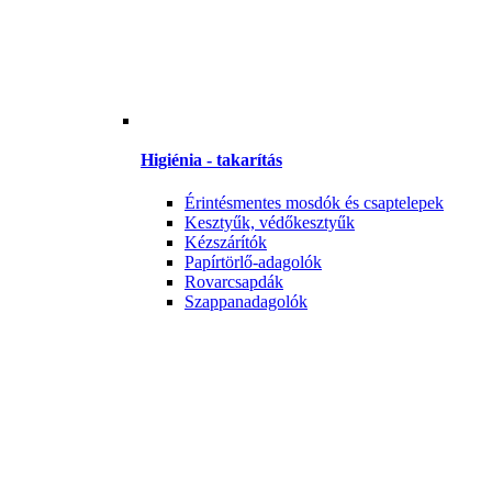
Higiénia - takarítás
Érintésmentes mosdók és csaptelepek
Kesztyűk, védőkesztyűk
Kézszárítók
Papírtörlő-adagolók
Rovarcsapdák
Szappanadagolók