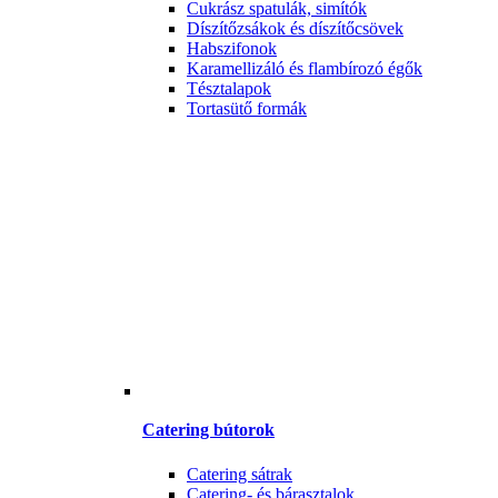
Cukrász spatulák, simítók
Díszítőzsákok és díszítőcsövek
Habszifonok
Karamellizáló és flambírozó égők
Tésztalapok
Tortasütő formák
Catering bútorok
Catering sátrak
Catering- és bárasztalok