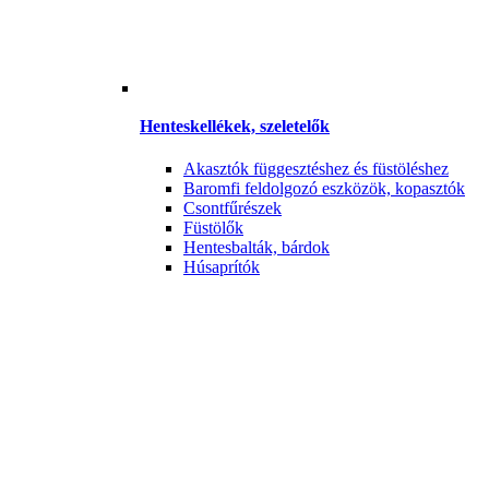
Henteskellékek, szeletelők
Akasztók függesztéshez és füstöléshez
Baromfi feldolgozó eszközök, kopasztók
Csontfűrészek
Füstölők
Hentesbalták, bárdok
Húsaprítók