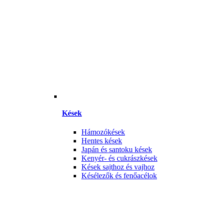
Kések
Hámozókések
Hentes kések
Japán és santoku kések
Kenyér- és cukrászkések
Kések sajthoz és vajhoz
Késélezők és fenőacélok