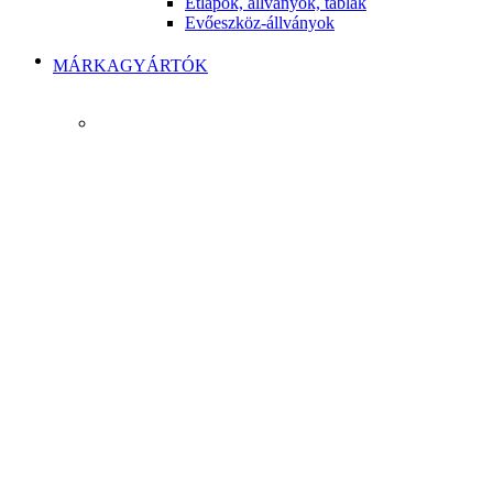
Étlapok, állványok, táblák
Evőeszköz-állványok
MÁRKAGYÁRTÓK