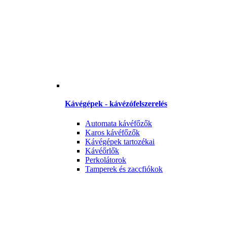
Kávégépek - kávézófelszerelés
Automata kávéfőzők
Karos kávéfőzők
Kávégépek tartozékai
Kávéőrlők
Perkolátorok
Tamperek és zaccfiókok