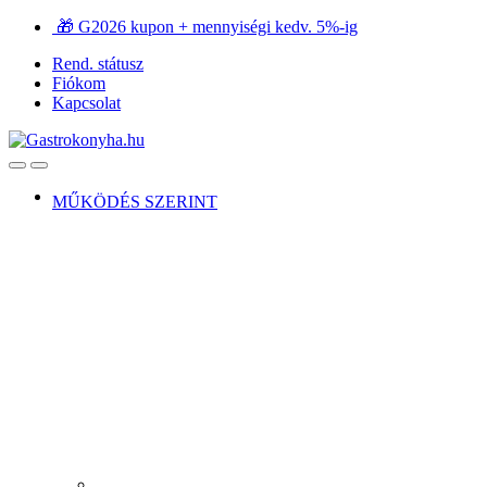
Ugrás
Ugrás
🎁 G2026 kupon + mennyiségi kedv. 5%-ig
a
a
Rend. státusz
navigációhoz
tartalomra
Fiókom
Kapcsolat
Open
Close
MŰKÖDÉS SZERINT