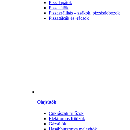
Pizzalapátok
Pizzasütők
Pizzaszállítás – zsákok, pizzásdobozok
Pizzatálcák és -rácsok
Olajsütők
Cukrászati fritőzök
Elektromos fritőzök
Gázsütők
Hasábburgonya melegítők