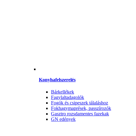
Konyhafelszerelés
Bárkellékek
Fagylaltadagolók
Fogók és csipeszek tálaláshoz
Fokhagymaprések, passzírozók
Gasztro rozsdamentes fazekak
GN edények