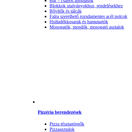
Bár – csapos állomások
Blokkok utalványokhoz, rendelésekhez
Bővítők és tálcák
Falra szerelhető rozsdamentes acél polcok
Hulladékkosarak és hamutartók
Mosogatók, mosdók, mosogató asztalok
Pizzéria berendezések
Pizza tésztagörgők
Pizzaasztalok