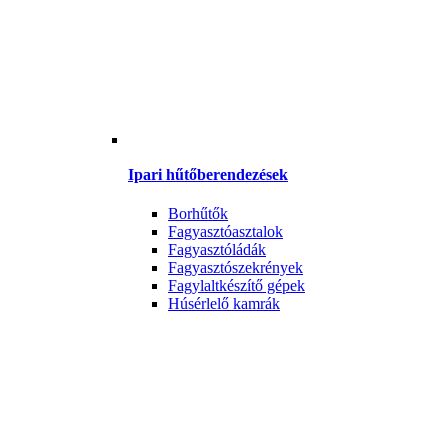
Ipari hűtőberendezések
Borhűtők
Fagyasztóasztalok
Fagyasztóládák
Fagyasztószekrények
Fagylaltkészítő gépek
Húsérlelő kamrák