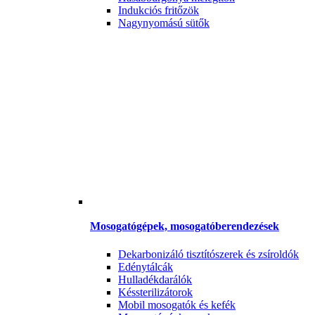
Indukciós fritőzök
Nagynyomású sütők
Mosogatógépek, mosogatóberendezések
Dekarbonizáló tisztítószerek és zsíroldók
Edénytálcák
Hulladékdarálók
Késsterilizátorok
Mobil mosogatók és kefék