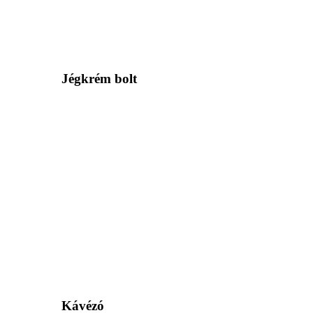
Jégkrém bolt
Kávézó