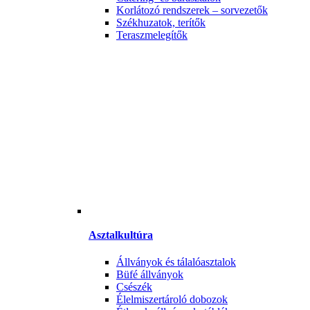
Korlátozó rendszerek – sorvezetők
Székhuzatok, terítők
Teraszmelegítők
Asztalkultúra
Állványok és tálalóasztalok
Büfé állványok
Csészék
Élelmiszertároló dobozok