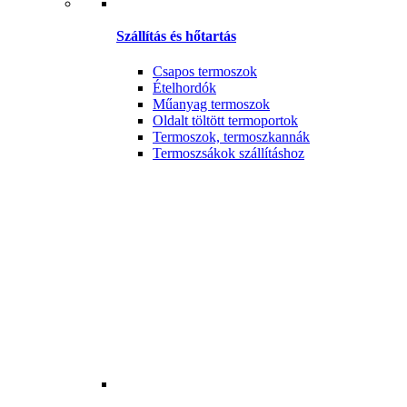
Szállítás és hőtartás
Csapos termoszok
Ételhordók
Műanyag termoszok
Oldalt töltött termoportok
Termoszok, termoszkannák
Termoszsákok szállításhoz