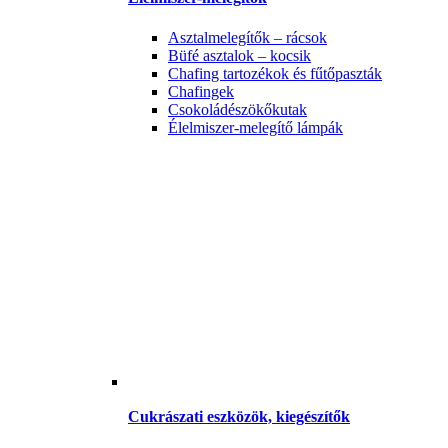
Asztalmelegítők – rácsok
Büfé asztalok – kocsik
Chafing tartozékok és fűtőpaszták
Chafingek
Csokoládészökőkutak
Élelmiszer-melegítő lámpák
Cukrászati eszközök, kiegészítők