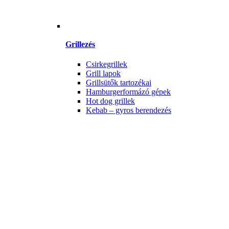
Grillezés
Csirkegrillek
Grill lapok
Grillsütők tartozékai
Hamburgerformázó gépek
Hot dog grillek
Kebab – gyros berendezés