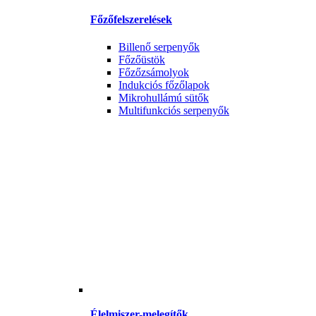
Főzőfelszerelések
Billenő serpenyők
Főzőüstök
Főzőzsámolyok
Indukciós főzőlapok
Mikrohullámú sütők
Multifunkciós serpenyők
Élelmiszer-melegítők