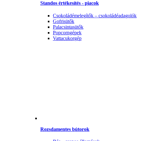
Standos értékesítés - piacok
Csokoládémelegítők – csokoládéadagolók
Gofrisütők
Palacsintasütők
Popcorngépek
Vattacukorgép
Rozsdamentes bútorok