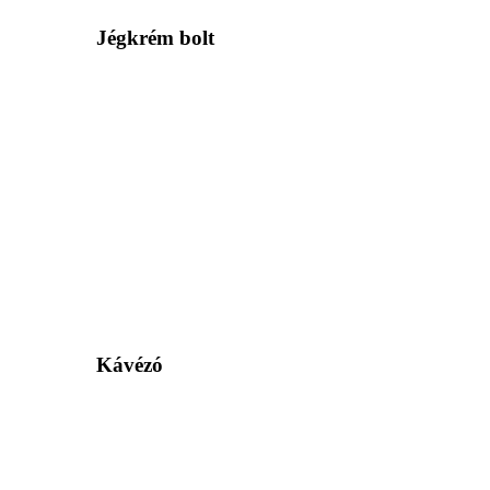
Jégkrém bolt
Kávézó