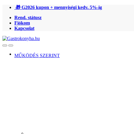
Ugrás
Ugrás
🎁 G2026 kupon + mennyiségi kedv. 5%-ig
a
a
Rend. státusz
navigációhoz
tartalomra
Fiókom
Kapcsolat
Open
Close
MŰKÖDÉS SZERINT