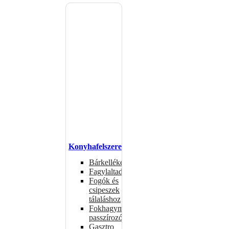
Konyhafelszerelés
Bárkellékek
Fagylaltadagolók
Fogók és
csipeszek
tálaláshoz
Fokhagymaprések,
passzírozók
Gasztro