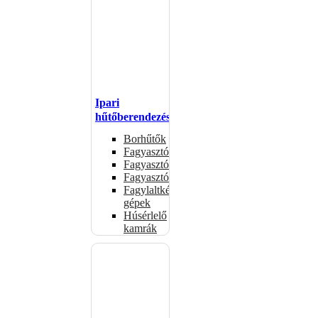
Ipari
hűtőberendezések
Borhűtők
Fagyasztóasztalok
Fagyasztóládák
Fagyasztószekrények
Fagylaltkészítő
gépek
Húsérlelő
kamrák