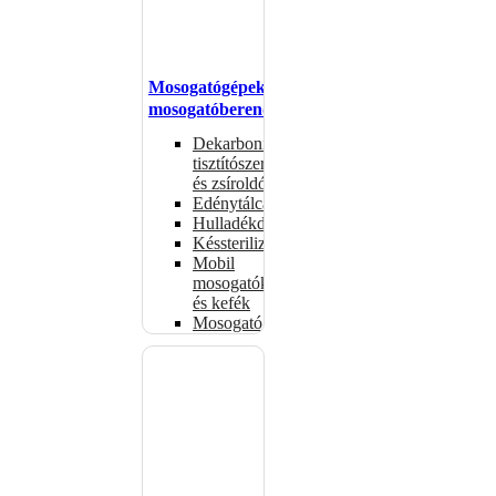
Mosogatógépek,
mosogatóberendezések
Dekarbonizáló
tisztítószerek
és zsíroldók
Edénytálcák
Hulladékdarálók
Késsterilizátorok
Mobil
mosogatók
és kefék
Mosogatógépkosarak