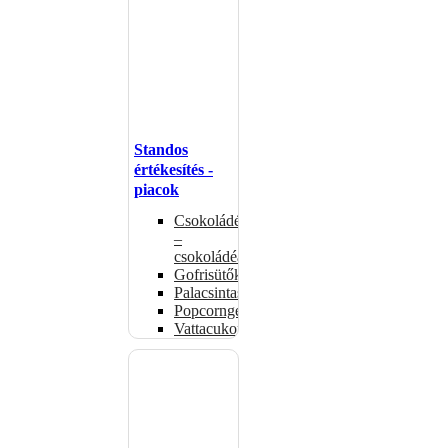
Standos
értékesítés -
piacok
Csokoládémelegítők
–
csokoládéadagolók
Gofrisütők
Palacsintasütők
Popcorngépek
Vattacukorgép