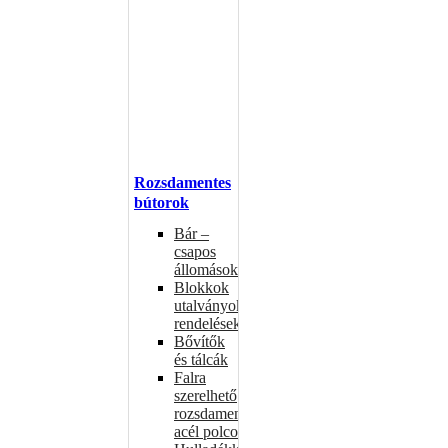
Rozsdamentes
bútorok
Bár –
csapos
állomások
Blokkok
utalványokhoz,
rendelésekhez
Bővítők
és tálcák
Falra
szerelhető
rozsdamentes
acél polcok