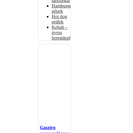
tartozékai
Hamburgerformázó
gépek
Hot dog
grillek
Kebab –
gyros
berendezés
Gasztro