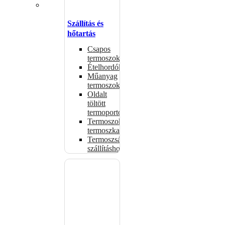
Szállítás és
hőtartás
Csapos
termoszok
Ételhordók
Műanyag
termoszok
Oldalt
töltött
termoportok
Termoszok,
termoszkannák
Termoszsákok
szállításhoz