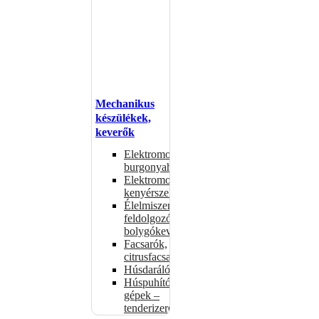
Mechanikus
készülékek,
keverők
Elektromos
burgonyahámozók
Elektromos
kenyérszeletelők
Élelmiszer-
feldolgozók –
bolygókeverők
Facsarók,
citrusfacsarók
Húsdarálók
Húspuhító
gépek –
tenderizerek