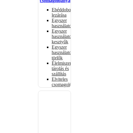
csomagolóanyagok
Ebéddobozok
lezárása
Egyszer
használatos
Egyszer
használatos
kesztyűk
Egyszer
használatos
törlők
Élelmiszer-
tárolás és
szállítás
Elviteles
csomagolóanyagok