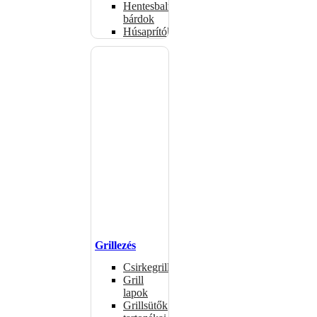
Hentesbalták,
bárdok
Húsaprítók
Grillezés
Csirkegrillek
Grill
lapok
Grillsütők