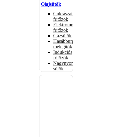
Olajsütők
Cukrászati
fritőzök
Elektromos
fritőzök
Gázsütők
Hasábburgonya
melegítők
Indukciós
fritőzök
Nagynyomású
sütők