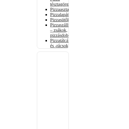
tésztagörgők
Pizzaasztalok
Pizzalapátok
Pizzasütők
Pizzaszállítás
– zsákok,
pizzásdobozok
Pizzatálcák
és -rácsok