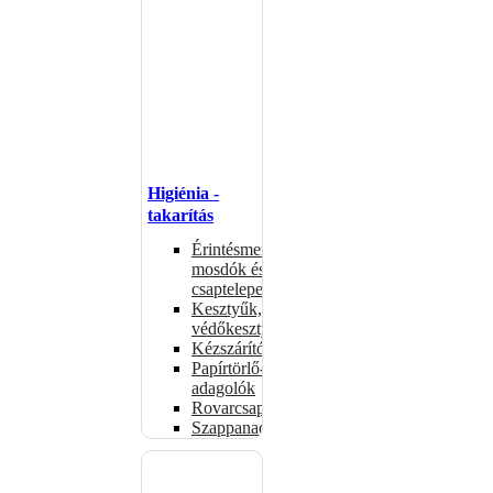
Higiénia -
takarítás
Érintésmentes
mosdók és
csaptelepek
Kesztyűk,
védőkesztyűk
Kézszárítók
Papírtörlő-
adagolók
Rovarcsapdák
Szappanadagolók