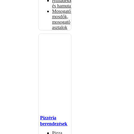
Hulladékkosarak
és hamutartók
Mosogatók,
mosdók,
mosogató
asztalok
Pizzéria
berendezések
Pizza