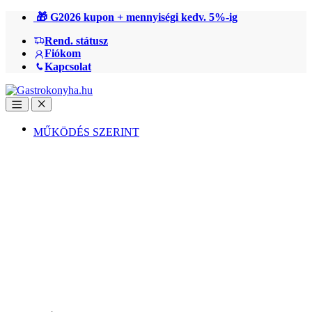
Ugrás
Ugrás
🎁 G2026 kupon + mennyiségi kedv. 5%-ig
a
a
Rend. státusz
navigációhoz
tartalomra
Fiókom
Kapcsolat
Open
Close
MŰKÖDÉS SZERINT