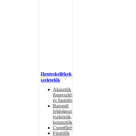
Henteskellékek,
szeletelők
Akasztók
függesztéshez
és füstöléshez
Baromfi
feldolgozó
eszközök,
kopasztók
Csontfűrészek
Füstölők