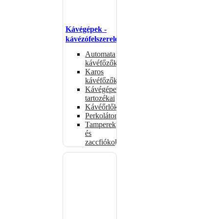
Kávégépek -
kávézófelszerelés
Automata
kávéfőzők
Karos
kávéfőzők
Kávégépek
tartozékai
Kávéőrlők
Perkolátorok
Tamperek
és
zaccfiókok