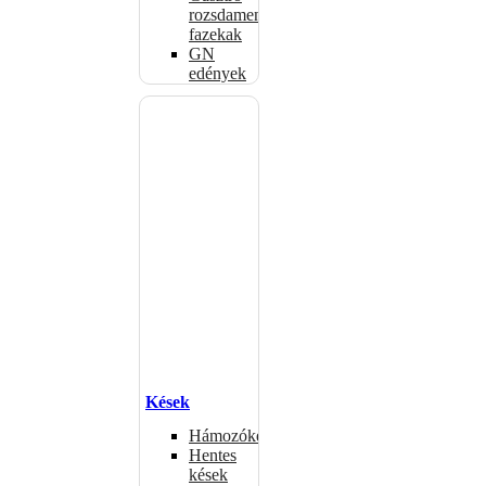
rozsdamentes
fazekak
GN
edények
Kések
Hámozókések
Hentes
kések