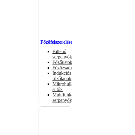
Főzőfelszerelések
Billenő
serpenyők
Főzőüstök
Főzőzsámolyok
Indukciós
főzőlapok
Mikrohullámú
sütők
Multifunkciós
serpenyők