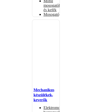
Mobil
mosogatók
és kefék
Mosogatógépkosarak
Mechanikus
készülékek,
keverők
Elektromos