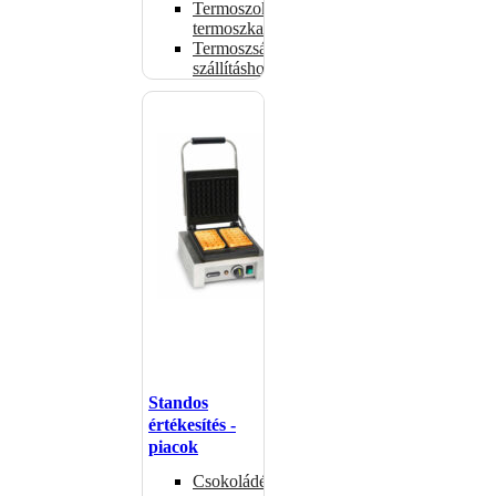
Termoszok,
termoszkannák
Termoszsákok
szállításhoz
Standos
értékesítés -
piacok
Csokoládémelegítők