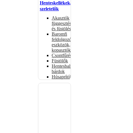
Henteskellékek,
szeletelők
Akasztók
függesztéshez
és füstöléshez
Baromfi
feldolgozó
eszközök,
kopasztók
Csontfűrészek
Füstölők
Hentesbalták,
bárdok
Húsaprítók