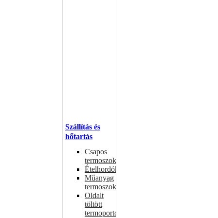
Szállítás és
hőtartás
Csapos
termoszok
Ételhordók
Műanyag
termoszok
Oldalt
töltött
termoportok