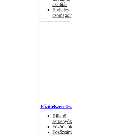
szállítás
Elviteles
csomagolóanyagok
Főzőfelszerelések
Billenő
serpenyők
Főzőüstök
Főzőzsámolyok