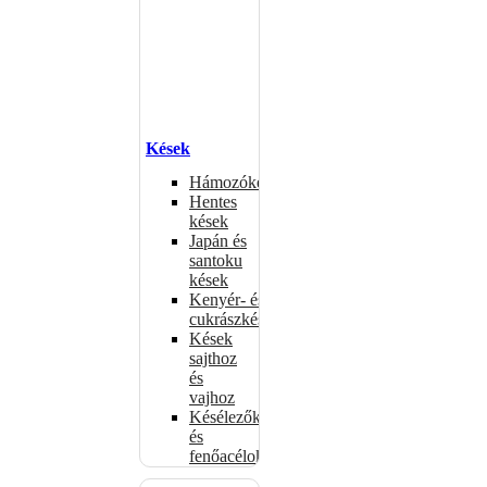
Kések
Hámozókések
Hentes
kések
Japán és
santoku
kések
Kenyér- és
cukrászkések
Kések
sajthoz
és
vajhoz
Késélezők
és
fenőacélok