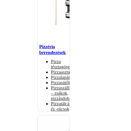
Pizzéria
berendezések
Pizza
tésztagörgők
Pizzaasztalok
Pizzalapátok
Pizzasütők
Pizzaszállítás
– zsákok,
pizzásdobozok
Pizzatálcák
és -rácsok