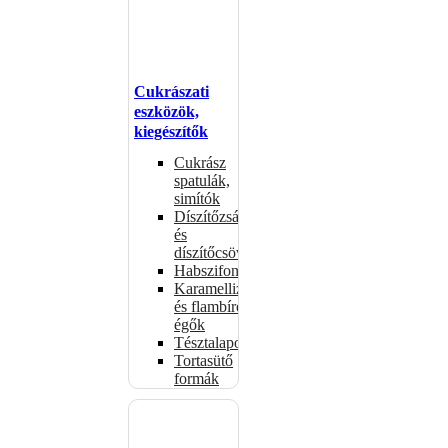
Cukrászati
eszközök,
kiegészítők
Cukrász
spatulák,
simítók
Díszítőzsákok
és
díszítőcsövek
Habszifonok
Karamellizáló
és flambírozó
égők
Tésztalapok
Tortasütő
formák