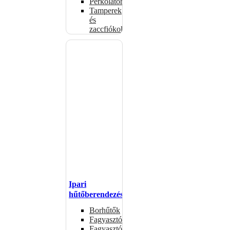
Perkolátorok
Tamperek
és
zaccfiókok
Ipari
hűtőberendezések
Borhűtők
Fagyasztóasztalok
Fagyasztóládák