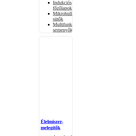
Indukciós
főzőlapok
Mikrohullámú
sütők
Multifunkciós
serpenyők
Élelmiszer-
melegítők