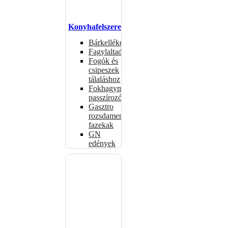
Konyhafelszerelés
Bárkellékek
Fagylaltadagolók
Fogók és
csipeszek
tálaláshoz
Fokhagymaprések,
passzírozók
Gasztro
rozsdamentes
fazekak
GN
edények