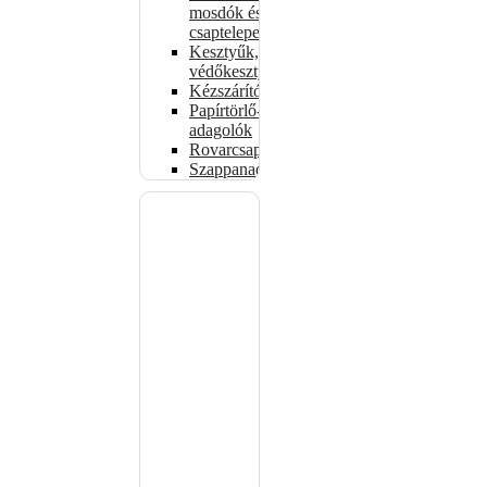
mosdók és
csaptelepek
Kesztyűk,
védőkesztyűk
Kézszárítók
Papírtörlő-
adagolók
Rovarcsapdák
Szappanadagolók