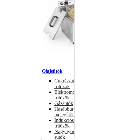
Olajsütők
Cukrászati
fritőzök
Elektromos
fritőzök
Gázsütők
Hasábburgonya
melegítők
Indukciós
fritőzök
Nagynyomású
sütők