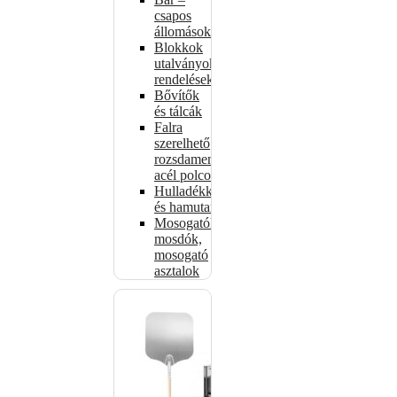
csapos
állomások
Blokkok
utalványokhoz,
rendelésekhez
Bővítők
és tálcák
Falra
szerelhető
rozsdamentes
acél polcok
Hulladékkosarak
és hamutartók
Mosogatók,
mosdók,
mosogató
asztalok