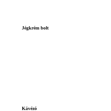
Jégkrém bolt
Kávézó