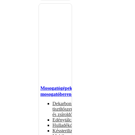
Mosogatógépek,
mosogatóberendezések
Dekarbonizáló
tisztítószerek
és zsíroldók
Edénytálcák
Hulladékdarálók
Késsterilizátorok