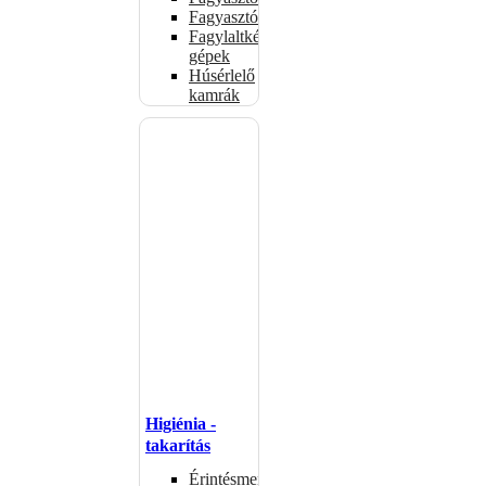
Fagyasztószekrények
Fagylaltkészítő
gépek
Húsérlelő
kamrák
Higiénia -
takarítás
Érintésmentes