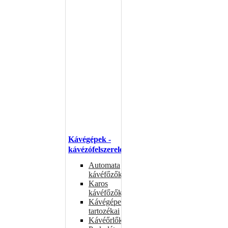
Kávégépek -
kávézófelszerelés
Automata
kávéfőzők
Karos
kávéfőzők
Kávégépek
tartozékai
Kávéőrlők