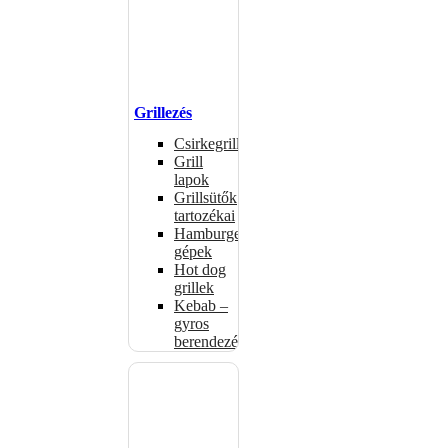
Grillezés
Csirkegrillek
Grill
lapok
Grillsütők
tartozékai
Hamburgerformázó
gépek
Hot dog
grillek
Kebab –
gyros
berendezés