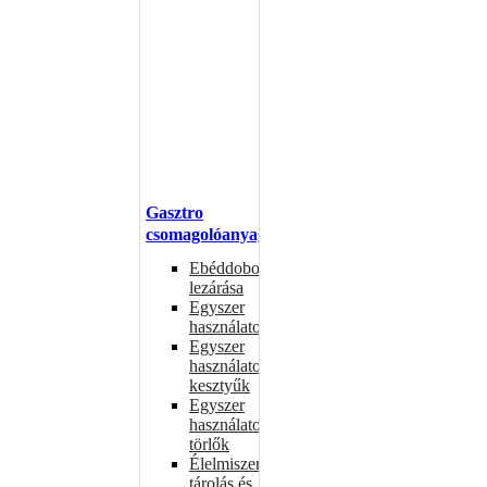
Gasztro
csomagolóanyagok
Ebéddobozok
lezárása
Egyszer
használatos
Egyszer
használatos
kesztyűk
Egyszer
használatos
törlők
Élelmiszer-
tárolás és