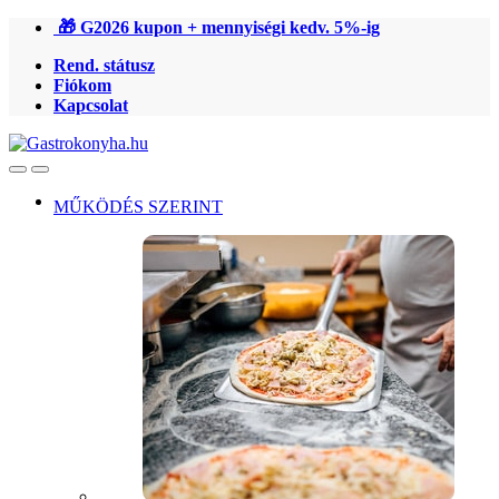
Ugrás
Ugrás
🎁 G2026 kupon + mennyiségi kedv. 5%-ig
a
a
Rend. státusz
navigációhoz
tartalomra
Fiókom
Kapcsolat
Open
Close
MŰKÖDÉS SZERINT