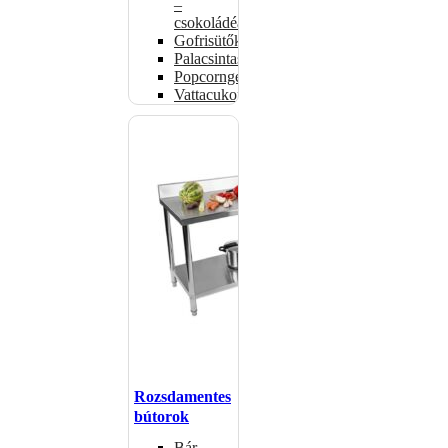
–
csokoládéadagolók
Gofrisütők
Palacsintasütők
Popcorngépek
Vattacukorgép
Rozsdamentes
bútorok
Bár –