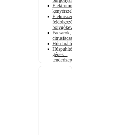
burgonyahámozók
Elektromos
kenyérszeletelők
Élelmiszer-
feldolgozók –
bolygókeverők
Facsarók,
citrusfacsarók
Húsdarálók
Húspuhító
gépek –
tenderizerek