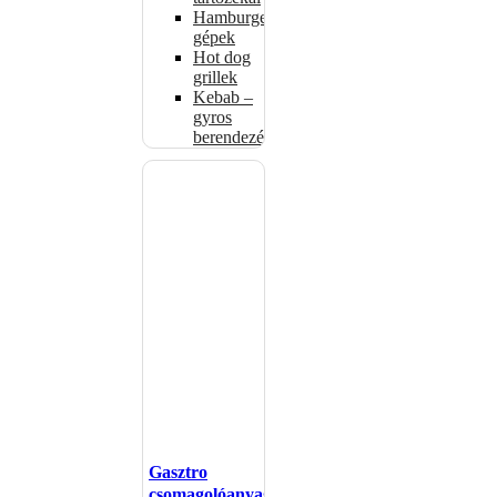
Hamburgerformázó
gépek
Hot dog
grillek
Kebab –
gyros
berendezés
Gasztro
csomagolóanyagok