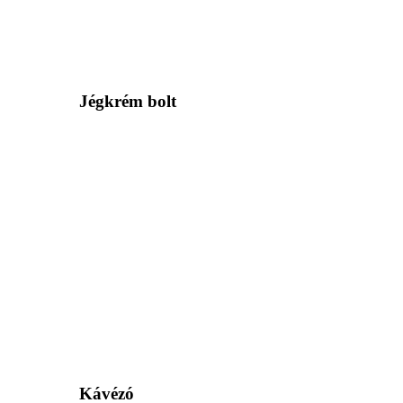
Jégkrém bolt
Kávézó