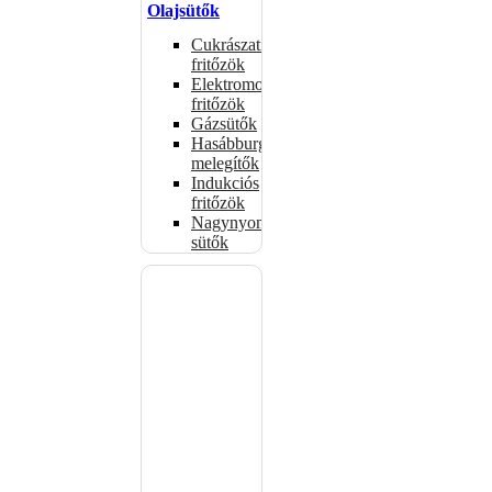
Olajsütők
Cukrászati
fritőzök
Elektromos
fritőzök
Gázsütők
Hasábburgonya
melegítők
Indukciós
fritőzök
Nagynyomású
sütők