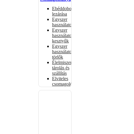
Ebéddobozok
lezárása
Egyszer
használatos
Egyszer
használatos
kesztyűk
Egyszer
használatos
törlők
Élelmiszer-
tárolás és
szállítás
Elviteles
csomagolóanyagok