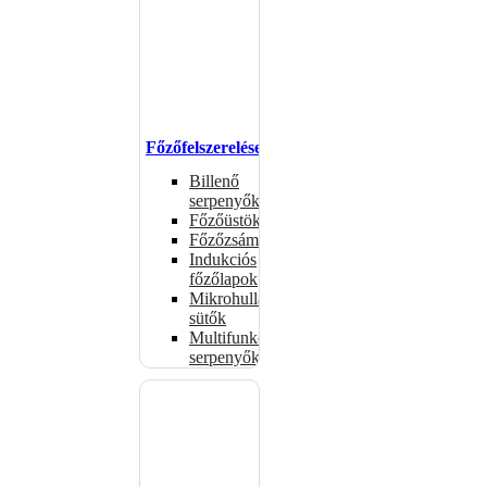
Főzőfelszerelések
Billenő
serpenyők
Főzőüstök
Főzőzsámolyok
Indukciós
főzőlapok
Mikrohullámú
sütők
Multifunkciós
serpenyők