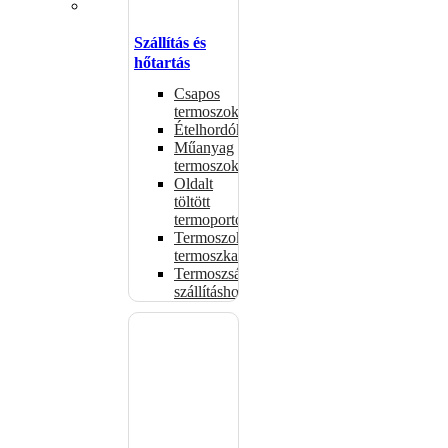
Szállítás és
hőtartás
Csapos
termoszok
Ételhordók
Műanyag
termoszok
Oldalt
töltött
termoportok
Termoszok,
termoszkannák
Termoszsákok
szállításhoz