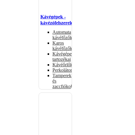
Kávégépek -
kávézófelszerelés
Automata
kávéfőzők
Karos
kávéfőzők
Kávégépek
tartozékai
Kávéőrlők
Perkolátorok
Tamperek
és
zaccfiókok