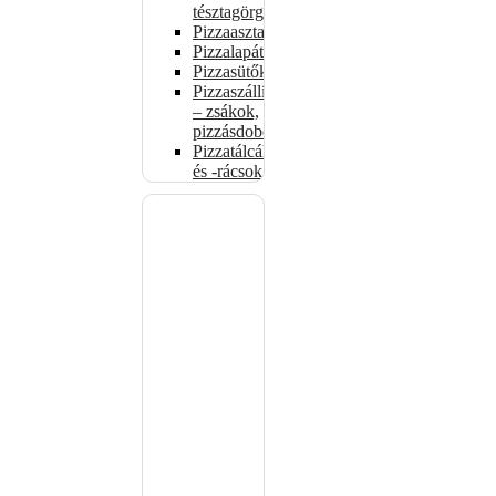
tésztagörgők
Pizzaasztalok
Pizzalapátok
Pizzasütők
Pizzaszállítás
– zsákok,
pizzásdobozok
Pizzatálcák
és -rácsok