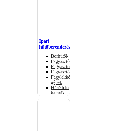
Ipari
hűtőberendezések
Borhűtők
Fagyasztóasztalok
Fagyasztóládák
Fagyasztószekrények
Fagylaltkészítő
gépek
Húsérlelő
kamrák