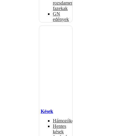
rozsdamentes
fazekak
GN
edények
Kések
Hámozókések
Hentes
kések