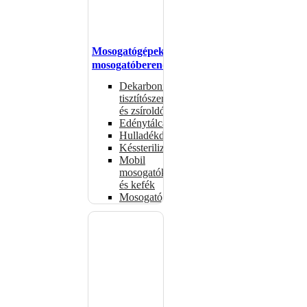
Mosogatógépek,
mosogatóberendezések
Dekarbonizáló
tisztítószerek
és zsíroldók
Edénytálcák
Hulladékdarálók
Késsterilizátorok
Mobil
mosogatók
és kefék
Mosogatógépkosarak