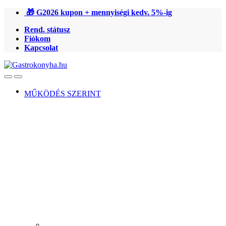
Ugrás
Ugrás
🎁 G2026 kupon + mennyiségi kedv. 5%-ig
a
a
Rend. státusz
navigációhoz
tartalomra
Fiókom
Kapcsolat
Open
Close
MŰKÖDÉS SZERINT