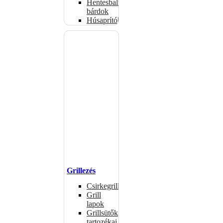
Hentesbalták,
bárdok
Húsaprítók
Grillezés
Csirkegrillek
Grill
lapok
Grillsütők
tartozékai