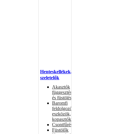
Henteskellékek,
szeletelők
Akasztók
függesztéshez
és füstöléshez
Baromfi
feldolgozó
eszközök,
kopasztók
Csontfűrészek
Füstölők