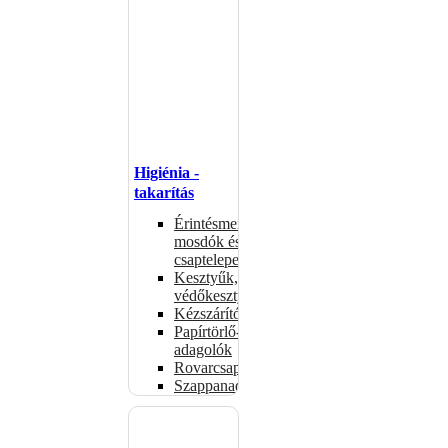
Higiénia -
takarítás
Érintésmentes
mosdók és
csaptelepek
Kesztyűk,
védőkesztyűk
Kézszárítók
Papírtörlő-
adagolók
Rovarcsapdák
Szappanadagolók