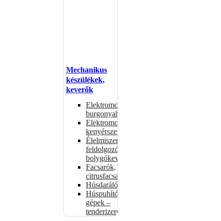
Mechanikus
készülékek,
keverők
Elektromos
burgonyahámozók
Elektromos
kenyérszeletelők
Élelmiszer-
feldolgozók –
bolygókeverők
Facsarók,
citrusfacsarók
Húsdarálók
Húspuhító
gépek –
tenderizerek