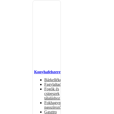
Konyhafelszerelés
Bárkellékek
Fagylaltadagolók
Fogók és
csipeszek
tálaláshoz
Fokhagymaprések,
passzírozók
Gasztro