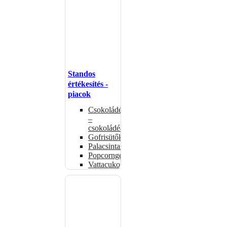
Standos
értékesítés -
piacok
Csokoládémelegítők
–
csokoládéadagolók
Gofrisütők
Palacsintasütők
Popcorngépek
Vattacukorgép