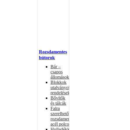
Rozsdamentes
bútorok
Bár –
csapos
állomások
Blokkok
utalványokhoz,
rendelésekhez
Bővítők
és tálcák
Falra
szerelhető
rozsdamentes
acél polcok
Hulladékkosarak