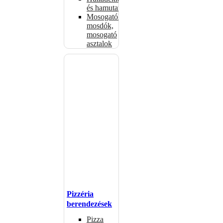
és hamutartók
Mosogatók,
mosdók,
mosogató
asztalok
Pizzéria
berendezések
Pizza