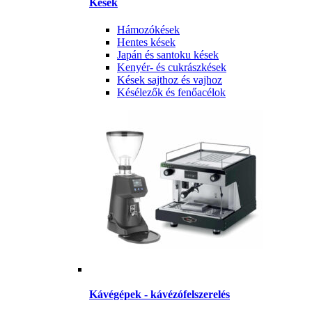
Kések
Hámozókések
Hentes kések
Japán és santoku kések
Kenyér- és cukrászkések
Kések sajthoz és vajhoz
Késélezők és fenőacélok
Kávégépek - kávézófelszerelés