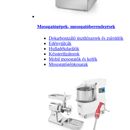
Mosogatógépek, mosogatóberendezések
Dekarbonizáló tisztítószerek és zsíroldók
Edénytálcák
Hulladékdarálók
Késsterilizátorok
Mobil mosogatók és kefék
Mosogatógépkosarak