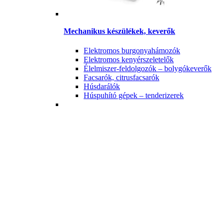
Mechanikus készülékek, keverők
Elektromos burgonyahámozók
Elektromos kenyérszeletelők
Élelmiszer-feldolgozók – bolygókeverők
Facsarók, citrusfacsarók
Húsdarálók
Húspuhító gépek – tenderizerek