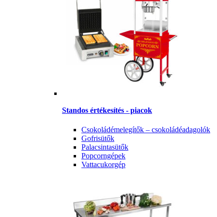
Standos értékesítés - piacok
Csokoládémelegítők – csokoládéadagolók
Gofrisütők
Palacsintasütők
Popcorngépek
Vattacukorgép