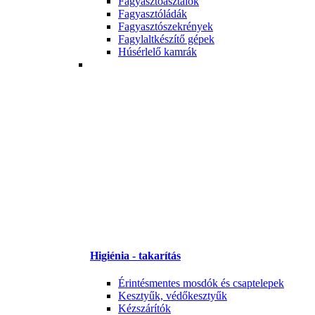
Fagyasztóasztalok
Fagyasztóládák
Fagyasztószekrények
Fagylaltkészítő gépek
Húsérlelő kamrák
Higiénia - takarítás
Érintésmentes mosdók és csaptelepek
Kesztyűk, védőkesztyűk
Kézszárítók