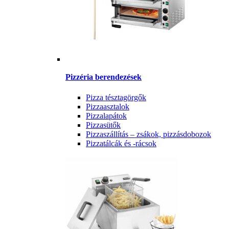
Pizzéria berendezések
Pizza tésztagörgők
Pizzaasztalok
Pizzalapátok
Pizzasütők
Pizzaszállítás – zsákok, pizzásdobozok
Pizzatálcák és -rácsok