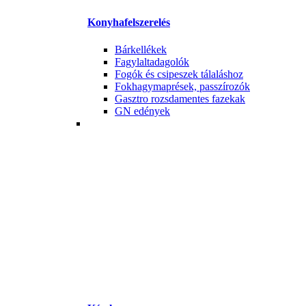
Konyhafelszerelés
Bárkellékek
Fagylaltadagolók
Fogók és csipeszek tálaláshoz
Fokhagymaprések, passzírozók
Gasztro rozsdamentes fazekak
GN edények