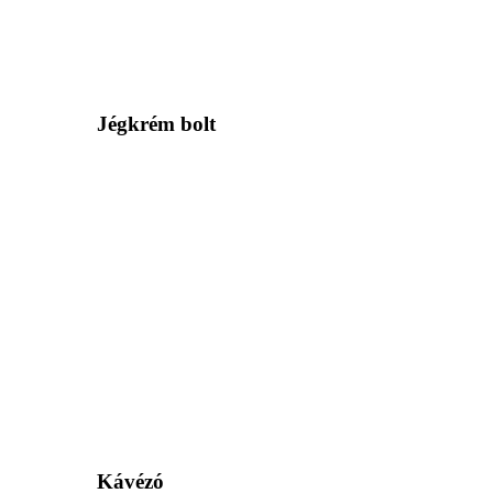
Jégkrém bolt
Kávézó