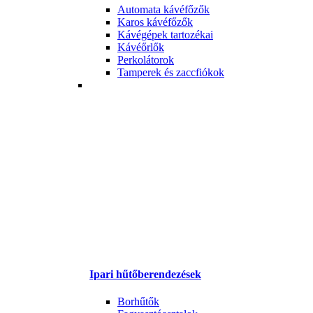
Automata kávéfőzők
Karos kávéfőzők
Kávégépek tartozékai
Kávéőrlők
Perkolátorok
Tamperek és zaccfiókok
Ipari hűtőberendezések
Borhűtők