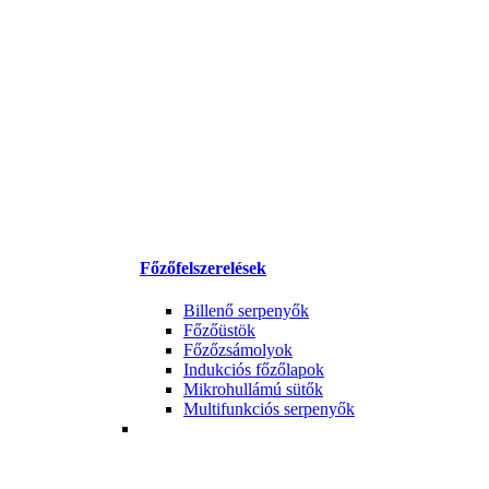
Főzőfelszerelések
Billenő serpenyők
Főzőüstök
Főzőzsámolyok
Indukciós főzőlapok
Mikrohullámú sütők
Multifunkciós serpenyők