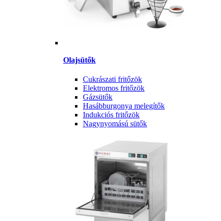
Olajsütők
Cukrászati fritőzök
Elektromos fritőzök
Gázsütők
Hasábburgonya melegítők
Indukciós fritőzök
Nagynyomású sütők