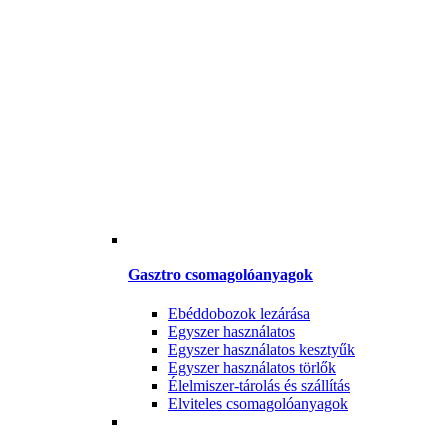
Gasztro csomagolóanyagok
Ebéddobozok lezárása
Egyszer használatos
Egyszer használatos kesztyűk
Egyszer használatos törlők
Élelmiszer-tárolás és szállítás
Elviteles csomagolóanyagok