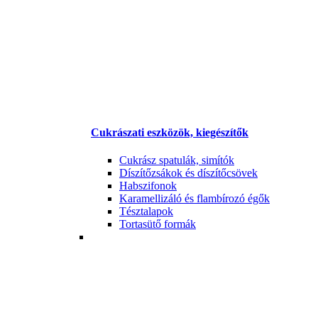
Cukrászati eszközök, kiegészítők
Cukrász spatulák, simítók
Díszítőzsákok és díszítőcsövek
Habszifonok
Karamellizáló és flambírozó égők
Tésztalapok
Tortasütő formák