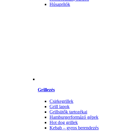
Húsaprítók
Grillezés
Csirkegrillek
Grill lapok
Grillsütők tartozékai
Hamburgerformázó gépek
Hot dog grillek
Kebab – gyros berendezés