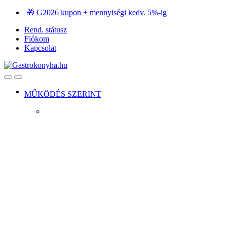
Ugrás
Ugrás
🎁 G2026 kupon + mennyiségi kedv. 5%-ig
a
a
Rend. státusz
navigációhoz
tartalomra
Fiókom
Kapcsolat
Open
Close
MŰKÖDÉS SZERINT