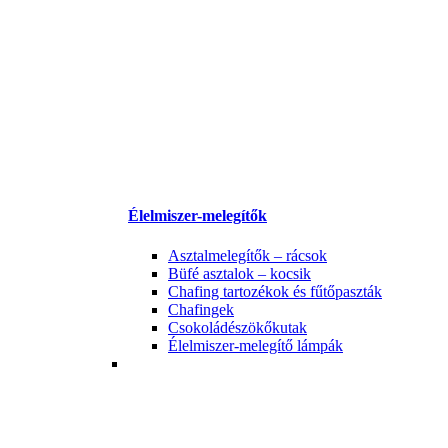
Élelmiszer-melegítők
Asztalmelegítők – rácsok
Büfé asztalok – kocsik
Chafing tartozékok és fűtőpaszták
Chafingek
Csokoládészökőkutak
Élelmiszer-melegítő lámpák