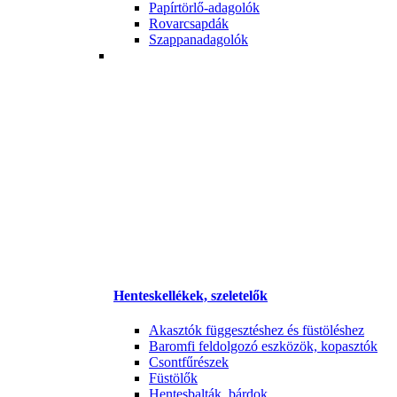
Papírtörlő-adagolók
Rovarcsapdák
Szappanadagolók
Henteskellékek, szeletelők
Akasztók függesztéshez és füstöléshez
Baromfi feldolgozó eszközök, kopasztók
Csontfűrészek
Füstölők
Hentesbalták, bárdok