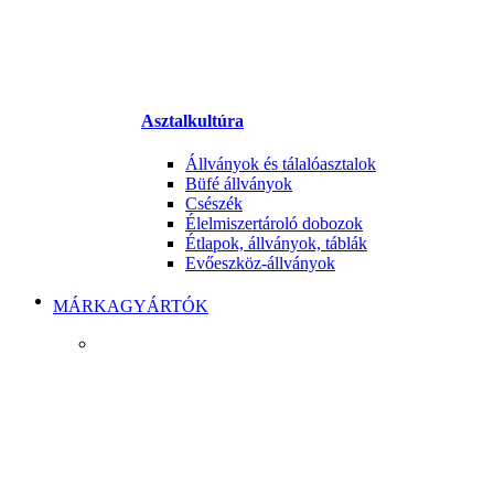
Asztalkultúra
Állványok és tálalóasztalok
Büfé állványok
Csészék
Élelmiszertároló dobozok
Étlapok, állványok, táblák
Evőeszköz-állványok
MÁRKAGYÁRTÓK