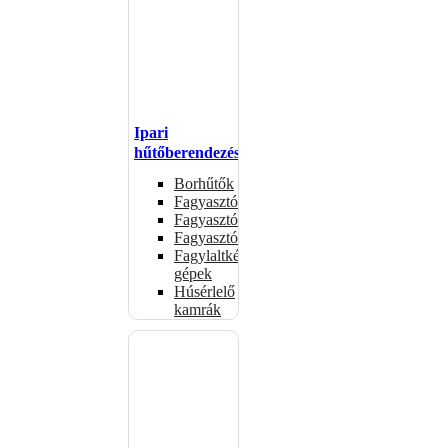
Ipari
hűtőberendezések
Borhűtők
Fagyasztóasztalok
Fagyasztóládák
Fagyasztószekrények
Fagylaltkészítő
gépek
Húsérlelő
kamrák