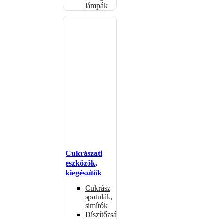
lámpák
Cukrászati
eszközök,
kiegészítők
Cukrász
spatulák,
simítók
Díszítőzsákok