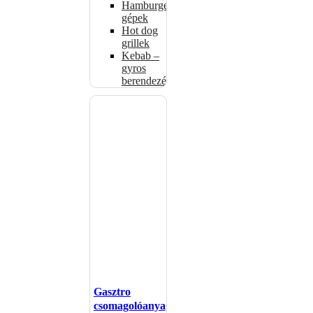
Hamburgerformázó
gépek
Hot dog
grillek
Kebab –
gyros
berendezés
Gasztro
csomagolóanyagok