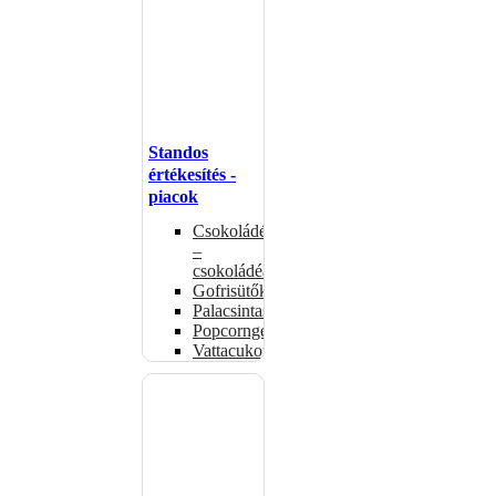
Standos
értékesítés -
piacok
Csokoládémelegítők
–
csokoládéadagolók
Gofrisütők
Palacsintasütők
Popcorngépek
Vattacukorgép