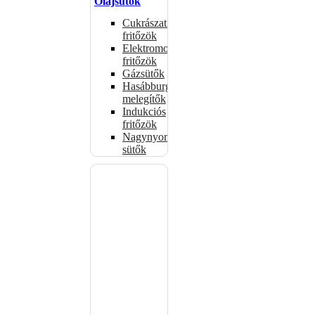
Olajsütők
Cukrászati
fritőzök
Elektromos
fritőzök
Gázsütők
Hasábburgonya
melegítők
Indukciós
fritőzök
Nagynyomású
sütők