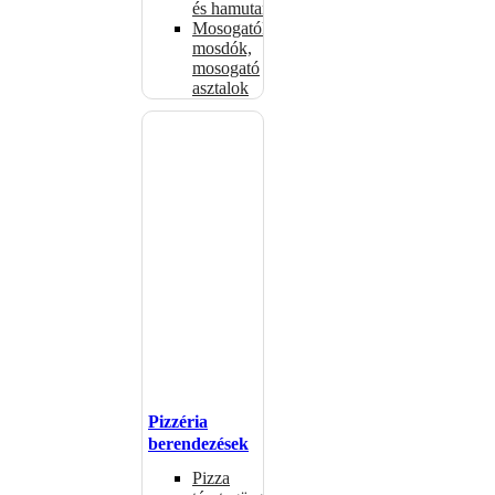
és hamutartók
Mosogatók,
mosdók,
mosogató
asztalok
Pizzéria
berendezések
Pizza