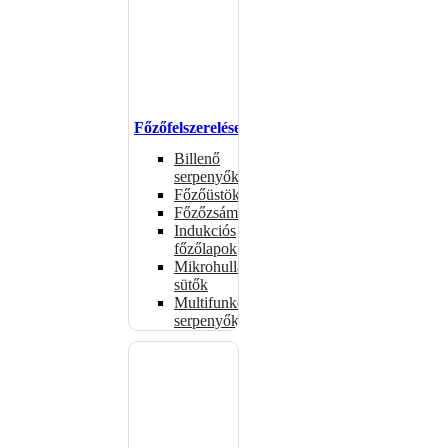
Főzőfelszerelések
Billenő
serpenyők
Főzőüstök
Főzőzsámolyok
Indukciós
főzőlapok
Mikrohullámú
sütők
Multifunkciós
serpenyők