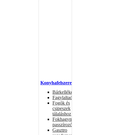
Konyhafelszerelés
Bárkellékek
Fagylaltadagolók
Fogók és
csipeszek
tálaláshoz
Fokhagymaprések,
passzírozók
Gasztro