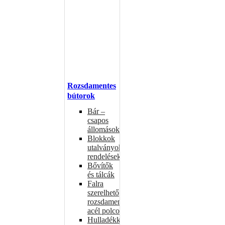
Rozsdamentes
bútorok
Bár –
csapos
állomások
Blokkok
utalványokhoz,
rendelésekhez
Bővítők
és tálcák
Falra
szerelhető
rozsdamentes
acél polcok
Hulladékkosarak