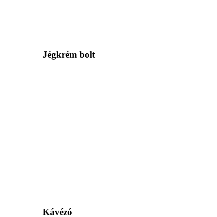
Jégkrém bolt
Kávézó