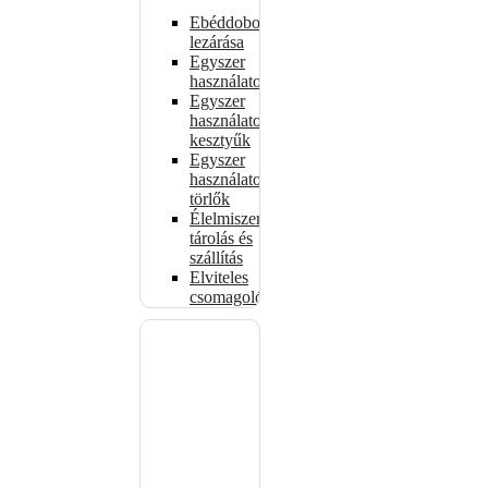
Ebéddobozok
lezárása
Egyszer
használatos
Egyszer
használatos
kesztyűk
Egyszer
használatos
törlők
Élelmiszer-
tárolás és
szállítás
Elviteles
csomagolóanyagok