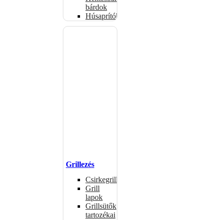
bárdok
Húsaprítók
Grillezés
Csirkegrillek
Grill
lapok
Grillsütők
tartozékai