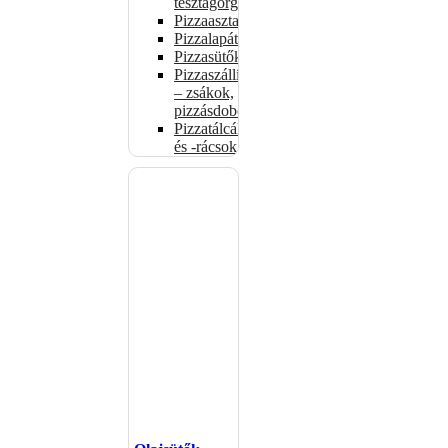
tésztagörgők
Pizzaasztalok
Pizzalapátok
Pizzasütők
Pizzaszállítás
– zsákok,
pizzásdobozok
Pizzatálcák
és -rácsok