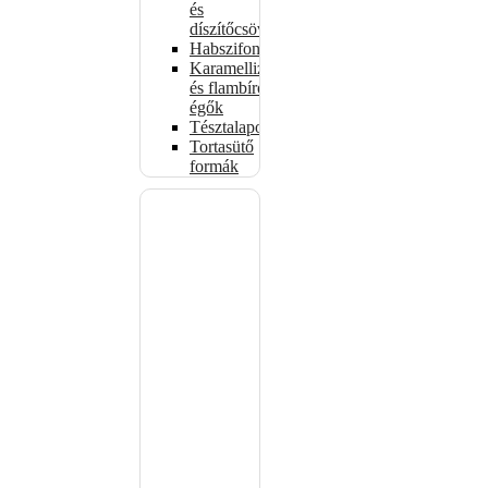
és
díszítőcsövek
Habszifonok
Karamellizáló
és flambírozó
égők
Tésztalapok
Tortasütő
formák