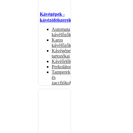
Kávégépek -
kávézófelszerelés
Automata
kávéfőzők
Karos
kávéfőzők
Kávégépek
tartozékai
Kávéőrlők
Perkolátorok
Tamperek
és
zaccfiókok