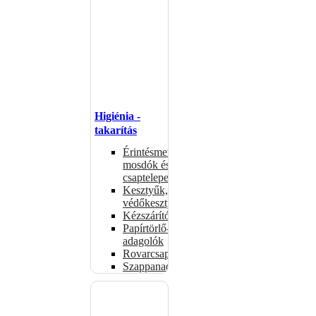
Higiénia -
takarítás
Érintésmentes
mosdók és
csaptelepek
Kesztyűk,
védőkesztyűk
Kézszárítók
Papírtörlő-
adagolók
Rovarcsapdák
Szappanadagolók