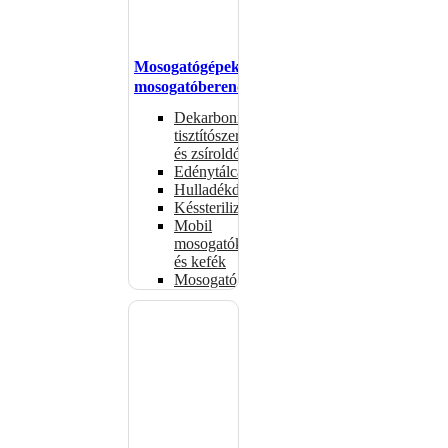
Mosogatógépek,
mosogatóberendezések
Dekarbonizáló
tisztítószerek
és zsíroldók
Edénytálcák
Hulladékdarálók
Késsterilizátorok
Mobil
mosogatók
és kefék
Mosogatógépkosarak