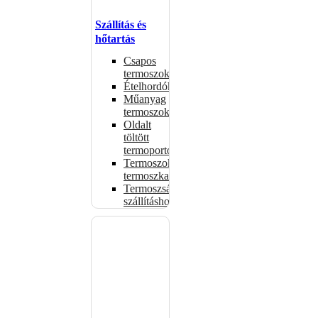
Szállítás és
hőtartás
Csapos
termoszok
Ételhordók
Műanyag
termoszok
Oldalt
töltött
termoportok
Termoszok,
termoszkannák
Termoszsákok
szállításhoz