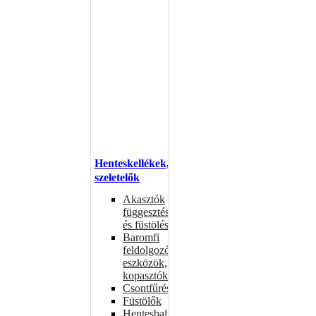
Henteskellékek,
szeletelők
Akasztók
függesztéshez
és füstöléshez
Baromfi
feldolgozó
eszközök,
kopasztók
Csontfűrészek
Füstölők
Hentesbalták,