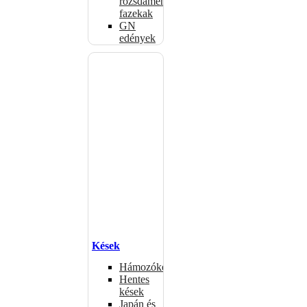
rozsdamentes
fazekak
GN
edények
Kések
Hámozókések
Hentes
kések
Japán és