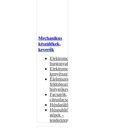
Mechanikus
készülékek,
keverők
Elektromos
burgonyahámozók
Elektromos
kenyérszeletelők
Élelmiszer-
feldolgozók –
bolygókeverők
Facsarók,
citrusfacsarók
Húsdarálók
Húspuhító
gépek –
tenderizerek