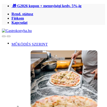
Ugrás
Ugrás
🎁 G2026 kupon + mennyiségi kedv. 5%-ig
a
a
Rend. státusz
navigációhoz
tartalomra
Fiókom
Kapcsolat
Open
Close
MŰKÖDÉS SZERINT