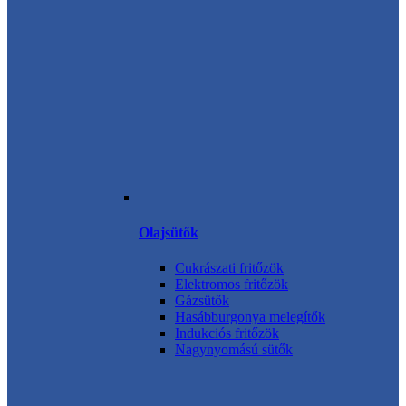
Olajsütők
Cukrászati fritőzök
Elektromos fritőzök
Gázsütők
Hasábburgonya melegítők
Indukciós fritőzök
Nagynyomású sütők