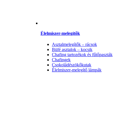
Élelmiszer-melegítők
Asztalmelegítők – rácsok
Büfé asztalok – kocsik
Chafing tartozékok és fűtőpaszták
Chafingek
Csokoládészökőkutak
Élelmiszer-melegítő lámpák