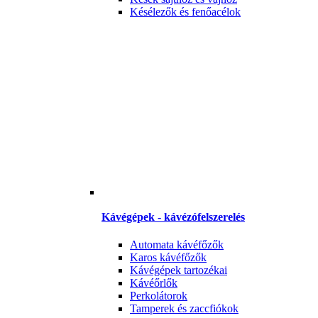
Késélezők és fenőacélok
Kávégépek - kávézófelszerelés
Automata kávéfőzők
Karos kávéfőzők
Kávégépek tartozékai
Kávéőrlők
Perkolátorok
Tamperek és zaccfiókok