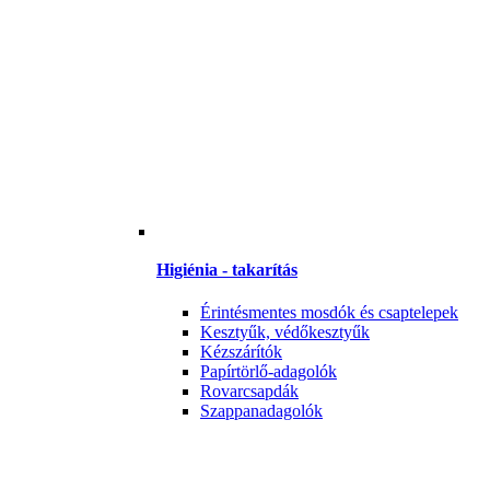
Higiénia - takarítás
Érintésmentes mosdók és csaptelepek
Kesztyűk, védőkesztyűk
Kézszárítók
Papírtörlő-adagolók
Rovarcsapdák
Szappanadagolók