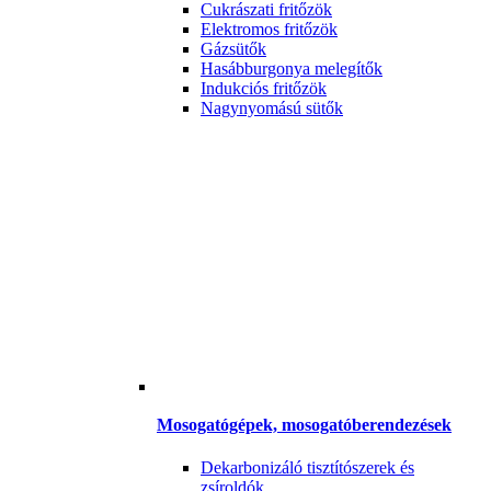
Cukrászati fritőzök
Elektromos fritőzök
Gázsütők
Hasábburgonya melegítők
Indukciós fritőzök
Nagynyomású sütők
Mosogatógépek, mosogatóberendezések
Dekarbonizáló tisztítószerek és
zsíroldók