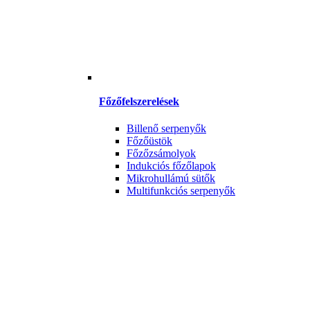
Főzőfelszerelések
Billenő serpenyők
Főzőüstök
Főzőzsámolyok
Indukciós főzőlapok
Mikrohullámú sütők
Multifunkciós serpenyők