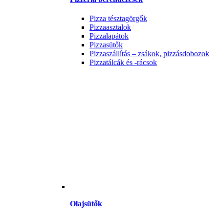
Pizza tésztagörgők
Pizzaasztalok
Pizzalapátok
Pizzasütők
Pizzaszállítás – zsákok, pizzásdobozok
Pizzatálcák és -rácsok
Olajsütők