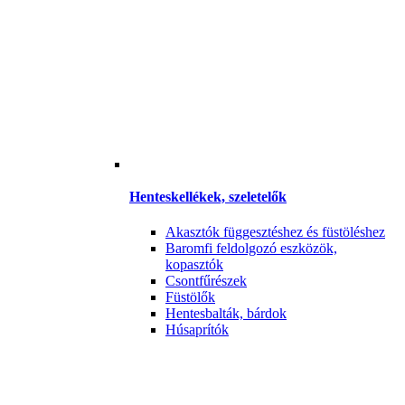
Henteskellékek, szeletelők
Akasztók függesztéshez és füstöléshez
Baromfi feldolgozó eszközök,
kopasztók
Csontfűrészek
Füstölők
Hentesbalták, bárdok
Húsaprítók