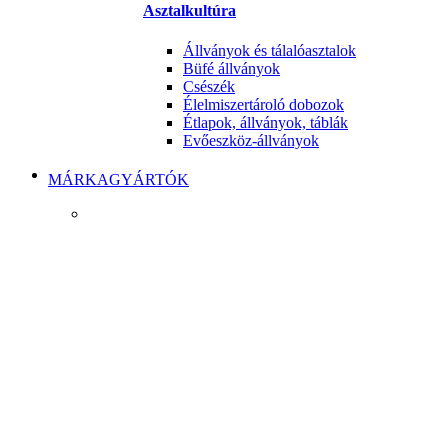
Asztalkultúra
Állványok és tálalóasztalok
Büfé állványok
Csészék
Élelmiszertároló dobozok
Étlapok, állványok, táblák
Evőeszköz-állványok
MÁRKAGYÁRTÓK