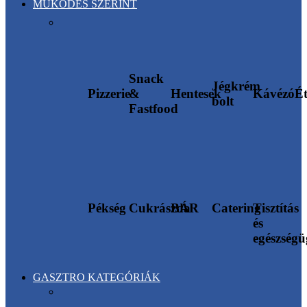
MŰKÖDÉS SZERINT
Snack
Jégkrém
Pizzerie
&
Hentesek
Kávézó
É
bolt
Fastfood
Pékség
Cukrászda
BÁR
Catering
Tisztítás
és
egészség
GASZTRO KATEGÓRIÁK