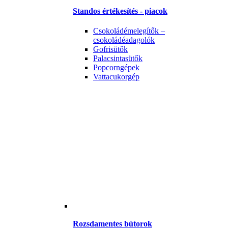
Standos értékesítés - piacok
Csokoládémelegítők –
csokoládéadagolók
Gofrisütők
Palacsintasütők
Popcorngépek
Vattacukorgép
Rozsdamentes bútorok