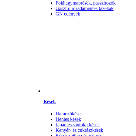
Fokhagymaprések, passzírozók
Gasztro rozsdamentes fazekak
GN edények
Kések
Hámozókések
Hentes kések
Japán és santoku kések
Kenyér- és cukrászkések
Kések sajthoz és vajhoz