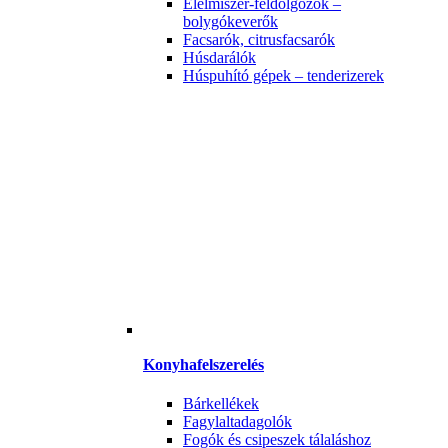
Élelmiszer-feldolgozók –
bolygókeverők
Facsarók, citrusfacsarók
Húsdarálók
Húspuhító gépek – tenderizerek
Konyhafelszerelés
Bárkellékek
Fagylaltadagolók
Fogók és csipeszek tálaláshoz