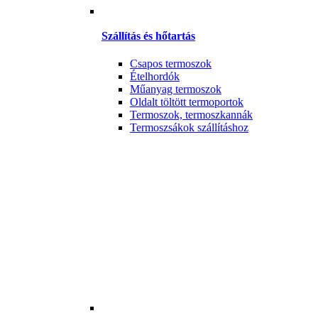
Szállítás és hőtartás
Csapos termoszok
Ételhordók
Műanyag termoszok
Oldalt töltött termoportok
Termoszok, termoszkannák
Termoszsákok szállításhoz