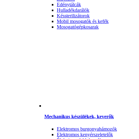
Edénytálcák
Hulladékdarálók
Késsterilizátorok
Mobil mosogatók és kefék
Mosogatógépkosarak
Mechanikus készülékek, keverők
Elektromos burgonyahámozók
Elektromos kenyérszeletelők