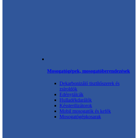
Mosogatógépek, mosogatóberendezések
Dekarbonizáló tisztítószerek és
zsíroldók
Edénytálcák
Hulladékdarálók
Késsterilizátorok
Mobil mosogatók és kefék
Mosogatógépkosarak