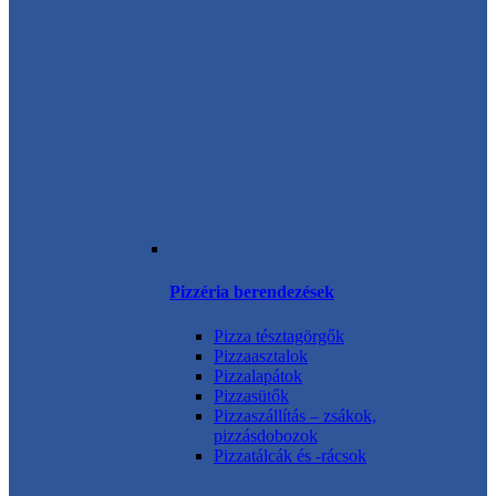
Pizzéria berendezések
Pizza tésztagörgők
Pizzaasztalok
Pizzalapátok
Pizzasütők
Pizzaszállítás – zsákok,
pizzásdobozok
Pizzatálcák és -rácsok