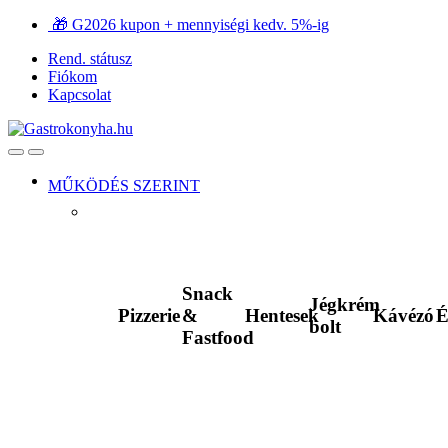
Ugrás
Ugrás
🎁 G2026 kupon + mennyiségi kedv. 5%-ig
a
a
Rend. státusz
navigációhoz
tartalomra
Fiókom
Kapcsolat
Open
Close
MŰKÖDÉS SZERINT
Snack
Jégkrém
Pizzerie
&
Hentesek
Kávézó
É
bolt
Fastfood