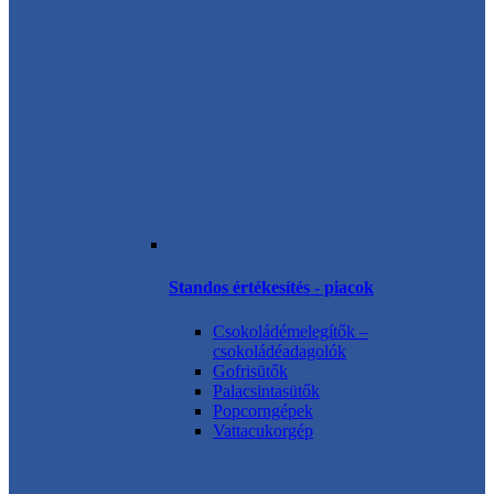
Standos értékesítés - piacok
Csokoládémelegítők –
csokoládéadagolók
Gofrisütők
Palacsintasütők
Popcorngépek
Vattacukorgép