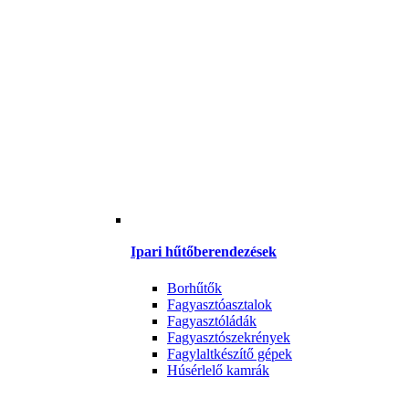
Ipari hűtőberendezések
Borhűtők
Fagyasztóasztalok
Fagyasztóládák
Fagyasztószekrények
Fagylaltkészítő gépek
Húsérlelő kamrák