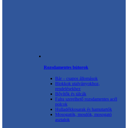
Rozsdamentes bútorok
Bár – csapos állomások
Blokkok utalványokhoz,
rendelésekhez
Bővítők és tálcák
Falra szerelhető rozsdamentes acél
polcok
Hulladékkosarak és hamutartók
Mosogatók, mosdók, mosogató
asztalok