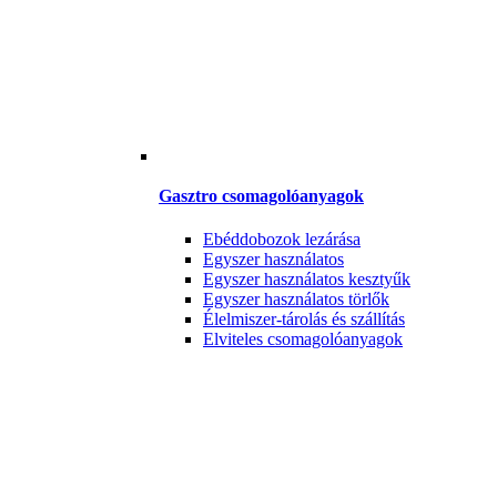
Gasztro csomagolóanyagok
Ebéddobozok lezárása
Egyszer használatos
Egyszer használatos kesztyűk
Egyszer használatos törlők
Élelmiszer-tárolás és szállítás
Elviteles csomagolóanyagok