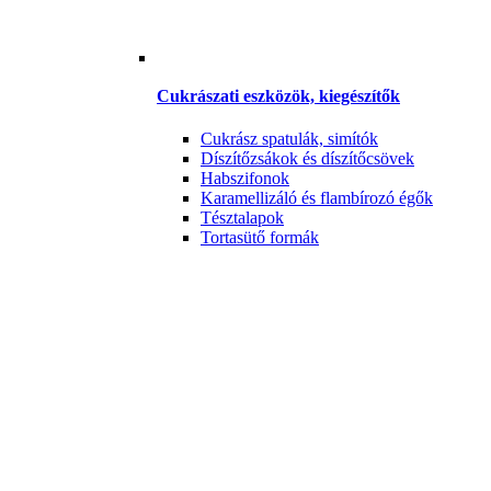
Cukrászati eszközök, kiegészítők
Cukrász spatulák, simítók
Díszítőzsákok és díszítőcsövek
Habszifonok
Karamellizáló és flambírozó égők
Tésztalapok
Tortasütő formák