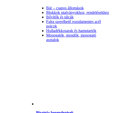
Bár – csapos állomások
Blokkok utalványokhoz, rendelésekhez
Bővítők és tálcák
Falra szerelhető rozsdamentes acél
polcok
Hulladékkosarak és hamutartók
Mosogatók, mosdók, mosogató
asztalok
Pizzéria berendezések