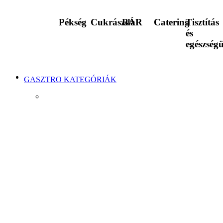
Pékség
Cukrászda
BÁR
Catering
Tisztítás
és
egészség
GASZTRO KATEGÓRIÁK