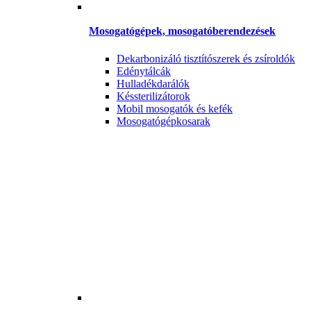
Mosogatógépek, mosogatóberendezések
Dekarbonizáló tisztítószerek és zsíroldók
Edénytálcák
Hulladékdarálók
Késsterilizátorok
Mobil mosogatók és kefék
Mosogatógépkosarak