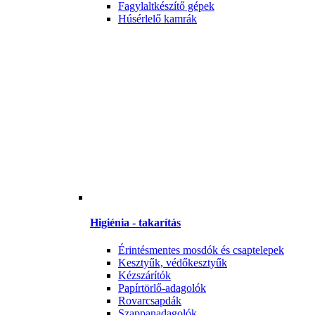
Fagylaltkészítő gépek
Húsérlelő kamrák
Higiénia - takarítás
Érintésmentes mosdók és csaptelepek
Kesztyűk, védőkesztyűk
Kézszárítók
Papírtörlő-adagolók
Rovarcsapdák
Szappanadagolók