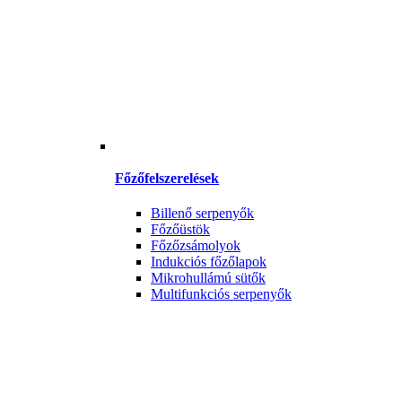
Főzőfelszerelések
Billenő serpenyők
Főzőüstök
Főzőzsámolyok
Indukciós főzőlapok
Mikrohullámú sütők
Multifunkciós serpenyők