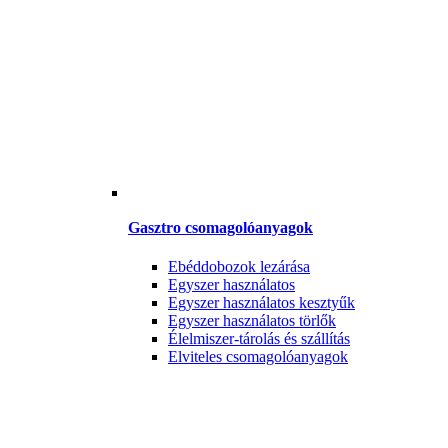
Gasztro csomagolóanyagok
Ebéddobozok lezárása
Egyszer használatos
Egyszer használatos kesztyűk
Egyszer használatos törlők
Élelmiszer-tárolás és szállítás
Elviteles csomagolóanyagok