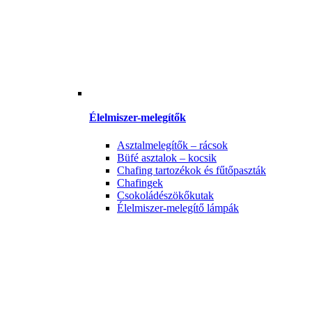
Élelmiszer-melegítők
Asztalmelegítők – rácsok
Büfé asztalok – kocsik
Chafing tartozékok és fűtőpaszták
Chafingek
Csokoládészökőkutak
Élelmiszer-melegítő lámpák