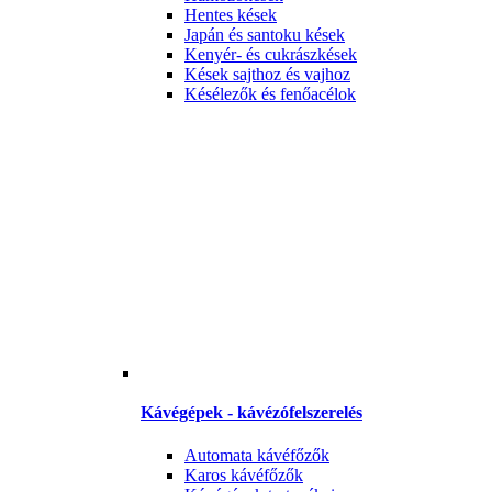
Hentes kések
Japán és santoku kések
Kenyér- és cukrászkések
Kések sajthoz és vajhoz
Késélezők és fenőacélok
Kávégépek - kávézófelszerelés
Automata kávéfőzők
Karos kávéfőzők