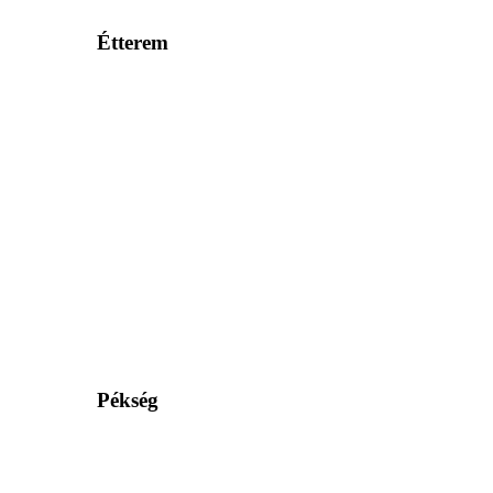
Étterem
Pékség