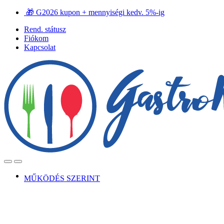
Ugrás
Ugrás
🎁 G2026 kupon + mennyiségi kedv. 5%-ig
a
a
Rend. státusz
navigációhoz
tartalomra
Fiókom
Kapcsolat
Open
Close
MŰKÖDÉS SZERINT