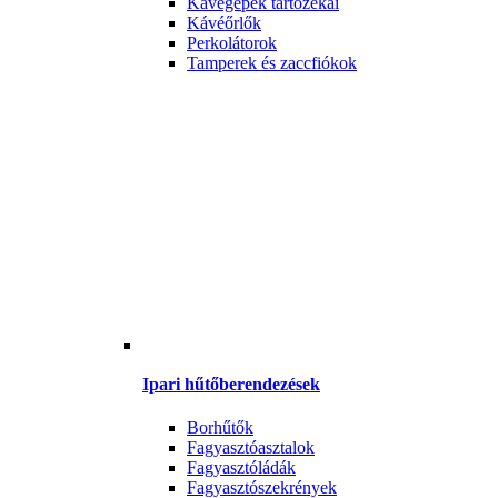
Kávégépek tartozékai
Kávéőrlők
Perkolátorok
Tamperek és zaccfiókok
Ipari hűtőberendezések
Borhűtők
Fagyasztóasztalok
Fagyasztóládák
Fagyasztószekrények