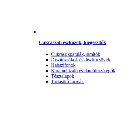
Cukrászati eszközök, kiegészítők
Cukrász spatulák, simítók
Díszítőzsákok és díszítőcsövek
Habszifonok
Karamellizáló és flambírozó égők
Tésztalapok
Tortasütő formák