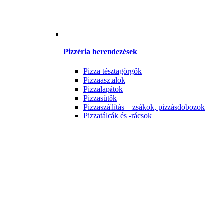
Pizzéria berendezések
Pizza tésztagörgők
Pizzaasztalok
Pizzalapátok
Pizzasütők
Pizzaszállítás – zsákok, pizzásdobozok
Pizzatálcák és -rácsok