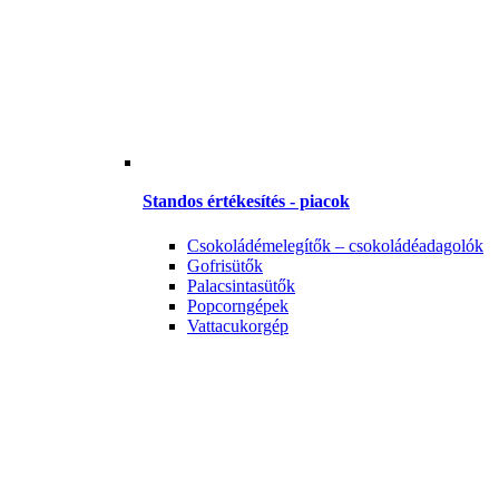
Standos értékesítés - piacok
Csokoládémelegítők – csokoládéadagolók
Gofrisütők
Palacsintasütők
Popcorngépek
Vattacukorgép