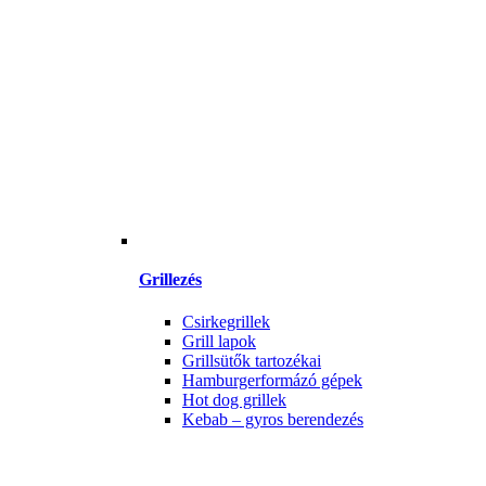
Grillezés
Csirkegrillek
Grill lapok
Grillsütők tartozékai
Hamburgerformázó gépek
Hot dog grillek
Kebab – gyros berendezés