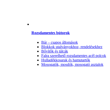
Rozsdamentes bútorok
Bár – csapos állomások
Blokkok utalványokhoz, rendelésekhez
Bővítők és tálcák
Falra szerelhető rozsdamentes acél polcok
Hulladékkosarak és hamutartók
Mosogatók, mosdók, mosogató asztalok