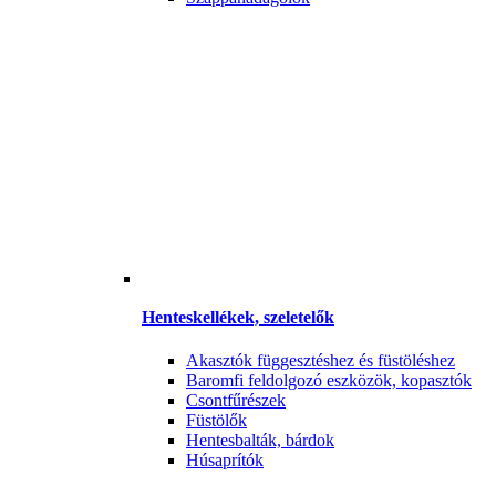
Henteskellékek, szeletelők
Akasztók függesztéshez és füstöléshez
Baromfi feldolgozó eszközök, kopasztók
Csontfűrészek
Füstölők
Hentesbalták, bárdok
Húsaprítók