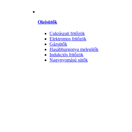
Olajsütők
Cukrászati fritőzök
Elektromos fritőzök
Gázsütők
Hasábburgonya melegítők
Indukciós fritőzök
Nagynyomású sütők