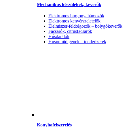
Mechanikus készülékek, keverők
Elektromos burgonyahámozók
Elektromos kenyérszeletelők
Élelmiszer-feldolgozók – bolygókeverők
Facsarók, citrusfacsarók
Húsdarálók
Húspuhító gépek – tenderizerek
Konyhafelszerelés