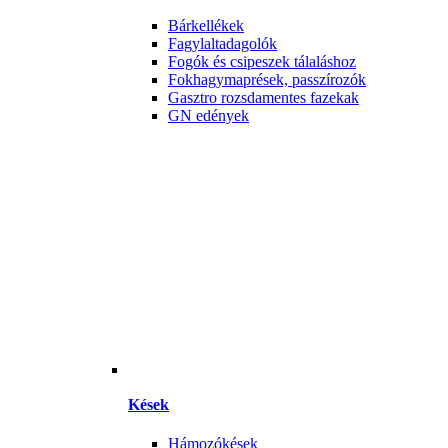
Bárkellékek
Fagylaltadagolók
Fogók és csipeszek tálaláshoz
Fokhagymaprések, passzírozók
Gasztro rozsdamentes fazekak
GN edények
Kések
Hámozókések