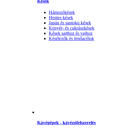
Kések
Hámozókések
Hentes kések
Japán és santoku kések
Kenyér- és cukrászkések
Kések sajthoz és vajhoz
Késélezők és fenőacélok
Kávégépek - kávézófelszerelés