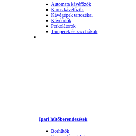
Automata kávéfőzők
Karos kávéfőzők
Kávégépek tartozékai
Kávéőrlők
Perkolátorok
Tamperek és zaccfiókok
Ipari hűtőberendezések
Borhűtők