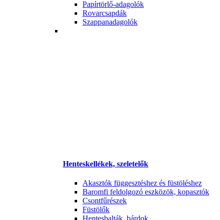
Papírtörlő-adagolók
Rovarcsapdák
Szappanadagolók
Henteskellékek, szeletelők
Akasztók függesztéshez és füstöléshez
Baromfi feldolgozó eszközök, kopasztók
Csontfűrészek
Füstölők
Hentesbalták, bárdok