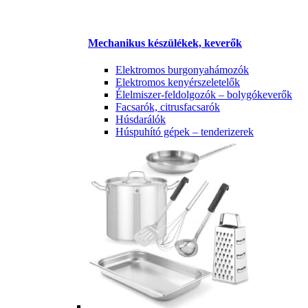
Mechanikus készülékek, keverők
Elektromos burgonyahámozók
Elektromos kenyérszeletelők
Élelmiszer-feldolgozók – bolygókeverők
Facsarók, citrusfacsarók
Húsdarálók
Húspuhító gépek – tenderizerek