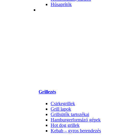
Húsaprítók
Grillezés
Csirkegrillek
Grill lapok
Grillsütők tartozékai
Hamburgerformázó gépek
Hot dog grillek
Kebab – gyros berendezés