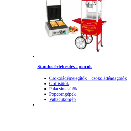
Standos értékesítés - piacok
Csokoládémelegítők – csokoládéadagolók
Gofrisütők
Palacsintasütők
Popcorngépek
Vattacukorgép