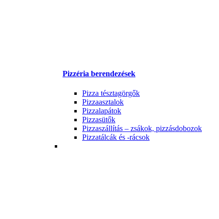
Pizzéria berendezések
Pizza tésztagörgők
Pizzaasztalok
Pizzalapátok
Pizzasütők
Pizzaszállítás – zsákok, pizzásdobozok
Pizzatálcák és -rácsok