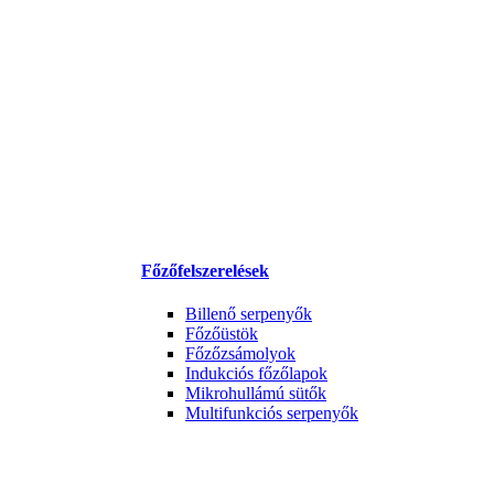
Főzőfelszerelések
Billenő serpenyők
Főzőüstök
Főzőzsámolyok
Indukciós főzőlapok
Mikrohullámú sütők
Multifunkciós serpenyők