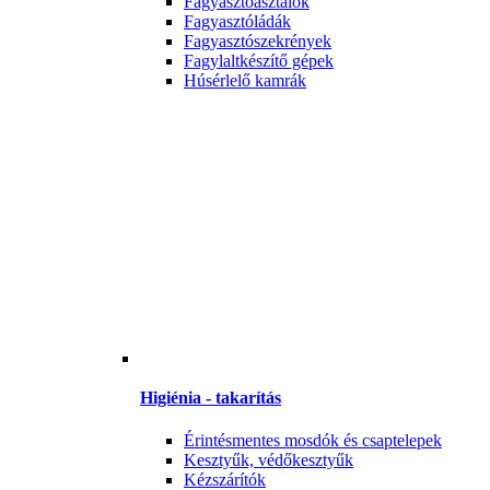
Fagyasztóasztalok
Fagyasztóládák
Fagyasztószekrények
Fagylaltkészítő gépek
Húsérlelő kamrák
Higiénia - takarítás
Érintésmentes mosdók és csaptelepek
Kesztyűk, védőkesztyűk
Kézszárítók