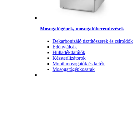
Mosogatógépek, mosogatóberendezések
Dekarbonizáló tisztítószerek és zsíroldók
Edénytálcák
Hulladékdarálók
Késsterilizátorok
Mobil mosogatók és kefék
Mosogatógépkosarak