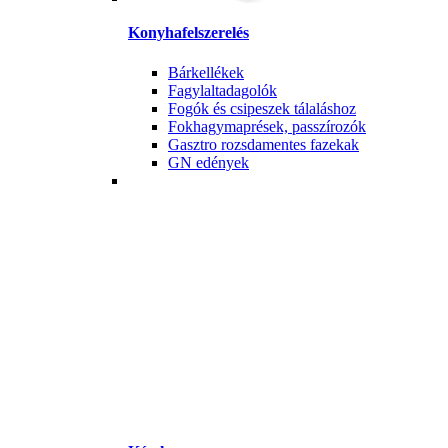
Konyhafelszerelés
Bárkellékek
Fagylaltadagolók
Fogók és csipeszek tálaláshoz
Fokhagymaprések, passzírozók
Gasztro rozsdamentes fazekak
GN edények