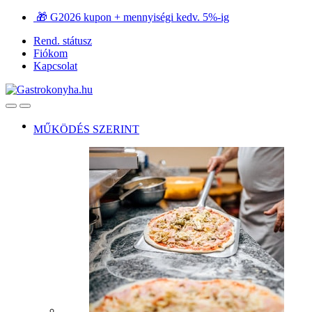
Ugrás
Ugrás
🎁 G2026 kupon + mennyiségi kedv. 5%-ig
a
a
Rend. státusz
navigációhoz
tartalomra
Fiókom
Kapcsolat
Open
Close
MŰKÖDÉS SZERINT