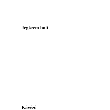
Jégkrém bolt
Kávézó