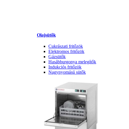
Olajsütők
Cukrászati fritőzök
Elektromos fritőzök
Gázsütők
Hasábburgonya melegítők
Indukciós fritőzök
Nagynyomású sütők