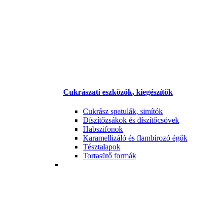
Cukrászati eszközök, kiegészítők
Cukrász spatulák, simítók
Díszítőzsákok és díszítőcsövek
Habszifonok
Karamellizáló és flambírozó égők
Tésztalapok
Tortasütő formák