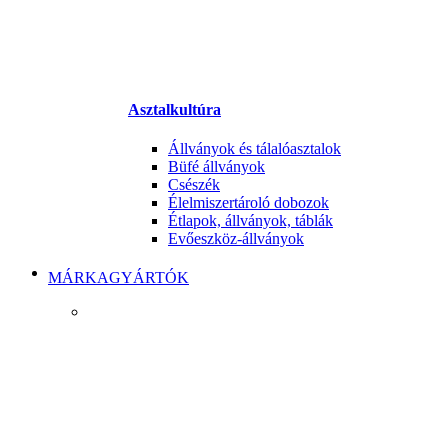
Asztalkultúra
Állványok és tálalóasztalok
Büfé állványok
Csészék
Élelmiszertároló dobozok
Étlapok, állványok, táblák
Evőeszköz-állványok
MÁRKAGYÁRTÓK