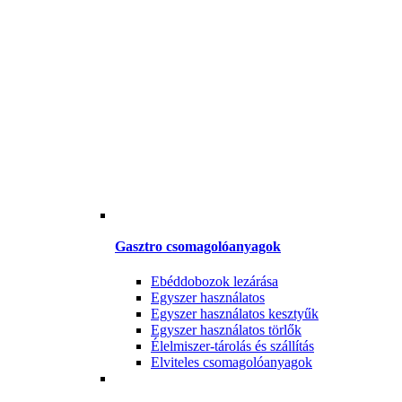
Gasztro csomagolóanyagok
Ebéddobozok lezárása
Egyszer használatos
Egyszer használatos kesztyűk
Egyszer használatos törlők
Élelmiszer-tárolás és szállítás
Elviteles csomagolóanyagok