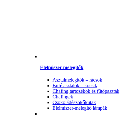
Élelmiszer-melegítők
Asztalmelegítők – rácsok
Büfé asztalok – kocsik
Chafing tartozékok és fűtőpaszták
Chafingek
Csokoládészökőkutak
Élelmiszer-melegítő lámpák