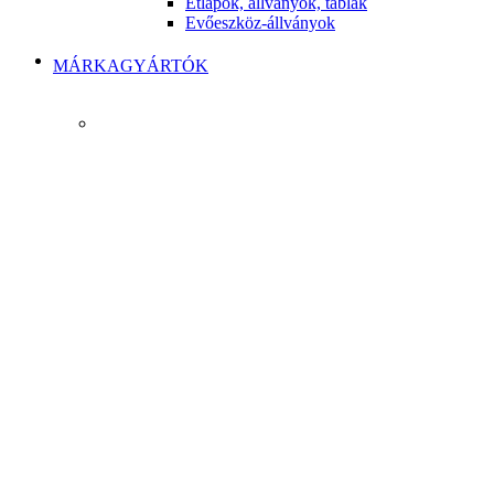
Étlapok, állványok, táblák
Evőeszköz-állványok
MÁRKAGYÁRTÓK