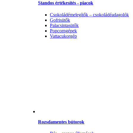
Standos értékesítés - piacok
Csokoládémelegítők – csokoládéadagolók
Gofrisütők
Palacsintasütők
Popcorngépek
Vattacukorgép
Rozsdamentes bútorok