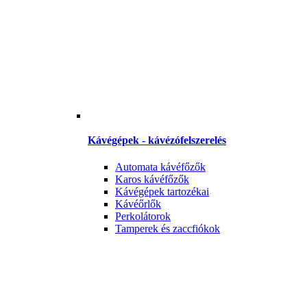
Kávégépek - kávézófelszerelés
Automata kávéfőzők
Karos kávéfőzők
Kávégépek tartozékai
Kávéőrlők
Perkolátorok
Tamperek és zaccfiókok