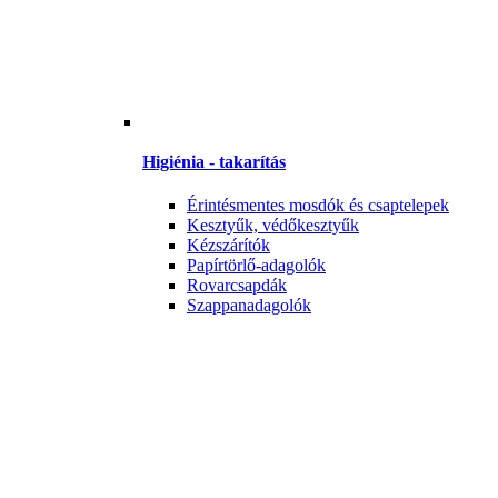
Higiénia - takarítás
Érintésmentes mosdók és csaptelepek
Kesztyűk, védőkesztyűk
Kézszárítók
Papírtörlő-adagolók
Rovarcsapdák
Szappanadagolók