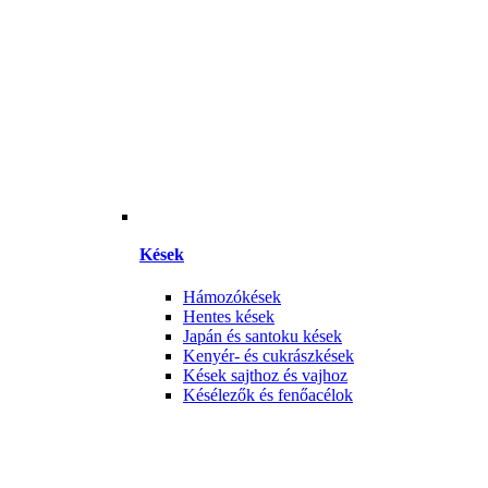
Kések
Hámozókések
Hentes kések
Japán és santoku kések
Kenyér- és cukrászkések
Kések sajthoz és vajhoz
Késélezők és fenőacélok