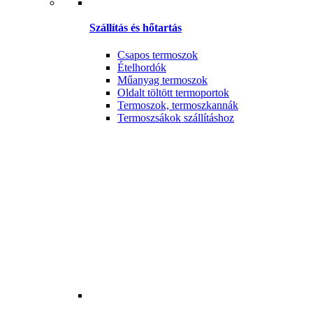
Szállítás és hőtartás
Csapos termoszok
Ételhordók
Műanyag termoszok
Oldalt töltött termoportok
Termoszok, termoszkannák
Termoszsákok szállításhoz