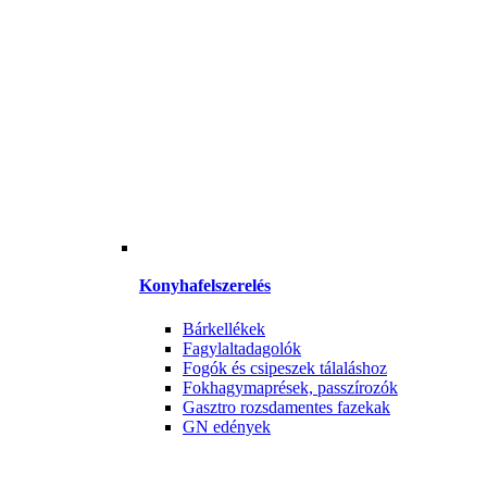
Konyhafelszerelés
Bárkellékek
Fagylaltadagolók
Fogók és csipeszek tálaláshoz
Fokhagymaprések, passzírozók
Gasztro rozsdamentes fazekak
GN edények