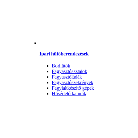
Ipari hűtőberendezések
Borhűtők
Fagyasztóasztalok
Fagyasztóládák
Fagyasztószekrények
Fagylaltkészítő gépek
Húsérlelő kamrák