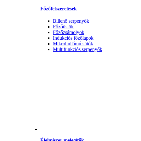
Főzőfelszerelések
Billenő serpenyők
Főzőüstök
Főzőzsámolyok
Indukciós főzőlapok
Mikrohullámú sütők
Multifunkciós serpenyők
Élelmiszer-melegítők