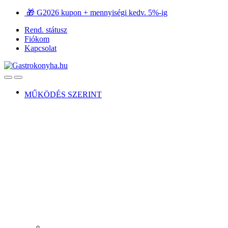
Ugrás
Ugrás
🎁 G2026 kupon + mennyiségi kedv. 5%-ig
a
a
Rend. státusz
navigációhoz
tartalomra
Fiókom
Kapcsolat
Open
Close
MŰKÖDÉS SZERINT