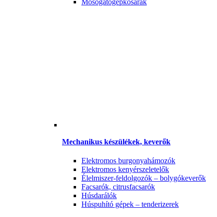
Mosogatógépkosarak
Mechanikus készülékek, keverők
Elektromos burgonyahámozók
Elektromos kenyérszeletelők
Élelmiszer-feldolgozók – bolygókeverők
Facsarók, citrusfacsarók
Húsdarálók
Húspuhító gépek – tenderizerek