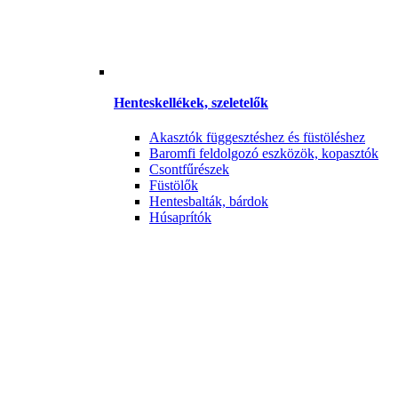
Henteskellékek, szeletelők
Akasztók függesztéshez és füstöléshez
Baromfi feldolgozó eszközök, kopasztók
Csontfűrészek
Füstölők
Hentesbalták, bárdok
Húsaprítók