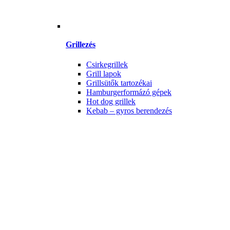
Grillezés
Csirkegrillek
Grill lapok
Grillsütők tartozékai
Hamburgerformázó gépek
Hot dog grillek
Kebab – gyros berendezés