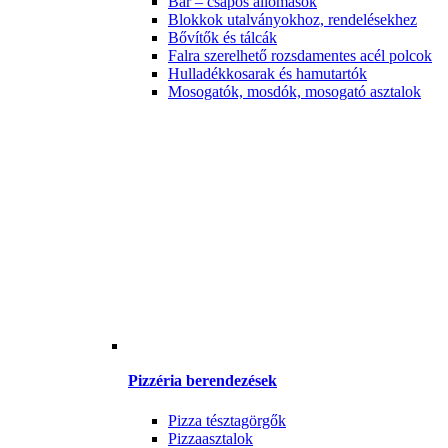
Bár – csapos állomások
Blokkok utalványokhoz, rendelésekhez
Bővítők és tálcák
Falra szerelhető rozsdamentes acél polcok
Hulladékkosarak és hamutartók
Mosogatók, mosdók, mosogató asztalok
Pizzéria berendezések
Pizza tésztagörgők
Pizzaasztalok