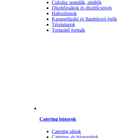
Cukrász spatulák, simítók
Díszítőzsákok és díszítőcsövek
Habszifonok
Karamellizáló és flambírozó égők
Tésztalapok
Tortasütő formák
Catering bútorok
Catering sátrak
Catering- és bárasztalok