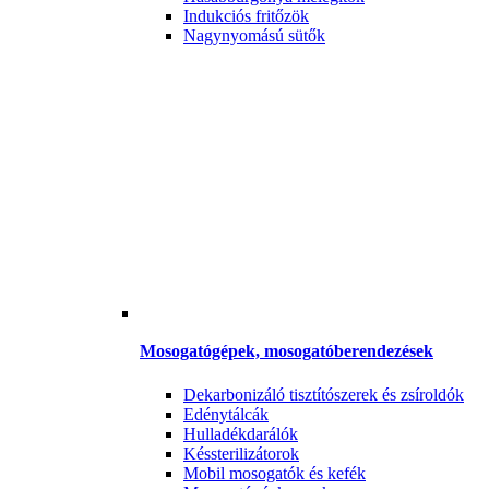
Indukciós fritőzök
Nagynyomású sütők
Mosogatógépek, mosogatóberendezések
Dekarbonizáló tisztítószerek és zsíroldók
Edénytálcák
Hulladékdarálók
Késsterilizátorok
Mobil mosogatók és kefék