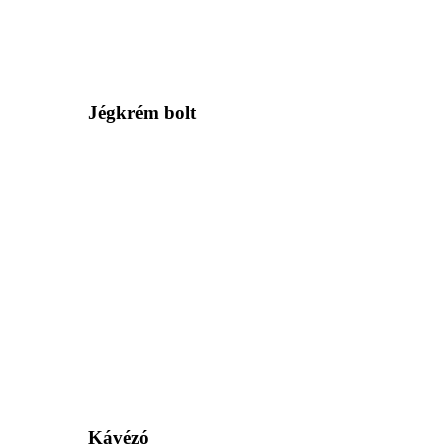
Jégkrém bolt
Kávézó