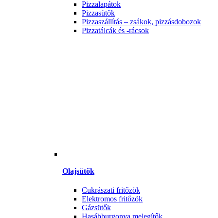
Pizzalapátok
Pizzasütők
Pizzaszállítás – zsákok, pizzásdobozok
Pizzatálcák és -rácsok
Olajsütők
Cukrászati fritőzök
Elektromos fritőzök
Gázsütők
Hasábburgonya melegítők