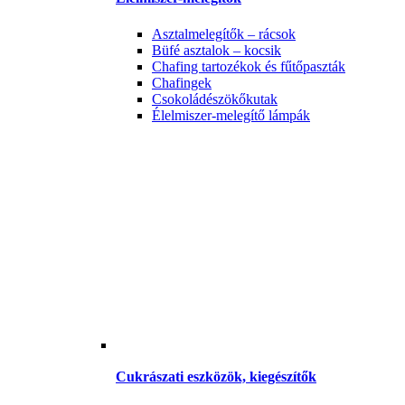
Asztalmelegítők – rácsok
Büfé asztalok – kocsik
Chafing tartozékok és fűtőpaszták
Chafingek
Csokoládészökőkutak
Élelmiszer-melegítő lámpák
Cukrászati eszközök, kiegészítők