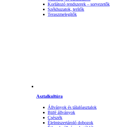
Korlátozó rendszerek – sorvezetők
Székhuzatok, terítők
Teraszmelegítők
Asztalkultúra
Állványok és tálalóasztalok
Büfé állványok
Csészék
Élelmiszertároló dobozok