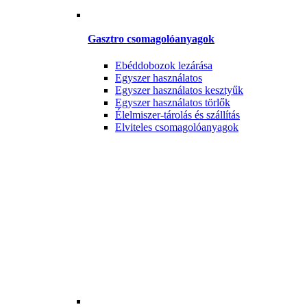
Gasztro csomagolóanyagok
Ebéddobozok lezárása
Egyszer használatos
Egyszer használatos kesztyűk
Egyszer használatos törlők
Élelmiszer-tárolás és szállítás
Elviteles csomagolóanyagok