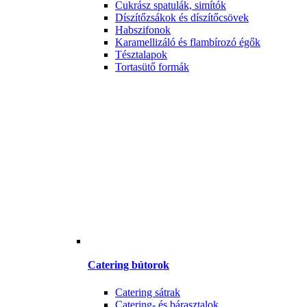
Cukrász spatulák, simítók
Díszítőzsákok és díszítőcsövek
Habszifonok
Karamellizáló és flambírozó égők
Tésztalapok
Tortasütő formák
Catering bútorok
Catering sátrak
Catering- és bárasztalok