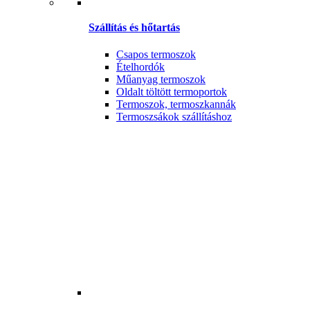
Szállítás és hőtartás
Csapos termoszok
Ételhordók
Műanyag termoszok
Oldalt töltött termoportok
Termoszok, termoszkannák
Termoszsákok szállításhoz