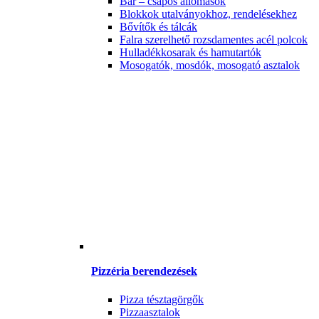
Bár – csapos állomások
Blokkok utalványokhoz, rendelésekhez
Bővítők és tálcák
Falra szerelhető rozsdamentes acél polcok
Hulladékkosarak és hamutartók
Mosogatók, mosdók, mosogató asztalok
Pizzéria berendezések
Pizza tésztagörgők
Pizzaasztalok