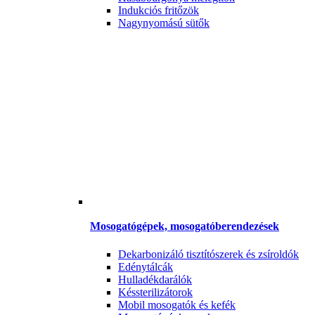
Indukciós fritőzök
Nagynyomású sütők
Mosogatógépek, mosogatóberendezések
Dekarbonizáló tisztítószerek és zsíroldók
Edénytálcák
Hulladékdarálók
Késsterilizátorok
Mobil mosogatók és kefék