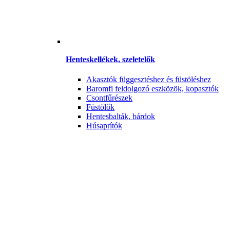
Henteskellékek, szeletelők
Akasztók függesztéshez és füstöléshez
Baromfi feldolgozó eszközök, kopasztók
Csontfűrészek
Füstölők
Hentesbalták, bárdok
Húsaprítók