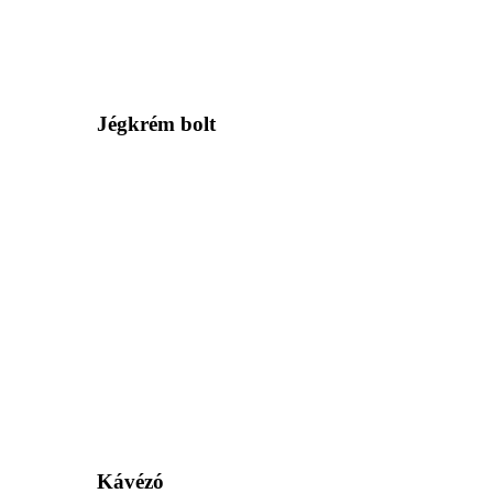
Jégkrém bolt
Kávézó