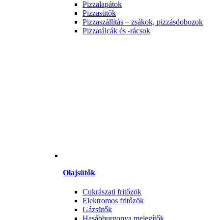
Pizzalapátok
Pizzasütők
Pizzaszállítás – zsákok, pizzásdobozok
Pizzatálcák és -rácsok
Olajsütők
Cukrászati fritőzök
Elektromos fritőzök
Gázsütők
Hasábburgonya melegítők