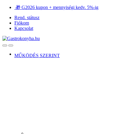
Ugrás
Ugrás
🎁 G2026 kupon + mennyiségi kedv. 5%-ig
a
a
Rend. státusz
navigációhoz
tartalomra
Fiókom
Kapcsolat
Open
Close
MŰKÖDÉS SZERINT