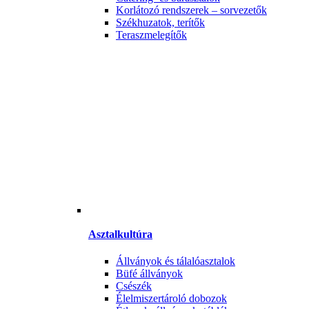
Korlátozó rendszerek – sorvezetők
Székhuzatok, terítők
Teraszmelegítők
Asztalkultúra
Állványok és tálalóasztalok
Büfé állványok
Csészék
Élelmiszertároló dobozok