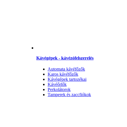
Kávégépek - kávézófelszerelés
Automata kávéfőzők
Karos kávéfőzők
Kávégépek tartozékai
Kávéőrlők
Perkolátorok
Tamperek és zaccfiókok