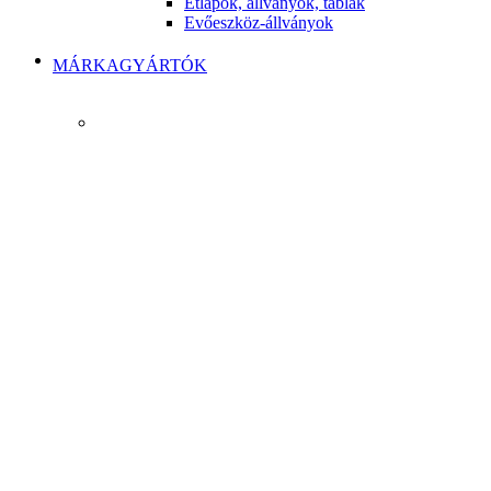
Étlapok, állványok, táblák
Evőeszköz-állványok
MÁRKAGYÁRTÓK