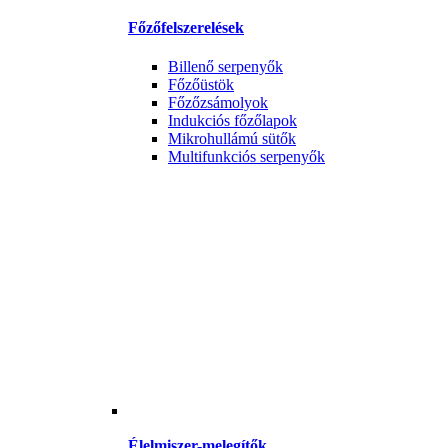
Főzőfelszerelések
Billenő serpenyők
Főzőüstök
Főzőzsámolyok
Indukciós főzőlapok
Mikrohullámú sütők
Multifunkciós serpenyők
Élelmiszer-melegítők