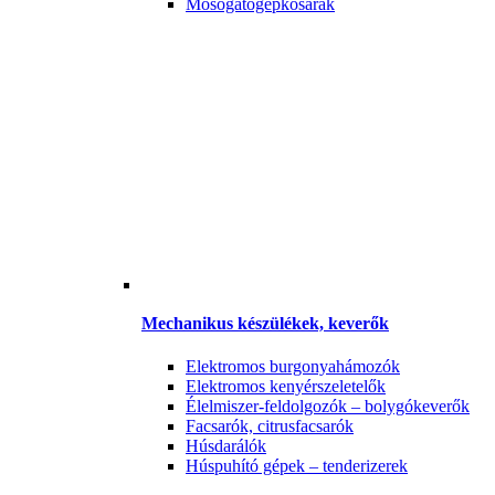
Mosogatógépkosarak
Mechanikus készülékek, keverők
Elektromos burgonyahámozók
Elektromos kenyérszeletelők
Élelmiszer-feldolgozók – bolygókeverők
Facsarók, citrusfacsarók
Húsdarálók
Húspuhító gépek – tenderizerek