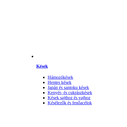
Kések
Hámozókések
Hentes kések
Japán és santoku kések
Kenyér- és cukrászkések
Kések sajthoz és vajhoz
Késélezők és fenőacélok