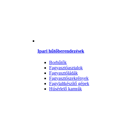
Ipari hűtőberendezések
Borhűtők
Fagyasztóasztalok
Fagyasztóládák
Fagyasztószekrények
Fagylaltkészítő gépek
Húsérlelő kamrák