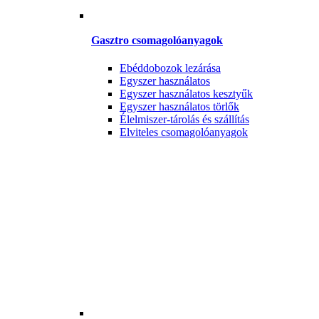
Gasztro csomagolóanyagok
Ebéddobozok lezárása
Egyszer használatos
Egyszer használatos kesztyűk
Egyszer használatos törlők
Élelmiszer-tárolás és szállítás
Elviteles csomagolóanyagok