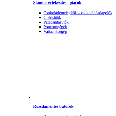
Standos értékesítés - piacok
Csokoládémelegítők – csokoládéadagolók
Gofrisütők
Palacsintasütők
Popcorngépek
Vattacukorgép
Rozsdamentes bútorok