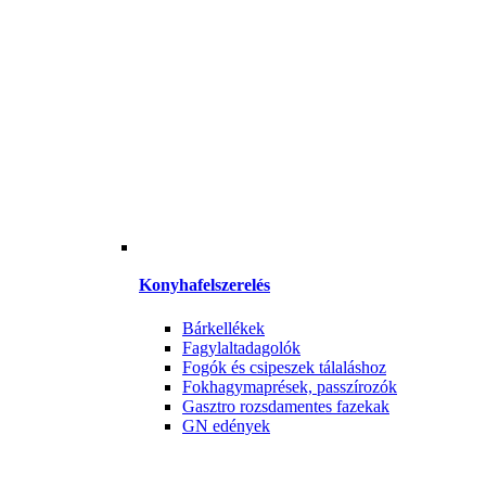
Konyhafelszerelés
Bárkellékek
Fagylaltadagolók
Fogók és csipeszek tálaláshoz
Fokhagymaprések, passzírozók
Gasztro rozsdamentes fazekak
GN edények