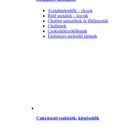
Asztalmelegítők – rácsok
Büfé asztalok – kocsik
Chafing tartozékok és fűtőpaszták
Chafingek
Csokoládészökőkutak
Élelmiszer-melegítő lámpák
Cukrászati eszközök, kiegészítők