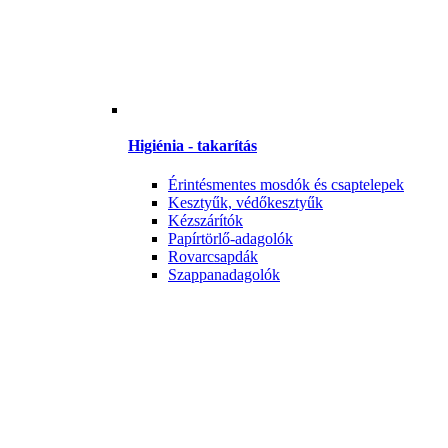
Higiénia - takarítás
Érintésmentes mosdók és csaptelepek
Kesztyűk, védőkesztyűk
Kézszárítók
Papírtörlő-adagolók
Rovarcsapdák
Szappanadagolók