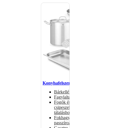
Konyhafelszerelés
Bárkellékek
Fagylaltadagolók
Fogók és
csipeszek
tálaláshoz
Fokhagymaprések,
passzírozók
Gasztro