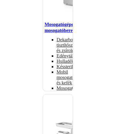
Mosogatógépek,
mosogatóberendezések
Dekarbonizáló
tisztítószerek
és zsíroldók
Edénytálcák
Hulladékdarálók
Késsterilizátorok
Mobil
mosogatók
és kefék
Mosogatógépkosarak