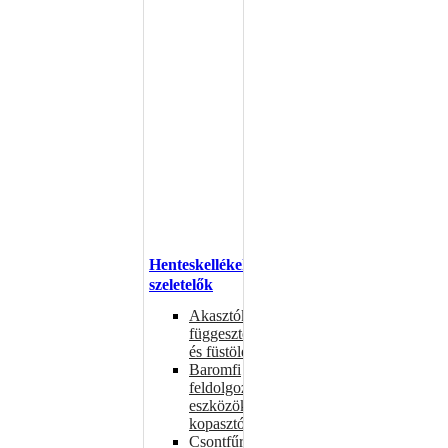
Henteskellékek,
szeletelők
Akasztók
függesztéshez
és füstöléshez
Baromfi
feldolgozó
eszközök,
kopasztók
Csontfűrészek