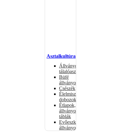
Asztalkultúra
Állványok és
tálalóasztalok
Büfé
állványok
Csészék
Élelmiszertároló
dobozok
Étlapok,
állványok,
táblák
Evőeszköz-
állványok