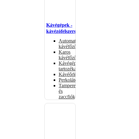
Kávégépek -
kávézófelszerelés
Automata
kávéfőzők
Karos
kávéfőzők
Kávégépek
tartozékai
Kávéőrlők
Perkolátorok
Tamperek
és
zaccfiókok