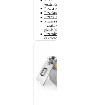
Pizza
tésztagörgők
Pizzaasztalok
Pizzalapátok
Pizzasütők
Pizzaszállítás
– zsákok,
pizzásdobozok
Pizzatálcák
és -rácsok