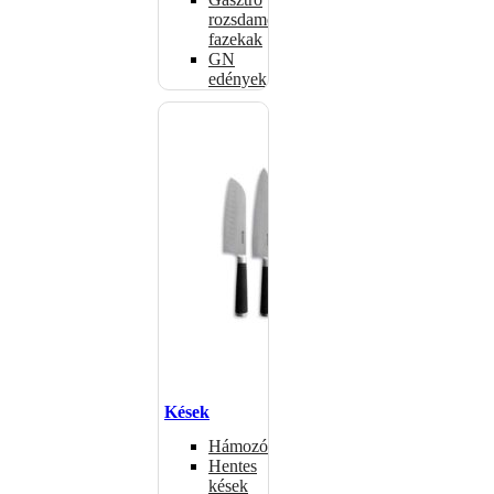
rozsdamentes
fazekak
GN
edények
Kések
Hámozókések
Hentes
kések