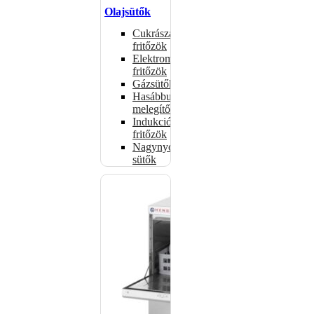
Olajsütők
Cukrászati
fritőzök
Elektromos
fritőzök
Gázsütők
Hasábburgonya
melegítők
Indukciós
fritőzök
Nagynyomású
sütők