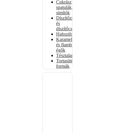
Cukrász
spatulák,
simítók
Díszítőzsákok
és
díszítőcsövek
Habszifonok
Karamellizáló
és flambírozó
égők
Tésztalapok
Tortasütő
formák