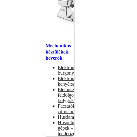
Mechanikus
készülékek,
keverők
Elektromos
burgonyahámozók
Elektromos
kenyérszeletelők
Élelmiszer-
feldolgozók –
bolygókeverők
Facsarók,
citrusfacsarók
Húsdarálók
Húspuhító
gépek –
tenderizerek