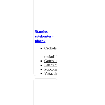
Standos
értékesítés -
piacok
Csokoládémelegítők
–
csokoládéadagolók
Gofrisütők
Palacsintasütők
Popcorngépek
Vattacukorgép