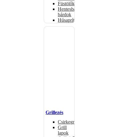
Füstölők
Hentesbalták,
bárdok
Húsaprítók
Grillezés
Csirkegrillek
Grill
lapok