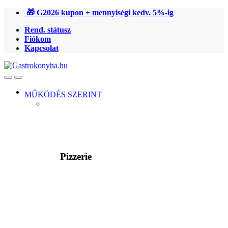
Ugrás
Ugrás
🎁 G2026 kupon + mennyiségi kedv. 5%-ig
a
a
Rend. státusz
navigációhoz
tartalomra
Fiókom
Kapcsolat
Open
Close
MŰKÖDÉS SZERINT
Pizzerie