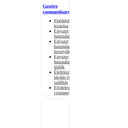
Gasztro
csomagolóanyagok
Ebéddobozok
lezárása
Egyszer
használatos
Egyszer
használatos
kesztyűk
Egyszer
használatos
törlők
Élelmiszer-
tárolás és
szállítás
Elviteles
csomagolóanyagok