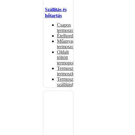
Szállítás és
hőtartás
Csapos
termoszok
Ételhordók
Műanyag
termoszok
Oldalt
töltött
termoportok
Termoszok,
termoszkannák
Termoszsákok
szállításhoz