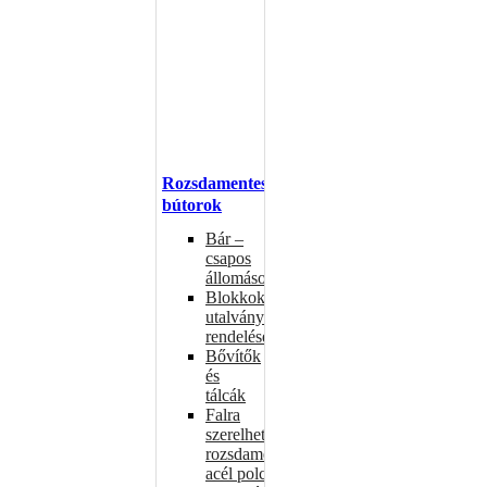
Rozsdamentes
bútorok
Bár –
csapos
állomások
Blokkok
utalványokhoz,
rendelésekhez
Bővítők
és
tálcák
Falra
szerelhető
rozsdamentes
acél polcok