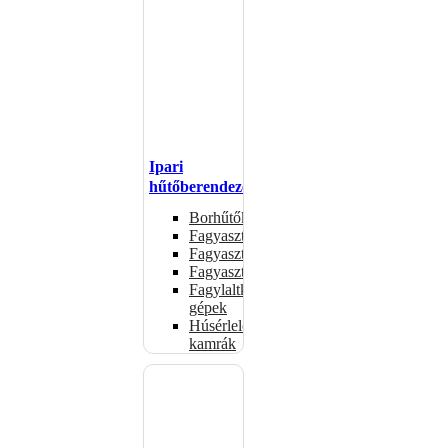
Ipari
hűtőberendezések
Borhűtők
Fagyasztóasztalok
Fagyasztóládák
Fagyasztószekrények
Fagylaltkészítő
gépek
Húsérlelő
kamrák