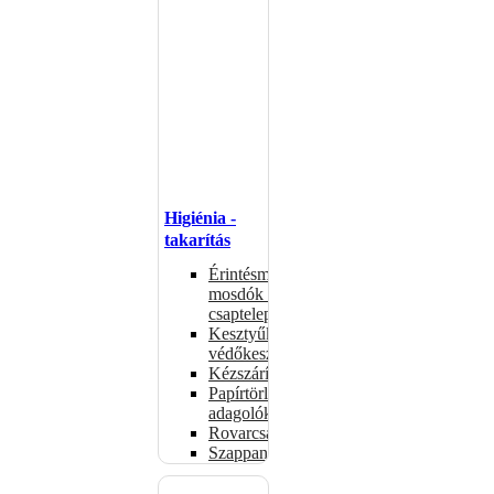
Higiénia -
takarítás
Érintésmentes
mosdók és
csaptelepek
Kesztyűk,
védőkesztyűk
Kézszárítók
Papírtörlő-
adagolók
Rovarcsapdák
Szappanadagolók