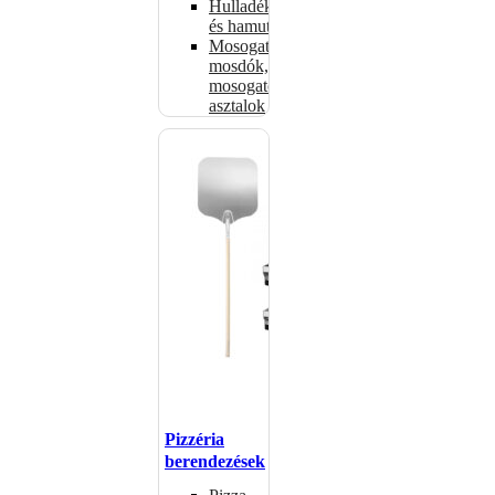
Hulladékkosarak
és hamutartók
Mosogatók,
mosdók,
mosogató
asztalok
Pizzéria
berendezések