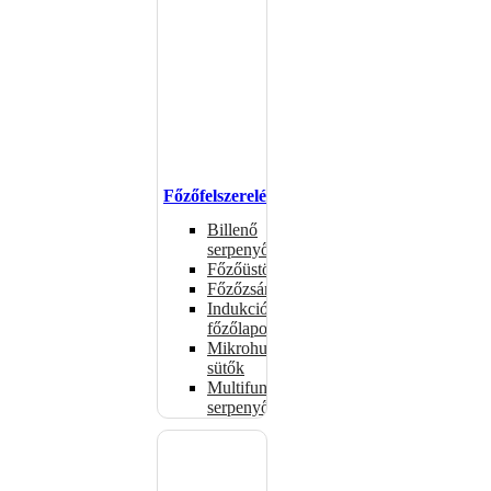
Főzőfelszerelések
Billenő
serpenyők
Főzőüstök
Főzőzsámolyok
Indukciós
főzőlapok
Mikrohullámú
sütők
Multifunkciós
serpenyők