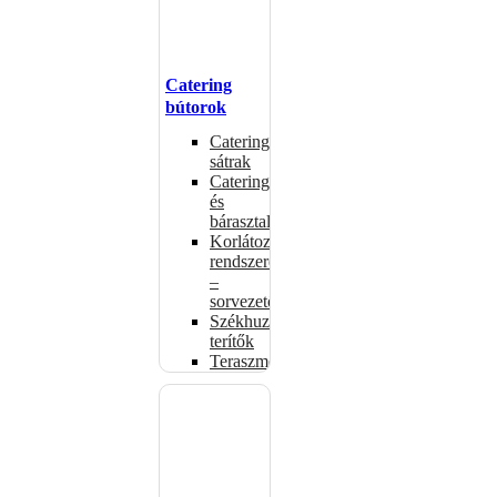
Catering
bútorok
Catering
sátrak
Catering-
és
bárasztalok
Korlátozó
rendszerek
–
sorvezetők
Székhuzatok,
terítők
Teraszmelegítők