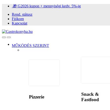
Ugrás
Ugrás
🎁 G2026 kupon + mennyiségi kedv. 5%-ig
a
a
Rend. státusz
navigációhoz
tartalomra
Fiókom
Kapcsolat
Open
Close
MŰKÖDÉS SZERINT
Snack &
Pizzerie
Fastfood