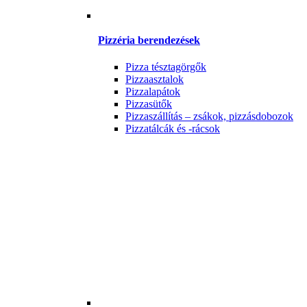
Pizzéria berendezések
Pizza tésztagörgők
Pizzaasztalok
Pizzalapátok
Pizzasütők
Pizzaszállítás – zsákok, pizzásdobozok
Pizzatálcák és -rácsok