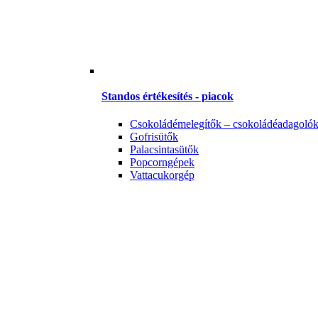
Standos értékesítés - piacok
Csokoládémelegítők – csokoládéadagoló
Gofrisütők
Palacsintasütők
Popcorngépek
Vattacukorgép