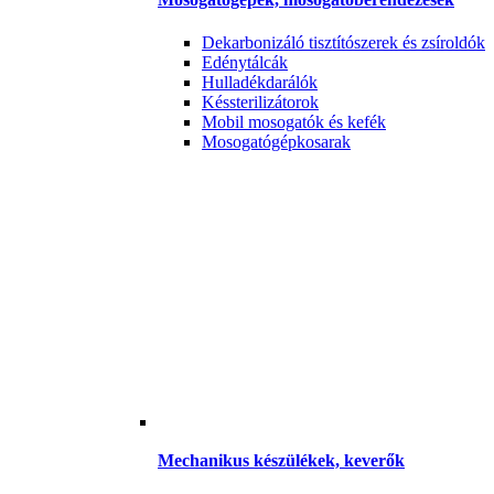
Dekarbonizáló tisztítószerek és zsíroldók
Edénytálcák
Hulladékdarálók
Késsterilizátorok
Mobil mosogatók és kefék
Mosogatógépkosarak
Mechanikus készülékek, keverők