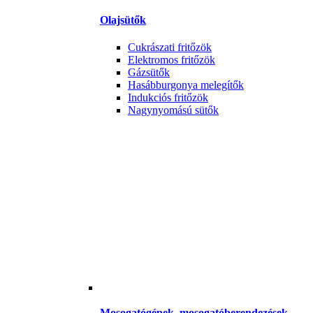
Olajsütők
Cukrászati fritőzök
Elektromos fritőzök
Gázsütők
Hasábburgonya melegítők
Indukciós fritőzök
Nagynyomású sütők
Mosogatógépek, mosogatóberendezések