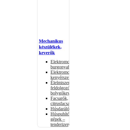
Mechanikus
készülékek,
keverők
Elektromos
burgonyahámozók
Elektromos
kenyérszeletelők
Élelmiszer-
feldolgozók –
bolygókeverők
Facsarók,
citrusfacsarók
Húsdarálók
Húspuhító
gépek –
tenderizerek