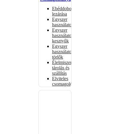
Ebéddobozok
lezárása
Egyszer
használatos
Egyszer
használatos
kesztyűk
Egyszer
használatos
törlők
Élelmiszer-
tárolás és
szállítás
Elviteles
csomagolóanyagok