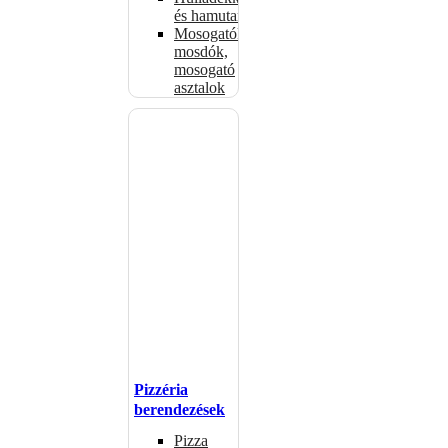
és hamutartók
Mosogatók,
mosdók,
mosogató
asztalok
Pizzéria
berendezések
Pizza