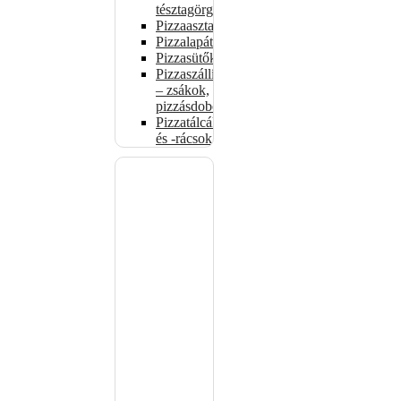
tésztagörgők
Pizzaasztalok
Pizzalapátok
Pizzasütők
Pizzaszállítás
– zsákok,
pizzásdobozok
Pizzatálcák
és -rácsok