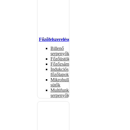
Főzőfelszerelések
Billenő
serpenyők
Főzőüstök
Főzőzsámolyok
Indukciós
főzőlapok
Mikrohullámú
sütők
Multifunkciós
serpenyők