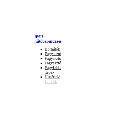
Ipari
hűtőberendezések
Borhűtők
Fagyasztóasztalok
Fagyasztóládák
Fagyasztószekrények
Fagylaltkészítő
gépek
Húsérlelő
kamrák