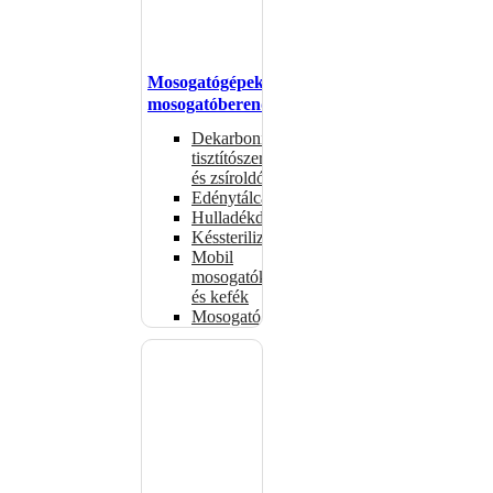
Mosogatógépek,
mosogatóberendezések
Dekarbonizáló
tisztítószerek
és zsíroldók
Edénytálcák
Hulladékdarálók
Késsterilizátorok
Mobil
mosogatók
és kefék
Mosogatógépkosarak