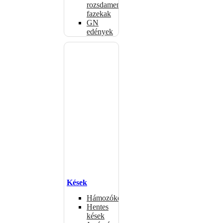
rozsdamentes
fazekak
GN
edények
Kések
Hámozókések
Hentes
kések