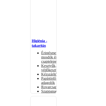
Higiénia -
takarítás
Érintésmentes
mosdók és
csaptelepek
Kesztyűk,
védőkesztyűk
Kézszárítók
Papírtörlő-
adagolók
Rovarcsapdák
Szappanadagolók