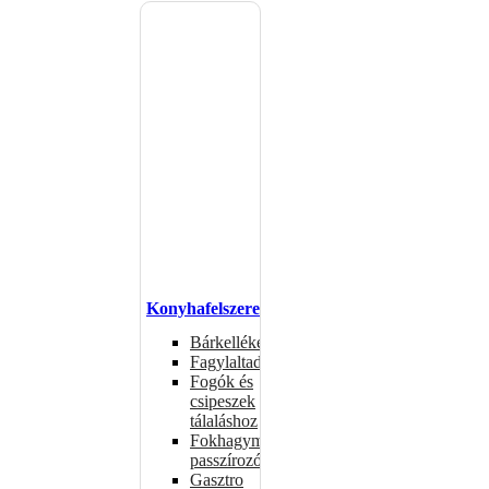
Konyhafelszerelés
Bárkellékek
Fagylaltadagolók
Fogók és
csipeszek
tálaláshoz
Fokhagymaprések,
passzírozók
Gasztro