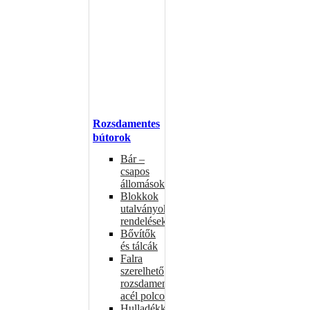
Rozsdamentes
bútorok
Bár –
csapos
állomások
Blokkok
utalványokhoz,
rendelésekhez
Bővítők
és tálcák
Falra
szerelhető
rozsdamentes
acél polcok
Hulladékkosarak