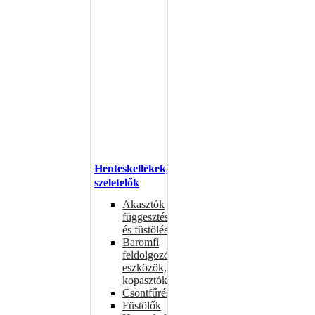
Henteskellékek,
szeletelők
Akasztók
függesztéshez
és füstöléshez
Baromfi
feldolgozó
eszközök,
kopasztók
Csontfűrészek
Füstölők