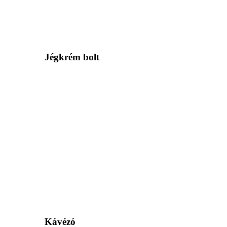
Jégkrém bolt
Kávézó