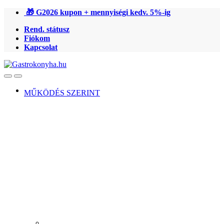
Ugrás
Ugrás
🎁 G2026 kupon + mennyiségi kedv. 5%-ig
a
a
Rend. státusz
navigációhoz
tartalomra
Fiókom
Kapcsolat
Open
Close
MŰKÖDÉS SZERINT