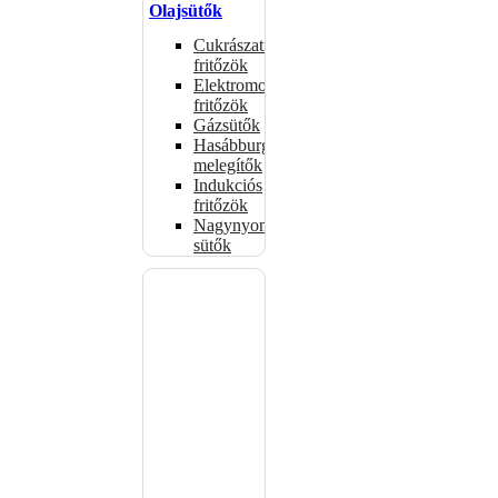
Olajsütők
Cukrászati
fritőzök
Elektromos
fritőzök
Gázsütők
Hasábburgonya
melegítők
Indukciós
fritőzök
Nagynyomású
sütők