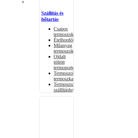
Szállítás és
hőtartás
Csapos
termoszok
Ételhordók
Műanyag
termoszok
Oldalt
töltött
termoportok
Termoszok,
termoszkannák
Termoszsákok
szállításhoz