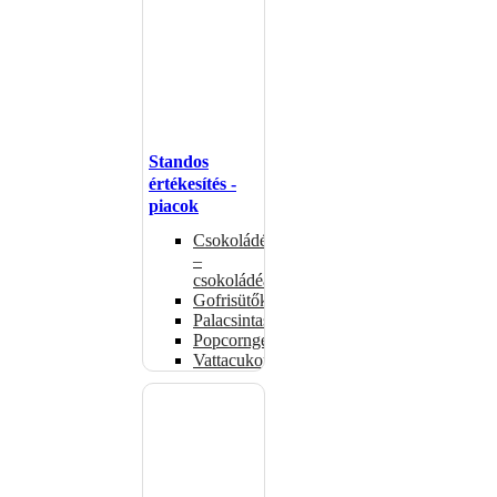
Standos
értékesítés -
piacok
Csokoládémelegítők
–
csokoládéadagolók
Gofrisütők
Palacsintasütők
Popcorngépek
Vattacukorgép