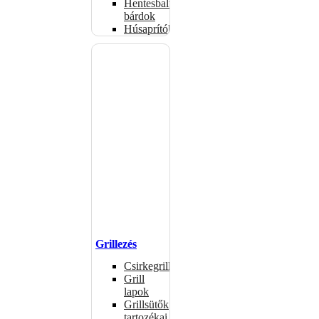
Hentesbalták,
bárdok
Húsaprítók
Grillezés
Csirkegrillek
Grill
lapok
Grillsütők
tartozékai