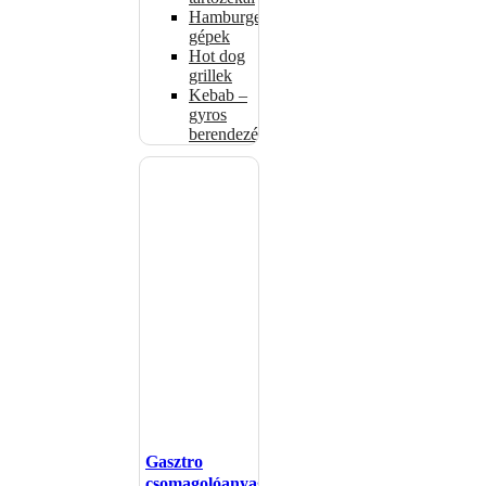
Hamburgerformázó
gépek
Hot dog
grillek
Kebab –
gyros
berendezés
Gasztro
csomagolóanyagok