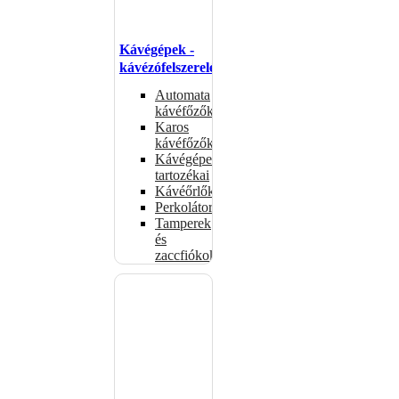
Kávégépek -
kávézófelszerelés
Automata
kávéfőzők
Karos
kávéfőzők
Kávégépek
tartozékai
Kávéőrlők
Perkolátorok
Tamperek
és
zaccfiókok