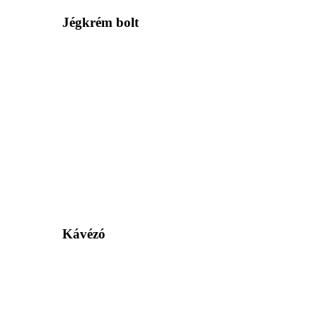
Jégkrém bolt
Kávézó