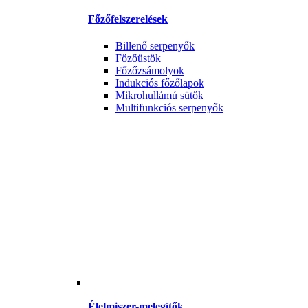
Főzőfelszerelések
Billenő serpenyők
Főzőüstök
Főzőzsámolyok
Indukciós főzőlapok
Mikrohullámú sütők
Multifunkciós serpenyők
Élelmiszer-melegítők