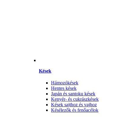
Kések
Hámozókések
Hentes kések
Japán és santoku kések
Kenyér- és cukrászkések
Kések sajthoz és vajhoz
Késélezők és fenőacélok