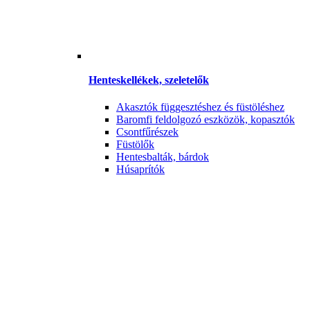
Henteskellékek, szeletelők
Akasztók függesztéshez és füstöléshez
Baromfi feldolgozó eszközök, kopasztók
Csontfűrészek
Füstölők
Hentesbalták, bárdok
Húsaprítók