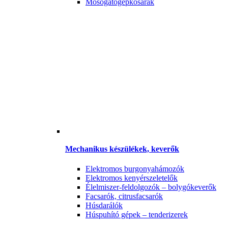
Mosogatógépkosarak
Mechanikus készülékek, keverők
Elektromos burgonyahámozók
Elektromos kenyérszeletelők
Élelmiszer-feldolgozók – bolygókeverők
Facsarók, citrusfacsarók
Húsdarálók
Húspuhító gépek – tenderizerek