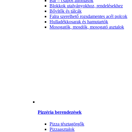
Bár – csapos állomások
Blokkok utalványokhoz, rendelésekhez
Bővítők és tálcák
Falra szerelhető rozsdamentes acél polcok
Hulladékkosarak és hamutartók
Mosogatók, mosdók, mosogató asztalok
Pizzéria berendezések
Pizza tésztagörgők
Pizzaasztalok