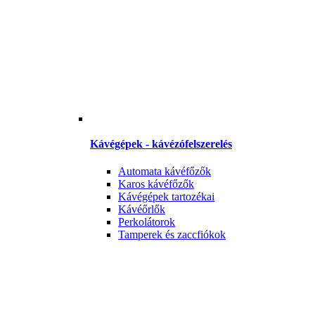
Kávégépek - kávézófelszerelés
Automata kávéfőzők
Karos kávéfőzők
Kávégépek tartozékai
Kávéőrlők
Perkolátorok
Tamperek és zaccfiókok