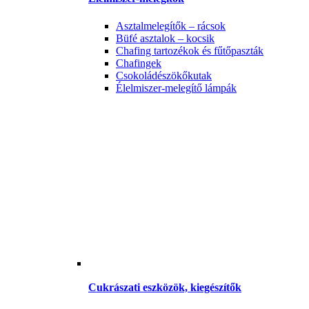
Asztalmelegítők – rácsok
Büfé asztalok – kocsik
Chafing tartozékok és fűtőpaszták
Chafingek
Csokoládészökőkutak
Élelmiszer-melegítő lámpák
Cukrászati eszközök, kiegészítők