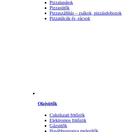
Pizzalapátok
Pizzasütők
Pizzaszállítás – zsákok, pizzásdobozok
Pizzatálcák és -rácsok
Olajsütők
Cukrászati fritőzök
Elektromos fritőzök
Gázsütők
Hasábburgonya melegítők