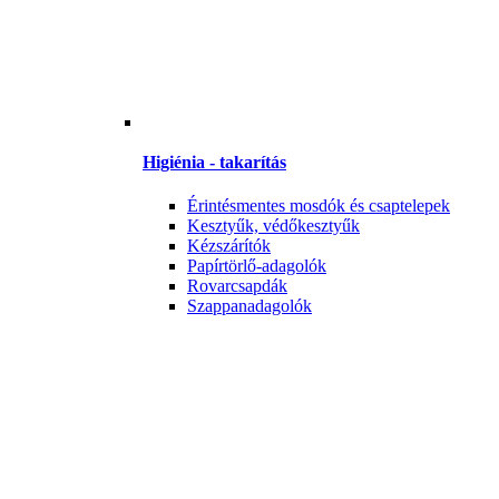
Higiénia - takarítás
Érintésmentes mosdók és csaptelepek
Kesztyűk, védőkesztyűk
Kézszárítók
Papírtörlő-adagolók
Rovarcsapdák
Szappanadagolók