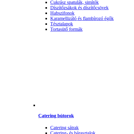
Cukrász spatulák, simítók
Díszítőzsákok és díszítőcsövek
Habszifonok
Karamellizáló és flambírozó égők
Tésztalapok
Tortasütő formák
Catering bútorok
Catering sátrak
Catering- és bárasztalok