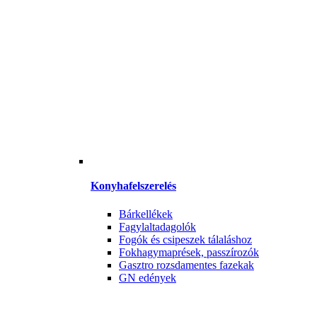
Konyhafelszerelés
Bárkellékek
Fagylaltadagolók
Fogók és csipeszek tálaláshoz
Fokhagymaprések, passzírozók
Gasztro rozsdamentes fazekak
GN edények