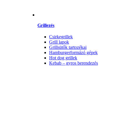
Grillezés
Csirkegrillek
Grill lapok
Grillsütők tartozékai
Hamburgerformázó gépek
Hot dog grillek
Kebab – gyros berendezés