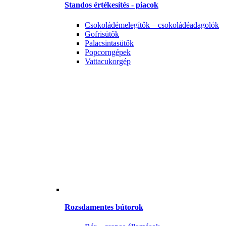
Standos értékesítés - piacok
Csokoládémelegítők – csokoládéadagolók
Gofrisütők
Palacsintasütők
Popcorngépek
Vattacukorgép
Rozsdamentes bútorok