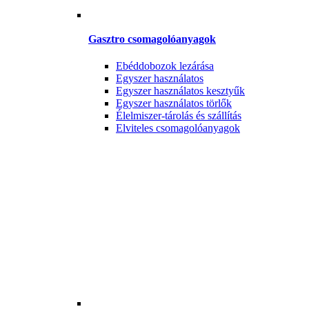
Gasztro csomagolóanyagok
Ebéddobozok lezárása
Egyszer használatos
Egyszer használatos kesztyűk
Egyszer használatos törlők
Élelmiszer-tárolás és szállítás
Elviteles csomagolóanyagok