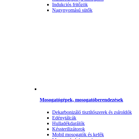
Indukciós fritőzök
Nagynyomású sütők
Mosogatógépek, mosogatóberendezések
Dekarbonizáló tisztítószerek és zsíroldók
Edénytálcák
Hulladékdarálók
Késsterilizátorok
Mobil mosogatók és kefék