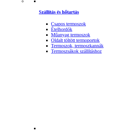
Szállítás és hőtartás
Csapos termoszok
Ételhordók
Műanyag termoszok
Oldalt töltött termoportok
Termoszok, termoszkannák
Termoszsákok szállításhoz