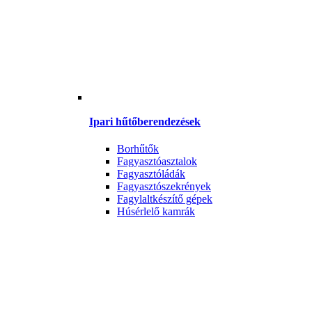
Ipari hűtőberendezések
Borhűtők
Fagyasztóasztalok
Fagyasztóládák
Fagyasztószekrények
Fagylaltkészítő gépek
Húsérlelő kamrák