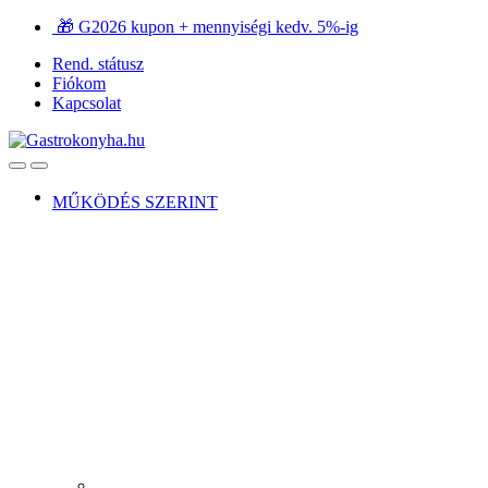
Ugrás
Ugrás
🎁 G2026 kupon + mennyiségi kedv. 5%-ig
a
a
Rend. státusz
navigációhoz
tartalomra
Fiókom
Kapcsolat
Open
Close
MŰKÖDÉS SZERINT