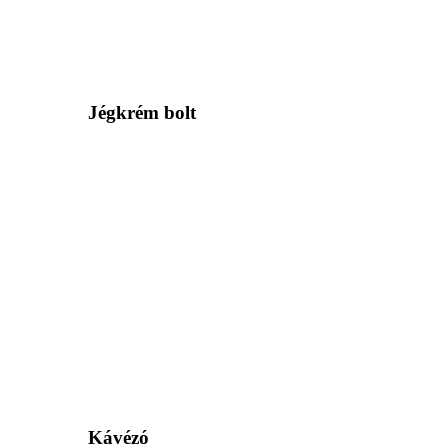
Jégkrém bolt
Kávézó