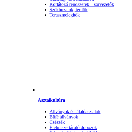
Korlátozó rendszerek – sorvezetők
Székhuzatok, terítők
Teraszmelegítők
Asztalkultúra
Állványok és tálalóasztalok
Büfé állványok
Csészék
Élelmiszertároló dobozok