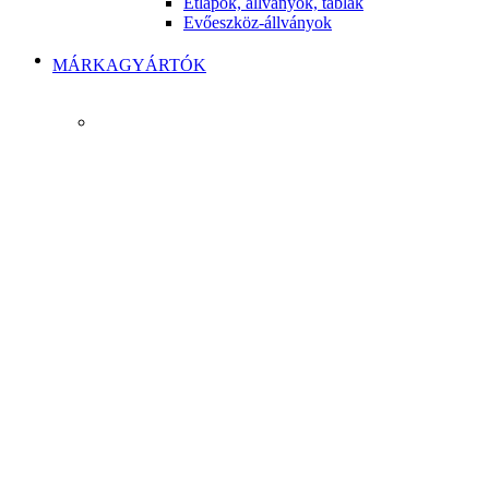
Étlapok, állványok, táblák
Evőeszköz-állványok
MÁRKAGYÁRTÓK