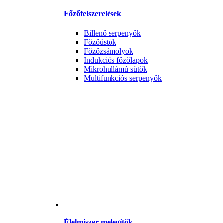
Főzőfelszerelések
Billenő serpenyők
Főzőüstök
Főzőzsámolyok
Indukciós főzőlapok
Mikrohullámú sütők
Multifunkciós serpenyők
Élelmiszer-melegítők