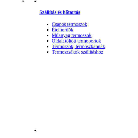
Szállítás és hőtartás
Csapos termoszok
Ételhordók
Műanyag termoszok
Oldalt töltött termoportok
Termoszok, termoszkannák
Termoszsákok szállításhoz