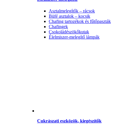
Asztalmelegítők – rácsok
Büfé asztalok – kocsik
Chafing tartozékok és fűtőpaszták
Chafingek
Csokoládészökőkutak
Élelmiszer-melegítő lámpák
Cukrászati eszközök, kiegészítők