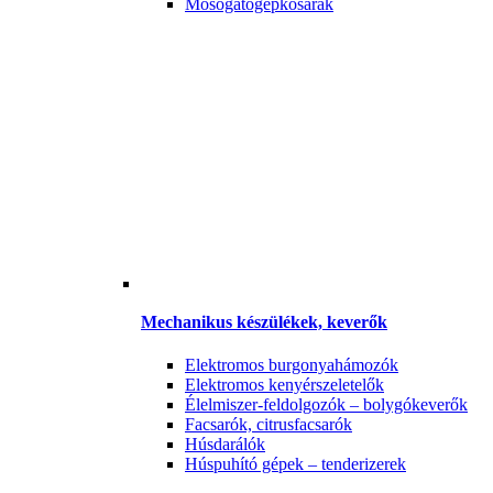
Mosogatógépkosarak
Mechanikus készülékek, keverők
Elektromos burgonyahámozók
Elektromos kenyérszeletelők
Élelmiszer-feldolgozók – bolygókeverők
Facsarók, citrusfacsarók
Húsdarálók
Húspuhító gépek – tenderizerek