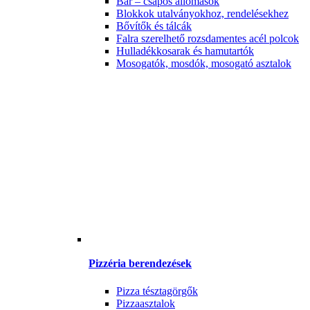
Bár – csapos állomások
Blokkok utalványokhoz, rendelésekhez
Bővítők és tálcák
Falra szerelhető rozsdamentes acél polcok
Hulladékkosarak és hamutartók
Mosogatók, mosdók, mosogató asztalok
Pizzéria berendezések
Pizza tésztagörgők
Pizzaasztalok