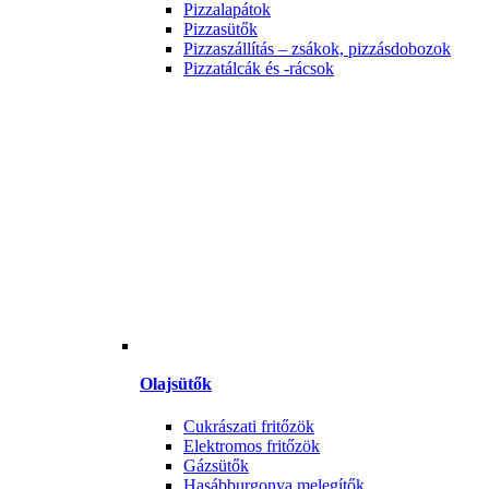
Pizzalapátok
Pizzasütők
Pizzaszállítás – zsákok, pizzásdobozok
Pizzatálcák és -rácsok
Olajsütők
Cukrászati fritőzök
Elektromos fritőzök
Gázsütők
Hasábburgonya melegítők