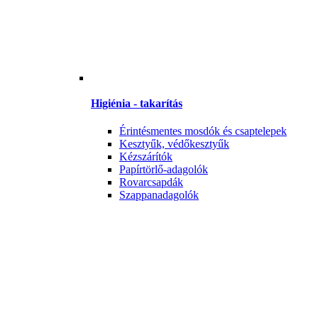
Higiénia - takarítás
Érintésmentes mosdók és csaptelepek
Kesztyűk, védőkesztyűk
Kézszárítók
Papírtörlő-adagolók
Rovarcsapdák
Szappanadagolók