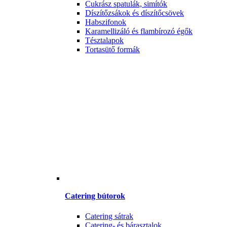
Cukrász spatulák, simítók
Díszítőzsákok és díszítőcsövek
Habszifonok
Karamellizáló és flambírozó égők
Tésztalapok
Tortasütő formák
Catering bútorok
Catering sátrak
Catering- és bárasztalok