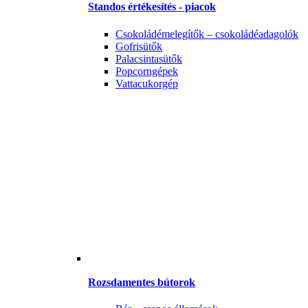
Standos értékesítés - piacok
Csokoládémelegítők – csokoládéadagolók
Gofrisütők
Palacsintasütők
Popcorngépek
Vattacukorgép
Rozsdamentes bútorok