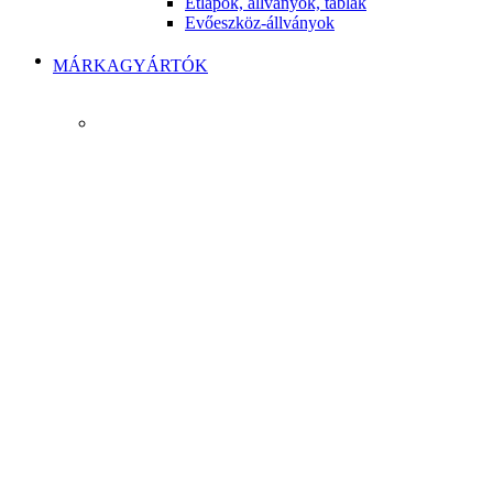
Étlapok, állványok, táblák
Evőeszköz-állványok
MÁRKAGYÁRTÓK