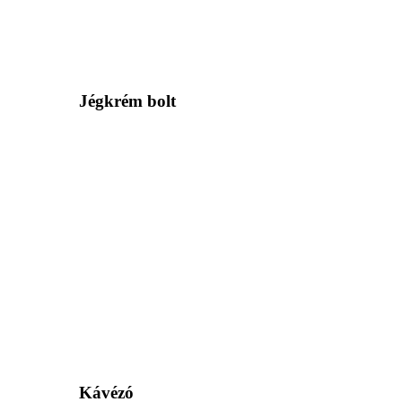
Jégkrém bolt
Kávézó