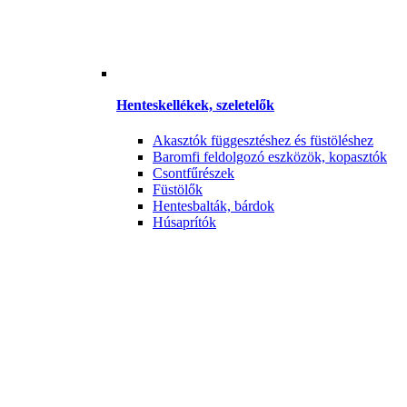
Henteskellékek, szeletelők
Akasztók függesztéshez és füstöléshez
Baromfi feldolgozó eszközök, kopasztók
Csontfűrészek
Füstölők
Hentesbalták, bárdok
Húsaprítók