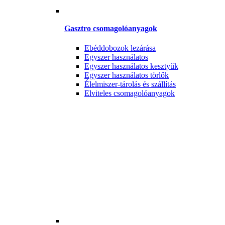
Gasztro csomagolóanyagok
Ebéddobozok lezárása
Egyszer használatos
Egyszer használatos kesztyűk
Egyszer használatos törlők
Élelmiszer-tárolás és szállítás
Elviteles csomagolóanyagok