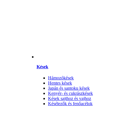
Kések
Hámozókések
Hentes kések
Japán és santoku kések
Kenyér- és cukrászkések
Kések sajthoz és vajhoz
Késélezők és fenőacélok