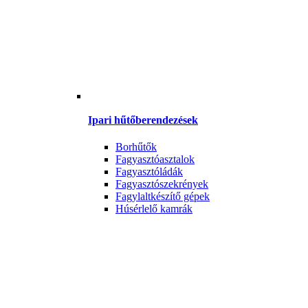
Ipari hűtőberendezések
Borhűtők
Fagyasztóasztalok
Fagyasztóládák
Fagyasztószekrények
Fagylaltkészítő gépek
Húsérlelő kamrák