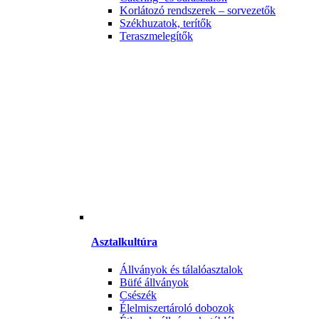
Korlátozó rendszerek – sorvezetők
Székhuzatok, terítők
Teraszmelegítők
Asztalkultúra
Állványok és tálalóasztalok
Büfé állványok
Csészék
Élelmiszertároló dobozok