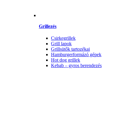
Grillezés
Csirkegrillek
Grill lapok
Grillsütők tartozékai
Hamburgerformázó gépek
Hot dog grillek
Kebab – gyros berendezés