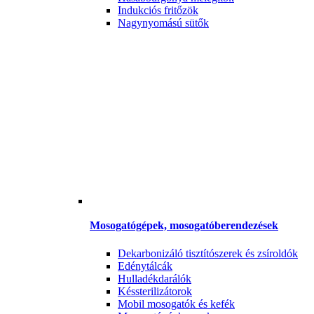
Indukciós fritőzök
Nagynyomású sütők
Mosogatógépek, mosogatóberendezések
Dekarbonizáló tisztítószerek és zsíroldók
Edénytálcák
Hulladékdarálók
Késsterilizátorok
Mobil mosogatók és kefék