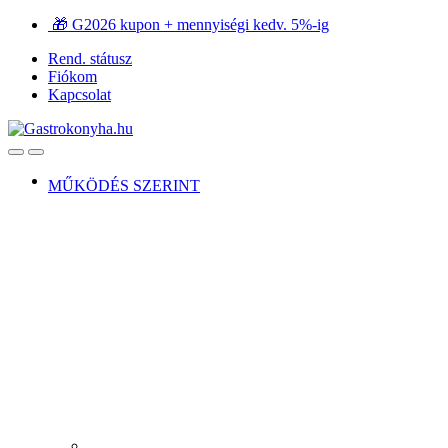
Ugrás
Ugrás
🎁 G2026 kupon + mennyiségi kedv. 5%-ig
a
a
Rend. státusz
navigációhoz
tartalomra
Fiókom
Kapcsolat
Open
Close
MŰKÖDÉS SZERINT