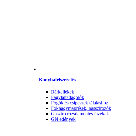
Konyhafelszerelés
Bárkellékek
Fagylaltadagolók
Fogók és csipeszek tálaláshoz
Fokhagymaprések, passzírozók
Gasztro rozsdamentes fazekak
GN edények